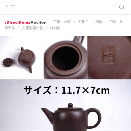
古董、收藏
工藝品
陶藝
中國、朝
鮮半島
古董陶器一般
施釉陶