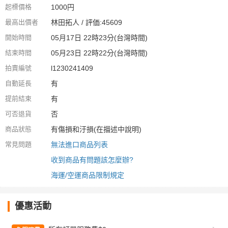
起標價格
1000円
最高出價者
林田拓人 / 評価:45609
開始時間
05月17日 22時23分(台灣時間)
結束時間
05月23日 22時22分(台灣時間)
拍賣編號
l1230241409
自動延長
有
提前結束
有
可否退貨
否
商品狀態
有傷損和汙損(在描述中說明)
常見問題
無法進口商品列表
收到商品有問題該怎麼辦?
海運/空運商品限制規定
優惠活動