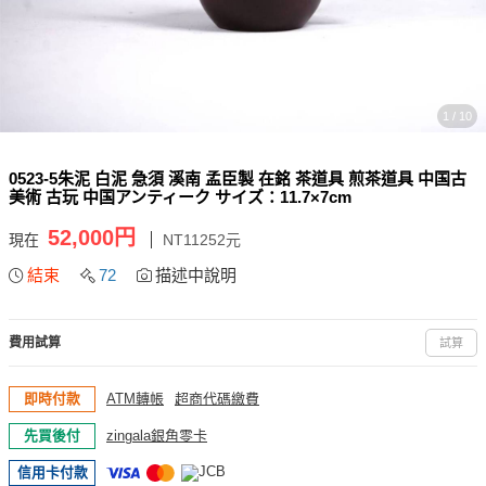
1 / 10
0523-5朱泥 白泥 急須 溪南 孟臣製 在銘 茶道具 煎茶道具 中国古
美術 古玩 中国アンティーク サイズ：11.7×7cm
52,000円
現在
NT11252元
結束
72
描述中說明
費用試算
試算
即時付款
ATM轉帳
超商代碼繳費
先買後付
zingala銀角零卡
信用卡付款