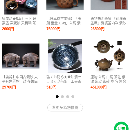
極美品★5本セット 建
【日本橋古美術】「玉
唐物朱泥急須 『荊渓恵
窯盞 窯変釉 天目釉 茶
麟 重量319g」朱泥 紫
孟臣』湯婆蓋内款 紫砂
道具 茶碗 曜変天目 古
砂 壺 宜興 紫砂 壷 茶壺
壺 煎茶 中国宜興早期壺
2600円
76000円
26500円
玩 茶器 古美術 奇妙曜
煎茶 急須 孟臣 紫泥 水
変天目茶碗茶碗手作り
平 清 明 紫砂壺 紫砂壷
窯
茶道具
【雲錦】中国古紫砂 太
強くお勧め★◆油滴セ
唐物 朱泥 白泥 茶注 紫
平有象置物一対 在銘民
ラミック茶碗 工夫茶
泥 梨皮 紫砂 壺 宜興 窯
国陶塑 清末民国名家造
器 天目茶碗 主人
孟臣 紫砂 壷 急須 水注
29700円
510円
451000円
吉祥開運古美術コレク
杯 曜変茶碗 煎茶
煎茶 道具 中国古玩 大
ション7L11-140S
碗 陶芸 銀油滴釉
振 南蛮 鉄瓶 長幅17.5
㎝
看更多為您推薦