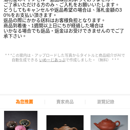
ご了承いただける方のみ、ご入札をお願いいたします。
どうしてもキャンセルや返品希望の場合は、落札金額の3
0％をお支払い頂きます。
返品の際にかかる送料はお客様負担となります。
商品到着後、1週間以上日にちが経過した場合は
いかなる場合でも返品・返金はお受けできませんのでご了
承下さい。
* * *この案内は、アップロードした写真からタイトルと商品紹介がAIで
自動生成できる
いめーじあっぷ
で作成しました。（無料） * * *
為您推薦
賣家商品
瀏覽記錄