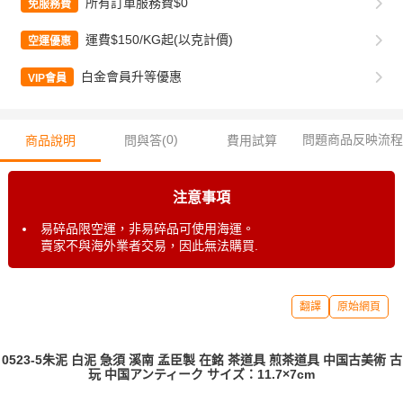
所有訂單服務費$0
免服務費
運費$150/KG起(以克計價)
空運優惠
白金會員升等優惠
VIP會員
0
)
問題商品反映流程
商品說明
問與答(
費用試算
注意事項
易碎品限空運，非易碎品可使用海運。
賣家不與海外業者交易，因此無法購買.
翻譯
原始網頁
0523-5朱泥 白泥 急須 溪南 孟臣製 在銘 茶道具 煎茶道具 中国古美術 古
玩 中国アンティーク サイズ：11.7×7cm