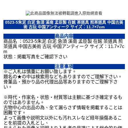
0523-5朱泥 白泥 急須 溪南 孟臣製 在銘 茶道具 煎茶道具 中国古美
術 古玩 中国アンティーク サイズ：11.7×7cm
商品内容
商品名 ：0523-5朱泥 白泥 急須 溪南 孟臣製 在銘 茶道具 煎
茶道具 中国古美術 古玩 中国アンティーク サイズ：11.7×7c
m
状態：掲載写真をご確認下さい
注意事項
※ご入札は慎重にお願い致します。
題名の★の中は検索用などもありますのでご理解下さい。
骨董品・預かり品の代理出品等ありますのでご理解下さ
い。
※時代・作家名・状態・材質等は主観に基づき確定するも
のではありません。
古物中心の出品の為、全て漏らさず情報を掲載することは
困難です。
よって画像や説明文以外にも汚れスレなど経年損傷あるこ
とを前提の入札とし、