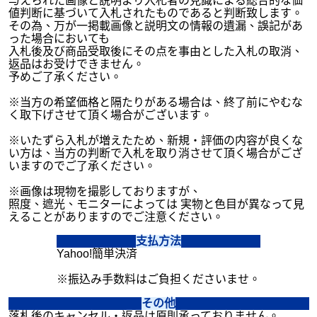
与えられた画像と説明より入札者の見識による総合的な価
値判断に基づいて入札されたものであると判断致します。
その為、万が一掲載画像と説明文の情報の遺漏、誤記があ
った場合においても
入札後及び商品受取後にその点を事由とした入札の取消、
返品はお受けできません。
予めご了承ください。
※当方の希望価格と隔たりがある場合は、終了前にやむな
く取下げさせて頂く場合がございます。
※いたずら入札が増えたため、新規・評価の内容が良くな
い方は、当方の判断で入札を取り消させて頂く場合がござ
いますのでご了承ください。
※画像は現物を撮影しておりますが、
照度、遮光、モニターによっては 実物と色目が異なって見
えることがありますのでご注意ください。
支払方法
Yahoo!簡単決済
※振込み手数料はご負担くださいませ。
その他
落札後のキャンセル・返品は原則承っておりません。