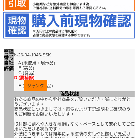
管理
b-26-04-1046-SSK
番号
自社
A (未使用・展示品)
B (美品)
評価
C (良品)
D (要補修)
E (
ジャンク
品)
商品状態
数ある商品の中から弊社商品をご覧いただき、誠にありがと
うございます。
商品状態につきましては、画像および下記説明をご確認のう
えご判断をお願いいたします。
取付部に割れや大きな破損はなく、ベースとして安心してご使
用いただける状態です。
外装につきましては経年による塗装の劣化や色褪せが見受け