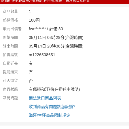
商品所在地距離海外收貨處(神奈川)較遠，請注意日本運費
商品數量
1
起標價格
100円
最高出價者
fza******** / 評価:30
開始時間
05月11日 08時29分(台灣時間)
結束時間
05月14日 20時38分(台灣時間)
拍賣編號
m1226508651
自動延長
有
提前結束
有
可否退貨
否
商品狀態
有傷損和汙損(在描述中說明)
常見問題
無法進口商品列表
收到商品有問題該怎麼辦?
海運/空運商品限制規定