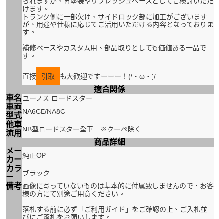
られますが、再塗装やリフレッシュベースとしてご検討いただ
けます。
トランク側に一部欠け、サイドロック部に加工がございます
が、用途や仕様に応じてご活用いただける内容となっておりま
す。
補修ベースやカスタム用、部品取りとしても価値ある一品で
す。
直接
引取
も大歓迎ですーーー！(/・ω・)/
適合関係
車名
ユーノス ロードスター
車両
NA6CE/NA8C
型式
他車
NB型ロードスター全車 ※クーペ除く
流用
商品詳細
メー
純正OP
カー
カラ
ブラック
ー
備考
画像に写っていないものは基本的に付属致しませんので、お客
様の方にて別途ご用意ください。
落札する前に必ず「ご利用ガイド」をご確認の上、ご入札並
びにご落札をお願いします。