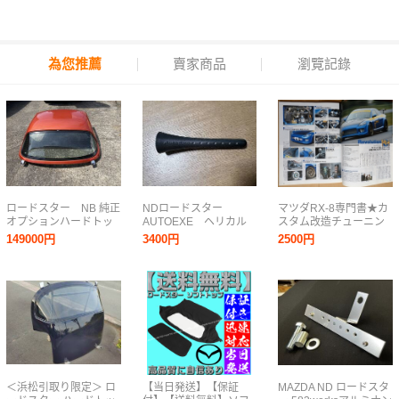
為您推薦
賣家商品
瀏覽記錄
ロードスター NB 純正
NDロードスター
マツダRX-8専門書★カ
オプションハードトッ
AUTOEXE ヘリカル
スタム改造チューニン
プ 熱線あり、純正カ
ショートアンテナ
グ社外品ドレスアップ
149000円
3400円
2500円
プラー マツダ
車高調マツダスピード
ロータリー13B絶版車
チューン旧車アンフィ
ニ整備RX-7
＜浜松引取り限定＞ ロ
【当日発送】【保証
MAZDA ND ロードスタ