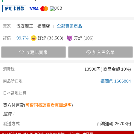
信用卡付款
賣家
激安魔王 福岡店
全部賣家商品
評價
99.7%
好評 (33,563)
差評 (106)
收藏此賣家
加入黑名單
消費稅
13500円( 商品金額 10%)
商品所在地
福岡県 1666804
日本當地運費
買方付運費(
可否同捆請查看頁面說明
)
運費：
發送方式
西濃運輸-26708円