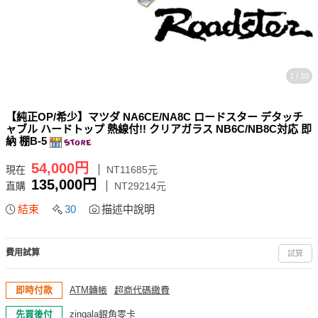
1 / 10
【純正OP/希少】マツダ NA6CE/NA8C ロードスター デタッチ
ャブル ハードトップ 熱線付!! クリアガラス NB6C/NB8C対応 即
納 棚B-5
54,000円
現在
NT11685元
135,000円
直購
NT29214元
結束
30
描述中說明
費用試算
試算
即時付款
ATM轉帳
超商代碼繳費
先買後付
zingala銀角零卡