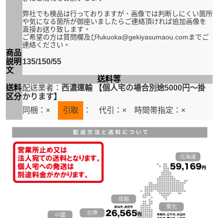
弊社でも検品は行っておりますが、画像では判断しにくい箇所
や気になる箇所が御座いましたらご連絡頂ければ追加画像を
直接お送り致します。
ご希望の方は質問欄及びfukuoka@gekiyasumaou.comまでご
連絡ください。
商品
説明
135/150/55
文
送料等
送料
配送業者：
西濃運輸 【個人宅の場合別途5000円～掛
区分
かります】
同梱：×
引取
：
代引：× 時間帯指定：×