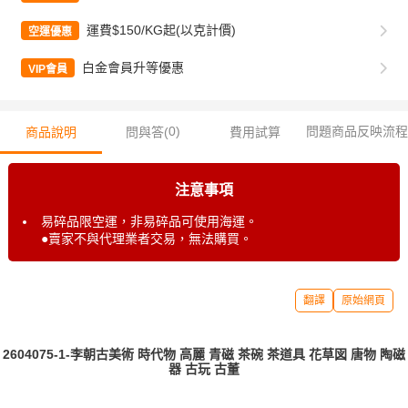
運費$150/KG起(以克計價)
空運優惠
白金會員升等優惠
VIP會員
0
)
問題商品反映流程
商品說明
問與答(
費用試算
注意事項
易碎品限空運，非易碎品可使用海運。
●賣家不與代理業者交易，無法購買。
翻譯
原始網頁
2604075-1-李朝古美術 時代物 高麗 青磁 茶碗 茶道具 花草図 唐物 陶磁
器 古玩 古董