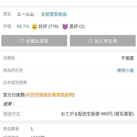
賣家
エール山
全部賣家商品
評價
99.7%
好評 (776)
差評 (2)
收藏此賣家
加入黑名單
消費稅
不需要
商品所在地
神奈川県
日本當地運費
買方付運費(
可否同捆請查看頁面說明
)
運費：
發送方式
おてがる配送宅急便-980円 (匿名賣家)
商品數量
1