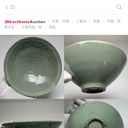
古董、收藏
工藝品
陶藝
中國、朝
鮮半島
古董陶器一般
青磁