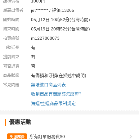
起標價格
1000円
最高出價者
jet******** / 評価:13265
開始時間
05月12日 10時52分(台灣時間)
結束時間
05月19日 20時52分(台灣時間)
拍賣編號
m1227868073
自動延長
有
提前結束
有
可否退貨
否
商品狀態
有傷損和汙損(在描述中說明)
常見問題
無法進口商品列表
收到商品有問題該怎麼辦?
海運/空運商品限制規定
優惠活動
所有訂單服務費$0
免服務費