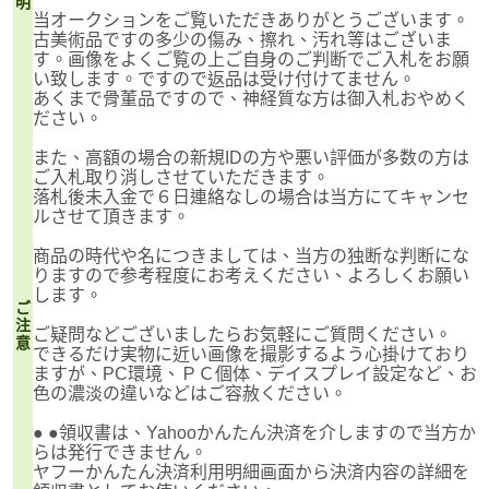
明
当オークションをご覧いただきありがとうございます。
古美術品ですの多少の傷み、擦れ、汚れ等はございま
す。画像をよくご覧の上ご自身のご判断でご入札をお願
い致します。ですので返品は受け付けてません。
あくまで骨董品ですので、神経質な方は御入札おやめく
ださい。
また、高額の場合の新規IDの方や悪い評価が多数の方は
ご入札取り消しさせていただきます。
落札後未入金で６日連絡なしの場合は当方にてキャンセ
ルさせて頂きます。
商品の時代や名につきましては、当方の独断な判断にな
りますので参考程度にお考えください、よろしくお願い
します。
ご
注
ご疑問などございましたらお気軽にご質問ください。
意
できるだけ実物に近い画像を撮影するよう心掛けており
ますが、PC環境、ＰＣ個体、デイスプレイ設定など、お
色の濃淡の違いなどはご容赦ください。
● ●領収書は、Yahooかんたん決済を介しますので当方か
らは発行できません。
ヤフーかんたん決済利用明細画面から決済内容の詳細を