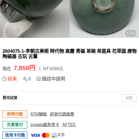
1 / 10
2604075-1-李朝古美術 時代物 高麗 青磁 茶碗 茶道具 花草図 唐物
陶磁器 古玩 古董
7,850円
現在
NT1698元
結束
8
描述中說明
費用試算
試算
即時付款
ATM轉帳
超商代碼繳費
先買後付
zingala銀角零卡
AFTEE
信用卡付款