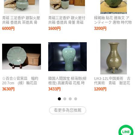
青磁 三足香炉 銀製火屋
青磁三足香炉 銀火屋付
緑褐釉 貼花 連珠文 ア
共箱 香道具 茶道具 骨
共箱 香道具 骨董 青磁
ンティーク 唐物 時代物
董品 龍泉窯 銀製蓋
香炉 唐物 三足香炉 青
茶碗 青磁 緑釉 骨董品
6000円
1600円
3200円
陶磁器 中国美術 唐物
磁 中国美術 龍泉窯
古美術 中国美術 唐時代
26071913
隋時代 北斉時代 桐箱付
き
☆百合☆官窯皿 幅約
韓国人間国宝 柳海剛(柳
UA3-12L中国美術 古
20.7cm (検）輪花皿
根瀅) 高麗青磁 花瓶 時
代美術 青磁 獣足花
皿 鉢 青磁 氷裂紋 唐物
代物 骨董品 青磁 李朝
入 青磁花瓶 唐物
3630円
3433円
1200円
中国美術 古玩
花器 共箱付き
古物 古玩
看更多為您推薦