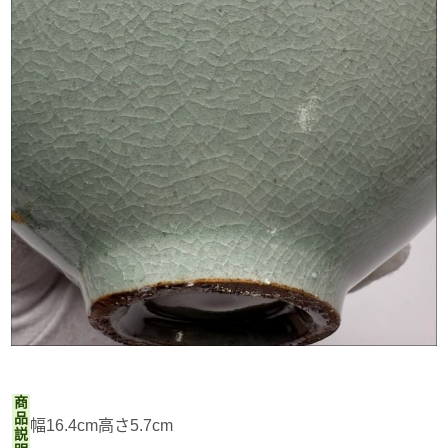
商
品
幅16.4cm高さ5.7cm
説