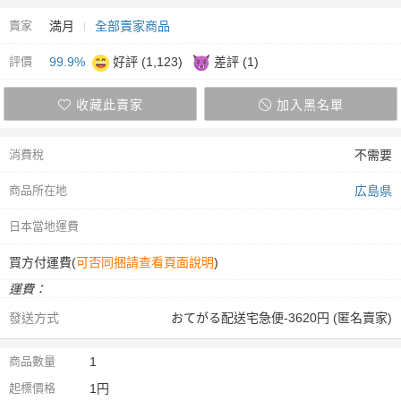
賣家
満月
全部賣家商品
評價
99.9%
好評 (1,123)
差評 (1)
收藏此賣家
加入黑名單
消費稅
不需要
商品所在地
広島県
日本當地運費
買方付運費(
可否同捆請查看頁面說明
)
運費：
發送方式
おてがる配送宅急便-3620円 (匿名賣家)
商品數量
1
起標價格
1円