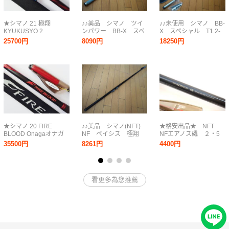
★シマノ 21 極翔
♪♪美品 シマノ ツイ
♪♪未使用 シマノ BB-
KYUKUSYO 2
ンパワー BB-X スペ
X スペシャル T1.2-
号-530★SHIMANO
シャル P4 53-
53 Z 日本製♪♪
25700円
8090円
18250円
55TS 遠投モデル 日
本製♪♪
★シマノ 20 FIRE
♪♪美品 シマノ(NFT)
★格安出品★ NFT
BLOOD Onagaオナガ
NF ベイシス 極翔
NFエアノス磯 ２・5
GroundBreaker 2
1.5-530 日本製♪♪
－530 日本製 大型
35500円
8261円
4400円
号-530★
尾長グレ、マダイ、青
物対象フカセロッド
看更多為您推薦