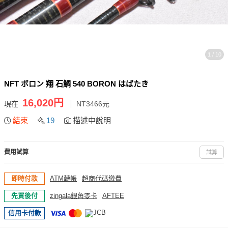
1 / 10
NFT ボロン 翔 石鯛 540 BORON はばたき
16,020円
現在
NT3466元
結束
19
描述中說明
費用試算
試算
即時付款
ATM轉帳
超商代碼繳費
先買後付
zingala銀角零卡
AFTEE
信用卡付款