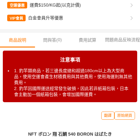
運費$150/KG起(以克計價)
空運優惠
白金會員升等優惠
VIP會員
0
)
問題商品反映流程
商品說明
問與答(
費用試算
注意事項
1. 釣竿類商品，若三邊長度總和超過180cm以上為大型商
品，使用空運會產生材積費用與其他費用，使用海運則無其他
費用。
2. 釣竿因國際運送經常發生破損，因此若非紙箱包裝，日本
會主動加一個紙箱包裝，會增加國際運費。
翻譯
原始網頁
NFT ボロン 翔 石鯛 540 BORON はばたき