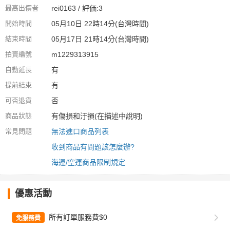
最高出價者
rei0163 / 評価:3
開始時間
05月10日 22時14分(台灣時間)
結束時間
05月17日 21時14分(台灣時間)
拍賣編號
m1229313915
自動延長
有
提前結束
有
可否退貨
否
商品狀態
有傷損和汙損(在描述中說明)
常見問題
無法進口商品列表
收到商品有問題該怎麼辦?
海運/空運商品限制規定
優惠活動
所有訂單服務費$0
免服務費