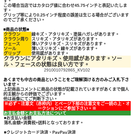
す。
この場合当店ではカタログ値に合わせ45.75インチと表記いたしま
す。
グリップ等により0.25インチ程度の誤差は生じる場合がございます
のでご了承ください。
■商品の状態■
クラウン
線キズ、アタリキズ、塗装ハガレがあります。
クラウン周り
スリキズ、アタリキズがあります。
フェース
薄いアタリキズ、スリキズがあります。
ソール
薄いスリキズ、線キズがあります。
グリップ
使用感があります。
クラウンにアタリキズ、使用感があります。ソー
ル、フェースの状態は良い方です。
2910010792865_KV102
あくまでも中古の商品ということをご理解頂ける方のみご入札下さ
いませ。
上記商品コメントに商品の状態が記載されていますがあくまで個人
的主観からの評価でございます。
他は画像にてご判断下さい。
※必ず、注意文（赤枠内）とページ下部の注意文をご一読の上、オ
ークションにご参加下さい。※
お支払金額とお支払方法について
■お支払い金額
落札金額+消費税+送料となっております。
■クレジットカード決済、PayPay決済