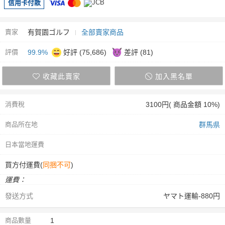
信用卡付款
賣家
有賀園ゴルフ
全部賣家商品
評價
99.9%
好評 (75,686)
差評 (81)
收藏此賣家
加入黑名單
消費稅
3100円( 商品金額 10%)
商品所在地
群馬県
日本當地運費
買方付運費(
同捆不可
)
運費：
發送方式
ヤマト運輸-880円
商品數量
1