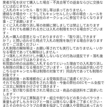
業者が名を伏せて購入した場合、不具合等での返金ならびに交換な
どには応じません。
ご入札のキャンセル、取り消し等は承っておりません。
連絡なき場合や、どうしてもキャンセルしたい等の場合、ルールを
守れない方など、今後当社のオークションに参加できなくなります
事、ご了承願います。
とくに入札の取り消し等の依頼に関しましては禁止しております
が、それでも依頼される方には入札の制限をかける場合がございま
す。
入札＝購入の意思となっておりますので、「取り消しできます
か？」と問い合わせた時点で入札の制限を執行する場合があります
ので、ご注意ください。
入札制限の解除等は、お願い等されても実行しておりません。いか
なる場合であっても解除はしません。
２つ落札し片方だけしか購入しないなどの行為は違反です。落札後
に選べるわけではありません。
有賀園の他の出品物に入札するのでといった理由での入札取り消し
も制限の対象となる場合がございます。（あちらの出品が良いので
こちらはキャンセル等は制限の対象です）同店内であっても制限の
対象です。
商品発送後、お客様都合による受取拒否はご遠慮ください。
それでも受け取り拒否をされた場合、今後の弊社のECモール全般で
ご注文に制限をかけさせて頂きます。
また、受け取り拒否をされた場合には、商品の返送料をご請求いた
します。
ゴルフクラブは工業製品です。組立や削りなどの多少のバラつき、
重量も必ずしもカタログと一致とは限らない事をご了承ください。
またその中からクラブの差異を指定しての購入や質問は承っており