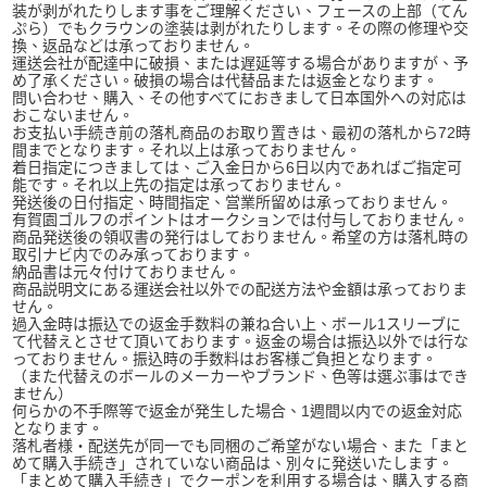
装が剥がれたりします事をご理解ください、フェースの上部（てん
ぷら）でもクラウンの塗装は剥がれたりします。その際の修理や交
換、返品などは承っておりません。
運送会社が配達中に破損、または遅延等する場合がありますが、予
め了承ください。破損の場合は代替品または返金となります。
問い合わせ、購入、その他すべてにおきまして日本国外への対応は
おこないません。
お支払い手続き前の落札商品のお取り置きは、最初の落札から72時
間までとなります。それ以上は承っておりません。
着日指定につきましては、ご入金日から6日以内であればご指定可
能です。それ以上先の指定は承っておりません。
発送後の日付指定、時間指定、営業所留めは承っておりません。
有賀園ゴルフのポイントはオークションでは付与しておりません。
商品発送後の領収書の発行はしておりません。希望の方は落札時の
取引ナビ内でのみ承っております。
納品書は元々付けておりません。
商品説明文にある運送会社以外での配送方法や金額は承っておりま
せん。
過入金時は振込での返金手数料の兼ね合い上、ボール1スリーブに
て代替えとさせて頂いております。返金の場合は振込以外では行な
っておりません。振込時の手数料はお客様ご負担となります。
（また代替えのボールのメーカーやブランド、色等は選ぶ事はでき
ません）
何らかの不手際等で返金が発生した場合、1週間以内での返金対応
となります。
落札者様・配送先が同一でも同梱のご希望がない場合、また「まと
めて購入手続き」されていない商品は、別々に発送いたします。
「まとめて購入手続き」でクーポンを利用する場合は、購入する商