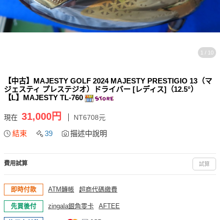
1 / 10
【中古】MAJESTY GOLF 2024 MAJESTY PRESTIGIO 13（マ
ジェスティ プレステジオ）ドライバー [レディス]（12.5°）
【L】MAJESTY TL-760
31,000円
現在
NT6708元
結束
39
描述中說明
費用試算
試算
即時付款
ATM轉帳
超商代碼繳費
先買後付
zingala銀角零卡
AFTEE