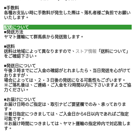
■手数料
各種お支払い時に手数料が発生した際は、落札者様ご負担でお願い
いたします。
配送について
■発送方法
ヤマト運輸にて群馬県から発送致します。
■送料
送料は地域によって異なりますので、
ストア情報
「送料について」
をご確認下さい。
■発送日について
午後３時までにご入金の確認がとれましたら、当日発送を心がけて
おりますが、
場合によっては、２・３日後の発送になる可能性もございます。
※ご落札後は、ご連絡・ご入金を72時間以内に下さいますようご協
力ください。
■お届けについて
お届け日時のご指定は、取引ナビご要望欄でのみ、承っておりま
す。
※着日指定につきましては、ご入金日から6日以内であればご指定
可能です。
※お届け時間につきましては、ヤマト運輸の指定枠内で対応致しま
す。