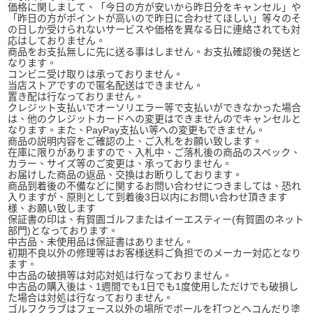
価格に関しまして、「今日の方が安いから昨日分をキャンセル」や
「昨日の方がポイントが高いので昨日に合わせてほしい」等々のそ
の日しか受けられないサービスや価格を異なる日に連絡されても対
応はしておりません。
商品をお支払無しに先に送る事はしません。お支払確認後の発送と
なります。
コンビニ受け取りは承っておりません。
当店ストアですので匿名配送はできません。
置き配は行なっておりません。
クレジット支払いでオーソリエラー等で支払いができなかった場合
は、他のクレジットカードへの変更はできませんのでキャンセルと
なります。また、PayPay支払い等への変更もできません。
商品の説明内容をご確認の上、ご入札をお願い致します。
在庫に限りがありますので、入札中、ご落札後の商品のスペック、
カラー、サイズ等のご変更は、承っておりません。
お届けした商品の返品、交換はお断りしております。
商品到着後の不備などに関するお問い合わせにつきましては、恐れ
入りますが、原則として到着後3日以内にお問い合わせ頂きます
様、お願い致します
保証書の印は、有賀園ゴルフまたはイーエスティー(有賀園のネット
部門)となっております。
中古品、未使用品は保証書はありません。
初期不良以外の修理等はお客様送料ご負担でのメーカー対応となり
ます。
中古品の破損等は対応対処は行なっておりません。
中古品の購入後は、1週間でも1日でも1度使用しただけでも破損し
た場合は対処は行なっておりません。
ゴルフクラブはフェース以外の場所でボールを打つとヘコんだり塗