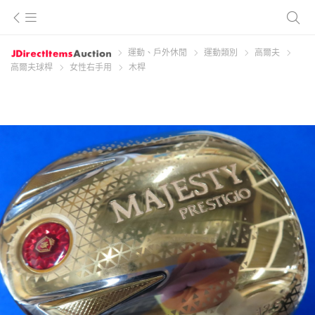
運動、戶外休閒
運動類別
高爾夫
高爾夫球桿
女性右手用
木桿