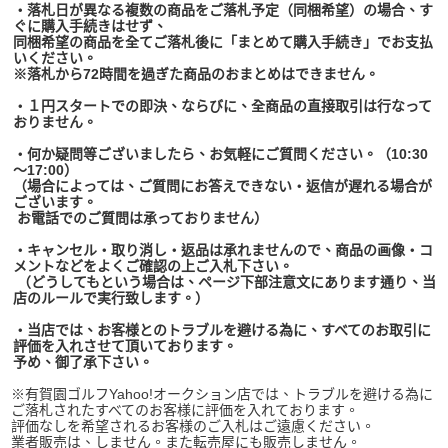
・落札日が異なる複数の商品をご落札予定（同梱希望）の場合、す
ぐに購入手続きはせず、
同梱希望の商品を全てご落札後に「まとめて購入手続き」でお支払
いください。
※落札から72時間を過ぎた商品のおまとめはできません。
・１円スタートでの即決、ならびに、全商品の直接取引は行なって
おりません。
・何か疑問等ございましたら、お気軽にご質問ください。（10:30
～17:00）
（場合によっては、ご質問にお答えできない・返信が遅れる場合が
ございます。
お電話でのご質問は承っておりません）
・キャンセル・取り消し・返品は承れませんので、商品の画像・コ
メントなどをよくご確認の上ご入札下さい。
（どうしてもという場合は、ページ下部注意文にあります通り、当
店のルールで実行致します。）
・当店では、お客様とのトラブルを避ける為に、すべてのお取引に
評価を入れさせて頂いております。
予め、御了承下さい。
※有賀園ゴルフYahoo!オークション店では、トラブルを避ける為に
ご落札されたすべてのお客様に評価を入れております。
評価なしを希望されるお客様のご入札はご遠慮ください。
業者販売は、しません。また転売屋にも販売しません。