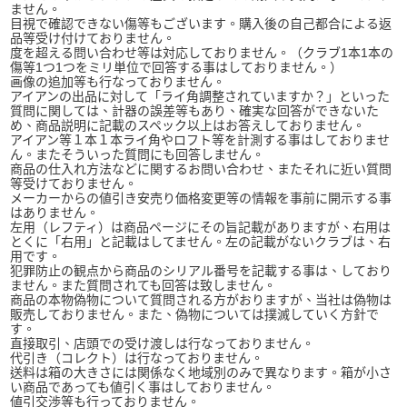
ません。
目視で確認できない傷等もございます。購入後の自己都合による返
品等受け付けておりません。
度を超える問い合わせ等は対応しておりません。（クラブ1本1本の
傷等1つ1つをミリ単位で回答する事はしておりません。）
画像の追加等も行なっておりません。
アイアンの出品に対して「ライ角調整されていますか？」といった
質問に関しては、計器の誤差等もあり、確実な回答ができないた
め、商品説明に記載のスペック以上はお答えしておりません。
アイアン等１本１本ライ角やロフト等を計測する事はしておりませ
ん。またそういった質問にも回答しません。
商品の仕入れ方法などに関するお問い合わせ、またそれに近い質問
等受けておりません。
メーカーからの値引き安売り価格変更等の情報を事前に開示する事
はありません。
左用（レフティ）は商品ページにその旨記載がありますが、右用は
とくに「右用」と記載はしてません。左の記載がないクラブは、右
用です。
犯罪防止の観点から商品のシリアル番号を記載する事は、しており
ません。また質問されても回答は致しません。
商品の本物偽物について質問される方がおりますが、当社は偽物は
販売しておりません。また、偽物については撲滅していく方針で
す。
直接取引、店頭での受け渡しは行なっておりません。
代引き（コレクト）は行なっておりません。
送料は箱の大きさには関係なく地域別のみで異なります。箱が小さ
い商品であっても値引く事はしておりません。
値引交渉等も行っておりません。