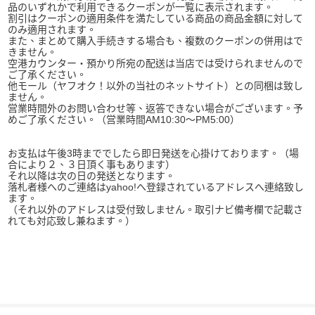
品のいずれかで利用できるクーポンが一覧に表示されます。
割引はクーポンの適用条件を満たしている商品の商品金額に対して
のみ適用されます。
また、まとめて購入手続きする場合も、複数のクーポンの併用はで
きません。
空港カウンター・預かり所宛の配送は当店では受けられませんので
ご了承ください。
他モール（ヤフオク！以外の当社のネットサイト）との同梱は致し
ません。
営業時間外のお問い合わせ等、返答できない場合がございます。予
めご了承ください。（営業時間AM10:30～PM5:00）
お支払は午後3時まででしたら即日発送を心掛けております。（場
合により２、３日頂く事もあります）
それ以降は次の日の発送となります。
落札者様へのご連絡はyahoo!へ登録されているアドレスへ連絡致し
ます。
（それ以外のアドレスは受付致しません。取引ナビ備考欄で記載さ
れても対応致し兼ねます。）