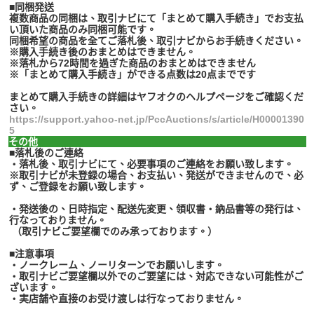
■同梱発送
複数商品の同梱は、取引ナビにて「まとめて購入手続き」でお支払
い頂いた商品のみ同梱可能です。
同梱希望の商品を全てご落札後、取引ナビからお手続きください。
※購入手続き後のおまとめはできません。
※落札から72時間を過ぎた商品のおまとめはできません
※「まとめて購入手続き」ができる点数は20点までです
まとめて購入手続きの詳細はヤフオクのヘルプページをご確認くだ
さい。
https://support.yahoo-net.jp/PccAuctions/s/article/H00001390
5
その他
■落札後のご連絡
・落札後、取引ナビにて、必要事項のご連絡をお願い致します。
※取引ナビが未登録の場合、お支払い、発送ができませんので、必
ず、ご登録をお願い致します。
・発送後の、日時指定、配送先変更、領収書・納品書等の発行は、
行なっておりません。
（取引ナビご要望欄でのみ承っております。）
■注意事項
・ノークレーム、ノーリターンでお願いします。
・取引ナビご要望欄以外でのご要望には、対応できない可能性がご
ざいます。
・実店舗や直接のお受け渡しは行なっておりません。