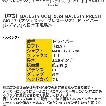
ティ プレステジオ）ドライバー [レディス]（12.5°）【L】MAJESTY
TL-760
【中古】MAJESTY GOLF 2024 MAJESTY PRESTI
GIO 13（マジェスティ プレステジオ）ドライバー
[レディス]＜日本正規品＞
■スペック■
番手
ドライバー
ロフト
（12.5°）
シャフト
MAJESTY TL-760
フレックス
【L】
長さ
44.5インチ
総重量
約248ｇ
バランス
C1
グリップ
純正
ヘッドカバー
なし
※当店の長さ表記は基本60°法での測定値となっております。
メーカーによってはヒールエンド法やメーカー独自の測定方法があ
るクラブは差異を合わせて表記しております。
例：ダンロップXXIO12の場合、60°法で測ると46.25インチ、メー
カーカタログ値のヒールエンド法だと45.75インチといった感じで