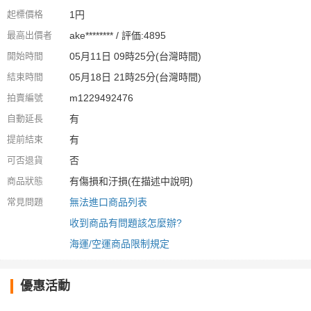
起標價格
1円
最高出價者
ake******** / 評価:4895
開始時間
05月11日 09時25分(台灣時間)
結束時間
05月18日 21時25分(台灣時間)
拍賣編號
m1229492476
自動延長
有
提前結束
有
可否退貨
否
商品狀態
有傷損和汙損(在描述中說明)
常見問題
無法進口商品列表
收到商品有問題該怎麼辦?
海運/空運商品限制規定
優惠活動