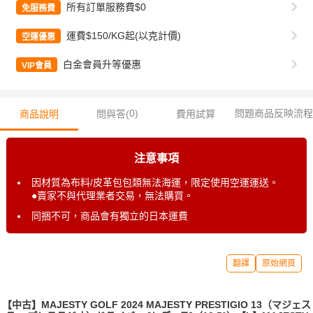
所有訂單服務費$0
免服務費
運費$150/KG起(以克計價)
空運優惠
白金會員升等優惠
VIP會員
0
)
問題商品反映流程
商品說明
問與答(
費用試算
注意事項
因材質為布料/皮革包包類無法海運，限定使用空運運送。
●賣家不與代理業者交易，無法購買。
同捆不可，商品會有獨立的日本運費
翻譯
原始網頁
【中古】MAJESTY GOLF 2024 MAJESTY PRESTIGIO 13（マジェス