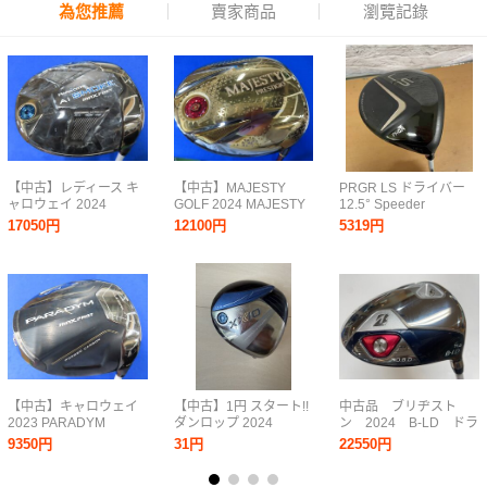
為您推薦
賣家商品
瀏覽記錄
【中古】レディース キ
【中古】MAJESTY
PRGR LS ドライバー
ャロウェイ 2024
GOLF 2024 MAJESTY
12.5° Speeder
PARADYM Ai SMOKE
PRESTIGIO 13（マジ
EVOLUTION for PRGR
17050円
12100円
5319円
MAXFAST（パラダイム
ェスティ プレステジ
Flex-L レディース右利
Aiスモークマックスフ
オ）ドライバー [レディ
き 260709SK310366
ァスト）1W（12°）
ス]（12.5°）【L】
【A】ELDIO 40 forCW
MAJESTY TL-760
【中古】キャロウェイ
【中古】1円 スタート!!
中古品 ブリヂスト
2023 PARADYM
ダンロップ 2024
ン 2024 B-LD ドラ
MAXFAST（パラダイム
XXIO13（ゼクシオ サ
イバー 11.5度 スピ
9350円
31円
22550円
マックスファスト）レ
ーティーン）レディス
ーダー ＮＸ ＢＳ４
ディース ドライバー
ドライバーヘッド《ブ
０ A シャフト