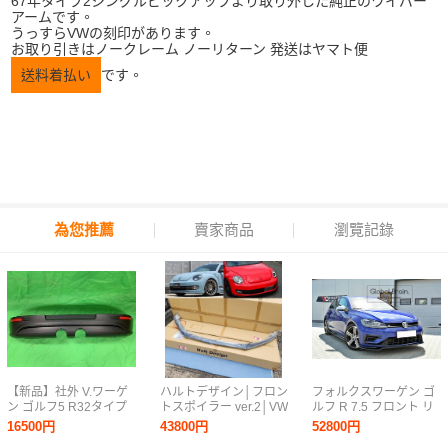
67年タイプ2シングルピックアップより取り外した純正のワイパー
アームです。
うっすらVWの刻印があります。
お取り引きはノークレーム ノーリターン 発送はヤマト便
送料着払い
です。
為您推薦
賣家商品
瀏覽記錄
【新品】社外 V.ワーゲ
ハルトデザイン│フロン
フォルクスワーゲン ゴ
ン ゴルフ5 R32タイプ
トスポイラー ver.2│VW
ルフ R 7.5 フロント リ
リアバンパー アンダー
ザ ビートル(2013-
ップ スプリッター スポ
16500円
43800円
52800円
スポイラー Y0149
2016)│FRP製 未塗装│
イラー Ver.3/エプロン