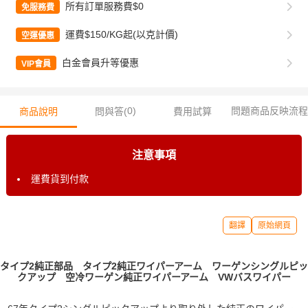
所有訂單服務費$0
免服務費
運費$150/KG起(以克計價)
空運優惠
白金會員升等優惠
VIP會員
0
)
問題商品反映流程
商品說明
問與答(
費用試算
注意事項
運費貨到付款
翻譯
原始網頁
タイプ2純正部品 タイプ2純正ワイパーアーム ワーゲンシングルピッ
クアップ 空冷ワーゲン純正ワイパーアーム VWバスワイパー