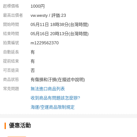
起標價格
1000円
最高出價者
vw.westy / 評価:23
開始時間
05月11日 18時38分(台灣時間)
結束時間
05月16日 20時13分(台灣時間)
拍賣編號
m1229562370
自動延長
有
提前結束
有
可否退貨
否
商品狀態
有傷損和汙損(在描述中說明)
常見問題
無法進口商品列表
收到商品有問題該怎麼辦?
海運/空運商品限制規定
優惠活動