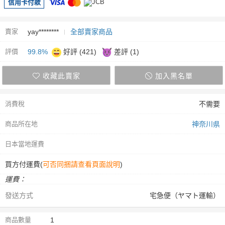
信用卡付款
賣家
yay********
全部賣家商品
評價
99.8%
好評 (421)
差評 (1)
收藏此賣家
加入黑名單
消費稅
不需要
商品所在地
神奈川県
日本當地運費
買方付運費(
可否同捆請查看頁面說明
)
運費：
發送方式
宅急便（ヤマト運輸）
商品數量
1