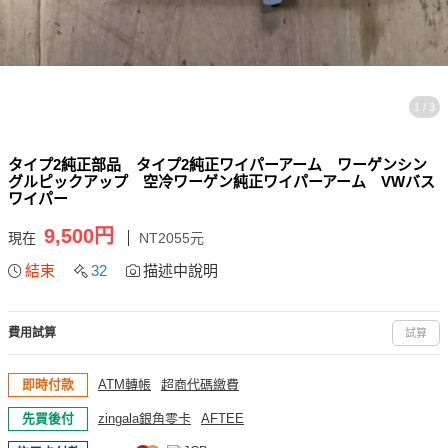
1 / 3
タイプ2純正部品 タイプ2純正ワイパーアーム ワーゲンシン
グルピックアップ 空冷ワーゲン純正ワイパーアーム VWバス
ワイパー
9,500円
現在
NT2055元
結束
32
描述中說明
費用試算
試算
即時付款
ATM轉帳
超商代碼繳費
先買後付
zingala銀角零卡
AFTEE