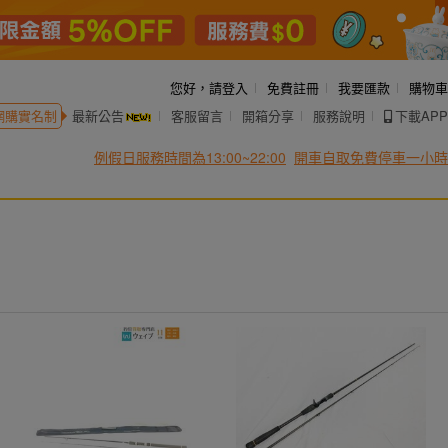
您好，
請登入
免費註冊
我要匯款
購物車
網購實名制
最新公告
客服留言
開箱分享
服務說明
下載APP
例假日服務時間為13:00~22:00
開車自取免費停車一小時