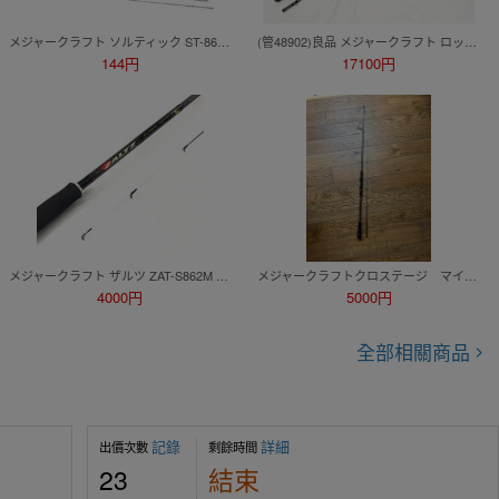
メジャークラフト ソルティック ST-862PE
(管48902)良品 メジャークラフト ロックライバー 5G RV5-852Ｈ/Ｂ ロックフィッシュ ロッド
144円
17100円
メジャークラフト ザルツ ZAT-S862M 2ピース スピニングロッド 中古品 | MAJOR CRAFT ZALTZ 釣具 Rod ロッド サーフ ライトジギング
メジャークラフトクロステージ マイクロジギング CRXJ-S742MJ
4000円
5000円
全部相關商品
記錄
詳細
出價次數
剩餘時間
23
結束