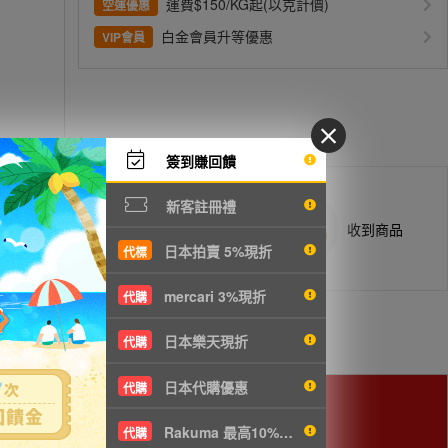
運費$150/KG起(以克計價)
空運優惠
白金會員升等優惠
VIP會員
簽到賺回饋
新客註冊禮
商品抵台通知出貨
收到商品
日本拍賣 5%現折
代標
mercari 3%現折
代購
日本樂天現折
代購
日本代購優惠
代購
Rakuma 最高10%現折
代購
用。