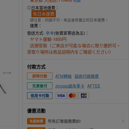
地圖
◎日本當地運費：
免日本運費
請注意：同捆不可，商品會有獨立的日本運費。
運費：
發送方式-
參考
(依賣家寄送為主)：
ヤマト運輸-1850円
店頭受取（ご来店が可能な場合に限り選択可。
160Y710406 (2).JPG
受取り場所は商品説明内をご確認ください）
付款方式
ATM轉帳
超商代碼繳費
即時付款
zingala銀角零卡
AFTEE
先買後付
信用卡付款
優惠活動
所有訂單服務費$0
免服務費