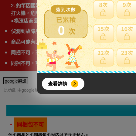
2. 釣竿因國際運送經常發生破損，因此若非紙箱包裝，
打火機，危險物品，運輸公司禁止運送，因此無法協助購
●橫濱店商品已不包含在獨家優惠對象中，還請會員留意●
0
偵測到故障品(垃圾品)、問題商品、可能無法修理字樣,下
商品可能有凹損、塌陷，請下標前詢問清楚且注意。
同捆不可，商品會有獨立的日本運費。
同捆不可，商品會有獨立的日本運費
google翻譯
查看詳情
此功能 由google翻譯提供參考，樂淘不保證翻譯內容之正確性，詳
・
同梱包不可
他の商品との同梱包の対応はできません。