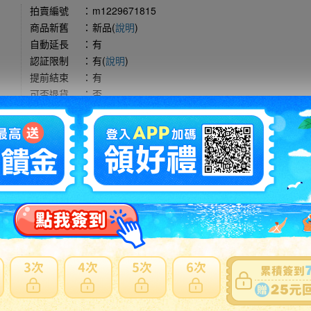
拍賣編號
：
m1229671815
商品新舊
：
新品(
說明
)
自動延長
：
有
認証限制
：
有(
說明
)
提前結束
：
有
可否退貨
：
否
出價競標
得標填寫委託單
問題商品反映流程
型商品，使用空運會產生材積費用與其他費用，使用海運則無其他費