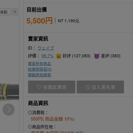
目前出價
5,500円
NT 1,190元
賣家資訊
ID：
ウェイブ
評價：
99.7%
好評 (127,083)
差評 (383)
賣家所有商品
拍賣問與答(
0
)
開啟原始網頁
收藏此賣家
加入黑名單
商品資訊
◎消費稅：
550円( 商品金額 10%)
◎商品所在地：
東京都 大田区/710406