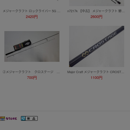
メジャークラフト ロックライバー 5G RV5 902H/B
n7217k 【中古】 メジャークラフト 鯵道 3G AD3-5102LIS [122-260721]
2420円
2600円
②メジャークラフト クロステージ CRS-S732 穂先折れあり ロックフィッシュモデル メバリング
Major Craft メジャークラフト CROSTAGE CRX-T732AJI クロステージ ロッド 釣り竿 ¶ 7650E-6
700円
1100円