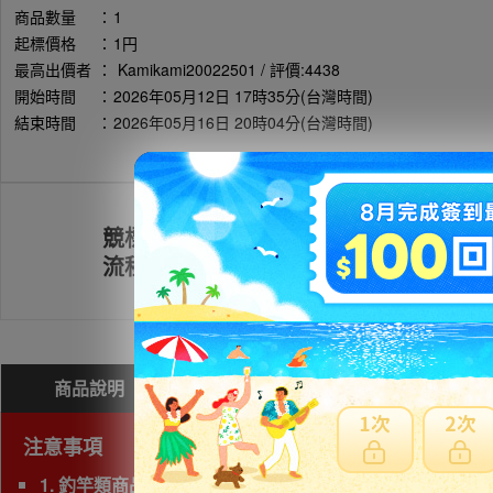
商品數量
：
1
起標價格
：
1円
最高出價者
：
Kamikami20022501 / 評價:4438
開始時間
：
2026年05月12日 17時35分(台灣時間)
結束時間
：
2026年05月16日 20時04分(台灣時間)
競標
註冊會員
流程
商品說明
問與答(
0
)
費用試算
注意事項
1. 釣竿類商品，若三邊長度總和超過180cm以上為大