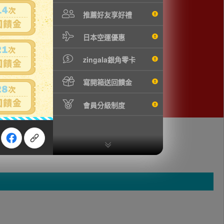
推薦好友享好禮
日本空運優惠
zingala銀角零卡
寫開箱送回饋金
會員分級制度