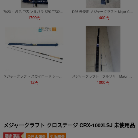
7h23-1 必見!中古 ソルパラ SPS-T732M ソルトウォーターロッドショア メジャークラフト 釣竿 現状品 ロッド 釣具 2ピース
D56 未使用 メジャークラフト Major Craft クロステージ CROSTAGE CRXJ-B602/4 JERKING SPEC 釣竿 釣具店閉店品 大阪 1円スタート
1700円
1400円
メジャークラフト スカイロード シーバス SKR-902ML
メジャークラフト フルソリ Major Craft FULLSOLI LIGHT JIGGING FSLJ-S64ML 人気ロッド 1000円スタート
12円
1000円
メジャークラフト クロステージ CRX-1002LSJ 未使用品
獨家優惠
免日本運費
免服務費