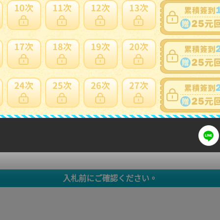
日本會主動加一個紙箱包裝，會增加國際運費。
買。
標前注意
細問題說明請使用商品問與答
入札前にご確認ください。