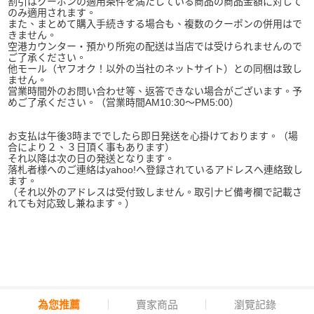
割引はクーポンの適用条件を満たしている商品の商品金額に対して
のみ適用されます。
また、まとめて購入手続きする場合も、複数のクーポンの併用はで
きません。
空港カウンター・預かり所宛の配送は当店では受けられませんので
ご了承ください。
他モール（ヤフオク！以外の当社のネットサイト）との同梱は致し
ません。
営業時間外のお問い合わせ等、返答できない場合がございます。予
めご了承ください。（営業時間AM10:30～PM5:00）
お支払は午後3時まででしたら即日発送を心掛けております。（場
合により２、３日頂く事もあります）
それ以降は次の日の発送となります。
落札者様へのご連絡はyahoo!へ登録されているアドレスへ連絡致し
ます。
（それ以外のアドレスは受付致しません。取引ナビ備考欄で記載さ
れても対応致し兼ねます。）
為您推薦
賣家商品
瀏覽記錄