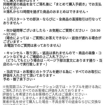
ぐに購入手続きはせず、
同梱希望の商品を全てご落札後に「まとめて購入手続き」でお支払
いください。
※落札から72時間を過ぎた商品のおまとめはできません。
・１円スタートでの即決、ならびに、全商品の直接取引は行なって
おりません。
・何か疑問等ございましたら、お気軽にご質問ください。（10:30
～17:00）
（場合によっては、ご質問にお答えできない・返信が遅れる場合が
ございます。
お電話でのご質問は承っておりません）
・キャンセル・取り消し・返品は承れませんので、商品の画像・コ
メントなどをよくご確認の上ご入札下さい。
（どうしてもという場合は、ページ下部注意文にあります通り、当
店のルールで実行致します。）
・当店では、お客様とのトラブルを避ける為に、すべてのお取引に
評価を入れさせて頂いております。
予め、御了承下さい。
※有賀園ゴルフYahoo!オークション店では、トラブルを避ける為に
ご落札されたすべてのお客様に評価を入れております。
評価なしを希望されるお客様のご入札はご遠慮ください。
業者販売は、しません。また転売屋にも販売しません。
業者が名を伏せて購入した場合、不具合等での返金ならびに交換な