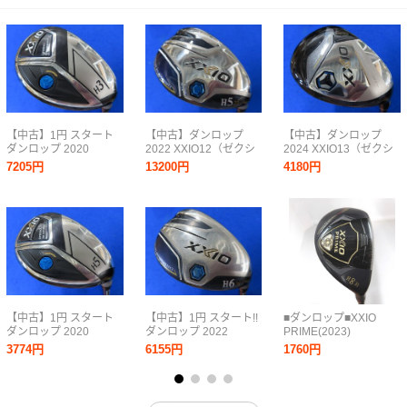
【中古】1円 スタート
【中古】ダンロップ
【中古】ダンロップ
ダンロップ 2020
2022 XXIO12（ゼクシ
2024 XXIO13（ゼクシ
XXIO11（ゼクシオイレ
オ トゥエルブ）ハイブ
オ サーティーン）ハイ
7205円
13200円
4180円
ブン）ハイブリッド/ユ
リッド/ユーティリティ
ブリッド/ユーティリテ
ーティリティ ＜ネイビ
ネイビー H5（23°）
ィ《 ネイビー》
ー＞ H3（18°）【S】
【R】MP1200
H4（20°）【SR】
MP1100
MP1300
【中古】1円 スタート
【中古】1円 スタート!!
■ダンロップ■XXIO
ダンロップ 2020
ダンロップ 2022
PRIME(2023)
XXIO11（ゼクシオイレ
XXIO12（ゼクシオ ト
H8■8U■R2■XXIO
3774円
6155円
1760円
ブン）ハイブリッド/ユ
ゥエルブ）ハイブリッ
SP1200(UT)■中古■1円
ーティリティ ＜ネイビ
ド/ユーティリティ ネイ
～
ー＞ H5（23°）【S】
ビー H6（26°）【R】
MP1100
MP1200