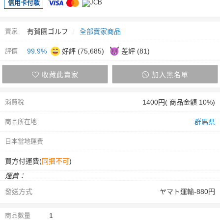
信用卡付款
賣家
有賀園ゴルフ
全部賣家商品
評價
99.9%
好評 (75,685)
差評 (81)
收藏此賣家
加入黑名單
消費稅
1400円( 商品金額 10%)
商品所在地
群馬県
日本當地運費
買方付運費(
同捆不可
)
運費：
發送方式
ヤマト運輸-880円
商品數量
1