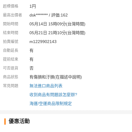
起標價格
1円
最高出價者
dsk******** / 評価:162
開始時間
05月14日 15時09分(台灣時間)
結束時間
05月21日 21時10分(台灣時間)
拍賣編號
m1229902143
自動延長
有
提前結束
有
可否退貨
否
商品狀態
有傷損和汙損(在描述中說明)
常見問題
無法進口商品列表
收到商品有問題該怎麼辦?
海運/空運商品限制規定
優惠活動