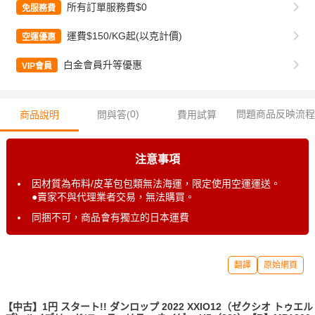
所有訂單服務費$0
免服務費
運費$150/KG起(以克計價)
空運優惠
白金會員升等優惠
VIP會員
0
)
問題商品反映流程
商品說明
問與答(
費用試算
注意事項
因材質為布料/皮革包包類無法海運，限定使用空運運送。
●賣家不與代理業者交易，無法購買。
同捆不可，商品會有獨立的日本運費
翻譯
原始網頁
【中古】1円 スタート!! ダンロップ 2022 XXIO12（ゼクシオ トゥエル