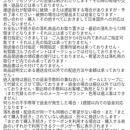
ぷら）でもクラウンの塗装は剥がれたりします。その際の修理や交
換、返品などは承っておりません。
運送会社が配達中に破損、または遅延等する場合がありますが、予
め了承ください。破損の場合は代替品または返金となります。
問い合わせ、購入、その他すべてにおきまして日本国外への対応は
おこないません。
お支払い手続き前の落札商品のお取り置きは、最初の落札から72時
間までとなります。それ以上は承っておりません。
着日指定につきましては、ご入金日から6日以内であればご指定可
能です。それ以上先の指定は承っておりません。
発送後の日付指定、時間指定、営業所留めは承っておりません。
有賀園ゴルフのポイントはオークションでは付与しておりません。
商品発送後の領収書の発行はしておりません。希望の方は落札時の
取引ナビ内でのみ承っております。
納品書は元々付けておりません。
商品説明文にある運送会社以外での配送方法や金額は承っておりま
せん。
過入金時は振込での返金手数料の兼ね合い上、ボール1スリーブに
て代替えとさせて頂いております。返金の場合は振込以外では行な
っておりません。振込時の手数料はお客様ご負担となります。
（また代替えのボールのメーカーやブランド、色等は選ぶ事はでき
ません）
何らかの不手際等で返金が発生した場合、1週間以内での返金対応
となります。
落札者様・配送先が同一でも同梱のご希望がない場合、また「まと
めて購入手続き」されていない商品は、別々に発送いたします。
「まとめて購入手続き」でクーポンを利用する場合は、購入する商
品のいずれかで利用できるクーポンが一覧に表示されます。