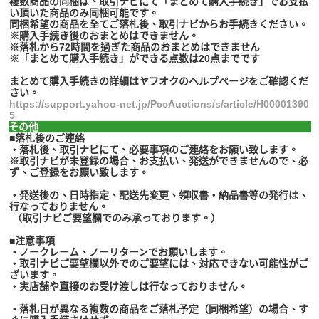
複数商品の同梱は、取引ナビにて「まとめて購入手続き」でお支払
い頂いた商品のみ同梱可能です。
同梱希望の商品を全てご落札後、取引ナビからお手続きください。
※購入手続き後のおまとめはできません。
※落札から72時間を過ぎた商品のおまとめはできません
※「まとめて購入手続き」ができる点数は20点までです
まとめて購入手続きの詳細はヤフオクのヘルプページをご確認くだ
さい。
https://support.yahoo-net.jp/PccAuctions/s/article/H00001390
5
その他
■落札後のご連絡
・落札後、取引ナビにて、必要事項のご連絡をお願い致します。
※取引ナビが未登録の場合、お支払い、発送ができませんので、必
ず、ご登録をお願い致します。
・発送後の、日時指定、配送先変更、領収書・納品書等の発行は、
行なっておりません。
（取引ナビご要望欄でのみ承っております。）
■注意事項
・ノークレーム、ノーリターンでお願いします。
・取引ナビご要望欄以外でのご要望には、対応できない可能性がご
ざいます。
・実店舗や直接のお受け渡しは行なっておりません。
・落札日が異なる複数の商品をご落札予定（同梱希望）の場合、す