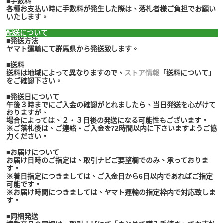
■手数料
各種お支払い時に手数料が発生した際は、落札者様ご負担でお願い
いたします。
配送について
■発送方法
ヤマト運輸にて群馬県から発送致します。
■送料
送料は地域によって異なりますので、
ストア情報
「送料について」
をご確認下さい。
■発送日について
午後３時までにご入金の確認がとれましたら、当日発送を心がけて
おりますが、
場合によっては、２・３日後の発送になる可能性もございます。
※ご落札後は、ご連絡・ご入金を72時間以内に下さいますようご協
力ください。
■お届けについて
お届け日時のご指定は、取引ナビご要望欄でのみ、承っておりま
す。
※着日指定につきましては、ご入金日から6日以内であればご指定
可能です。
※お届け時間につきましては、ヤマト運輸の指定枠内で対応致しま
す。
■同梱発送