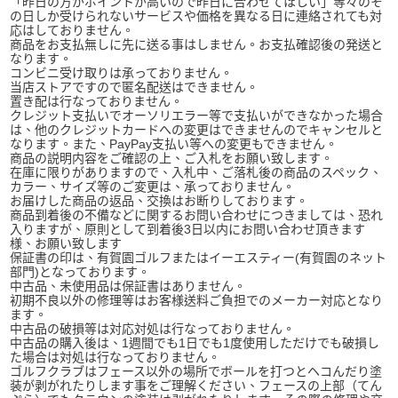
「昨日の方がポイントが高いので昨日に合わせてほしい」等々のそ
の日しか受けられないサービスや価格を異なる日に連絡されても対
応はしておりません。
商品をお支払無しに先に送る事はしません。お支払確認後の発送と
なります。
コンビニ受け取りは承っておりません。
当店ストアですので匿名配送はできません。
置き配は行なっておりません。
クレジット支払いでオーソリエラー等で支払いができなかった場合
は、他のクレジットカードへの変更はできませんのでキャンセルと
なります。また、PayPay支払い等への変更もできません。
商品の説明内容をご確認の上、ご入札をお願い致します。
在庫に限りがありますので、入札中、ご落札後の商品のスペック、
カラー、サイズ等のご変更は、承っておりません。
お届けした商品の返品、交換はお断りしております。
商品到着後の不備などに関するお問い合わせにつきましては、恐れ
入りますが、原則として到着後3日以内にお問い合わせ頂きます
様、お願い致します
保証書の印は、有賀園ゴルフまたはイーエスティー(有賀園のネット
部門)となっております。
中古品、未使用品は保証書はありません。
初期不良以外の修理等はお客様送料ご負担でのメーカー対応となり
ます。
中古品の破損等は対応対処は行なっておりません。
中古品の購入後は、1週間でも1日でも1度使用しただけでも破損し
た場合は対処は行なっておりません。
ゴルフクラブはフェース以外の場所でボールを打つとヘコんだり塗
装が剥がれたりします事をご理解ください、フェースの上部（てん