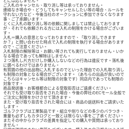
どには応じません。
ご入札のキャンセル、取り消し等は承っておりません。
連絡なき場合や、どうしてもキャンセルしたい等の場合、ルールを
守れない方など、今後当社のオークションに参加できなくなります
事、ご了承願います。
とくに入札の取り消し等の依頼に関しましては禁止しております
が、それでも依頼される方には入札の制限をかける場合がございま
す。
入札＝購入の意思となっておりますので、「取り消しできます
か？」と問い合わせた時点で入札の制限を執行する場合があります
ので、ご注意ください。
入札制限の解除等は、お願い等されても実行しておりません。いか
なる場合であっても解除はしません。
２つ落札し片方だけしか購入しないなどの行為は違反です。落札後
に選べるわけではありません。
有賀園の他の出品物に入札するのでといった理由での入札取り消し
も制限の対象となる場合がございます。（あちらの出品が良いので
こちらはキャンセル等は制限の対象です）同店内であっても制限の
対象です。
商品発送後、お客様都合による受取拒否はご遠慮ください。
それでも受け取り拒否をされた場合、今後の弊社のECモール全般で
ご注文に制限をかけさせて頂きます。
また、受け取り拒否をされた場合には、商品の返送料をご請求いた
します。
ゴルフクラブは工業製品です。組立や削りなどの多少のバラつき、
重量も必ずしもカタログと一致とは限らない事をご了承ください。
またその中からクラブの差異を指定しての購入や質問は承っており
ません。