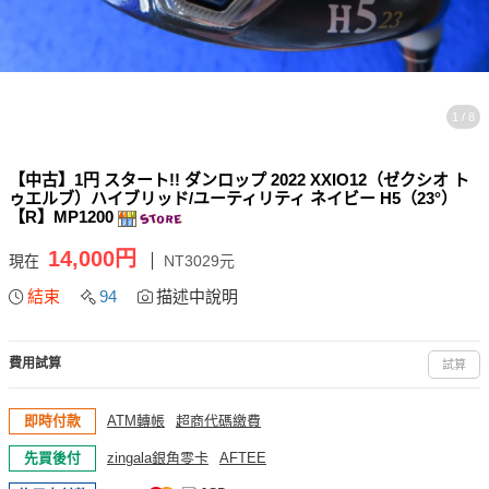
1 / 8
【中古】1円 スタート!! ダンロップ 2022 XXIO12（ゼクシオ ト
ゥエルブ）ハイブリッド/ユーティリティ ネイビー H5（23°）
【R】MP1200
14,000円
現在
NT3029元
結束
94
描述中說明
費用試算
試算
即時付款
ATM轉帳
超商代碼繳費
先買後付
zingala銀角零卡
AFTEE