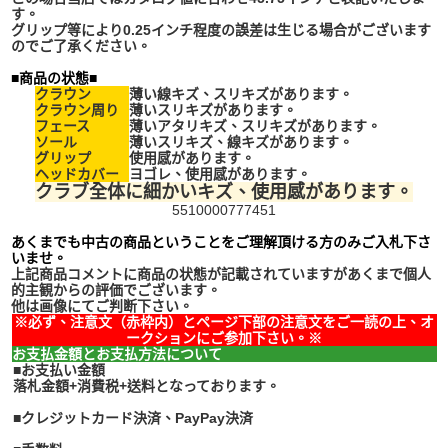
す。
グリップ等により0.25インチ程度の誤差は生じる場合がございます
のでご了承ください。
■商品の状態■
クラウン
薄い線キズ、スリキズがあります。
クラウン周り
薄いスリキズがあります。
フェース
薄いアタリキズ、スリキズがあります。
ソール
薄いスリキズ、線キズがあります。
グリップ
使用感があります。
ヘッドカバー
ヨゴレ、使用感があります。
クラブ全体に細かいキズ、使用感があります。
5510000777451
あくまでも中古の商品ということをご理解頂ける方のみご入札下さ
いませ。
上記商品コメントに商品の状態が記載されていますがあくまで個人
的主観からの評価でございます。
他は画像にてご判断下さい。
※必ず、注意文（赤枠内）とページ下部の注意文をご一読の上、オ
ークションにご参加下さい。※
お支払金額とお支払方法について
■お支払い金額
落札金額+消費税+送料となっております。
■クレジットカード決済、PayPay決済