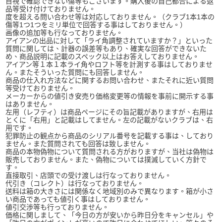
目視で確認できない傷等もございます。購入後の自己都合による返
品等受け付けておりません。
度を超える問い合わせ等は対応しておりません。（クラブ1本1本の
傷等1つ1つをミリ単位で回答する事はしておりません。）
画像の追加等も行なっておりません。
アイアンの出品に対して「ライ角調整されていますか？」といった
質問に関しては、計器の誤差等もあり、確実な回答ができないた
め、商品説明に記載のスペック以上はお答えしておりません。
アイアン等１本１本ライ角やロフト等を計測する事はしておりませ
ん。またそういった質問にも回答しません。
商品の仕入れ方法などに関するお問い合わせ、またそれに近い質問
等受けておりません。
メーカーからの値引き安売り価格変更等の情報を事前に開示する事
はありません。
左用（レフティ）は商品ページにその旨記載がありますが、右用は
とくに「右用」と記載はしてません。左の記載がないクラブは、右
用です。
犯罪防止の観点から商品のシリアル番号を記載する事は、しており
ません。また質問されても回答は致しません。
商品の本物偽物について質問される方がおりますが、当社は偽物は
販売しておりません。また、偽物については撲滅していく方針で
す。
直接取引、店頭での受け渡しは行なっておりません。
代引き（コレクト）は行なっておりません。
送料は箱の大きさには関係なく地域別のみで異なります。箱が小さ
い商品であっても値引く事はしておりません。
値引交渉等も行っておりません。
価格に関しまして、「今日の方が安いから昨日分をキャンセル」や