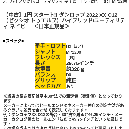
ブ）ハイブリッド/ユーティリティ ネイビー H5（23°）【R】MP1200
【中古】1円 スタート!! ダンロップ 2022 XXIO12
（ゼクシオ トゥエルブ）ハイブリッド/ユーティリテ
ィ ネイビー ＜日本正規品＞
■スペック■
番手・ロフト
H5（23°）
シャフト
MP1200
フレックス
【R】
長さ
39.75インチ
総重量
約326ｇ
バランス
D0
グリップ
純正
ヘッドカバー
あり
※当店の長さ表記は基本60°法での測定値（実測値）となっており
ます。
メーカーによってはヒールエンド法やメーカー独自の測定方法があ
るクラブは差異を合わせて表記しております。
例：ダンロップXXIO12の場合、60°法で測ると46.25インチ、メー
カーカタログ値のヒールエンド法だと45.75インチといった感じで
す。
この場合当店ではカタログ値に合わせ45.75インチと表記いたしま