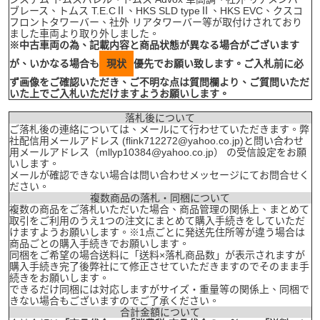
ブレース、トムス T.E.CⅡ、HKS SLD typeⅡ、HKS EVC、クスコ
フロントタワーバー、社外 リアタワーバー等が取付けされており
ました車両より取り外しました。
※中古車両の為、記載内容と商品状態が異なる場合がございます
が、いかなる場合も
現状
優先でお願い致します。ご入札前に必
ず画像をご確認いただき、ご不明な点は質問欄より、ご質問いただ
いた上でご入札いただけますようお願いします。
落札後について
ご落札後の連絡については、メールにて行わせていただきます。弊
社配信用メールアドレス (flink712272@yahoo.co.jp)と問い合わせ
用メールアドレス（mllyp10384@yahoo.co.jp） の受信設定をお願
いします。
メールが確認できない場合は問い合わせメッセージにてお問合せく
ださい。
複数商品の落札・同梱について
複数の商品をご落札いただいた場合、商品管理の関係上、まとめて
取引をご利用のうえ1つの注文にまとめて購入手続きをしていただ
けますようお願いします。※1点ごとに発送先住所等が違う場合は
商品ごとの購入手続きでお願いします。
同梱をご希望の場合送料に「送料×落札商品数」が表示されますが
購入手続き完了後弊社にて修正させていただきますのでそのまま手
続きをお願いします。
できるだけ同梱には対応しますがサイズ・重量等の関係上、同梱で
きない場合もございますのでご了承ください。
合計金額について