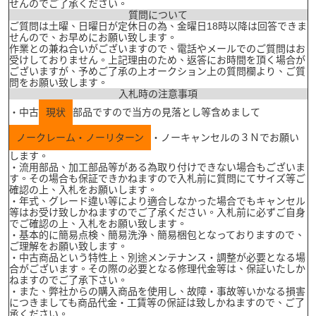
せんのでご了承ください。
質問について
ご質問は土曜、日曜日が定休日の為、金曜日18時以降は回答できま
せんので、お早めにお願い致します。
作業との兼ね合いがございますので、電話やメールでのご質問はお
受けしておりません。上記理由のため、返答にお時間を頂く場合が
ございますが、予めご了承の上オークション上の質問欄より、ご質
問をお願い致します。
入札時の注意事項
・中古
現状
部品ですので当方の見落とし等含めまして
ノークレーム・ノーリターン
・ノーキャンセルの３Ｎでお願い
します。
・流用部品、加工部品等がある為取り付けできない場合もございま
す。その場合も保証できかねますので入札前に質問にてサイズ等ご
確認の上、入札をお願いします。
・年式、グレード違い等により適合しなかった場合でもキャンセル
等はお受け致しかねますのでご了承ください。入札前に必ずご自身
でご確認の上、入札をお願い致します。
・基本的に簡易点検、簡易洗浄、簡易梱包となっておりますので、
ご理解をお願い致します。
・中古商品という特性上、別途メンテナンス・調整が必要となる場
合がございます。その際の必要となる修理代金等は、保証いたしか
ねますのでご了承下さい。
・また、弊社からの購入商品を使用し、故障・事故等いかなる損害
につきましても商品代金・工賃等の保証は致しかねますので、ご了
承ください。