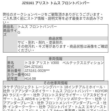
JZS161 アリスト トムス フロントバンパー
弊社のオークションページをご観覧頂きありがとうございます。
ご入札頂く前にストア情報、説明文等を必ず最後までお読み下さ
い。
商品名
トムス フロントバンパー
商品サイ
G
ズ
商品状態
サビ、割れ、削れ、塗装割れ
その他汚れ、キズ等があります。商品状態は画像をご確認
ください。
車両情報
車名
トヨタ アリスト V300 ベルテックスエディション
型式
GH-JZS161
車台番号
JZS161-0028***
カラー番号
062
初年度
H14.08
その他車両情報
タケチプロジェクト レーシングハート 18インチアルミホイール、
社外 リアアンダースポイラー、トムス フロントバンパー、KOYOR
AD ラジエーター、社外 フロントスタビライザー・リアスタビライ
ザー、トムス ARSキャンセラー、ブリッツ ATFクーラー、社外 リ
アアンダーブレース、社外 フロントメンバーアンダーブレース、社
外 インタークーラー、社外 フロントパイプ、トムス エキゾースト
システム トムスバレル、トムス Advox 車高調、社外 リアメンバー