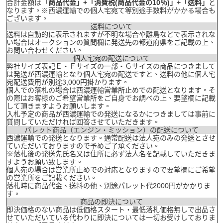
合計金額は
「商品代金」+「消費税(商品代金の10％)」+「送料」
と
なります。※西濃運輸での個人宅宛て等別途手数料がかかる場合も
ございます。
送料について
送料は自動的に表示されますが不明な場合や離島などで表示されな
い場合はオークションの質問欄に発送先の都道府県をご記載の上、
お問い合わせください。
個人宅宛の配送について
弊社サイズ表記Ｅ・Ｆサイズの一部・Ｇサイズの商品につきまして
は発送が西濃運輸となり個人宅宛の配送ですと、送料の他に個人宅
宛配送費用が別途3,000円掛かります。
個人での落札の場合は西濃運輸営業所止めでの配送となります。そ
の際はお客様のご希望営業所をご自身でお調べの上、要望欄に記載
して頂きますようお願いします。
入札予定の商品が西濃運輸での発送になるかにつきましては事前に
質問していただければ回答させていただきます。
パレット商品（エンジン・ミッション）の配送について
西濃運輸での発送となります。通常配送は法人宛のみの発送とさせ
ていただいておりますので予めご了承ください。
※落札後の発送先氏名又は住所に必ず法人名を記載していただきま
すようお願い致します。
個人宛の場合は営業所止めでの対応となりますので要望欄にご希望
の営業所をご記載ください。
落札時に商品代金、送料の他、別途パレット代2000円がかかりま
す。
商品の即決について
即決価格のない商品は低価格スタート・最低落札価格無しで出品さ
せていただいている代わりに即決については一切お受けしておりま