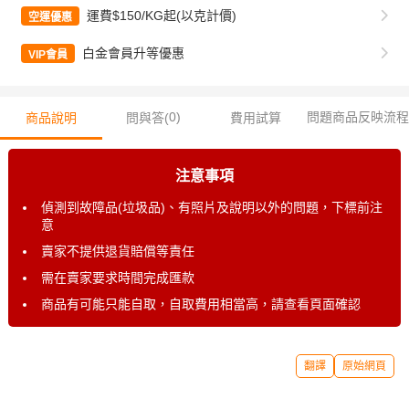
運費$150/KG起(以克計價)
空運優惠
白金會員升等優惠
VIP會員
0
)
問題商品反映流程
商品說明
問與答(
費用試算
注意事項
偵測到故障品(垃圾品)、有照片及說明以外的問題，下標前注
意
賣家不提供退貨賠償等責任
需在賣家要求時間完成匯款
商品有可能只能自取，自取費用相當高，請查看頁面確認
翻譯
原始網頁