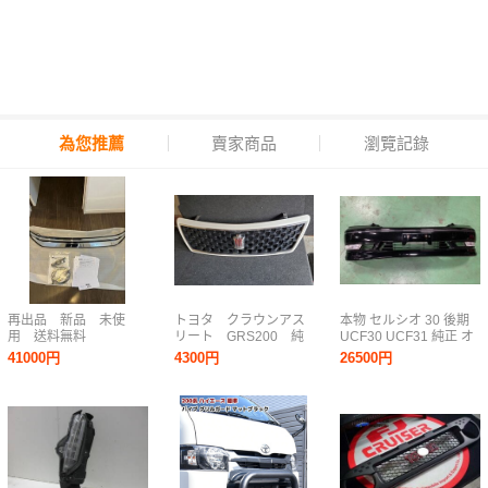
為您推薦
賣家商品
瀏覽記錄
再出品 新品 未使
トヨタ クラウンアス
本物 セルシオ 30 後期
用 送料無料
リート GRS200 純
UCF30 UCF31 純正 オ
MODELLSTA 90 ヴォク
正 フロントグリル
プションフロント バン
41000円
4300円
26500円
シー モデリスタ シグネ
パー リップスポイラー
チャーイルミグリル グ
ハーフ スポイラー エア
リル
ロ ナンバー移設仕様
ZWR90W/ZWR95W/MZRA90W/MZRA95W