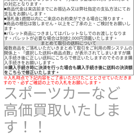
の対応となります。
■商品代金は来店前までにお振込み又は弊社指定の支払方法にてお
支払をお願いします。
■落札後1週間以内にご来店のお約束ができる場合に限ります。
■商品の梱包は致しません。以上をご了承の上、ご検討をお願いし
ます。
■パレット商品につきましてはパレットなしでのお渡しとなりま
す。パレットが必要な場合は別途2,000円頂戴いたします。
まとめて取引の送料について
複数商品をご落札いただいきまとめて取引をご利用の際システムの
関係上、「選択した送料×商品点数」が表示されてしまいますが購
入手続き後に正しい送料にこちらで修正いたしますのでそのまま購
入手続きをお願いします。
※購入手続き時に決済を行った場合も購入手続き後に送料の決済額
をこちらで修正いたします。
※入札時点で下記内容をご了承いただけたこととさせていただきま
すので、必ずご確認の上での入札をお願いします。
スポーツカーなど
高価買取いたしま
す！！