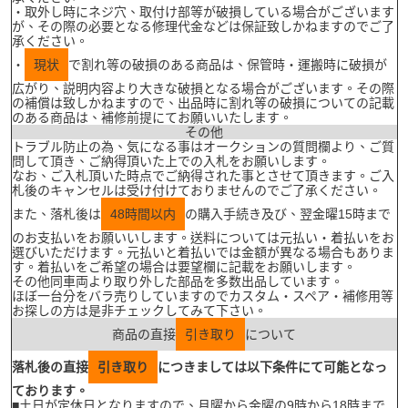
・取外し時にネジ穴、取付け部等が破損している場合がございます
が、その際の必要となる修理代金などは保証致しかねますのでご了
承ください。
・
現状
で割れ等の破損のある商品は、保管時・運搬時に破損が
広がり、説明内容より大きな破損となる場合がございます。その際
の補償は致しかねますので、出品時に割れ等の破損についての記載
のある商品は、補修前提にてお願いいたします。
その他
トラブル防止の為、気になる事はオークションの質問欄より、ご質
問して頂き、ご納得頂いた上での入札をお願いします。
なお、ご入札頂いた時点でご納得された事とさせて頂きます。ご入
札後のキャンセルは受け付けておりませんのでご了承ください。
また、落札後は
48時間以内
の購入手続き及び、翌金曜15時まで
のお支払いをお願いいします。送料については元払い・着払いをお
選びいただけます。元払いと着払いでは金額が異なる場合もありま
す。着払いをご希望の場合は要望欄に記載をお願いします。
その他同車両より取り外した部品を多数出品しています。
ほぼ一台分をバラ売りしていますのでカスタム・スペア・補修用等
お探しの方は是非チェックしてみて下さい。
商品の直接
引き取り
について
落札後の直接
引き取り
につきましては以下条件にて可能となっ
ております。
■土日が定休日となりますので、月曜から金曜の9時から18時まで