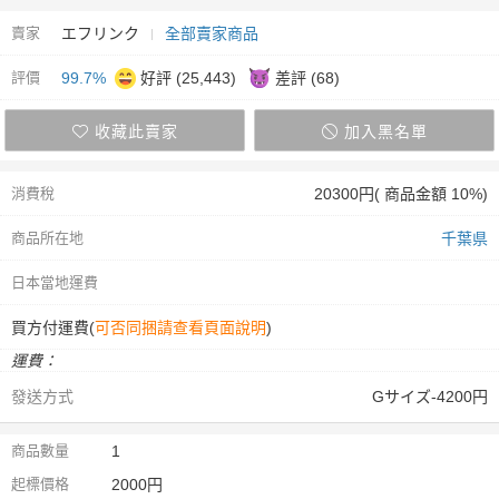
賣家
エフリンク
全部賣家商品
評價
99.7%
好評 (25,443)
差評 (68)
收藏此賣家
加入黑名單
消費稅
20300円( 商品金額 10%)
商品所在地
千葉県
日本當地運費
買方付運費(
可否同捆請查看頁面說明
)
運費：
發送方式
Gサイズ-4200円
商品數量
1
起標價格
2000円