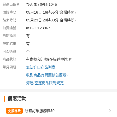
最高出價者
ひんま / 評価:1045
開始時間
05月16日 16時55分(台灣時間)
結束時間
05月23日 20時39分(台灣時間)
拍賣編號
m1230123967
自動延長
有
提前結束
有
可否退貨
否
商品狀態
有傷損和汙損(在描述中說明)
常見問題
無法進口商品列表
收到商品有問題該怎麼辦?
海運/空運商品限制規定
優惠活動
所有訂單服務費$0
免服務費