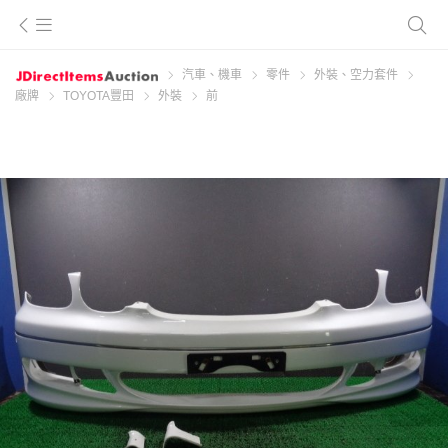
汽車、機車
零件
外裝、空力套件
廠牌
TOYOTA豐田
外裝
前