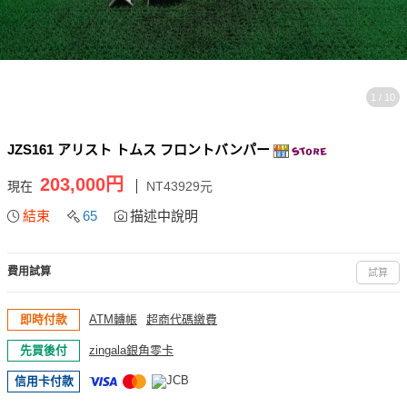
1 / 10
JZS161 アリスト トムス フロントバンパー
203,000円
現在
NT43929元
結束
65
描述中說明
費用試算
試算
即時付款
ATM轉帳
超商代碼繳費
先買後付
zingala銀角零卡
信用卡付款