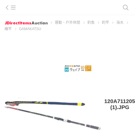
運動、戶外休閒
釣魚
釣竿
海水
磯竿
GAMAKATSU
120A711205
(1).JPG