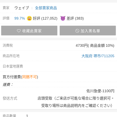
賣家
ウェイブ
全部賣家商品
評價
99.7%
好評 (127,052)
差評 (383)
收藏此賣家
加入黑名單
消費稅
4730円( 商品金額 10%)
商品所在地
大阪府 堺市/711205
日本當地運費
買方付運費(
同捆不可
)
運費：
佐川急便-1100円
發送方式
店頭受取（ご来店が可能な場合に限り選択可。
受取り場所は商品説明内をご確認ください）
商品數量
1