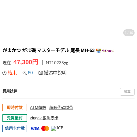
1 / 10
がまかつ がま磯 マスターモデル 尾長 MH-53
47,300円
現在
NT10235元
結束
60
描述中說明
費用試算
試算
即時付款
ATM轉帳
超商代碼繳費
先買後付
zingala銀角零卡
信用卡付款