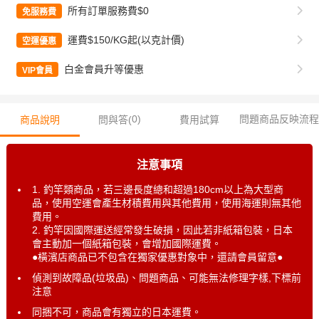
所有訂單服務費$0
免服務費
運費$150/KG起(以克計價)
空運優惠
白金會員升等優惠
VIP會員
0
)
問題商品反映流程
商品說明
問與答(
費用試算
注意事項
1. 釣竿類商品，若三邊長度總和超過180cm以上為大型商
品，使用空運會產生材積費用與其他費用，使用海運則無其他
費用。
2. 釣竿因國際運送經常發生破損，因此若非紙箱包裝，日本
會主動加一個紙箱包裝，會增加國際運費。
●橫濱店商品已不包含在獨家優惠對象中，還請會員留意●
偵測到故障品(垃圾品)、問題商品、可能無法修理字樣,下標前
注意
同捆不可，商品會有獨立的日本運費。