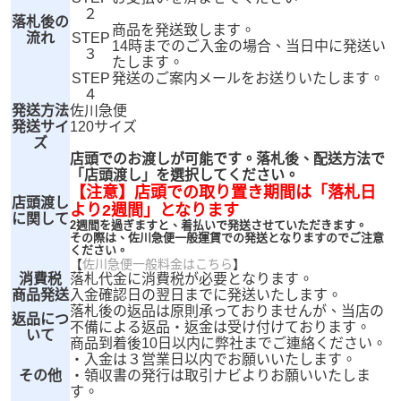
２
落札後の
商品を発送致します。
流れ
STEP
14時までのご入金の場合、当日中に発送い
３
たします。
STEP
発送のご案内メールをお送りいたします。
４
発送方法
佐川急便
発送サイ
120サイズ
ズ
店頭でのお渡しが可能です。落札後、配送方法で
「店頭渡し」を選択してください。
【注意】店頭での取り置き期間は「落札日
店頭渡し
より2週間」となります
に関して
2週間を過ぎますと、着払いで発送させていただきます。
その際は、佐川急便一般運賃での発送となりますのでご注意
ください。
【
佐川急便一般料金はこちら
】
消費税
落札代金に消費税が必要となります。
商品発送
入金確認日の翌日までに発送いたします。
落札後の返品は原則承っておりませんが、当店の
返品につ
不備による返品・返金は受け付けております。
いて
商品到着後10日以内に弊社までご連絡ください。
・入金は３営業日以内でお願いいたします。
その他
・領収書の発行は取引ナビよりお願いいたしま
す。