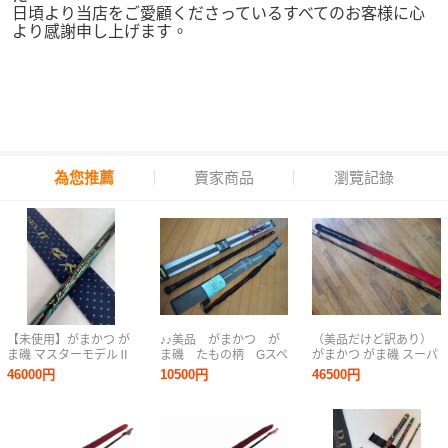
日頃より当店をご愛顧くださっているすべてのお客様に心
より感謝申し上げます。
為您推薦
賣家商品
瀏覽記錄
【未使用】がまかつ が
♪♪美品 がまかつ が
（美品だけど訳あり）
ま磯 マスターモデルⅡ
ま磯 たもの柄 Gスペ
がまかつ がま磯 スーパ
口太 M-53 No.22069 最
シャル 630 日本製
ープレシード 15-50
46000円
10500円
46500円
高峰モデル マスターモ
♪♪
検）アテンダー、イン
デル 磯竿 純正尻栓 ケ
テッサG5、マスターモ
ース付 0805-02
デル