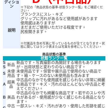
ディショ
ン
※下記の「商品状態の基準-状態ランク一覧」をご確認くだ
さい。
ブランクスにスレ、キズ
グリップに汚れがあるなど使用感があります
使用感はありますが
まだまだご使用いただける程度です。
説明
尻栓開きます。
※付属品を含め写真に写っているものが全てとなります。状
態に関してはランク表または写真を参考にしてください。
商品状態の基準
状態ランク一覧
S
新品です。写真撮影の為開封する場合もあります
新品
S
が、出荷状態と変わりのない商品です。
未使
未使用品です。保管や展示品で使用のない商品で
S
用品
す。箱、ケースのない未使用品も含みます
中古品のなかでも使用感を感じられない非常に綺麗
超美
A
な商品です。キズ、汚れのほとんどない中古品と考
品
えてください。
中古品のなかでも綺麗な商品です。若干のスレや汚
B
美品
れがあるが、使用感が少なく感じられる商品となり
ます。
中古
一部スレ、キズ、汚れがあり、使用した形跡を感じ