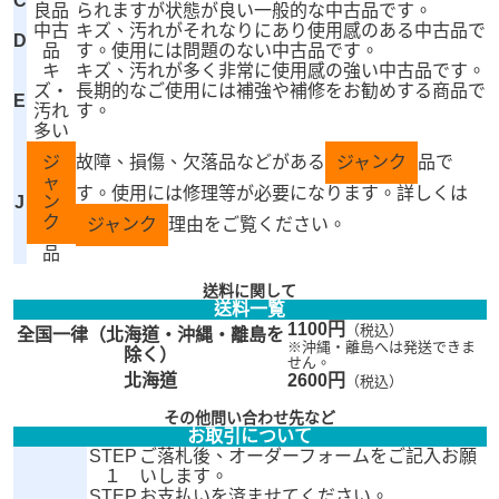
C
良品
られますが状態が良い一般的な中古品です。
中古
キズ、汚れがそれなりにあり使用感のある中古品で
D
品
す。使用には問題のない中古品です。
キ
キズ、汚れが多く非常に使用感の強い中古品です。
ズ・
長期的なご使用には補強や補修をお勧めする商品で
E
汚れ
す。
多い
ジ
故障、損傷、欠落品などがある
ジャンク
品で
ャ
す。使用には修理等が必要になります。詳しくは
J
ン
ク
ジャンク
理由をご覧ください。
品
送料に関して
送料一覧
1100円
（税込）
全国一律（北海道・沖縄・離島を
※沖縄・離島へは発送できま
除く）
せん。
北海道
2600円
（税込）
その他問い合わせ先など
お取引について
STEP
ご落札後、オーダーフォームをご記入お願
１
いします。
STEP
お支払いを済ませてください。