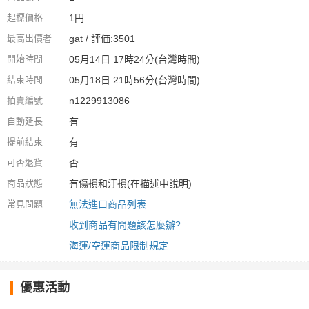
起標價格
1円
最高出價者
gat / 評価:3501
開始時間
05月14日 17時24分(台灣時間)
結束時間
05月18日 21時56分(台灣時間)
拍賣編號
n1229913086
自動延長
有
提前結束
有
可否退貨
否
商品狀態
有傷損和汙損(在描述中說明)
常見問題
無法進口商品列表
收到商品有問題該怎麼辦?
海運/空運商品限制規定
優惠活動