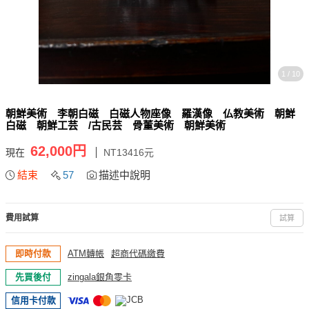
1 / 10
朝鮮美術 李朝白磁 白磁人物座像 羅漢像 仏教美術 朝鮮
白磁 朝鮮工芸 /古民芸 骨董美術 朝鮮美術
62,000円
現在
NT13416元
結束
57
描述中說明
費用試算
試算
即時付款
ATM轉帳
超商代碼繳費
先買後付
zingala銀角零卡
信用卡付款