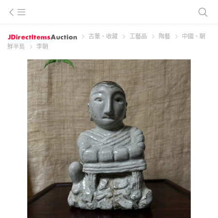
古董、收藏
工藝品
陶藝
中國、朝
鮮半島
李朝