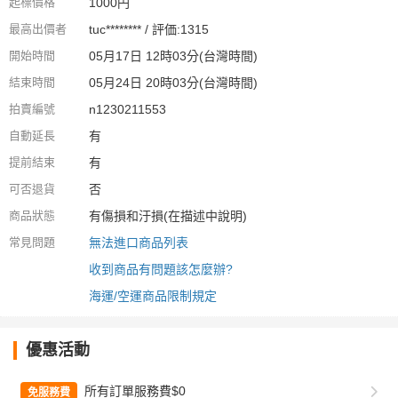
起標價格
1000円
最高出價者
tuc******** / 評価:1315
開始時間
05月17日 12時03分(台灣時間)
結束時間
05月24日 20時03分(台灣時間)
拍賣編號
n1230211553
自動延長
有
提前結束
有
可否退貨
否
商品狀態
有傷損和汙損(在描述中說明)
常見問題
無法進口商品列表
收到商品有問題該怎麼辦?
海運/空運商品限制規定
優惠活動
所有訂單服務費$0
免服務費