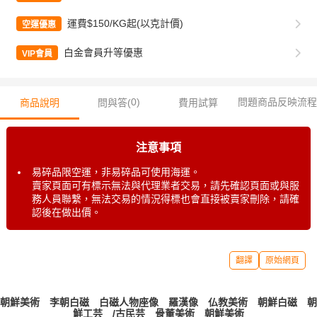
運費$150/KG起(以克計價)
空運優惠
白金會員升等優惠
VIP會員
0
)
問題商品反映流程
商品說明
問與答(
費用試算
注意事項
易碎品限空運，非易碎品可使用海運。
賣家頁面可有標示無法與代理業者交易，請先確認頁面或與服
務人員聯繫，無法交易的情況得標也會直接被賣家刪除，請確
認後在做出價。
翻譯
原始網頁
朝鮮美術 李朝白磁 白磁人物座像 羅漢像 仏教美術 朝鮮白磁 朝
鮮工芸 /古民芸 骨董美術 朝鮮美術