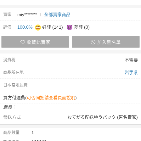
賣家
miy********
全部賣家商品
評價
100.0%
好評 (141)
差評 (0)
收藏此賣家
加入黑名單
消費稅
不需要
商品所在地
岩手県
日本當地運費
買方付運費(
可否同捆請查看頁面說明
)
運費：
發送方式
おてがる配送ゆうパック (匿名賣家)
商品數量
1