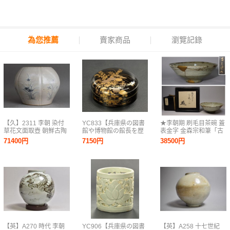
為您推薦
賣家商品
瀏覽記錄
【久】2311 李朝 染付
YC833【兵庫県の図書
★李朝期 刷毛目茶碗 蓋
草花文面取壺 朝鮮古陶
館や博物館の館長を歴
表金字 金森宗和筆「古
磁 朝鮮美術 骨董品
任された歴史研究家遺
はけめ」次第最高 漆箱
71400円
7150円
38500円
族委託品】江戸時代
茶道具
秋草蒔絵 丸蓋物 鏡
入箱 化粧道具
【英】A270 時代 李朝
YC906【兵庫県の図書
【英】A258 十七世紀