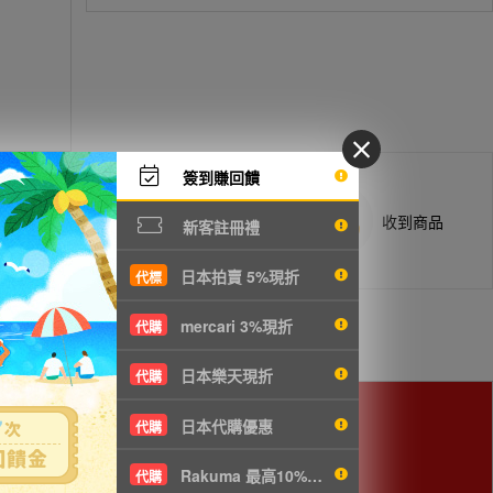
簽到賺回饋
商品抵台通知出貨
收到商品
新客註冊禮
日本拍賣 5%現折
代標
mercari 3%現折
代購
日本樂天現折
代購
日本代購優惠
代購
Rakuma 最高10%現折
代購