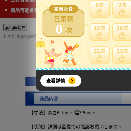
商品可能會漏水，請下標前詢問清楚且注意。
0
google翻譯
此功能 由google翻譯提供參考，樂淘不保證翻譯內容之正確性，詳
查看詳情
商品内容
【寸法】高さ6.1cm、幅7.5cm。
【状態】詳細は画像での確認お願いします。