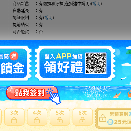
商品新舊
：
有傷損和汙損(在描述中說明)(
說明
)
自動延長
：
有
認証限制
：
有(
說明
)
提前結束
：
有
可否退貨
：
否
出價競標
得標填寫委託單
問題商品反映流程