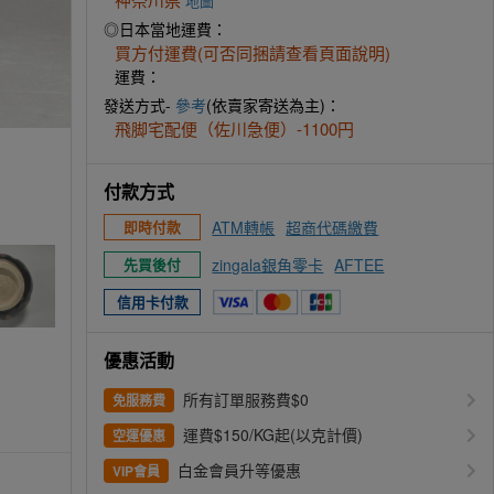
地圖
◎日本當地運費：
買方付運費(可否同捆請查看頁面說明)
運費：
發送方式-
參考
(依賣家寄送為主)：
飛脚宅配便（佐川急便）-1100円
付款方式
ATM轉帳
超商代碼繳費
即時付款
zingala銀角零卡
AFTEE
先買後付
信用卡付款
優惠活動
所有訂單服務費$0
免服務費
運費$150/KG起(以克計價)
空運優惠
白金會員升等優惠
VIP會員