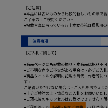
【ご注意】
●本品には古いものから比較的新しいものまで
ご了承の上ご検討ください。
●掲載写真に写っている八十本立茶筅は撮影用の
注意事項
【ご入札に関して】
●商品ページにも記載の通り、本商品は返品不可
●ご不明な点やご不安がある場合は、必ずご入札
●商品タイトルや説明に記載の時代・作者等に
す。
ご納得いただけない場合は、ご入札をお控えく
●十分ご検討の上、慎重なご入札をお願いいたし
●ご落札後のキャンセルはお受けできません。落
●ご落札後、24
時間以内のご連絡
、3日以内