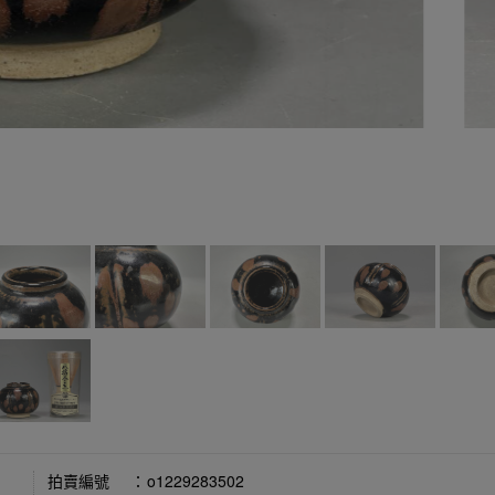
拍賣編號
：
o1229283502