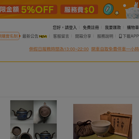
您好，
請登入
免費註冊
我要匯款
購物車
網購實名制
最新公告
客服留言
開箱分享
服務說明
下載APP
例假日服務時間為13:00~22:00
開車自取免費停車一小時