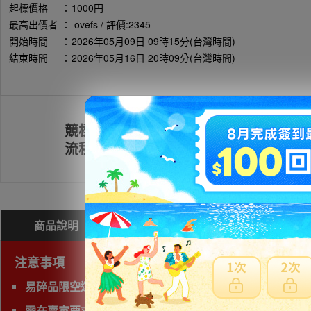
起標價格
：
1000円
最高出價者
：
ovefs / 評價:2345
開始時間
：
2026年05月09日 09時15分(台灣時間)
結束時間
：
2026年05月16日 20時09分(台灣時間)
競標
註冊會員
流程
商品說明
問與答(
0
)
費用試算
注意事項
易碎品限空運，非易碎品可使用海運。
需在賣家要求時間完成匯款