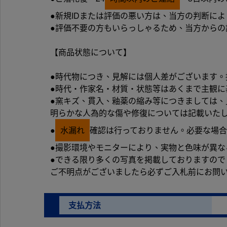
●新規IDまたは評価の悪い方は、当方の判断に
●評価不要の方もいらっしゃるため、当方から
【商品状態について】
●時代物につき、見解には個人差がございます
●時代・作家名・材質・状態等はあくまで主観
●窯キズ、貫入、釉薬の縮み等につきましては、
明らかな人為的な傷や修復については記載いた
●
水漏れ
確認は行っておりません。必要な場合
●撮影環境やモニターにより、実物と色味が異な
●できる限り多くの写真を掲載しておりますので
ご不明点がございましたら必ずご入札前にお問
支払方法