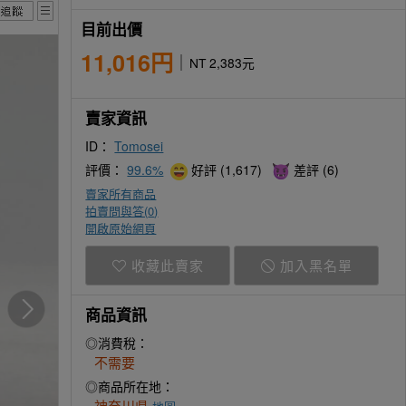
目前出價
11,016円
NT 2,383元
賣家資訊
ID：
Tomosei
評價：
99.6%
好評 (1,617)
差評 (6)
賣家所有商品
拍賣問與答(
0
)
開啟原始網頁
收藏此賣家
加入黑名單
商品資訊
◎消費稅：
不需要
◎商品所在地：
神奈川県