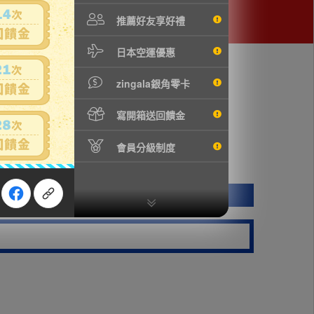
推薦好友享好禮
日本空運優惠
zingala銀角零卡
寫開箱送回饋金
會員分級制度