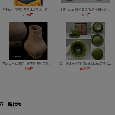
烏金釉 木葉天目 茶碗 木の葉 木ノ葉 吉州窯 茶杯 盃 黒釉 大鉢 暁芳窯 曉芳窯 暁芳 曉芳 青花 天目 青磁 染付 粉彩 色釉 鈞窯 青磁 故宮
【英】A233 時代 天目杯8客 中国美術 中国古玩 朝鮮 韓国 酒器 酒盃 骨董品 美術品 古美術 時代品 sht
7350円
1600円
花瓶 山水図 漢詩 中国宜興 紫砂 時代物 唐物 花入 花生 古美術 古賞物 茶道具 中国古玩（鉄瓶 急須 唐物 南蛮 茶壺）
Ｘ-中国古美術 時代物 綠絞胎釉 唐時代？ 杯 茶道具 セット物 共箱付 唐物 陶磁器 中国古玩 古董
1500円
8250円
 茶壺 時代物