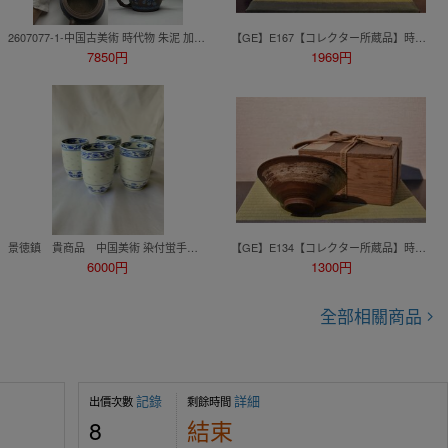
2607077-1-中国古美術 時代物 朱泥 加彩 急須 紫砂壺 花草図 在銘 茶道具 唐物 陶磁器 中国古玩 古董 傷あり
【GE】E167【コレクター所蔵品】時代 金海白磁茶碗/中国美術 中国古玩 朝鮮 韓国 白瓷 茶道具 鉢 骨董品 時代品 美術品 古美術品 gi
7850円
1969円
景徳鎮 貴商品 中国美術 染付蛍手煎茶碗5客 模様 蛍焼 煎茶道具 玩玉 蛍手 染付 直径直径4.8cm 高さ約7cm中国美術 NO1
【GE】E134【コレクター所蔵品】時代 肥後刷毛目茶碗/中国美術 中国古玩 朝鮮 韓国 茶道具 骨董品 時代品 美術品 古美術品 ba
6000円
1300円
全部相關商品
記錄
詳細
出價次數
剩餘時間
8
結束