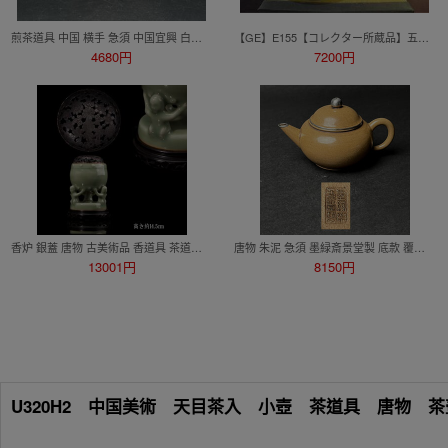
煎茶道具 中国 横手 急須 中国宜興 白泥 紫砂 朱泥 茶器 茶道具
【GE】E155【コレクター所蔵品】五良大甫呉祥瑞造 赤絵花鳥紋大鉢/中国美術 中国古玩 朝鮮 韓国 赤絵 骨董品 時代品 美術品 古美術品 tm
4680円
7200円
香炉 銀蓋 唐物 古美術品 香道具 茶道具 青磁 古陶磁器 旧家蔵出し 古美術 古賞物 極細工 銀製 共箱（鉄瓶 急須 唐物 南蛮 茶壺）
唐物 朱泥 急須 墨緑斎景堂製 底款 覆輪 注口中穴単孔 煎茶道具 C4-43
13001円
8150円
U320H2 中国美術 天目茶入 小壺 茶道具 唐物