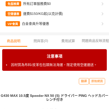
所有訂單服務費$0
免服務費
運費$150/KG起(以克計價)
空運優惠
白金會員升等優惠
VIP會員
0
)
問題商品反映流程
商品說明
問與答(
費用試算
注意事項
因材質為布料/皮革包包類無法海運，限定使用空運運送。
翻譯
原始網頁
G430 MAX 10.5度 Speeder NX 50 (S) ドライバー PING ヘッドカバー
レンチ付き