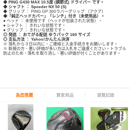
◆ PING G430 MAX 10.5
度
(
調節式
)
ドライバー
です。
◆
シャフト
：
Speeder NX 50 (S)
◆
グリップ
：
PING GP 360
ラバーグリップ
（アクア）
◆
「純正ヘッドカバー」「レンチ」付き（未使用品）。
●
ヘッド
：
未使用です
（ヘッドが包装された状態）。
●
シャフト
：
きれいな状態です。
●
グリップ
：
きれいな状態です。
◎
発送
：
おてがる配送
ゆうパック
160
サイズ
◎
支払方法
：
Yahoo!
かんたん決済
※
落札から３日以内に、ご連絡と入金手続きをお願いします。
※
新規の方、悪い評価が多い方は入札をご遠慮ください。トラブル
防止のため、落札を取り消し、悪い評価が付くことがあります。
為您推薦
賣家商品
瀏覽記錄