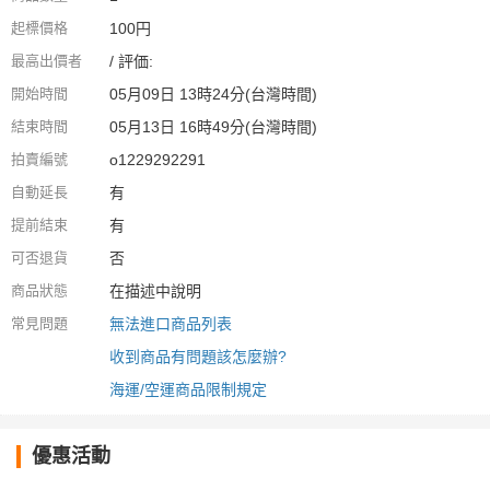
起標價格
100円
最高出價者
/ 評価:
開始時間
05月09日 13時24分(台灣時間)
結束時間
05月13日 16時49分(台灣時間)
拍賣編號
o1229292291
自動延長
有
提前結束
有
可否退貨
否
商品狀態
在描述中說明
常見問題
無法進口商品列表
收到商品有問題該怎麼辦?
海運/空運商品限制規定
優惠活動