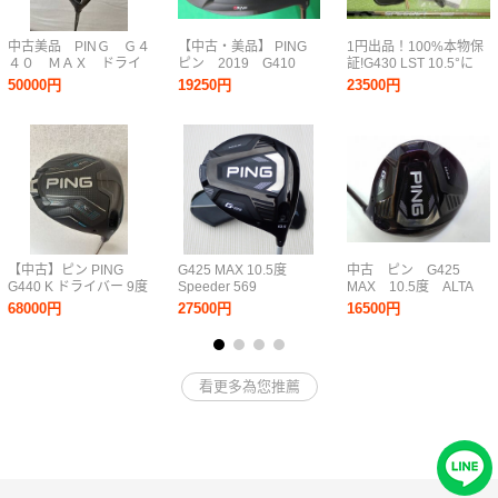
中古美品 PINＧ Ｇ４
【中古・美品】 PING
1円出品！100%本物保
４０ ＭＡＸ ドライ
ピン 2019 G410
証!G430 LST 10.5°に
バー １０．５°
PLUS ドライバー
G440でメーカーカスタ
50000円
19250円
23500円
（10.5°） 【SR】
ムしたSPEEDER NX
ALTA J－CB RED
GOLD 60SRチップカ
HC付き、レンチ無し
ット 飛ばしの45.75イ
ンチ！
【中古】ピン PING
G425 MAX 10.5度
中古 ピン G425
G440 K ドライバー 9度
Speeder 569
MAX 10.5度 ALTA
PING TOUR 2.0
EVOLUTION VII (S) ド
SR
68000円
27500円
16500円
CHROME 65R ヘッド
ライバー PING ヘッド
カバーあり レンチ付き
カバー付き
看更多為您推薦