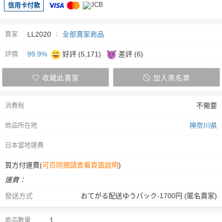
信用卡付款
賣家
LL2020
全部賣家商品
評價
99.9%
好評 (5,171)
差評 (6)
收藏此賣家
加入黑名單
消費稅
不需要
商品所在地
神奈川県
日本當地運費
買方付運費(
可否同捆請查看頁面說明
)
運費：
發送方式
おてがる配送ゆうパック-1700円 (匿名賣家)
商品數量
1