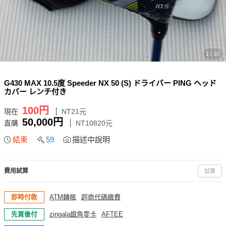
1 / 10
G430 MAX 10.5度 Speeder NX 50 (S) ドライバー PING ヘッド
カバー レンチ付き
100円
現在
NT21元
50,000円
直購
NT10820元
結束
59
描述中說明
費用試算
試算
即時付款
ATM轉帳
超商代碼繳費
先買後付
zingala銀角零卡
AFTEE