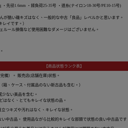
・先径1.6mm ・錘負荷25-35号 ・道糸(ナイロン18-30号/PE10-15号)
んが酷い磯キズはなく、一般的な中古「良品」レベルかと思います。
キレイです。）
ェルール損傷など使用困難なダメージはございません。
。
【商品状態ランク表】
備）。 販売店(店舗在庫)状態。
 （箱、ケース、付属品のない新古品も含む。）
感少ない美品を含む。
どはなく、とてもキレイな状態の品。
目立つキズや汚れはなく、キレイな状態。
ない中古品。 使用品ながら比較的キレイな部類で状態の良い中古品です