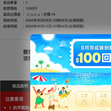
商品數量
：
1
起標價格
：
1000円
最高出價者
：
シュシュ / 評價:16
開始時間
：
2026年05月09日 23時08分(台灣時間)
結束時間
：
2026年05月13日 21時04分(台灣時間)
競標
註冊會員
流程
商品說明
問與答(
0
)
費用試算
注意事項
1. 釣竿類商品，若三邊長度總和超過180cm以上為大