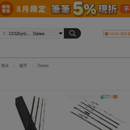
03/04
海外
海水
磯竿
Daiwa