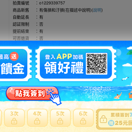
拍賣編號
：
o1229339757
商品新舊
：
有傷損和汙損(在描述中說明)(
說明
)
自動延長
：
有
認証限制
：
否
提前結束
：
有
可否退貨
：
否
出價競標
得標填寫委託單
問題商品反映流程
型商品，使用空運會產生材積費用與其他費用，使用海運則無其他費