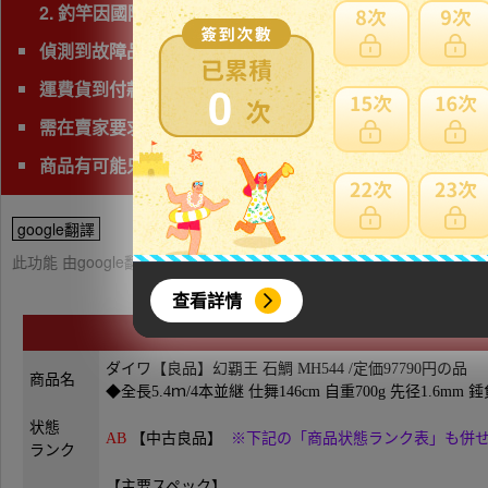
2. 釣竿因國際運送經常發生破損，因此若非紙箱包裝，
偵測到故障品(垃圾品)、問題商品、可能無法修理字樣,下
0
運費貨到付款
需在賣家要求時間完成匯款
商品有可能只能自取，自取費用相當高，請查看頁面確認
google翻譯
此功能 由google翻譯提供參考，樂淘不保證翻譯內容之正確性，詳
查看詳情
ダイワ【良品】幻覇王 石鯛 MH544 /定価97790円の品
商品名
◆全長5.4ｍ/4本並継 仕舞146cm 自重700g 先径1.6mm 錘
状態
A
B
【中古良品】
※下記の「商品状態ランク表」も併
ランク
【主要スペック】