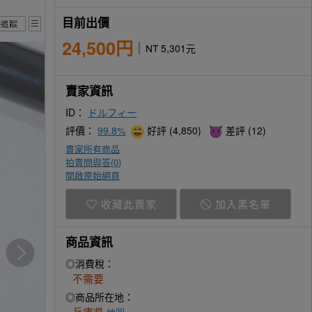
目前出價
24,500円
NT 5,301元
賣家資訊
ID：
ドルフィー
評價：
99.8%
好評 (4,850)
差評 (12)
賣家所有商品
拍賣問與答(
0
)
開啟原始網頁
收藏此賣家
加入黑名單
商品資訊
◎消費稅：
不需要
◎商品所在地：
兵庫県