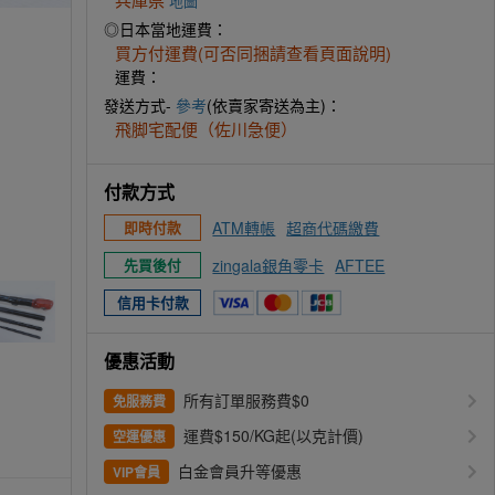
地圖
◎日本當地運費：
買方付運費(可否同捆請查看頁面說明)
運費：
發送方式-
參考
(依賣家寄送為主)：
飛脚宅配便（佐川急便）
付款方式
ATM轉帳
超商代碼繳費
即時付款
zingala銀角零卡
AFTEE
先買後付
信用卡付款
優惠活動
所有訂單服務費$0
免服務費
運費$150/KG起(以克計價)
空運優惠
白金會員升等優惠
VIP會員