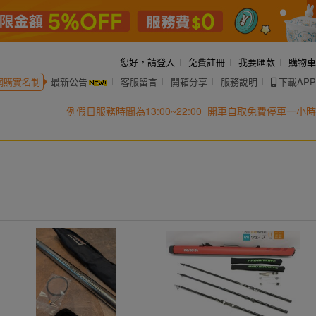
您好，
請登入
免費註冊
我要匯款
購物車
網購實名制
最新公告
客服留言
開箱分享
服務說明
下載APP
例假日服務時間為13:00~22:00
開車自取免費停車一小時