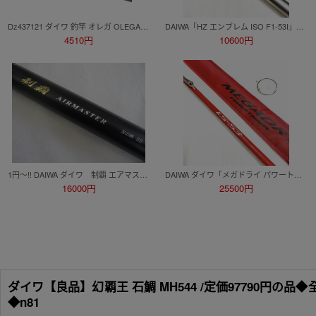
Dz437121 ダイワ 釣竿 オレガ OLEGA 真鯛 2.5-53V 06526826 Daiwa 中古
DAIWA「HZ エンブレム ISO F1-53I」「HZ エンブレム ISO T1-53I」2本セット インターライン 磯竿 磯釣り【TS-01】
4510円
10600円
1円～!! DAIWA ダイワ 制覇 エアマスター 玉の柄 55 仕舞128cm 標準自重410g
DAIWA ダイワ「メガドライ パワートルク 1.5-53」★未使用美品★ インターライン 磯竿【TS-04】
16000円
25500円
ダイワ【良品】幻覇王 石鯛 MH544 /定価97790円の品◆全長5
◆n81