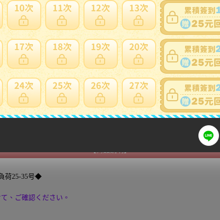
日本會主動加一個紙箱包裝，會增加國際運費。
標前注意
細問題說明請使用商品問與答
【商品説明】
負荷25-35号◆
せて、ご確認ください。