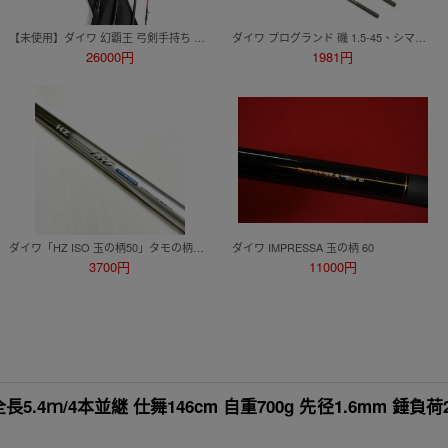
【未使用】ダイワ 幻覇王 弓剣手持ち 494 DAIWA 釣竿 石鯛 底物 0807-05
ダイワ プログランド 磯 1.5-45、シマノ リバティクラブ アオリ 2-51 他 宇崎日新 等 磯竿 各種 計5本セット
26000円
1981円
ダイワ「HZ ISO 玉の柄50」タモの柄 ランディングシャフト 磯釣り 海釣り【TT-02】
ダイワ IMPRESSA 玉の柄 60
3700円
11000円
.4ｍ/4本並継 仕舞146cm 自重700g 先径1.6mm 錘負荷2