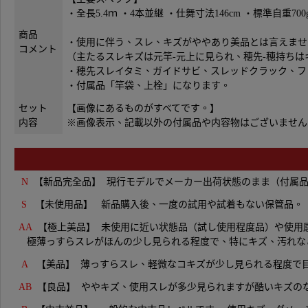
・全長5.4ｍ ・4本並継 ・仕舞寸法146cm ・標準自重700g 
商品
・使用に伴う、スレ、キズがややあり美品とは言えませ
コメント
（主たるスレキズは元竿-元上に見られ、穂先-穂持ちは
・穂先スレイタミ、ガイドサビ、スレッドクラック、フ
・付属品「竿袋、上栓」になります。
セット
【画像にあるものがすべてです。】
内容
※画像表示、記載以外の付属品や内容物はございません
N
【新品完全品】 現行モデルでメーカー出荷状態のまま（付属品完
S
【未使用品】 新品購入後、一度の試用や試着もない保管品。
AA
【極上美品】 未使用に近い状態品（
試し使用程度品）や使用
極薄っすらスレがほんの少し見られる程度で、特にキズ、汚れな
A
【美品】 薄っすらスレ、軽微なコキズが少し見られる程度で
AB
【良品】 ややキズ、使用スレが多少見られますが酷いキズの