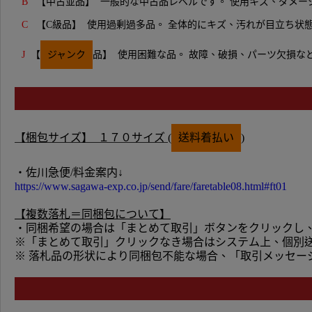
B
【中古並品】 一般的な中古品レベルです。 使用キズ、ダメ
C
【C級品】
使用過剰過多品。 全体的にキズ、汚れが目立ち
状
J
【
ジャンク
品】 使用困難な品。 故障、破損、パーツ欠損な
【梱
包サイズ】 １７
０
サイズ (
送料着払い
)
・佐川急便/料金案内↓
https://www.sagawa-exp.co.jp/send/fare/faretable08.html#ft01
【複数落札＝同梱包について】
・同梱希望の場合は「まとめて取引」ボタンをクリックし
※「まとめて取引」クリックなき場合は
システム上、個別
※ 落札品の形状により同梱包不能な場合、「取引メッセー