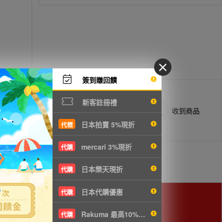
簽到賺回饋
新客註冊禮
商品抵台通知出貨
收到商品
日本拍賣 5%現折
代標
mercari 3%現折
代購
日本樂天現折
代購
日本代購優惠
代購
Rakuma 最高10%現折
用。
代購