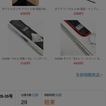
ダイワ ルネッサ ドライ 4-52 遠投 RNESSA DRY
ダイワ リーガル 3-45 遠投、インプレッサ 磯 1.2-53、HX 大島 1.5-50S-V、ライトロッドケーススリム 計4点セット
6250円
3389円
DAIWA「HX IL 飛竜 1-53」インターライン 磯竿【TS-02】
DAIWA ダイワ「SZ IL トーナメント ISO 1.5-53」インターライン 磯竿【TS-03】
3100円
4000円
全部相關商品
記錄
詳細
出價次數
剩餘時間
5-35号
29
結束