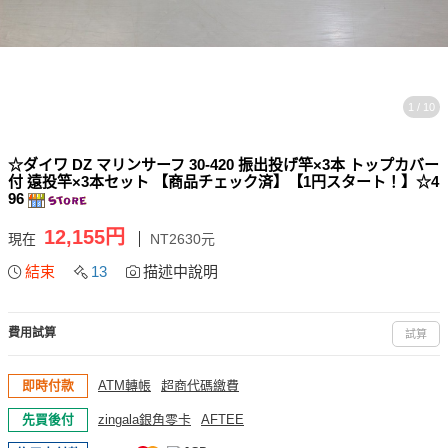
1 / 10
☆ダイワ DZ マリンサーフ 30-420 振出投げ竿×3本 トップカバー
付 遠投竿×3本セット 【商品チェック済】【1円スタート！】☆4
96
12,155円
現在
NT2630元
結束
13
描述中說明
費用試算
試算
即時付款
ATM轉帳
超商代碼繳費
先買後付
zingala銀角零卡
AFTEE