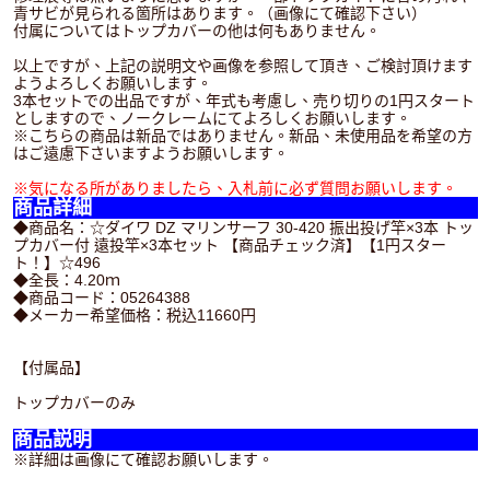
青サビが見られる箇所はあります。（画像にて確認下さい）
付属についてはトップカバーの他は何もありません。
以上ですが、上記の説明文や画像を参照して頂き、ご検討頂けます
ようよろしくお願いします。
3本セットでの出品ですが、年式も考慮し、売り切りの1円スタート
としますので、ノークレームにてよろしくお願いします。
※こちらの商品は新品ではありません。新品、未使用品を希望の方
はご遠慮下さいますようお願いします。
※気になる所がありましたら、入札前に必ず質問お願いします。
商品詳細
◆商品名：☆ダイワ DZ マリンサーフ 30-420 振出投げ竿×3本 トッ
プカバー付 遠投竿×3本セット 【商品チェック済】【1円スター
ト！】☆496
◆全長：4.20ｍ
◆商品コード：05264388
◆メーカー希望価格：税込11660円
【付属品】
トップカバーのみ
商品説明
※詳細は画像にて確認お願いします。