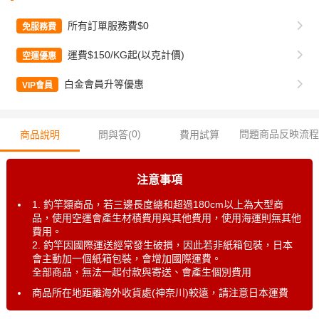
所有訂單服務費$0
免服務費
運費$150/KG起(以克計價)
空運優惠
白金會員升等優惠
VIP會員
0
)
問題商品反映流程
商品說明
問與答(
費用試算
注意事項
1. 釣竿類商品，若三邊長度總和超過180cm以上為大型商
品，使用空運會產生材積費用與其他費用，使用海運則無其他
費用。
2. 釣竿因國際運送經常發生破損，因此若非紙箱包裝，日本
會主動加一個紙箱包裝，會增加國際運費。
全部商品，無法一起付款與寄送、會產生個別費用
商品所在地距離海外收貨處(神奈川)較遠，請注意日本運費