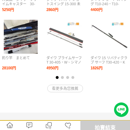
イムキャスター 30-
トスイング 15-300 未
グ T10-240・T10-
405 並継♪♪
使用品
270・T15-270・T20-
5250円
2860円
4400円
270 計5点セット
釣り竿 まとめて
ダイワ プライムサーフ
ダイワ 15 リバティクラ
T 30-405・W、シマノ
ブ サーフ T30-420・K
ホリデースピン 425EX-
美品
28100円
4950円
1826円
T 投げ竿 2点セット
看更多為您推薦
拍賣結束