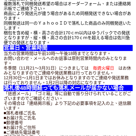
複数落札で同梱発送希望の場合はオーダーフォーム、または連絡掲
示板でご連絡下さい。
商品により発送元が違う場合があるため同梱発送できない場合があ
ります。
同梱発送は同一のＹａｈｏｏＩＤで落札した商品のみ同梱発送いた
します。
梱包を含め縦・横・高さの合計170ｃｍ以内はゆうパックでの発送
となりますが、縦・横・高さの合計170ｃｍを超える場合は佐川急
便での発送となります。
営業日、営業時間
当方の営業時間は午前10時～午後18時までとなります。
お問い合わせ、メールへのお返事は原則営業時間内のみとなりま
す。
冬季間（11月21～3月31日）につきましては
毎週火曜日
はお休
みとなりますのでご連絡や発送業務は行っておりません。
12月30日～1月1日まではお休みとなりますのでご連絡や発送業務
は行っておりません。1月2日以降の対応になります。
落札後48時間経っても落札メールが届かない場合
「迷惑メール」「ゴミ箱」等に自動で振り分けられていることがご
ざいますのでご確認ください。
その場合は「連絡掲示板」より下記の必要事項を記入の上、送信願
います。
■落札者様ご氏名
■お届け先ご氏名
■郵便番号
■お届け先ご住所
■ご連絡先電話番号