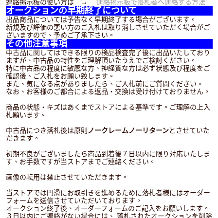
連絡掲示板の使い方は →
連絡掲示板で落札者へ連絡する方法
オークションの早期終了について
出品商品については予告なく早期終了する場合がございます。
新規及び評価の悪い方のご入札は取り消しさせていただく場合がご
ざいますので、予めご了承下さい。
その他注意事項
中古品に関してはできる限りの検品検査完了後に出品いたしており
ますが、中古品の特性をご理解頂いたうえでご検討ください。
特に中古品の程度に敏感な方、神経質な方は必ず状態及び程度をご
確認後、ご入札をお願い致します。
また、気になる点がありましたら、ご入札前にご質問ください。
なお、お客様のご都合による返品・交換は受け付けておりません。
商品の状態・キズはあくまでストアによる基準です。ご理解の上入
札願います。
中古品につき落札後は原則
ノークレームノーリターン
とさせていた
だきます。
初期不良がございましたら商品到着後７日以内に限り対応いたしま
す、お手数ですが当ストアまでご連絡ください。
画像の転用は禁止させていただきます。
当ストアでは円滑にお取引きを進めるために落札者様にはオーダー
フォームを送信させていただいております。
オークション終了後、オーダーフォームのご記入をお願いします。
３日以内にご連絡がない場合には、 落札されたオークションを削除