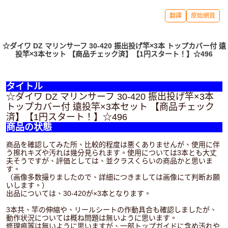
翻譯
原始網頁
☆ダイワ DZ マリンサーフ 30-420 振出投げ竿×3本 トップカバー付 遠
投竿×3本セット 【商品チェック済】【1円スタート！】☆496
タイトル
☆ダイワ DZ マリンサーフ 30-420 振出投げ竿×3本
トップカバー付 遠投竿×3本セット 【商品チェック
済】【1円スタート！】☆496
商品の状態
商品を確認してみた所、比較的程度は悪くありませんが、使用に伴
う擦れキズや汚れは幾分見られます。使用については3本とも大丈
夫そうですが、評価としては、並クラスくらいの商品かと思いま
す。
（画像多数撮りましたので、詳細につきましては画像にて判断お願
いします。）
出品については、30-420が×3本となります。
3本共、竿の伸縮や、リールシートの作動具合も確認しましたが、
動作状況については概ね問題は無いように思います。
修理痕等は無いように思いますが、一部トップガイドに含め汚れや