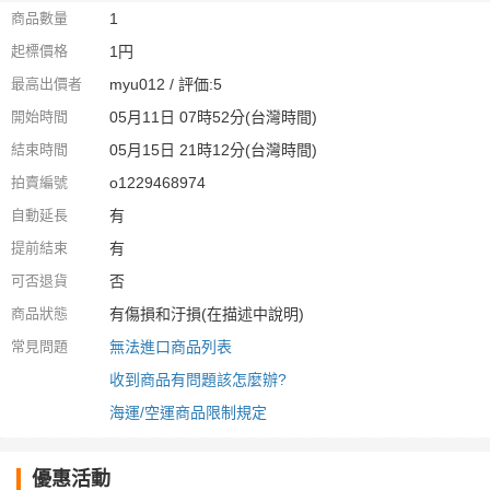
商品數量
1
起標價格
1円
最高出價者
myu012 / 評価:5
開始時間
05月11日 07時52分(台灣時間)
結束時間
05月15日 21時12分(台灣時間)
拍賣編號
o1229468974
自動延長
有
提前結束
有
可否退貨
否
商品狀態
有傷損和汙損(在描述中說明)
常見問題
無法進口商品列表
收到商品有問題該怎麼辦?
海運/空運商品限制規定
優惠活動