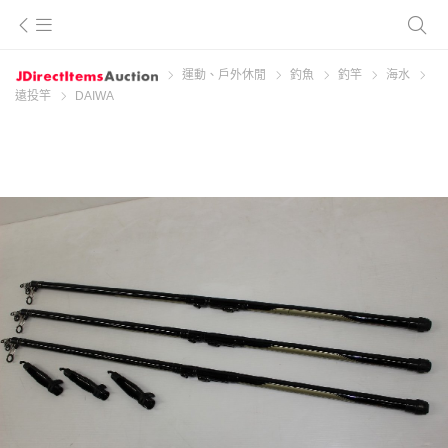
運動、戶外休閒
釣魚
釣竿
海水
遠投竿
DAIWA