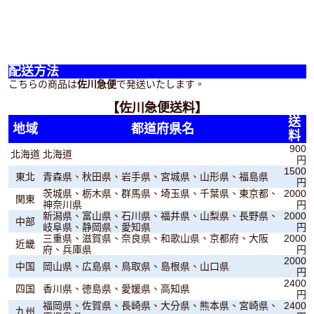
配送方法
こちらの商品は
佐川急便
で発送いたします。
【佐川急便送料】
送
地域
都道府県名
料
900
北海道
北海道
円
1500
東北
青森県、秋田県、岩手県、宮城県、山形県、福島県
円
茨城県、栃木県、群馬県、埼玉県、千葉県、東京都、
2000
関東
神奈川県
円
新潟県、富山県、石川県、福井県、山梨県、長野県、
2000
中部
岐阜県、静岡県、愛知県
円
三重県、滋賀県、奈良県、和歌山県、京都府、大阪
2000
近畿
府、兵庫県
円
2000
中国
岡山県、広島県、鳥取県、島根県、山口県
円
2400
四国
香川県、徳島県、愛媛県、高知県
円
福岡県、佐賀県、長崎県、大分県、熊本県、宮崎県、
2400
九州