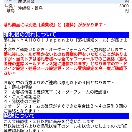
鹿児島県
円
沖縄・
3000
沖縄県、離島
離島
円
落札商品には別途【消費税】と【送料】がかかります。
落札後の流れについて
落札後、
ＹＡＨＯＯ！Ｊａｐａｎより【落札通知メール】が届きま
す。
内容をご確認いただき、オーダーフォームへご入力お願いします。
落札後にメールが届かないとのお客様の声をいただくことがありま
すが、当ストアは落札者様へは全てヤフーメールでのご連絡（落札
者様の登録メールアドレス宛に送信されます）となりますので、ド
メイン設定、迷惑メール設定等、メール受信設定を今一度ご確認下
さい。
お取引中の当方よりのご連絡は原則以下の４回となります。
１．落札後連絡
２．お客様情報の確認完了（オーダーフォームの確認後）
３．ご入金確認連絡
４．発送後のご連絡
※オーダーフォームの確認がすぐできた場合は２～４の原則３回の
ご連絡となります。
発送について
ご入金確認後、２日以内に商品を発送いたします。
発送後は当方より商品発送完了のメールを送信いたしますので詳細
等確認お願いします。