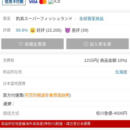
信用卡付款
賣家
釣具スーパーフィッシュランド
全部賣家商品
評價
99.8%
好評 (22,205)
差評 (39)
收藏此賣家
加入黑名單
消費稅
1215円( 商品金額 10%)
商品所在地
北海道
日本當地運費
買方付運費(
可否同捆請查看頁面說明
)
運費：
發送方式
佐川急便-4500円
商品所在地距離海外收貨處(神奈川)較遠，請注意日本運費