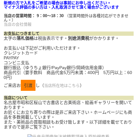
新規の方で入札をご希望の場合は事前にお申し出ください。
マイナス評価の多い方は、入札取消させて頂く場合がございます
当店の営業時間： 9：00～18：30
（営業時間外は各種対応ができませ
ん。）
当店の会社情報
お支払につきまして
太字の
落札価格
は税抜表示です。
別途消費税
がかかります。
お支払いは下記がご利用いただけます。
クレジットカード
PAYPAY
コンビニ支払
銀行振込（ゆうちょ銀行/PayPay銀行/岡崎信用金庫）
商品代引（要手数料 商品代金5万円未満：400円 5万円以上：60
0円）
ご来店お
引渡
し（
）
当店所在地はこちら
当店について
名古屋市昭和区桜山で古書店と古美術店、絵画ギャラリーを開いて
おります。
お近くにお立ち寄りの際は是非ご来店下さい。ホームページにも商
品を多数掲載しています。
また、美術品の買取相談もお受け致します。以下詳細を載せており
ますので是非ご覧下さい。