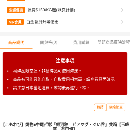
運費$150/KG起(以克計價)
空運優惠
白金會員升等優惠
VIP會員
0
)
問題商品反映流程
商品說明
問與答(
費用試算
注意事項
易碎品限空運，非易碎品可使用海運。
商品有可能只能自取，自取費用相當高，請查看頁面確認
請注意日本當地運費，確認後再進行下標。
翻譯
原始網頁
【こもれび】焼物■中尾哲彰『銀河釉 ビアマグ・ぐい呑』共箱【玉峰
窯 有田焼】