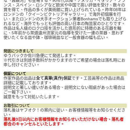
な「茜銀河」も登場する。90年代以降、アメリカ、イタリア、フラ
ンス、スペイン、ロシアなど欧米や中国で高い評価を受け、数々の
賞を得て、作品の多くが美術館に買い上げられている。昨年08年は
ロンドンの「クイーンビクトリアギャラリー」で海外初個展を行
い、またロンドンの大手オークション業者Bonhamsでも取り上げら
れるなど、海外でもっとも評価の高い日本の陶芸家のひとりです。
作品は名人級のロクロ技を活かした造形的に特徴のある花器を軸
に、5年前から茶道遠州流家元の指導を受けた一連の茶器、思わず
使いたくなる皿や鉢・珈琲碗皿など一般食器の幅も広い。
発送につきまして
ゆうパックか佐川急便にて発送します。
※代引きは別途手数料がかかりますのでご希望の場合は落札時にお
申し付けください。
保証について
作家作品の出品は
全て真筆(真作)保証
です。工芸画等の作品は商品
詳細に記載しております。
説明文と著しい違いがある場合、説明文にない瑕疵があった場合は
ご一報下さい。
誠意をもって対処いたします。
お取引について
落札後はヤフオク！の案内に従い、お客様情報等をお知らせくださ
い。
落札後3日以内にお客様情報をお知らせいただけない場合、落札者
都合のキャンセルといたします。