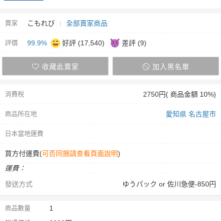
賣家
こもれび
全部賣家商品
評價
99.9%
好評 (17,540)
差評 (9)
收藏此賣家
加入黑名單
消費稅
2750円( 商品金額 10%)
商品所在地
愛知県 名古屋市
日本當地運費
買方付運費(
可否同捆請查看頁面說明
)
運費：
發送方式
ゆうパック or 佐川急便-850円
商品數量
1