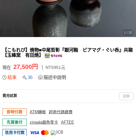
1 / 10
【こもれび】焼物■中尾哲彰『銀河釉 ビアマグ・ぐい呑』共箱
【玉峰窯 有田焼】
27,500円
現在
NT5951元
結束
36
描述中說明
費用試算
試算
即時付款
ATM轉帳
超商代碼繳費
先買後付
zingala銀角零卡
AFTEE
信用卡付款