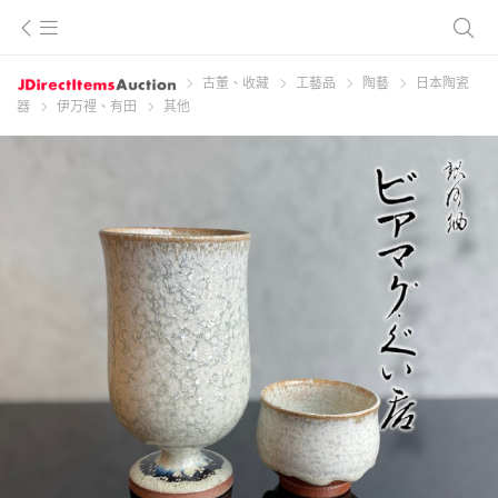
古董、收藏
工藝品
陶藝
日本陶瓷
器
伊万裡、有田
其他