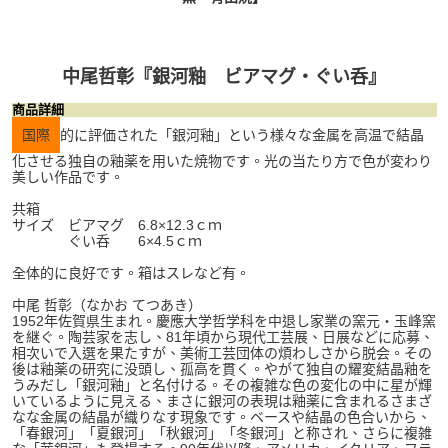
中尾哲彰『銀河釉 ビアマグ・ぐい呑』
商品詳細
国際
的に評価された「銀河釉」という様々な金属を高温で結晶
化させる独自の釉薬を用いた焼物です。光の当たり方で色が変わり
美しい作品です。
共箱
サイズ ビアマグ 6.8×12.3ｃｍ
ぐい呑 6×4.5ｃｍ
全体的に良好です。箱はスレなど有。
中尾 哲彰（なかお てつあき）
1952年佐賀県生まれ。慶應大学哲学科を中退し家業の窯元・玉峰窯
を継ぐ。陶芸家を志し、81年頃から現代工芸展、日展などに応募、
相次いで入選を果たすが、美術工芸団体の煩わしさから脱会。その
後は釉薬の研究に没頭し、孤高を貫く。やがて独自の耀変結晶釉を
うみだし「銀河釉」と名付ける。その複雑な色の変化の中に星が輝
いているように見える、まさに銀河の表現は釉薬に含まれるさまざ
なな金属の結晶が織りなす現象です。ベースや結晶の色合いから、
「春銀河」「夏銀河」「秋銀河」「冬銀河」と称され、さらに複雑