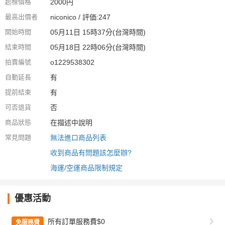
起標價格
2000円
最高出價者
niconico / 評価:247
開始時間
05月11日 15時37分(台灣時間)
結束時間
05月18日 22時06分(台灣時間)
拍賣編號
o1229538302
自動延長
有
提前結束
有
可否退貨
否
商品狀態
在描述中說明
常見問題
無法進口商品列表
收到商品有問題該怎麼辦?
海運/空運商品限制規定
優惠活動
所有訂單服務費$0
免服務費