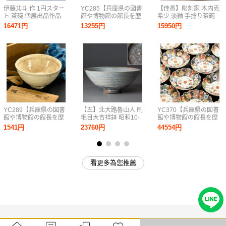
伊藤北斗 作 1円スター
YC285【兵庫県の図書
【佳香】彫刻家 木内克
ト 茶碗 個展出品作品
館や博物館の館長を歴
希少 淡釉 手捻り茶碗
高さ8.5cm 直径13cm
任された歴史研究家遺
共箱 茶道具 本物保証
16471円
13255円
15950円
銘あり 真作保証 共箱
族委託品】江戸時代初
共布 栞無し 師は藤本能
期 絵唐津古唐津御皿
道(人間国宝)
いろいろ 優品
YC289【兵庫県の図書
【五】北大路魯山人 刷
YC370【兵庫県の図書
館や博物館の館長を歴
毛目大吉祥鉢 昭和10-
館や博物館の館長を歴
任された歴史研究家遺
20年頃 共箱無
任された歴史研究家遺
1541円
23760円
44554円
族委託品】茶道具 江
族委託品】江戸時代
戸時代 瀬戸志野手
古伊万里 錦手菊型
（白手）白釉茶碗 優
小皿 たくさん
品
看更多為您推薦