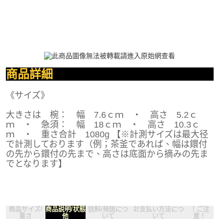
商品詳細
《サイズ》
大きさは 椀： 幅 7.6ｃｍ ・ 高さ 5.2ｃ
ｍ ・ 急須： 幅 18ｃｍ ・ 高さ 10.3ｃ
ｍ ・ 重さ合計 1080g 【※計測サイズは最大径
で計測しております（例；茶釜であれば、幅は鐶付
の先から鐶付の先まで、高さは底面から摘みの先ま
でとなります】
商品サイズ/
商品説明/状態
送料/発送につ
お支払い方法につ
！ご注
重さ
他
いて
いて
意！