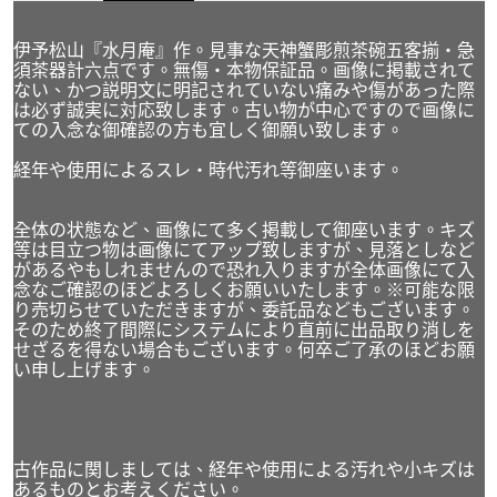
伊予松山『水月庵』作。見事な天神蟹彫煎茶碗五客揃・急
須茶器計六点です。無傷・本物保証品。画像に掲載されて
ない、かつ説明文に明記されていない痛みや傷があった際
は必ず誠実に対応致します。古い物が中心ですので画像に
ての入念な御確認の方も宜しく御願い致します。
経年や使用によるスレ・時代汚れ等御座います。
全体の状態など、画像にて多く掲載して御座います。キズ
等は目立つ物は画像にてアップ致しますが、見落としなど
があるやもしれませんので恐れ入りますが全体画像にて入
念なご確認のほどよろしくお願いいたします。※可能な限
り売切らせていただきますが、委託品などもございます。
そのため終了間際にシステムにより直前に出品取り消しを
せざるを得ない場合もございます。何卒ご了承のほどお願
い申し上げます。
古作品に関しましては、経年や使用による汚れや小キズは
あるものとお考えください。