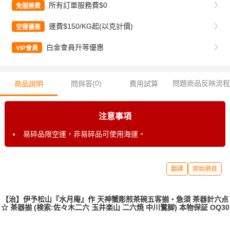
所有訂單服務費$0
免服務費
運費$150/KG起(以克計價)
空運優惠
白金會員升等優惠
VIP會員
0
)
問題商品反映流程
商品說明
問與答(
費用試算
注意事項
易碎品限空運，非易碎品可使用海運。
翻譯
原始網頁
【治】伊予松山『水月庵』作 天神蟹彫煎茶碗五客揃・急須 茶器計六点
☆ 茶器揃 (検索:佐々木二六 玉井楽山 二六焼 中川鷺脚) 本物保証 OQ30