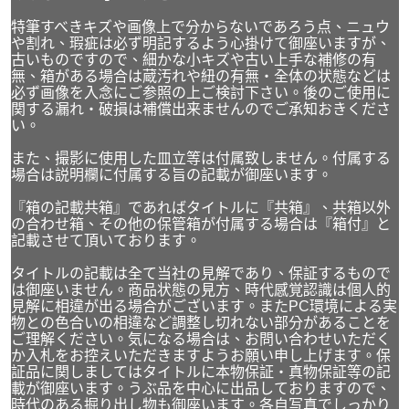
特筆すべきキズや画像上で分からないであろう点、ニュウ
や割れ、瑕疵は必ず明記するよう心掛けて御座いますが、
古いものですので、細かな小キズや古い上手な補修の有
無、箱がある場合は蔵汚れや紐の有無・全体の状態などは
必ず画像を入念にご参照の上ご検討下さい。後のご使用に
関する漏れ・破損は補償出来ませんのでご承知おきくださ
い。
また、撮影に使用した皿立等は付属致しません。付属する
場合は説明欄に付属する旨の記載が御座います。
『箱の記載共箱』であればタイトルに『共箱』、共箱以外
の合わせ箱、その他の保管箱が付属する場合は『箱付』と
記載させて頂いております。
タイトルの記載は全て当社の見解であり、保証するもので
は御座いません。商品状態の見方、時代感覚認識は個人的
見解に相違が出る場合がございます。またPC環境による実
物との色合いの相違など調整し切れない部分があることを
ご理解ください。気になる場合は、お問い合わせいただく
か入札をお控えいただきますようお願い申し上げます。保
証品に関しましてはタイトルに本物保証・真物保証等の記
載が御座います。うぶ品を中心に出品しておりますので、
時代のある掘り出し物も御座います。各自写真でしっかり