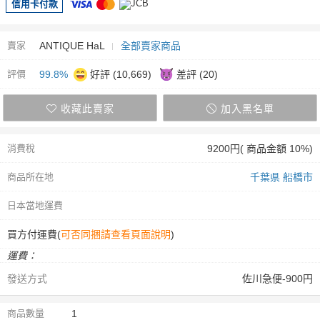
信用卡付款
賣家
ANTIQUE HaL
全部賣家商品
評價
99.8%
好評 (10,669)
差評 (20)
收藏此賣家
加入黑名單
消費稅
9200円( 商品金額 10%)
商品所在地
千葉県 船橋市
日本當地運費
買方付運費(
可否同捆請查看頁面說明
)
運費：
發送方式
佐川急便-900円
商品數量
1