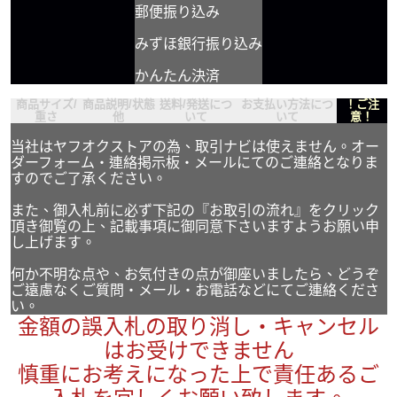
郵便振り込み
みずほ銀行振り込み
かんたん決済
商品サイズ/
商品説明/状態
送料/発送につ
お支払い方法につ
！ご注
重さ
他
いて
いて
意！
当社はヤフオクストアの為、取引ナビは使えません。オー
ダーフォーム・連絡掲示板・メールにてのご連絡となりま
すのでご了承ください。
また、御入札前に必ず下記の『お取引の流れ』をクリック
頂き御覧の上、記載事項に御同意下さいますようお願い申
し上げます。
何か不明な点や、お気付きの点が御座いましたら、どうぞ
ご遠慮なくご質問・メール・お電話などにてご連絡くださ
い。
金額の誤入札の取り消し・キャンセル
はお受けできません
慎重にお考えになった上で責任あるご