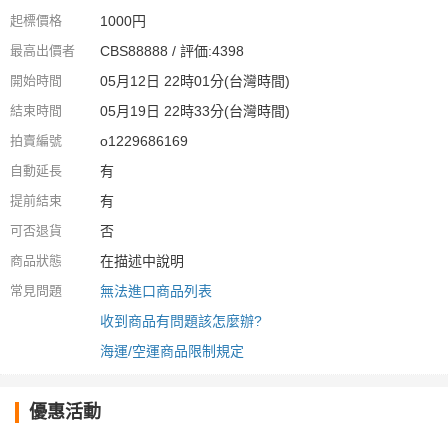
起標價格
1000円
最高出價者
CBS88888 / 評価:4398
開始時間
05月12日 22時01分(台灣時間)
結束時間
05月19日 22時33分(台灣時間)
拍賣編號
o1229686169
自動延長
有
提前結束
有
可否退貨
否
商品狀態
在描述中說明
常見問題
無法進口商品列表
收到商品有問題該怎麼辦?
海運/空運商品限制規定
優惠活動