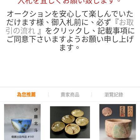
入札を宜しくお願い致します。
オークションを安心して楽しんでいた
だけます様、御入札前に、必ず『
お取
引の流れ
』をクリックし、記載事項に
ご同意下さいますようお願い申し上げ
ます。
為您推薦
賣家商品
瀏覽記錄