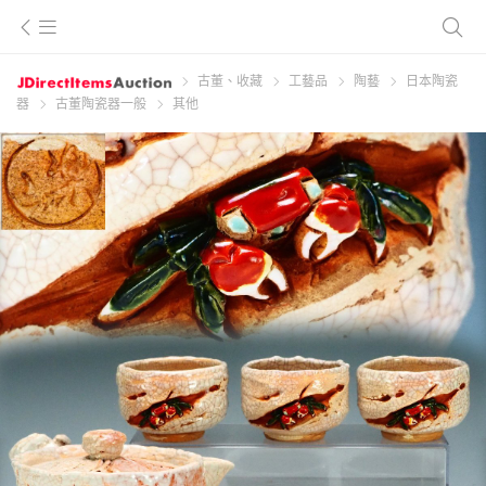
古董、收藏
工藝品
陶藝
日本陶瓷
器
古董陶瓷器一般
其他