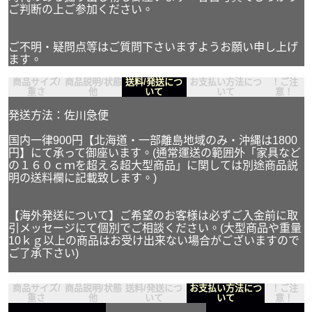
ご判断の上ご参加ください。
ご不明・疑問点等はご質問下さいますようお願い申し上げ
ます。
商品サイズ/
商品説明/状態
送料/発送につ
お支払い方法につ
！ご注
重さ
他
いて
いて
意！
発送方法：佐川急便
国内一律900円【北海道・一部離島地域のみ・沖縄は1800
円】にて承って御座います。(通常運送の範囲外「家具など
の１６０ｃｍを超える超大型商品」に関しては別途商品説
明の送料欄に記載致します。)
【海外発送について】ご希望のお客様は必ずご入金前に取
引メッセージにて個別でご相談ください。(大型商品や重量
10ｋｇ以上の商品はお受け出来ない場合がございますので
ご了承下さい)
商品サイズ/
商品説明/状態
送料/発送につ
お支払い方法につ
！ご注
重さ
他
いて
いて
意！