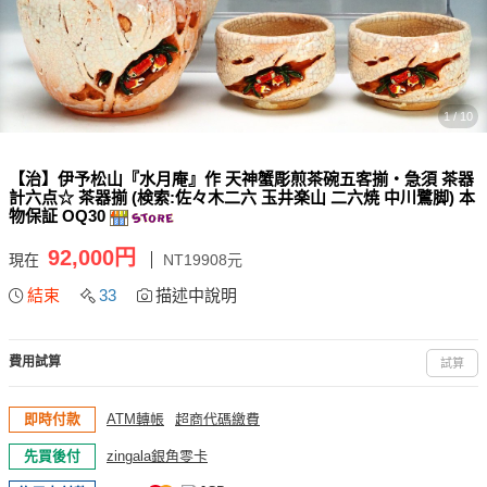
1 / 10
【治】伊予松山『水月庵』作 天神蟹彫煎茶碗五客揃・急須 茶器
計六点☆ 茶器揃 (検索:佐々木二六 玉井楽山 二六焼 中川鷺脚) 本
物保証 OQ30
92,000円
現在
NT19908元
結束
33
描述中說明
費用試算
試算
即時付款
ATM轉帳
超商代碼繳費
先買後付
zingala銀角零卡