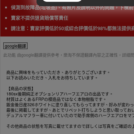
偵測到故障品(垃圾品)、有照片及說明以外的問題，下標前
賣家不提供退貨賠償等責任
請注意：賣家評價低於50或綜合評價低於98%都無法提
google翻譯
此功能 由google翻譯提供參考，樂淘不保證翻譯內容之正確性，詳
商品に興味をもっていただき、ありがとうございます。
以下お読みいただき、入札をお待ちしています。
【商品の状態】
180sx後期純正オプションリアハーフエアロの出品です。
材質はよくあるFRPの模造品ではなく本物樹脂です。
鈑金後日産326ホワイトに塗り直してもらってますが、好みが変わ
最後に掲載してますが、あとでリベット打ちしようと思い取ってお
デュアルマフラー車に付いていたので助手席側のハーフエアロをマ
その他商品の状態を写真に載せてますので詳しくは写真をご確認の