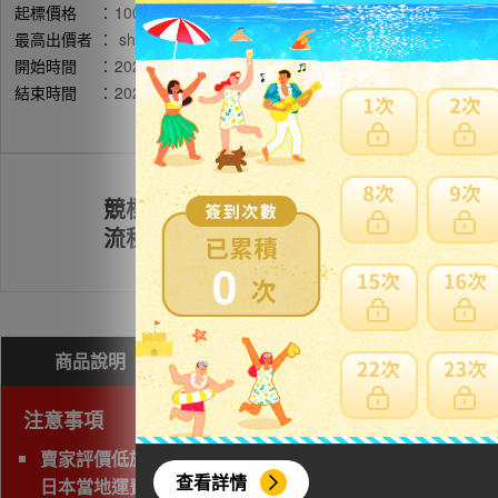
起標價格
：
10000円
最高出價者
：
shi******** / 評價:38
開始時間
：
2026年05月19日 21時26分(台灣時間)
結束時間
：
2026年05月22日 20時51分(台灣時間)
競標
註冊會員
流程
0
商品說明
問與答(
0
)
費用試算
注意事項
賣家評價低於10之商品，目前無法購買。
查看詳情
日本當地運費5000円以上，若接受高額日本當地運費，留