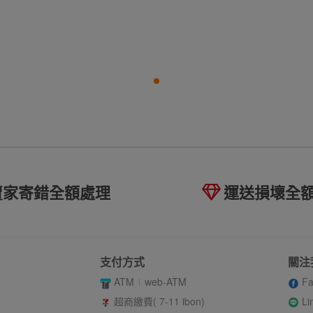
賣家寄錯全額處理
運送損壞全
支付方式
關注
ATM
web-ATM
Fa
Li
超商繳費( 7-11 ibon)