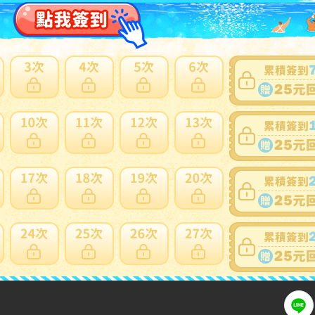
商品新舊
：
在描述中說明(
說明
)
自動延長
：
有
認証限制
：
否
提前結束
：
有
可否退貨
：
否
出價競標
得標填寫委託單
問題商品反映流程
言告知商品ID為您加入競標。