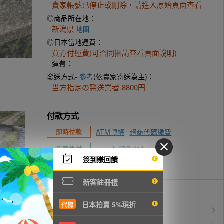
賣家帳號已停止或刪除，請進入原始頁面查看
◎商品所在地：
新潟県
地圖
◎日本當地運費：
買方付運費(可否同捆請查看頁面說明)
運費：
發送方式-
參考
(依賣家寄送為主)：
当方指定の発送業者-8800円
付款方式
ATM轉帳
超商代碼繳費
即時付款
zingala銀角零卡
先買後付
簽到賺回饋
信用卡付款
新客註冊禮
優惠活動
日本拍賣 5%現折
代標
所有訂單服務費$0
免服務費