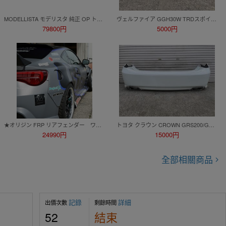
MODELLISTA モデリスタ 純正 OP トランクスポイラー ZN ZN6 86 D2644-51220-E0 K3X トランク リヤ リア スポイラー ウイング ハチロク
ヴェルファイア GGH30W TRDスポイラー リアバンパー ＆ TRDリアスポイラー エアロマフラー無しタイプ カラー202 スポイラーは美品です
79800円
5000円
★オリジン FRP リアフェンダー ワイド 左右セット(片側+55mm)★TOYOTA 86 ZN6 RC/G/GT H24/4～（D-281-RF）
トヨタ クラウン CROWN GRS200/GRS201/GRS202/GRS204/GWS204 200系 リア バンパー カラー 062 。。14320
24990円
15000円
全部相關商品
記錄
詳細
出價次數
剩餘時間
52
結束