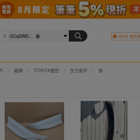
03/04
海外
件
廠牌
TOYOTA豐田
空力套件
後