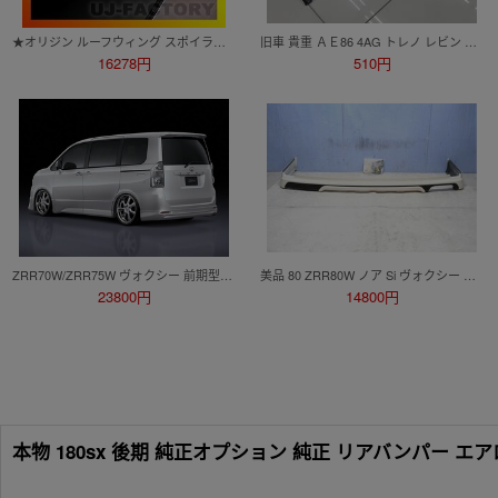
★オリジン ルーフウィング スポイラー★チェイサー JZX100 Ver2 （D-118-01）
旧車 貴重 ＡＥ86 4AG トレノ レビン イニシャルD 頭文字D ハチロク 2ドア 純正 リアウイング リアスポ リアスポイラー エアロ 羽
16278円
510円
ZRR70W/ZRR75W ヴォクシー 前期型 アンダースポイラータイプ リアハーフスポイラー エアロパーツ
美品 80 ZRR80W ノア Si ヴォクシー ZS 前期 モデリスタ リアスカート 付属品あり 070 ホワイトパール D2641-43110 リアスポイラー
23800円
14800円
本物 180sx 後期 純正オプション 純正 リアバンパー