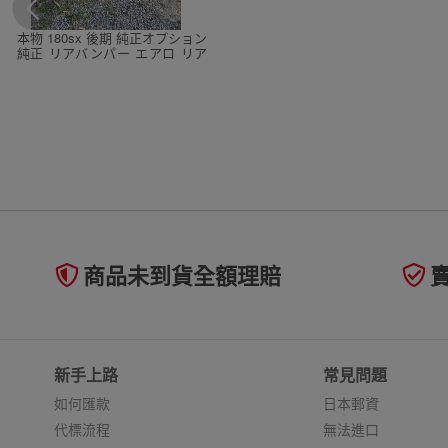
本物 180sx 後期 純正オプション
純正 リアバンパー エアロ リア
ハーフスポイラー リアアンダ
ースポイラー
商品未到貨全額理賠
新手上路
常見問題
如何匯款
日本郵資
代標流程
無法進口