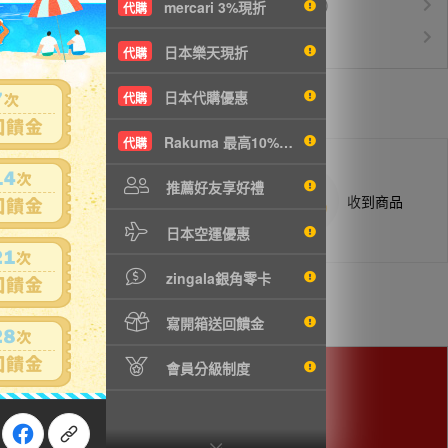
運費$150/KG起(以克計價)
空運優惠
mercari 3%現折
代購
白金會員升等優惠
VIP會員
日本樂天現折
代購
日本代購優惠
代購
Rakuma 最高10%現折
代購
推薦好友享好禮
商品抵台通知出貨
收到商品
日本空運優惠
zingala銀角零卡
寫開箱送回饋金
會員分級制度