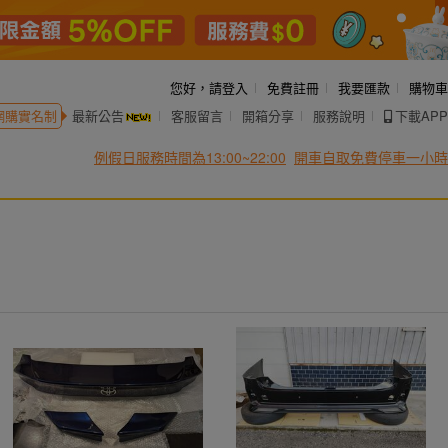
您好，
請登入
免費註冊
我要匯款
購物車
網購實名制
最新公告
客服留言
開箱分享
服務說明
下載APP
例假日服務時間為13:00~22:00
開車自取免費停車一小時