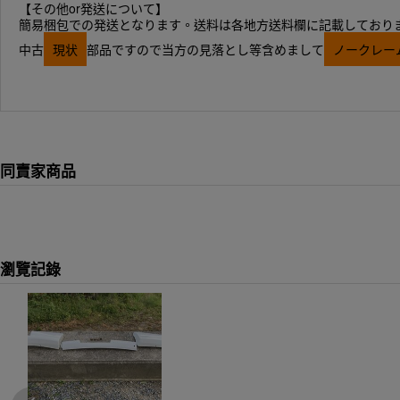
【その他or発送について】
簡易梱包での発送となります。送料は各地方送料欄に記載しており
中古
現状
部品ですので当方の見落とし等含めまして
ノークレー
同賣家商品
瀏覽記錄