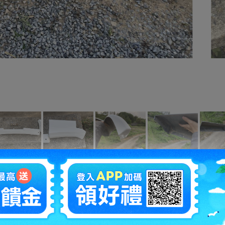
拍賣編號
：
o1230043484