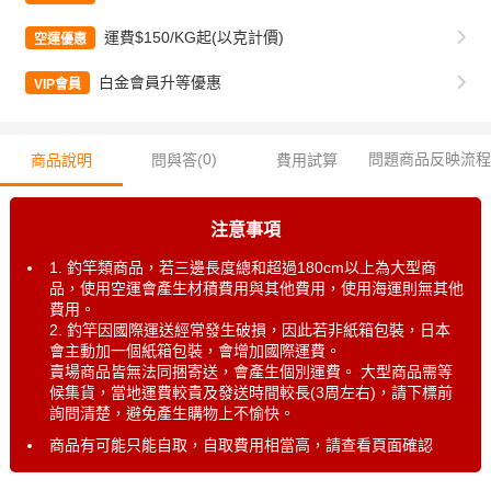
運費$150/KG起(以克計價)
空運優惠
白金會員升等優惠
VIP會員
0
)
問題商品反映流程
商品說明
問與答(
費用試算
注意事項
1. 釣竿類商品，若三邊長度總和超過180cm以上為大型商
品，使用空運會產生材積費用與其他費用，使用海運則無其他
費用。
2. 釣竿因國際運送經常發生破損，因此若非紙箱包裝，日本
會主動加一個紙箱包裝，會增加國際運費。
賣場商品皆無法同捆寄送，會產生個別運費。 大型商品需等
候集貨，當地運費較貴及發送時間較長(3周左右)，請下標前
詢問清楚，避免產生購物上不愉快。
商品有可能只能自取，自取費用相當高，請查看頁面確認