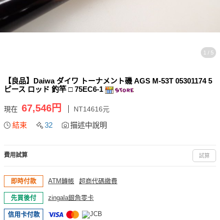
1 / 5
【良品】Daiwa ダイワ トーナメント磯 AGS M-53T 05301174 5
ピース ロッド 釣竿 □ 75EC6-1
67,546円
現在
NT14616元
結束
32
描述中說明
費用試算
試算
即時付款
ATM轉帳
超商代碼繳費
先買後付
zingala銀角零卡
信用卡付款