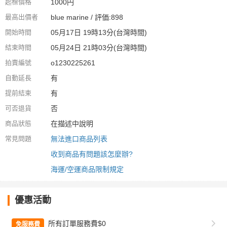
起標價格
1000円
最高出價者
blue marine / 評価:898
開始時間
05月17日 19時13分(台灣時間)
結束時間
05月24日 21時03分(台灣時間)
拍賣編號
o1230225261
自動延長
有
提前結束
有
可否退貨
否
商品狀態
在描述中說明
常見問題
無法進口商品列表
收到商品有問題該怎麼辦?
海運/空運商品限制規定
優惠活動
所有訂單服務費$0
免服務費