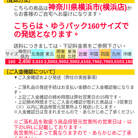
［配送方法］
神奈川県横浜市(横浜店)
こちらの商品は
か
らお客様のご自宅へお届けになります。
こちらは、ゆうパック160サイズで
の発送となります。
送料につきましては、下記料金表をご参照下さい。
神奈川
関東
東海
サイズ
北海道
東北
近畿
中国
四国
九州
沖縄
県内
信越
北陸
2,450
160
3,010
2,500
2,500
2,500
2,610
2,750
2,750
3,010
3,180
［ご入金確認について］
▼ご入金確認および発送（弊社の実施事項）
・ご落札品の発送手続はお支払い金額のご入金確認後になりま
す。
・上記ご入金確認の締め時間は弊社営業日の15時です。
・上記締め時間までにご入金の確認が取れた商品は、3営業日
（※）以内に商品保管元営業所より発送いたします。
※入金確認日は含まれませんので、あらかじめご了承ください
※ご落札品を取扱う商品保管元営業所の営業日は、以
下のURLに記載しております。
各営業所によって異なりますので、あらかじめご了承