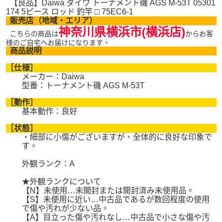
【良品】Daiwa ダイワ トーナメント磯 AGS M-53T 05301
174 5ピース ロッド 釣竿 □ 75EC6-1
販売店（地域・エリア）
神奈川県横浜市(横浜店)
こちらの商品は
からお客
様のご自宅へお届けになります。
商品説明
［仕様］
メーカー：Daiwa
型番：トーナメント磯 AGS M-53T
［動作］
基本動作：良好
［状態］
・細部に小傷がございますが、全体的に良好な印象で
す。
外観ランク：A
★外観ランクについて
【N】未使用…未開封または開封済み未使用品。
【S】未使用に近い…中古品であるが数回程度の使用
で傷や汚れが少ない品。
【A】目立った傷や汚れなし…中古品で小さな傷や汚