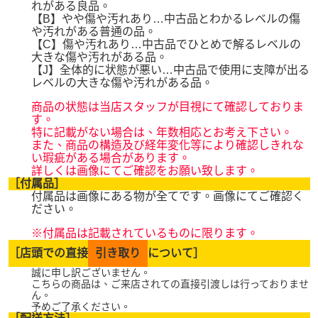
れがある良品。
【B】やや傷や汚れあり…中古品とわかるレベルの傷
や汚れがある普通の品。
【C】傷や汚れあり…中古品でひとめで解るレベルの
大きな傷や汚れがある品。
【J】全体的に状態が悪い…中古品で使用に支障が出る
レベルの大きな傷や汚れがある品。
商品の状態は当店スタッフが目視にて確認しておりま
す。
特に記載がない場合は、年数相応とお考え下さい。
また、商品の構造及び経年変化等により確認しきれな
い瑕疵がある場合があります。
詳しくは画像にてご確認をお願い致します。
［付属品］
付属品は画像にある物が全てです。画像にてご確認く
ださい。
※付属品は記載されているものに限ります。
［店頭での直接
引き取り
について］
誠に申し訳ございません。
こちらの商品は、ご来店されての直接引渡しは行っておりませ
ん。
予めご了承ください。