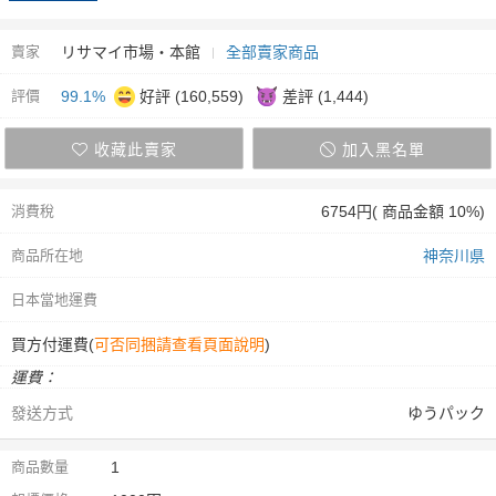
賣家
リサマイ市場・本館
全部賣家商品
評價
99.1%
好評 (160,559)
差評 (1,444)
收藏此賣家
加入黑名單
消費稅
6754円( 商品金額 10%)
商品所在地
神奈川県
日本當地運費
買方付運費(
可否同捆請查看頁面說明
)
運費：
發送方式
ゆうパック
商品數量
1