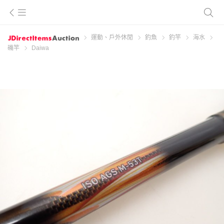
運動、戶外休閒
釣魚
釣竿
海水
磯竿
Daiwa