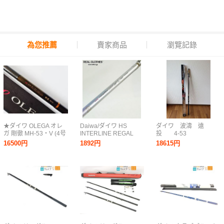
為您推薦
賣家商品
瀏覽記錄
★ダイワ OLEGA オレ
Daiwa/ダイワ HS
ダイワ 波濤 遠
ガ 剛徹 MH-53・V (4号
INTERLINE REGAL
投 4-53
相当)★DAIWA
ISO 1.5-53I インターラ
16500円
1892円
18615円
イン リーガル 磯竿 釣
竿 同梱×/D4X