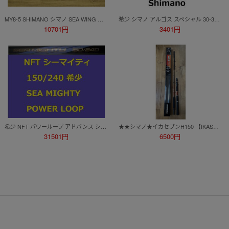
MY8-5 SHIMANO シマノ SEA WING シーウィング 80-330 インナーガイドシステム 船釣り 船竿 フィッシング用品 釣具 釣竿 現状品
希少 シマノ アルゴス スペシャル 30-300 Shimano ARGOS Special 並継
10701円
3401円
希少 NFT パワーループ アドバンス シーマイティ 150/240 POWER LOOP ADVANCE SEA MIGHTY 並継
★★シマノ★イカセブンH150 【IKASEVEN H150】 25246★中古品★★
31501円
6500円