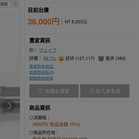
目前出價
38,000円
NT 8,223元
賣家資訊
ID：
ウェイブ
評價：
99.7%
好評 (127,117)
差評 (383)
賣家所有商品
拍賣問與答(
0
)
開啟原始網頁
收藏此賣家
加入黑名單
商品資訊
◎消費稅：
3800円( 商品金額 10%)
◎商品所在地：
東京都 杉並区/712436