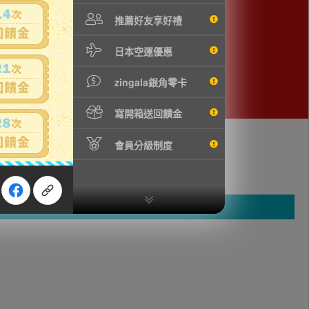
推薦好友享好禮
日本空運優惠
zingala銀角零卡
寫開箱送回饋金
會員分級制度