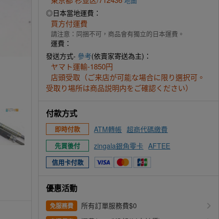
地圖
◎日本當地運費：
買方付運費
請注意：同捆不可，商品會有獨立的日本運費。
運費：
發送方式-
參考
(依賣家寄送為主)：
160S712436 (2).JPG
ヤマト運輸-1850円
店頭受取（ご来店が可能な場合に限り選択可。
受取り場所は商品説明内をご確認ください）
付款方式
ATM轉帳
超商代碼繳費
即時付款
zingala銀角零卡
AFTEE
先買後付
信用卡付款
優惠活動
所有訂單服務費$0
免服務費