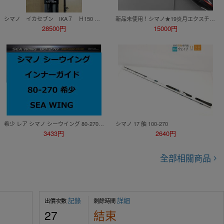
シマノ イカセブン IKA７ Ｈ150 スルメイカ ヤリイカ
新品未使用！シマノ★19炎月エクスチューン フルソリッド B511ML-FS/RIGHT★
28500円
15000円
希少 レア シマノ シーウイング 80-270 インナーガイド 並継 SEA WING INNER GUIDE Shimano
シマノ 17 舳 100-270
3433円
2640円
全部相關商品
記錄
詳細
出價次數
剩餘時間
27
結束