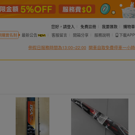
您好，
請登入
免費註冊
我要匯款
購物車
網購實名制
最新公告
客服留言
開箱分享
服務說明
下載APP
例假日服務時間為13:00~22:00
開車自取免費停車一小時