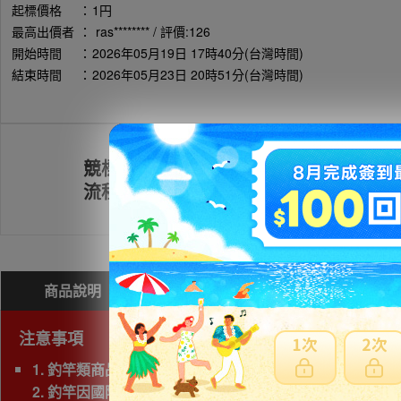
起標價格
：
1円
最高出價者
：
ras******** / 評價:126
開始時間
：
2026年05月19日 17時40分(台灣時間)
結束時間
：
2026年05月23日 20時51分(台灣時間)
競標
註冊會員
流程
商品說明
問與答(
0
)
費用試算
注意事項
1. 釣竿類商品，若三邊長度總和超過180cm以上為大
2. 釣竿因國際運送經常發生破損，因此若非紙箱包裝，