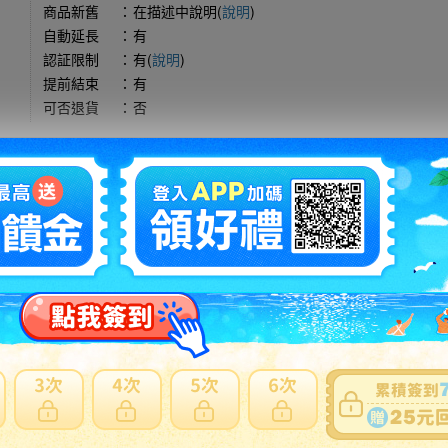
商品新舊
：
在描述中說明(
說明
)
自動延長
：
有
認証限制
：
有(
說明
)
提前結束
：
有
可否退貨
：
否
出價競標
得標填寫委託單
問題商品反映流程
型商品，使用空運會產生材積費用與其他費用，使用海運則無其他費
日本會主動加一個紙箱包裝，會增加國際運費。