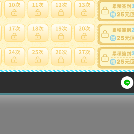
買。
標前注意
細問題說明請使用商品問與答
入札前にご確認ください。