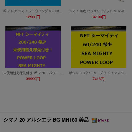
希少 レア シマノ シーウイング 80-330 インナーガイド 並継 SEA WING INNER GUIDE Shimano
シマノ 海攻 ヒラメリミテッド MH270 未使用品
12500円
34100円
未使用替え穂先付き! 希少 NFT パワーループ アドバンス シーマイティ 200/240 POWER LOOP ADVANCE SEA MIGHTY 並継
希少 NFT パワーループ アドバンス シーマイティ 60/240 POWER LOOP ADVANCE SEA MIGHTY 並継
39999円
7416円
シマノ 20 アルシエラ BG MH180 美品