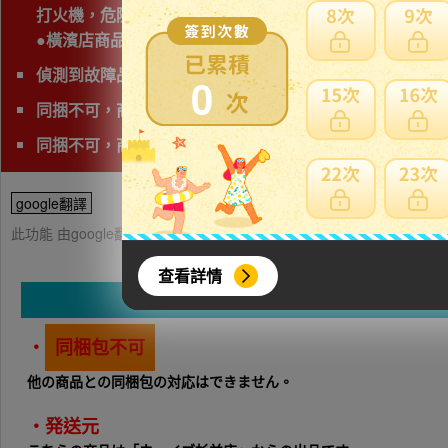
打火機，危險物品，運輸公司禁止運送，因此無法協助購
●橫濱店商品已不包含在獨家優惠對象中，還請會員留意●
偵測到故障品(垃圾品)、問題商品、可能無法修理字樣,下
0
同捆不可，商品會有獨立的日本運費。
同捆不可，商品會有獨立的日本運費
google翻譯
此功能 由google翻譯提供參考，樂淘不保證翻譯內容之正確性，詳
查看詳情
・
同梱包不可
他の商品との同梱包の対応はできません。
・発送元