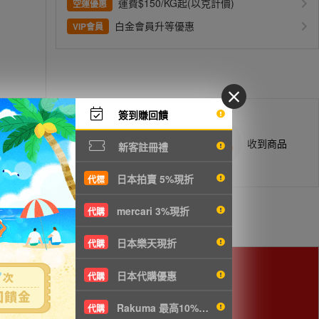
運費$150/KG起(以克計價)
空運優惠
白金會員升等優惠
VIP會員
簽到賺回饋
商品抵台通知出貨
收到商品
新客註冊禮
日本拍賣 5%現折
代標
mercari 3%現折
代購
日本樂天現折
代購
日本代購優惠
代購
用。
Rakuma 最高10%現折
代購