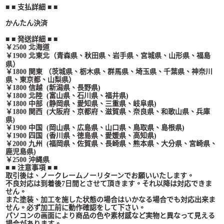
■ ■ 支払詳細 ■ ■
かんたん決済
■ ■ 発送詳細 ■ ■
￥2500 北海道
、
宮城県、山形県、福島
￥1900 北東北（青森県、秋田県、岩手県
県
）
￥1800 関東 （茨城県、栃木県、群馬県、埼玉県、千葉県、神奈川
県、東京都、山梨県）
￥1800 信越 (新潟県、長野県)
￥1800 北陸 (富山県、石川県、福井県)
￥1800 中部 (静岡県、愛知県、三重県、岐阜県)
￥1800 関西 (大阪府、京都府、滋賀県、奈良県、和歌山県、兵庫
県)
￥1900 中国 (岡山県、広島県、山口県、鳥取県、島根県)
￥1900 四国 (香川県、徳島県、愛媛県、高知県)
￥2000 九州 (福岡県、佐賀県、長崎県、熊本県、大分県、宮崎県、
鹿児島県)
￥2500 沖縄県
■ ■ 注意事項 ■ ■
取引後は、ノークレームノーリターンでお願いいたします。
不良対応は到着後7日間とさせて頂きます。それ以降は対応できま
せん。
また塗装、加工を施した状態の場合はいかなる場合でも対応出来ま
せん。必ず加工前に動作確認をして下さい。
パソコンの画面により商品の色や素材感など実物と異なって見える
場合があります。