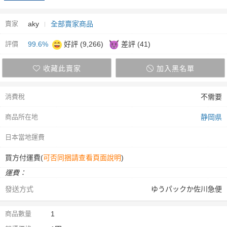
賣家
aky
全部賣家商品
評價
99.6%
好評 (9,266)
差評 (41)
收藏此賣家
加入黑名單
消費稅
不需要
商品所在地
静岡県
日本當地運費
買方付運費(
可否同捆請查看頁面說明
)
運費：
發送方式
ゆうパックか佐川急便
商品數量
1