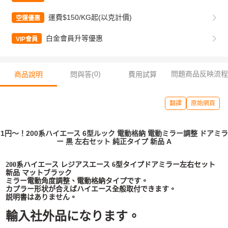
運費$150/KG起(以克計價)
空運優惠
白金會員升等優惠
VIP會員
0
)
問題商品反映流程
商品說明
問與答(
費用試算
翻譯
原始網頁
1円～！200系ハイエース 6型ルック 電動格納 電動ミラー調整 ドアミラ
ー 黒 左右セット 純正タイプ 新品 A
200系ハイエース レジアスエース 6型タイプドアミラー左右セット
新品 マットブラック
ミラー電動角度調整、電動格納タイプです。
カプラー形状が合えばハイエース全般取付できます。
説明書はありません。
輸入社外品になります。