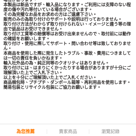
本製品は新品ですが、輸入品になります。ご利用には支障のない程
度の傷や汚れ等付いている場合がございます。
その為完璧なお品をお求めの方はご遠慮下さい。
販売のみの為取り付けのサポートや説明は行っておりません。
取り付け方法がわからず取り付けられない、イメージと違う等の理
由で返品はお受けできません。
取り付け工賃等の賠償等はお受け出来ませんので、取付前には動作
の確認をお願いします。
取り付け・使用に際してサポート・問い合わせ等は致しておりませ
ん。
本商品を使用した際に発生したトラブル、事故、費用につきまして
は一切の責任を負いかねます。
輸入社外品の為、純正同等のクオリティはありません。
取り付けには、はまりにくかったりする場合がありますが十分にご
理解頂いた上でご入札下さい。
以上を十分にご理解頂いた上でご入札ください。
商品梱包時、プチプチ、ダンボール箱等、再利用品を使用します。
簡易包装とリサイクル包装にご協力お願いします。
為您推薦
賣家商品
瀏覽記錄