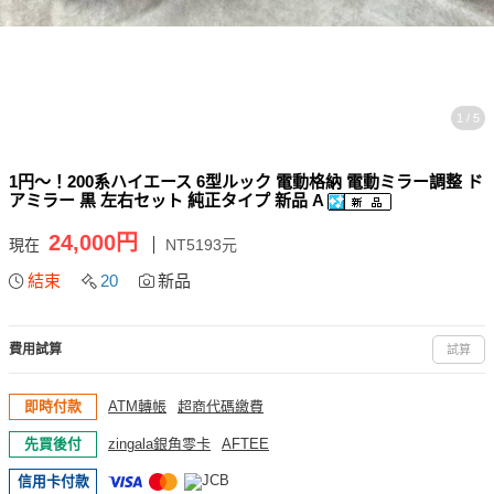
1 / 5
1円～！200系ハイエース 6型ルック 電動格納 電動ミラー調整 ド
アミラー 黒 左右セット 純正タイプ 新品 A
24,000円
現在
NT5193元
結束
20
新品
費用試算
試算
即時付款
ATM轉帳
超商代碼繳費
先買後付
zingala銀角零卡
AFTEE
信用卡付款