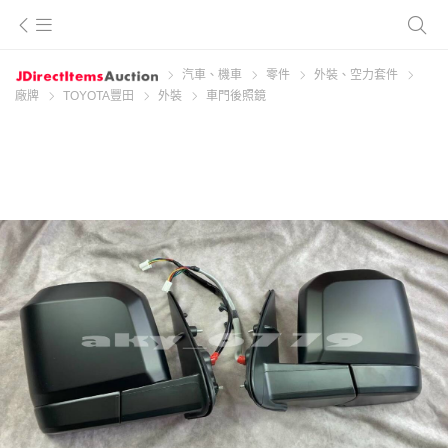
汽車、機車
零件
外裝、空力套件
廠牌
TOYOTA豐田
外裝
車門後照鏡