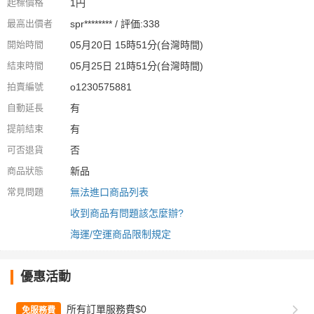
起標價格
1円
最高出價者
spr******** / 評価:338
開始時間
05月20日 15時51分(台灣時間)
結束時間
05月25日 21時51分(台灣時間)
拍賣編號
o1230575881
自動延長
有
提前結束
有
可否退貨
否
商品狀態
新品
常見問題
無法進口商品列表
收到商品有問題該怎麼辦?
海運/空運商品限制規定
優惠活動
所有訂單服務費$0
免服務費