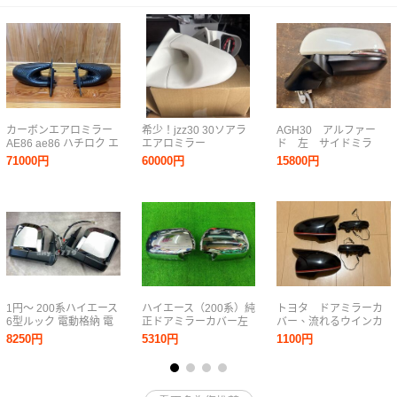
カーボンエアロミラー
希少！jzz30 30ソアラ
AGH30 アルファー
AE86 ae86 ハチロク エ
エアロミラー
ド 左 サイドミラ
アロミラー トレノ レビ
ー 純正 パール
71000円
60000円
15800円
ン トヨタ 純正 新品 当
時物 ドリフト 左右セッ
ト 前期後期 旧車
1円～ 200系ハイエース
ハイエース（200系）純
トヨタ ドアミラーカ
6型ルック 電動格納 電
正ドアミラーカバー左
バー、流れるウインカ
動ミラー調整 ドアミラ
右 上尾
ー（交換タイプ）iQ マ
8250円
5310円
1100円
ー メッキ 左右セット
ークX プリウスなど
純正タイプ 新品 B