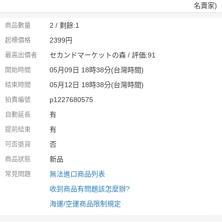
名賣家)
商品數量
2 / 剩餘:1
起標價格
2399円
最高出價者
セカンドマーケットの森 / 評価:91
開始時間
05月09日 18時38分(台灣時間)
結束時間
05月12日 18時38分(台灣時間)
拍賣編號
p1227680575
自動延長
有
提前結束
有
可否退貨
否
商品狀態
新品
常見問題
無法進口商品列表
收到商品有問題該怎麼辦?
海運/空運商品限制規定