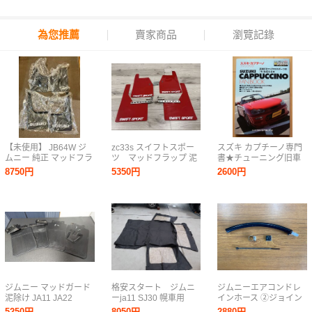
為您推薦
賣家商品
瀏覽記錄
【未使用】 JB64W ジ
zc33s スイフトスポー
スズキ カプチーノ専門
ムニー 純正 マッドフラ
ツ マッドフラップ 泥
書★チューニング旧車
ップ ブラック SUZUKI
除け
ドレスアップEA11R軽
8750円
5350円
2600円
ロゴ入り マッドガード
自動車EA21Rカスタム
泥除け プロテクター
F6A改造K6A社外品メ
ンテナンス整備 車高調
絶版車
ジムニー マッドガード
格安スタート ジムニ
ジムニーエアコンドレ
泥除け JA11 JA22
ーja11 SJ30 幌車用
インホース ②ジョイン
幌&おまけ幌骨(バンカ
ト＆耐熱シリコンホー
5250円
8050円
2880円