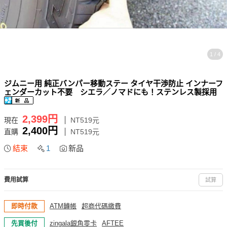
1 / 4
ジムニー用 純正バンパー移動ステー タイヤ干渉防止 インナーフ
ェンダーカット不要 シエラ／ノマドにも！ステンレス製採用
2,399円
現在
NT519元
2,400円
直購
NT519元
結束
1
新品
費用試算
試算
即時付款
ATM轉帳
超商代碼繳費
先買後付
zingala銀角零卡
AFTEE