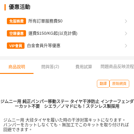
優惠活動
所有訂單服務費$0
免服務費
運費$150/KG起(以克計價)
空運優惠
白金會員升等優惠
VIP會員
2
)
問題商品反映流程
商品說明
問與答(
費用試算
翻譯
原始網頁
ジムニー用 純正バンパー移動ステー タイヤ干渉防止 インナーフェンダ
ーカット不要 シエラ／ノマドにも！ステンレス製採用
ジムニー用 大径タイヤを履いた時の干渉対策キットになります。
バンパーをカットしなくても、無加工でこのキットを取り付ければ
回避できます。