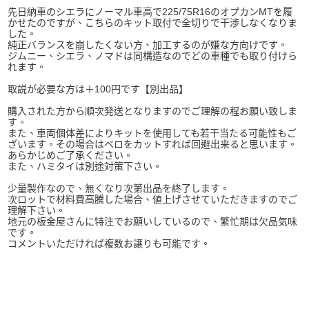
先日納車のシエラにノーマル車高で225/75R16のオプカンMTを履
かせたのですが、こちらのキット取付で全切りで干渉しなくなりま
した。
純正バランスを崩したくない方、加工するのが嫌な方向けです。
ジムニー、シエラ、ノマドは同構造なのでどの車種でも取り付けら
れます。
取説が必要な方は＋100円です【別出品】
購入された方から順次発送となりますのでご理解の程お願い致しま
す。
また、車両個体差によりキットを使用しても若干当たる可能性もご
ざいます。その場合はベロをカットすれば回避出来ると思います。
あらかじめご了承ください。
また、ハミタイは別途対策下さい。
少量製作なので、無くなり次第出品を終了します。
次ロットで材料費高騰した場合、値上げさせていただきますのでご
理解下さい。
地元の板金屋さんに特注でお願いしているので、繁忙期は欠品気味
です。
コメントいただければ複数お譲りも可能です。