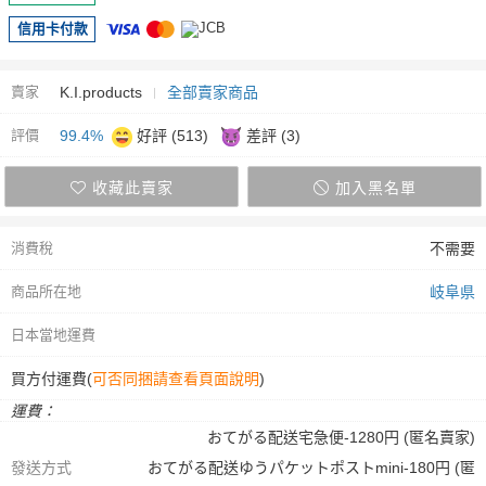
信用卡付款
賣家
K.I.products
全部賣家商品
評價
99.4%
好評 (513)
差評 (3)
收藏此賣家
加入黑名單
消費稅
不需要
商品所在地
岐阜県
日本當地運費
買方付運費(
可否同捆請查看頁面說明
)
運費：
おてがる配送宅急便-1280円 (匿名賣家)
發送方式
おてがる配送ゆうパケットポストmini-180円 (匿