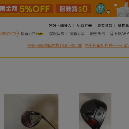
您好，
請登入
免費註冊
我要匯款
購物車
網購實名制
最新公告
客服留言
開箱分享
服務說明
下載APP
例假日服務時間為13:00~22:00
開車自取免費停車一小時