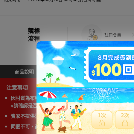
競標
註冊會員
流程
商品說明
問與答(
0
)
費用試算
注意事項
因材質為布料/皮革包包類無法海運，限定使用空運運送。
※請確認是否動物毛皮。動物毛皮製品屬於華盛頓條約条約
賣家不提供退貨賠償等責任
同捆不可，商品會有獨立的日本運費