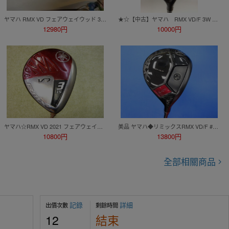
ヤマハ RMX VD フェアウェイウッド 3W 15° YB60s
★☆【中古】ヤマハ RMX VD/F 3W テンセイブルー1K 50S☆★
12980円
10000円
ヤマハ☆RMX VD 2021 フェアウェイウッド 3W【15度】KBS TD 60(R) Category2 リシャフト TOUR DRIVEN リミックス*MP@1*Q*116
美品 ヤマハ◆リミックスRMX VD/F #5w(18度) TENSEI TB60 f(S) お買い得
10800円
13800円
全部相關商品
記錄
詳細
出價次數
剩餘時間
12
結束