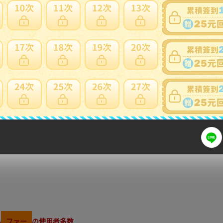
細問題說明請使用商品問與答
品 名
3W Diamana WB 53 (S)
ル
ファー
の使用者多数