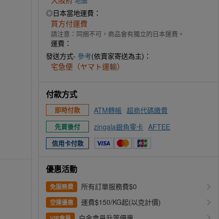
地圖
◎日本當地運費：
買方付運費
請注意：同捆不可，商品會有獨立的日本運費。
運費：
發送方式-
參考
(依賣家寄送為主)：
宅急便（ヤマト運輸）
付款方式
ATM轉帳
超商代碼繳費
即時付款
zingala銀角零卡
AFTEE
先買後付
信用卡付款
優惠活動
所有訂單服務費$0
免服務費
運費$150/KG起(以克計價)
空運優惠
白金會員升等優惠
VIP會員