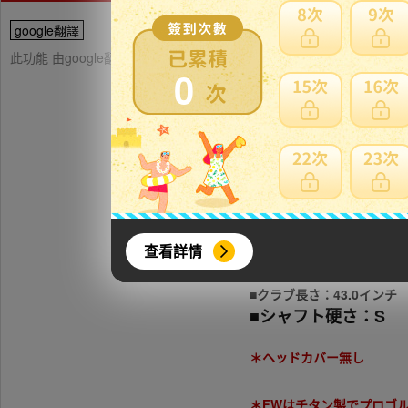
google翻譯
此功能 由google翻譯提供參考，樂淘不保證翻譯內容之正確性，詳
0
[中古品] ヤマハ RMX VD/F #
■ロフト角：15
度
■ライ角：56.0度
查看詳情
■バランス：D3
■クラブ長さ：43.0インチ
■シャフト硬さ：S
＊ヘッドカバー無し
＊FWはチタン製でプロゴ