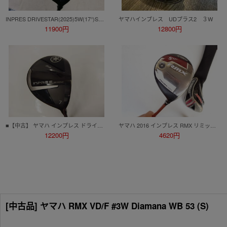
INPRES DRIVESTAR(2025)5W(17°)SPEEDER NX for Yamaha M-425F(SR)インプレス ドライブスター(2025)
ヤマハインプレス UDプラス2 ３W
11900円
12800円
■【中古】 ヤマハ インプレス ドライブスター フェアウェイウッド FW7 (19度) Speeder NX for Yamaha M-425F SRシャフト / INPRES
ヤマハ 2016 インプレス RMX リミックス フェアウェイウッド Speeder EVOLUTION ?Fw60 5w 17度 S
12200円
4620円
[中古品] ヤマハ RMX VD/F #3W Diamana WB 53 (S)