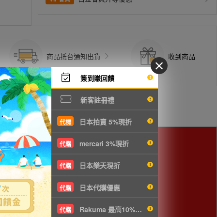
商品抵台通知出貨
收到商品
簽到賺回饋
新客註冊禮
日本拍賣 5%現折
代標
mercari 3%現折
代購
日本樂天現折
代購
日本代購優惠
代購
Rakuma 最高10%現折
代購