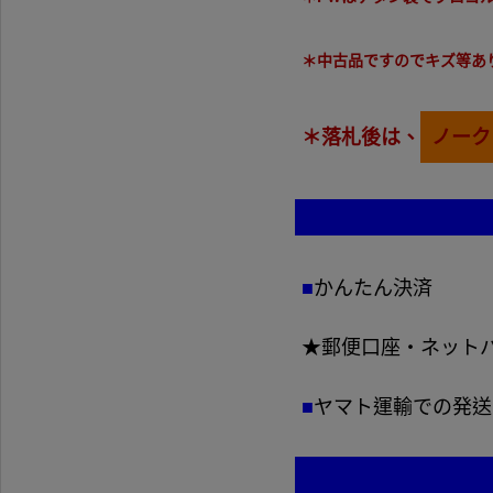
＊中古品ですのでキズ等あ
＊落札後は、
ノーク
■
かんたん決済
★郵便口座・ネット
■
ヤマト運輸での発送