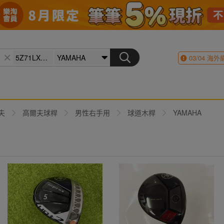
03/04
海外
夫
高爾夫球桿
男性右手用
球道木桿
YAMAHA