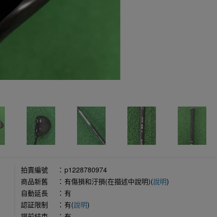
拍賣編號
：
p1228780974
商品新舊
：
有傷損和汙損(在描述中說明)(
說明
)
自動延長
：
有
認証限制
：
有(
說明
)
提前結束
：
有