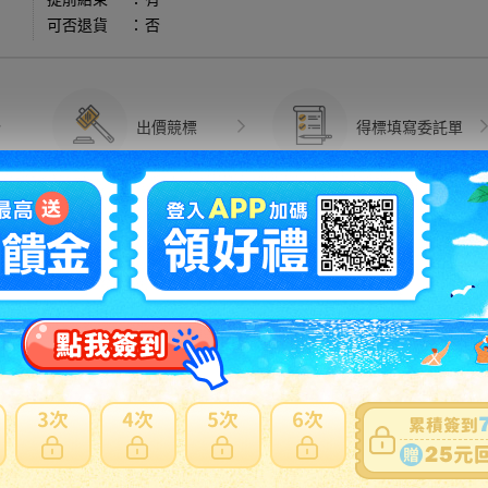
可否退貨
：
否
出價競標
得標填寫委託單
問題商品反映流程
牴觸物品，無法國際運送。