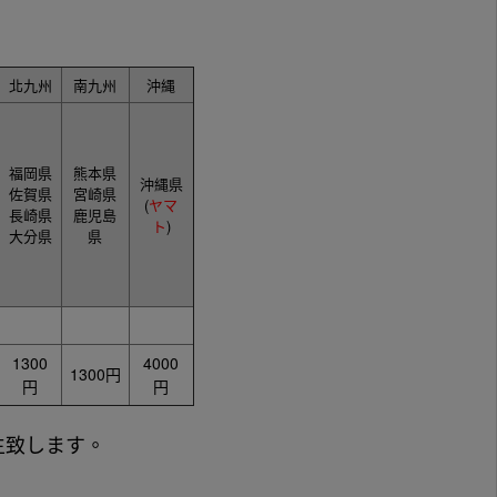
北九州
南九州
沖縄
福岡県
熊本県
沖縄県
佐賀県
宮崎県
(
ヤマ
長崎県
鹿児島
ト
)
大分県
県
1300
4000
1300円
円
円
生致します。