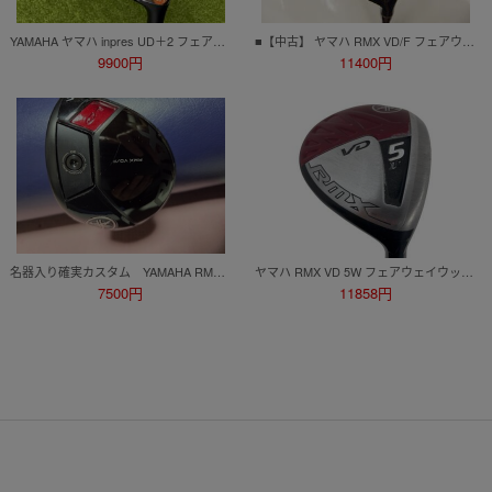
YAMAHA ヤマハ inpres UD＋2 フェアウェイ AIR Speeder M421f フレックスSR 5W
■【中古】 ヤマハ RMX VD/F フェアウェイウッド FW5 (18度) Diamana Thump f75 Sシャフト / リミックス VDF ディアマナ サンプ FW
9900円
11400円
名器入り確実カスタム YAMAHA RMX VD/F フェアウェイウッド 5W 65SR
ヤマハ RMX VD 5W フェアウェイウッド FW フレックスSR
7500円
11858円