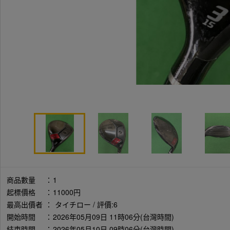
商品數量
：
1
起標價格
：
11000円
最高出價者
：
タイチロー / 評價:6
開始時間
：
2026年05月09日 11時06分(台灣時間)
結束時間
：
2026年05月10日 09時06分(台灣時間)