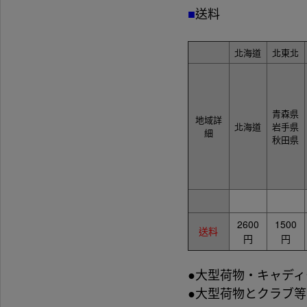
■
送料
北海道
北東北
青森県
地域詳
北海道
岩手県
細
秋田県
2600
1500
送料
円
円
●大型荷物・キャディ
●大型荷物とクラブ