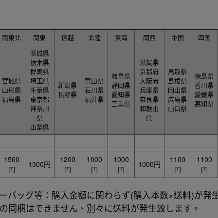
南東北
関東
信越
北陸
東海
関西
中国
四国
茨城県
栃木県
滋賀県
群馬県
京都府
鳥取県
岐阜県
徳島県
宮城県
埼玉県
富山県
大阪府
島根県
新潟県
静岡県
香川県
山形県
千葉県
石川県
兵庫県
岡山県
長野県
愛知県
愛媛県
福島県
東京都
福井県
奈良県
広島県
三重県
高知県
神奈川
和歌山
山口県
県
県
山梨県
1500
1200
1000
1000
1100
1100
1300円
1000円
円
円
円
円
円
円
ーバッグ等：購入金額に関わらず(購入本数×送料)が発
等の同梱はできません、別々に送料が発生致します。