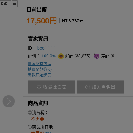
目前出價
17,500円
NT 3,787元
賣家資訊
ID：
boo********
評價：
100.0%
好評 (33,275)
差評 (9)
賣家所有商品
拍賣問與答(
0
)
開啟原始網頁
收藏此賣家
加入黑名單
商品資訊
◎消費稅：
不需要
◎商品所在地：
大阪府