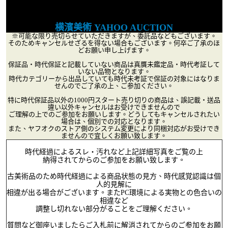
横濱美術 YAHOO AUCTION
※可能な限り売切らせていただきますが、委託品などもございます。
そのためキャンセルせざるを得ない場合もございます。何卒ご了承のほ
どお願い申し上げます。
保証品・時代保証と記載していない商品は真贋未鑑定品・時代考証して
いない品物となります。
時代カテゴリーから出品していても時代未考証で保証の対象にはなりま
せんのでご了承の上、ご参加ください。
特に時代保証品以外の1000円スタート売り切りの商品は、誤記載・送品
違い以外キャンセルはお受けできませんので
ご理解の上でのご参加をお願いします。どうしてもキャンセルされたい
場合は、個別での対応となります。
また、ヤフオクのストア側のシステム変更により同梱対応がお受けでき
ませんので宜しくお願い致します。
時代経過によるスレ・汚れなど上記詳細写真をご覧の上
納得されてからのご参加をお願い致します。
古美術品のため時代経過による商品状態の見方、時代感覚認識は個
人的見解に
相違が出る場合がございます。またPC環境による実物との色合いの
相違など
調整し切れない部分がることをご理解ください。
質問など御座いましたらご入札前に解消されてからのご参加をお願