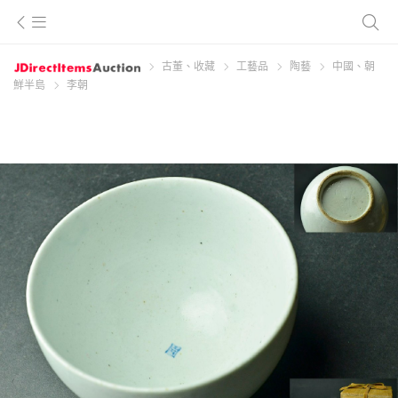
古董、收藏
工藝品
陶藝
中國、朝
鮮半島
李朝