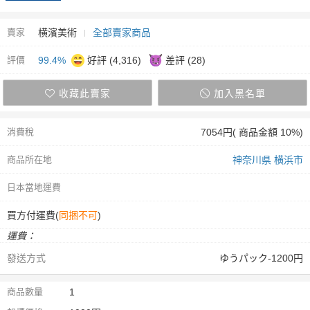
賣家
横濱美術
全部賣家商品
評價
99.4%
好評 (4,316)
差評 (28)
收藏此賣家
加入黑名單
消費稅
7054円( 商品金額 10%)
商品所在地
神奈川県 横浜市
日本當地運費
買方付運費(
同捆不可
)
運費：
發送方式
ゆうパック-1200円
商品數量
1