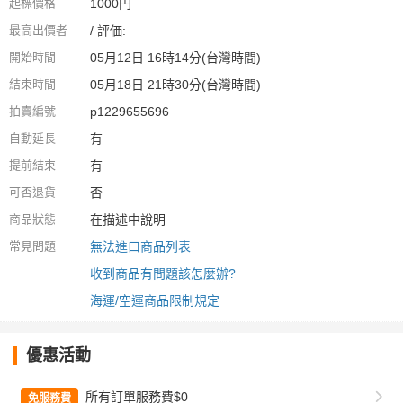
起標價格
1000円
最高出價者
/ 評価:
開始時間
05月12日 16時14分(台灣時間)
結束時間
05月18日 21時30分(台灣時間)
拍賣編號
p1229655696
自動延長
有
提前結束
有
可否退貨
否
商品狀態
在描述中說明
常見問題
無法進口商品列表
收到商品有問題該怎麼辦?
海運/空運商品限制規定
優惠活動
所有訂單服務費$0
免服務費