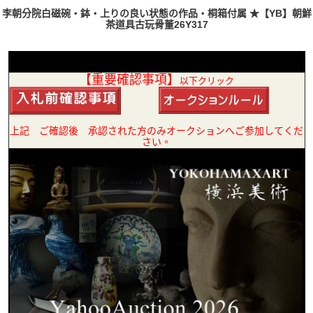
李朝分院白磁碗・鉢・上りの良い状態の作品・桐箱付属 ★【YB】朝鮮
茶道具古玩骨董26Y317
【重要確認事項】
以下クリック
上記 ご確認後 承認された方のみオークションへご参加してくだ
さい。