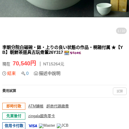
1 / 10
李朝分院白磁碗・鉢・上りの良い状態の作品・桐箱付属 ★【Y
B】朝鮮茶道具古玩骨董26Y317
70,540円
現在
NT15264元
結束
0
描述中說明
費用試算
試算
即時付款
ATM轉帳
超商代碼繳費
先買後付
zingala銀角零卡
信用卡付款