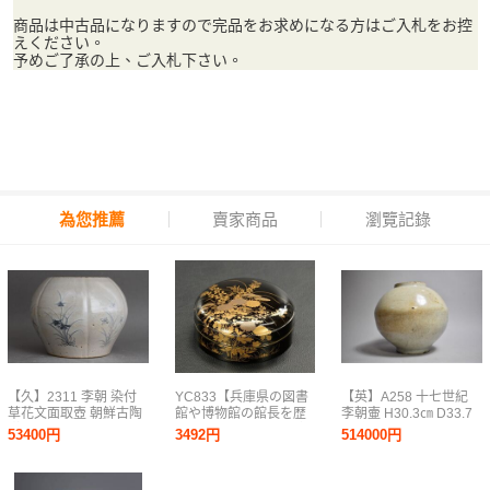
商品は中古品になりますので完品をお求めになる方はご入札をお控
えください。
予めご了承の上、ご入札下さい。
為您推薦
賣家商品
瀏覽記錄
【久】2311 李朝 染付
YC833【兵庫県の図書
【英】A258 十七世紀
草花文面取壺 朝鮮古陶
館や博物館の館長を歴
李朝壷 H30.3㎝ D33.7
磁 朝鮮美術 骨董品
任された歴史研究家遺
㎝ 中国美術 朝鮮 韓国
53400円
3492円
514000円
族委託品】江戸時代
高麗 李朝 白瓷 壺 満月
秋草蒔絵 丸蓋物 鏡
壷 17世紀 骨董品 美術
入箱 化粧道具
品 古美術 時代品 古玩