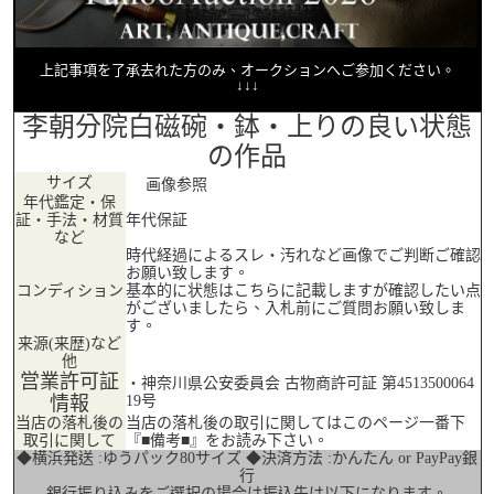
上記事項を了承去れた方のみ、オークションへご参加ください。
↓↓↓
李朝分院白磁碗・鉢・上りの良い状態
の作品
サイズ
画像参照
年代鑑定・保
証・手法・材質
年代保証
など
時代経過によるスレ・汚れなど画像でご判断ご確認
お願い致します。
コンディション
基本的に状態はこちらに記載しますが確認したい点
がございましたら、入札前にご質問お願い致しま
す。
来源(来歴)など
他
営業許可証
・神奈川県公安委員会 古物商許可証 第4513500064
情報
19号
当店の落札後の
当店の落札後の取引に関してはこのページ一番下
取引に関して
『■備考■』をお読み下さい。
◆横浜発送 :ゆうパック80サイズ ◆決済方法 :かんたん or PayPay銀
行
銀行振り込みをご選択の場合は振込先は以下になります。