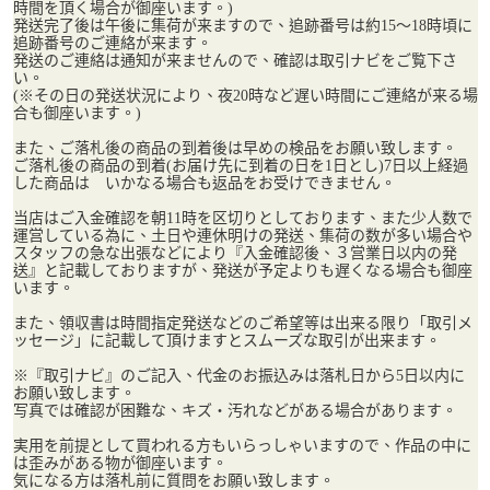
時間を頂く場合が御座います。)
発送完了後は午後に集荷が来ますので、追跡番号は約15～18時頃に
追跡番号のご連絡が来ます。
発送のご連絡は通知が来ませんので、確認は取引ナビをご覧下さ
い。
(※その日の発送状況により、夜20時など遅い時間にご連絡が来る場
合も御座います。)
また、ご落札後の商品の到着後は早めの検品をお願い致します。
ご落札後の商品の到着(お届け先に到着の日を1日とし)7日以上経過
した商品は いかなる場合も返品をお受けできません。
当店はご入金確認を朝11時を区切りとしております、また少人数で
運営している為に、土日や連休明けの発送、集荷の数が多い場合や
スタッフの急な出張などにより『入金確認後、３営業日以内の発
送』と記載しておりますが、発送が予定よりも遅くなる場合も御座
います。
また、領収書は時間指定発送などのご希望等は出来る限り「取引メ
ッセージ」に記載して頂けますとスムーズな取引が出来ます。
※『取引ナビ』のご記入、代金のお振込みは落札日から5日以内に
お願い致します。
写真では確認が困難な、キズ・汚れなどがある場合があります。
実用を前提として買われる方もいらっしゃいますので、作品の中に
は歪みがある物が御座います。
気になる方は落札前に質問をお願い致します。