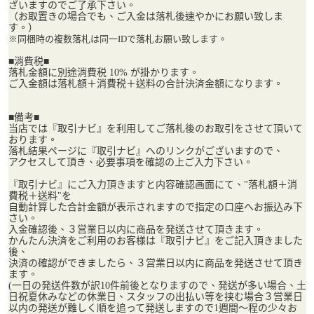
ざいますのでご了承下さい。
（お取置きの場合でも、ご入金は落札後速やかにお願い致しま
す。）
※同梱時の複数落札は同一IDで落札お願い致します。
■消費税■
落札金額に別途消費税 10% が掛かります。
ご入金額は落札額＋消費税＋送料の合計決済金額になります。
■備考■
当店では『取引ナビ』を利用してご落札後のお取引をさせて頂いて
おります。
落札結果ページに『取引ナビ』へのリンクがございますので、
アクセスして頂き、必要事項を確認の上ご入力下さい。
『取引ナビ』にご入力頂きますと内容確認画面にて、"落札額＋消
費税＋送料"を
自動計算した合計金額が表示されますので指定の口座へお振込み下
さい。
入金確認後、３営業日以内に商品を発送させて頂きます。
かんたん決済をご利用のお客様は『取引ナビ』をご記入頂きました
後、
決済の確認ができましたら、３営業日以内に商品を発送させて頂き
ます。
(一日の発送件数が訳10件前後となりますので、発送が多い場合、土
日祝夏休みなどの休業日、スタッフの出払い等を挟む場合３営業日
以内の発送が難しく順を追って発送しますので1週間～程の少々お