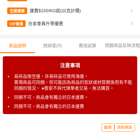
運費$150/KG起(以克計價)
空運優惠
白金會員升等優惠
VIP會員
0
)
問題商品反映流程
商品說明
問與答(
費用試算
注意事項
易碎品限空運，非易碎品可使用海運。
賣場商品可同捆，但可能因為商品的型狀或材質關係而有不能
同捆的情況。 ●賣家不與代理業者交易，無法購買。
同捆不可，商品會有獨立的日本運費。
同捆不可，商品會有獨立的日本運費
翻譯
原始網頁