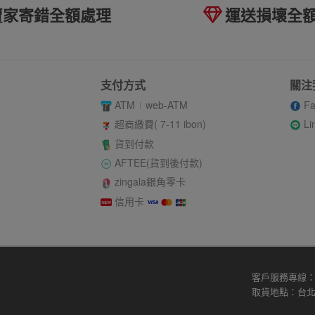
賣家寄錯全額處理
運送損壞全
支付方式
關注
ATM
web-ATM
Fa
Li
超商繳費( 7-11 ibon)
貨到付款
AFTEE(貨到後付款)
zingala銀角零卡
信用卡
客戶服務專線：02
取貨地點：台北