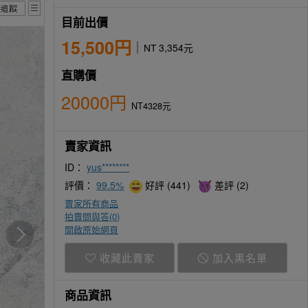
目前出價
15,500円
NT 3,354元
直購價
20000円
NT4328元
賣家資訊
ID：
yus********
評價：
99.5%
好評 (441)
差評 (2)
賣家所有商品
拍賣問與答(
0
)
開啟原始網頁
收藏此賣家
加入黑名單
商品資訊