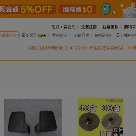
您好，
請登入
免費註冊
我要匯款
購物車
網購實名制
最新公告
客服留言
開箱分享
服務說明
下載APP
例假日服務時間為13:00~22:00
開車自取免費停車一小時