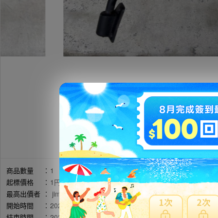
商品數量
：
1
起標價格
：
1円
最高出價者
：
jim******** / 評價:122
開始時間
：
2026年05月15日 07時38分(台灣時間)
結束時間
：
2026年05月17日 19時38分(台灣時間)