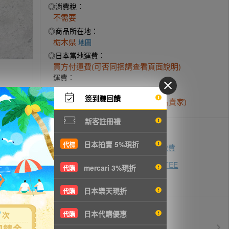
◎消費稅：
不需要
◎商品所在地：
栃木県
地圖
◎日本當地運費：
買方付運費(可否同捆請查看頁面說明)
運費：
發送方式-
參考
(依賣家寄送為主)：
簽到賺回饋
おてがる配送宅急便-1280円 (匿名賣家)
新客註冊禮
付款方式
日本拍賣 5%現折
代標
ATM轉帳
超商代碼繳費
即時付款
zingala銀角零卡
AFTEE
先買後付
mercari 3%現折
代購
信用卡付款
日本樂天現折
代購
優惠活動
日本代購優惠
代購
所有訂單服務費$0
免服務費