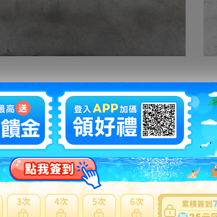
拍賣編號
：
p1229957445
商品新舊
：
有傷損和汙損(在描述中說明)(
說明
)
自動延長
：
有
認証限制
：
否
提前結束
：
有