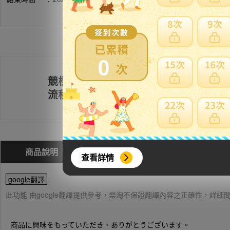
0
競標
註冊會員
流程
商品說明
問與答(
0
)
費用試算
查看詳情
google翻譯
此功能 由google翻譯提供參考，樂淘不保證翻譯內容之正確性，詳
商品に興味をもっていただき、ありがとうございます。