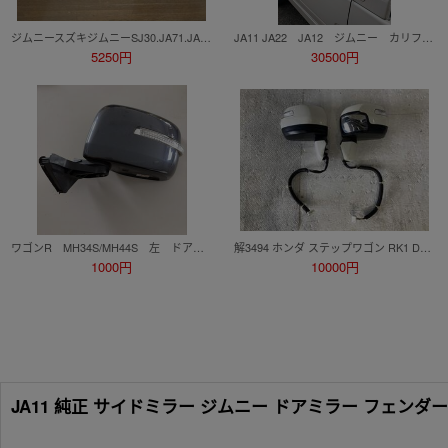
ジムニースズキジムニーSJ30.JA71.JA11ドアミラー、サイドミラー左右セット
JA11 JA22 JA12 ジムニー カリフォルニア ミラー 純正オプション 中古品
5250円
30500円
ワゴンR MH34S/MH44S 左 ドアミラー ウインカー付 ウインカーミラー グレー 72M2 L ジャンク
解3494 ホンダ ステップワゴン RK1 DBA-RK1 G R20A 2WD NH-624P 純正 ドアミラー サイドミラー ミラー 左右 電格 動作確認済
1000円
10000円
JA11 純正 サイドミラー ジムニー ドアミラー フェンダ