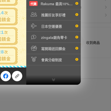
Rakuma 最高10%現折
代購
運費$150/KG起(以克計價)
空運優惠
白金會員升等優惠
推薦好友享好禮
VIP會員
日本空運優惠
zingala銀角零卡
商品抵台通知出貨
收到商品
寫開箱送回饋金
會員分級制度