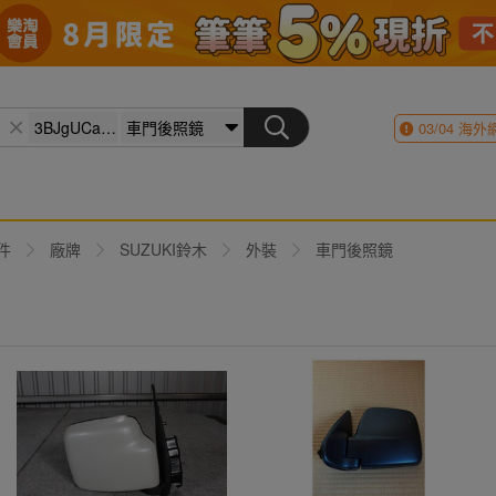
03/04
海外
件
廠牌
SUZUKI鈴木
外裝
車門後照鏡