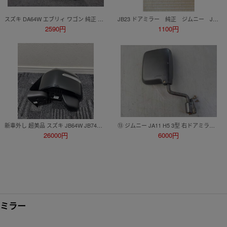
スズキ DA64W エブリィ ワゴン 純正 右 ドアミラー
JB23 ドアミラー 純正 ジムニー Jimmy 左 黒 ブラック
2590円
1100円
新車外し 超美品 スズキ JB64W JB74W JC74W ジムニー シエラ ノマド 純正 左 助手席 ドアミラー サイドミラー8ピン ZJ3 ブラックパール３②
⑬ ジムニー JA11 H5 3型 右ドアミラー 運転席側 26-998
26000円
6000円
ーミラー