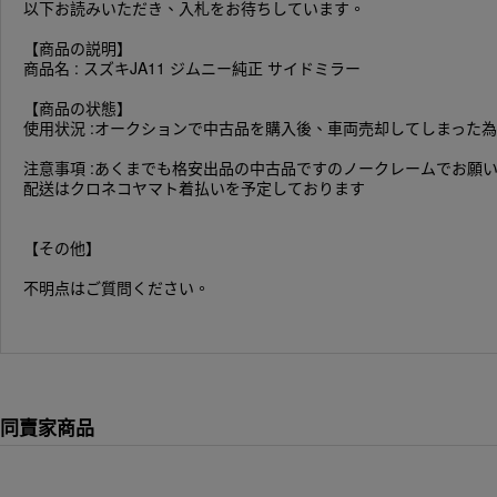
以下お読みいただき、入札をお待ちしています。
【商品の説明】
商品名 : スズキJA11 ジムニー純正 サイドミラー
【商品の状態】
使用状況 :オークションで中古品を購入後、車両売却してしまった
注意事項 :あくまでも格安出品の中古品ですのノークレームでお願
配送はクロネコヤマト着払いを予定しております
【その他】
不明点はご質問ください。
同賣家商品