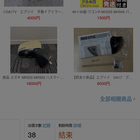
☆DA17V エブリイ 手動ドアミラー 左右 鏡 新車外し☆
48＋30歯 ワゴンR MH23S MH34S パレット MK21Sデイズルークス B21A ドアミラー ギア セット金属製 アルミ 格納 ギヤ 修理 リペアパーツ
4000円
1500円
美品 スズキ MR52S MR92S ハスラー 純正 右 運転席 ドアミラー サイドミラー カメラ付 12P 12ピン シフォンアイボリーメタリック ZVG
【訳あり新品】エブリイ DA17 プラスライン 側方確認ミラー リフトアップ
18000円
8000円
全部相關商品
記錄
詳細
出價次數
剩餘時間
38
結束