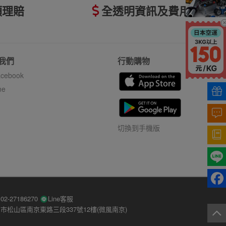
額理賠
全透明資訊及費用
我們
行動購物
cebook
ne
切換到手機版
-27186270
Line客服
市松山區南京東路三段337號12樓(微風南京)