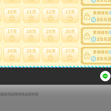
可否退貨
：
否
出價競標
得標填寫委託單
問題商品反映流程
細問題說明請使用商品問與答