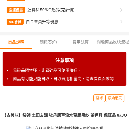
運費$150/KG起(以克計價)
空運優惠
白金會員升等優惠
VIP會員
0
)
問題商品反映流程
商品說明
問與答(
費用試算
注意事項
易碎品限空運，非易碎品可使用海運。
商品有可能只能自取，自取費用相當高，請查看頁面確認
翻譯
原始網頁
【古美味】袋師 土田友湖 牡丹唐草流水葦雁帛紗 茶道具 保証品 6aJO