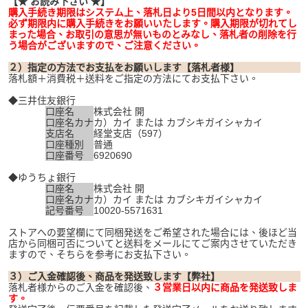
【★ お読み下さい ★】
購入手続き期限はシステム上、落札日より5日間以内となります。
必ず期限内に購入手続きをお願いいたします。購入期限が切れてし
まった場合、お取引の意思が無いものとみなし、落札者の削除を行
う場合がございますので、ご注意ください。
２）指定の方法でお支払をお願いします【落札者様】
落札額＋消費税＋送料をご指定の方法にてお支払下さい。
◆三井住友銀行
口座名
株式会社 開
口座名カナ
カ）カイ または カブシキガイシャカイ
支店名
経堂支店（597）
口座種別
普通
口座番号
6920690
◆ゆうちょ銀行
口座名
株式会社 開
口座名カナ
カ）カイ または カブシキガイシャカイ
記号番号
10020-5571631
ストアへの要望欄にて同梱発送をご希望された場合には、後ほど当
店から同梱可否についてと送料をメールにてご案内させていただき
ますので、そちらを参考にお支払下さい。
３）ご入金確認後、商品を発送致します【弊社】
落札者様からのご入金を確認後、
３営業日以内に商品を発送致しま
す。