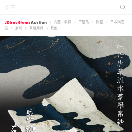
古董、收藏
工藝品
陶藝
日本陶瓷
器
京燒
茶道用具
其他