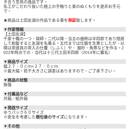
き合う至高の逸品です。
名工がこだわり抜いた極上の手触りと美のぬくもりを是非お手元
で。
★商品は土田友湖の作品である事を
保証
致します。
▼作家情報
【土田友湖】
千家十職の一つ、袋師。二代以降、当主の通称は半四郎であり隠居
して剃髪すると友湖を名乗る。五代までは仕服を生業としたが、以
降は茶道具の茶入の仕覆（しふく）や、 服紗、角帯などを作る。2
022年時点での、当代は十三代土田半四郎（2014年に襲名）
▼商品サイズ
幅２７．０ｃｍ×２７．０ｃｍ
※最大幅。若干大きさに誤差はありますので、ご了承下さい。
▼商品の状態
無傷
▼付属品など
共箱／紙外箱
▼発送サイズ
ゆうパック６０サイズ
※安全を考慮した
梱包後のサイズ
になります。
▼その他