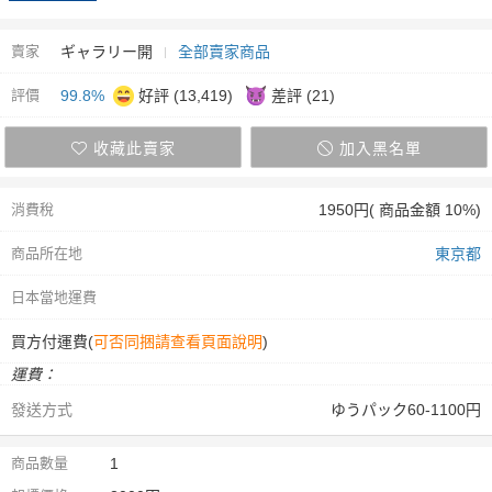
賣家
ギャラリー開
全部賣家商品
評價
99.8%
好評 (13,419)
差評 (21)
收藏此賣家
加入黑名單
消費稅
1950円( 商品金額 10%)
商品所在地
東京都
日本當地運費
買方付運費(
可否同捆請查看頁面說明
)
運費：
發送方式
ゆうパック60-1100円
商品數量
1