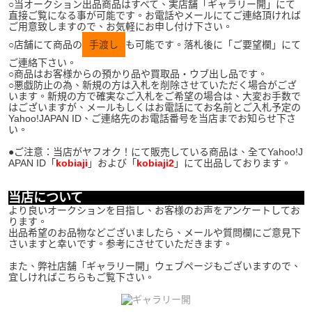
○当オークション出品商品はすべて、実店舗「ギャラリー開」にて
直接ご覧になる事が可能です。お電話やメールにてご連絡頂ければ
ご用意致しますので、お気軽にお申し付け下さい。
○店舗にて商品の
手渡し
も可能です。落札後に「ご要望欄」にて
ご連絡下さい。
○商品はお客様からの預かり品や買取品・ウブ出し品です。
○悪戯防止の為、新規の方は入札を削除させていただく場合がござ
います。新規の方で確実なご入札をご希望の場合は、大変お手数で
はございますが、メールもしくはお電話にてお名前とご入札予定の
Yahoo!JAPAN ID、ご連絡先のお電話番号を当店までお知らせ下さ
い。
●ご注意：当店がヤフオク！にて販売している商品は、全てYahoo!J
APAN ID「
kobiaji
」および「
kobiaji2
」にて出品しております。
K8413
当店について
より良いオークションを目指し、お客様のお声をアンケートしてお
ります。
出品希望のお品物などございましたら、メールや質問欄にご意見下
さいますと幸いです。参考にさせていただきます。
また、弊社店舗「ギャラリー開」ウェブページもございますので、
宜しければこちらもご覧下さい。