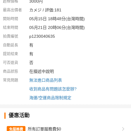
起標價格
3000円
最高出價者
カメジ / 評価:181
開始時間
05月15日 18時48分(台灣時間)
結束時間
05月21日 20時06分(台灣時間)
拍賣編號
p1230040635
自動延長
有
提前結束
有
可否退貨
否
商品狀態
在描述中說明
常見問題
無法進口商品列表
收到商品有問題該怎麼辦?
海運/空運商品限制規定
優惠活動
所有訂單服務費$0
免服務費