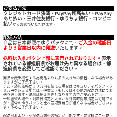
お支払方法
クレジットカード決済、PayPay残高払い、PayPay
あと払い、三井住友銀行、ゆうちょ銀行、コンビニ
払い
からお選びいただけます。
配送方法
商品は日本郵便の
ゆうパック
にて、
ご入金の確認日
より３営業日以内に発送
いたします。
送料は入札ボタン上部に表示されております。
表示
されている都道府県がお届け先と異なる場合は、都
道府県を変更してご確認ください。
商品を厳重梱包する為商品よりも多少大きめの梱包になる場合があ
りますがご了承下さい。
また、落札価格が３０万円を超える場合はセキュリティパック、５
０万円を超える場合は一般書留、もしくはその他の配送方法にてお
送り致します。送料は据え置きとなりますのでご安心下さい。
一般書留の場合、到着日指定と大まかな到着時間帯指定は可能です
が、通常のゆうパックと比べ最短到着日が遅くなる場合がございま
す。予めご了承下さい。
配送日および下記配送時間帯の指定が可能です。要望欄にご記載下