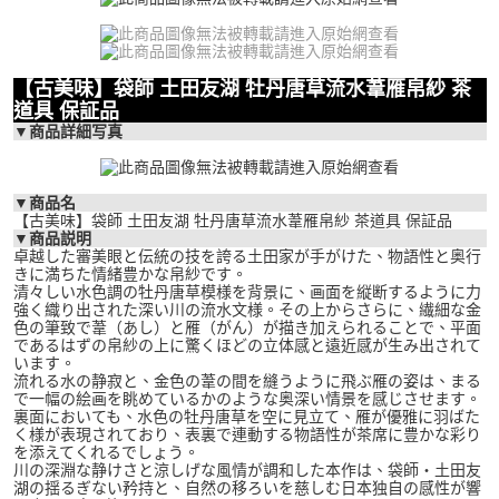
【古美味】袋師 土田友湖 牡丹唐草流水葦雁帛紗 茶
道具 保証品
▼商品詳細写真
▼商品名
【古美味】袋師 土田友湖 牡丹唐草流水葦雁帛紗 茶道具 保証品
▼商品説明
卓越した審美眼と伝統の技を誇る土田家が手がけた、物語性と奥行
きに満ちた情緒豊かな帛紗です。
清々しい水色調の牡丹唐草模様を背景に、画面を縦断するように力
強く織り出された深い川の流水文様。その上からさらに、繊細な金
色の筆致で葦（あし）と雁（がん）が描き加えられることで、平面
であるはずの帛紗の上に驚くほどの立体感と遠近感が生み出されて
います。
流れる水の静寂と、金色の葦の間を縫うように飛ぶ雁の姿は、まる
で一幅の絵画を眺めているかのような奥深い情景を感じさせます。
裏面においても、水色の牡丹唐草を空に見立て、雁が優雅に羽ばた
く様が表現されており、表裏で連動する物語性が茶席に豊かな彩り
を添えてくれるでしょう。
川の深淵な静けさと涼しげな風情が調和した本作は、袋師・土田友
湖の揺るぎない矜持と、自然の移ろいを慈しむ日本独自の感性が響