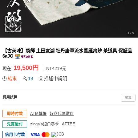
1 / 9
【古美味】袋師 土田友湖 牡丹唐草流水葦雁帛紗 茶道具 保証品
6aJO
19,500円
現在
NT4219元
結束
19
描述中說明
費用試算
試算
即時付款
ATM轉帳
超商代碼繳費
先買後付
zingala銀角零卡
AFTEE
信用卡付款