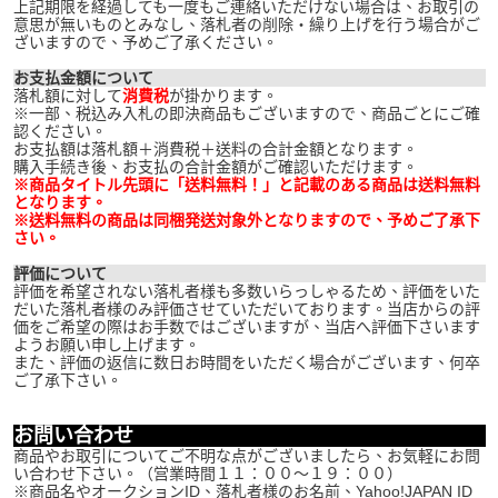
上記期限を経過しても一度もご連絡いただけない場合は、お取引の
意思が無いものとみなし、落札者の削除・繰り上げを行う場合がご
ざいますので、予めご了承ください。
お支払金額について
落札額に対して
消費税
が掛かります。
※一部、税込み入札の即決商品もございますので、商品ごとにご確
認ください。
お支払額は落札額＋消費税＋送料の合計金額となります。
購入手続き後、お支払の合計金額がご確認いただけます。
※商品タイトル先頭に「送料無料！」と記載のある商品は送料無料
となります。
※送料無料の商品は同梱発送対象外となりますので、予めご了承下
さい。
評価について
評価を希望されない落札者様も多数いらっしゃるため、評価をいた
だいた落札者様のみ評価させていただいております。当店からの評
価をご希望の際はお手数ではございますが、当店へ評価下さいます
ようお願い申し上げます。
また、評価の返信に数日お時間をいただく場合がございます、何卒
ご了承下さい。
お問い合わせ
商品やお取引についてご不明な点がございましたら、お気軽にお問
い合わせ下さい。（営業時間１１：００～１９：００）
※商品名やオークションID、落札者様のお名前、Yahoo!JAPAN ID