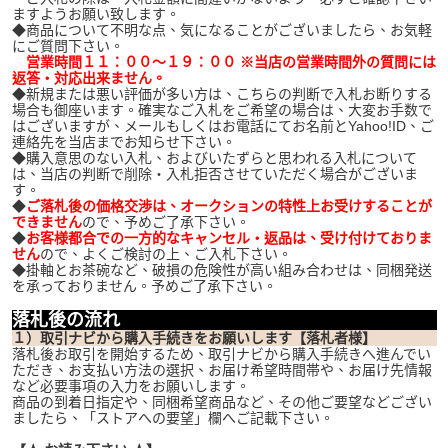
ますようお願い致します。
◆商品について不明な点、気になることがございましたら、お気軽
にご質問下さい。
営業時間１１：００～１９：００ ※当店の営業時間外の質問には
返答・対応出来ません。
◆新規または悪い評価が多い方は、こちらの判断で入札お断りする
場合も御座います。確実なご入札をご希望の場合は、大変お手数で
はございますが、メールもしくはお電話にてお名前とYahoo!ID、ご
連絡先を当店までお知らせ下さい。
◆購入意思のない入札、およびいたずらと思われる入札について
は、当店の判断で削除・入札拒否させていただく場合がございま
す。
◆
ご落札後の価格交渉は、オークションの特性上お受けすることが
できません
ので、予めご了承下さい。
◆
お客様都合での一方的なキャンセル・返品は、受け付けておりま
せん
ので、よくご検討の上、ご入札下さい。
◆掛軸とお茶碗など、破損の危険性が高い組み合わせは、同梱発送
を承っておりません。予めご了承下さい。
落札後の流れ
１）取引ナビから購入手続きをお願いします【落札者様】
落札後お取引を開始するため、取引ナビから購入手続きへ進んでい
ただき、お支払い方法の選択、お届け希望時間帯や、お届け先情報
など必要事項の入力をお願いします。
商品の到着日指定や、同梱希望商品など、その他ご要望などござい
ましたら、「ストアへの要望」欄へご記載下さい。