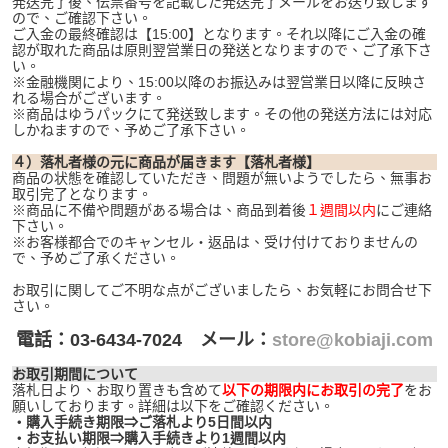
発送完了後、伝票番号を記載した発送完了メールをお送り致します
ので、ご確認下さい。
ご入金の最終確認は【15:00】となります。それ以降にご入金の確
認が取れた商品は原則翌営業日の発送となりますので、ご了承下さ
い。
※金融機関により、15:00以降のお振込みは翌営業日以降に反映さ
れる場合がございます。
※商品はゆうパックにて発送致します。その他の発送方法には対応
しかねますので、予めご了承下さい。
４）落札者様の元に商品が届きます【落札者様】
商品の状態を確認していただき、問題が無いようでしたら、無事お
取引完了となります。
※商品に不備や問題がある場合は、商品到着後
１週間以内
にご連絡
下さい。
※お客様都合でのキャンセル・返品は、受け付けておりませんの
で、予めご了承ください。
お取引に関してご不明な点がございましたら、お気軽にお問合せ下
さい。
電話：03-6434-7024 メール：
store@kobiaji.com
お取引期間について
落札日より、お取り置きも含めて
以下の期限内にお取引の完了
をお
願いしております。詳細は以下をご確認ください。
・購入手続き期限⇒ご落札より5日間以内
・お支払い期限⇒購入手続きより1週間以内