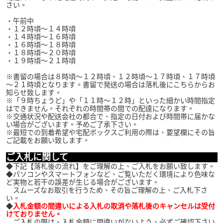
さい。
・午前中
・１２時頃～１４時頃
・１４時頃～１６時頃
・１６時頃～１８時頃
・１８時頃～２０時頃
・１９時頃～２１時頃
※書留の場合は８時頃～１２時頃、１２時頃～１７時頃、１７時頃
～２１時頃となります。書留で発送の場合は落札後にこちらからお
知らせ致します。
※「９時ちょうど」や「１１時～１２時」といった細かい時間指定
はできません。それぞれの時間帯の間での配達になります。
※交通状況や配送会社の都合で、指定の日付および時間帯に届かな
い場合がございます。予めご了承下さい。
※最短での到着希望や宅配ボックスご利用の際は、要望欄にその旨
ご記載をお願い致します。
ご入札に関して
◆下記【落札後の流れ】をご理解の上、ご入札をお願い致します。
◆パソコンやスマートフォンなど、ご覧いただく環境により色味な
ど実物と若干の誤差が生じる場合がございます。
スムーズなお取引を行うため、その旨ご理解の上、ご入札下さ
い。
◆
入札金額の間違いによる入札の取消や落札後のキャンセルは受付
けておりません。
ご入札の際は、入札金額に間違いがないよう、必ずご確認下さい