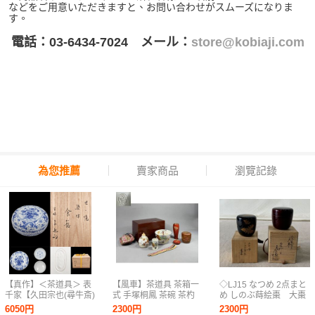
などをご用意いただきますと、お問い合わせがスムーズになりま
す。
電話：03-6434-7024 メール：
store@kobiaji.com
為您推薦
賣家商品
瀏覽記錄
【真作】＜茶道具＞ 表
【風車】茶道具 茶箱一
◇LJ15 なつめ 2点まと
千家【久田宗也(尋牛斎)
式 手塚桐鳳 茶碗 茶杓
め しのぶ蒔絵棗 大棗
書付】【淡海ぜぜ陽炎
茶筅筒 振出し 茶巾筒
川瀬表完 プラスチッ
6050円
2300円
2300円