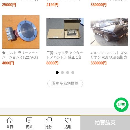
デリカD5/DELICA
モニー8人 純正 ドアア
ットボディ コアサポー
25000円
2194円
330000円
ウターハンドルセット
ト フェンダー ガラス
ボンネット ドア 内装
外装 電装品 エンジン
◆ コルト ラリーアート
三菱 フォルテ アウター
4UPJ-28229997］スタ
バージョンR ( Z27AG )
ドアハンドル 純正 1台
リオン A187A 部品販売
用 純正OP？ フューエ
分
カットボディ コアサポ
4800円
8000円
330000円
ルリッド 給油口 ◆
ート フェンダー ガラス
ボンネット ドア 内装
外装 電装品 エンジン
看更多為您推薦
拍賣結束
首頁
備註
比較
追蹤