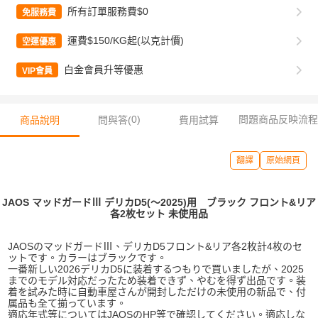
所有訂單服務費$0
免服務費
運費$150/KG起(以克計價)
空運優惠
白金會員升等優惠
VIP會員
0
)
問題商品反映流程
商品說明
問與答(
費用試算
翻譯
原始網頁
JAOS マッドガードⅢ デリカD5(〜2025)用 ブラック フロント&リア
各2枚セット 未使用品
JAOSのマッドガードⅢ、デリカD5フロント&リア各2枚計4枚のセ
ットです。カラーはブラックです。
一番新しい2026デリカD5に装着するつもりで買いましたが、2025
までのモデル対応だったため装着できず、やむを得ず出品です。装
着を試みた時に自動車屋さんが開封しただけの未使用の新品で、付
属品も全て揃っています。
適応年式等についてはJAOSのHP等で確認してください。適応しな