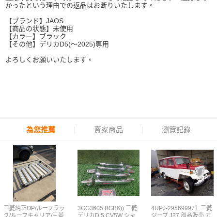
かったという理由での返品はお断りいたします。
【ブランド】JAOS
【商品の状態】未使用
【カラー】ブラック
【その他】デリカD5(〜2025)専用
よろしくお願いいたします。
為您推薦
賣家商品
瀏覽記錄
三菱純正OP/ルーフラッ
3GG3605 BGB6)) 三菱
4UPJ-29569997］三菱
ク/ルーフキャリア/三菱
デリカD:5 CV5W シャ
ジープ J37 部品販売 カ