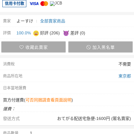
信用卡付款
賣家
よーすけ
全部賣家商品
評價
100.0%
好評 (206)
差評 (0)
收藏此賣家
加入黑名單
消費稅
不需要
商品所在地
東京都
日本當地運費
買方付運費(
可否同捆請查看頁面說明
)
運費：
發送方式
おてがる配送宅急便-1600円 (匿名賣家)
商品數量
1