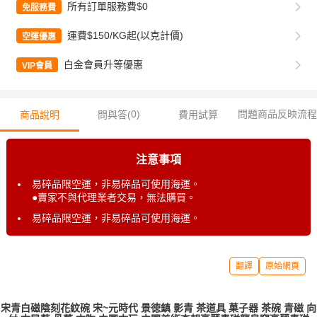
所有訂單服務費$0
免服務費
運費$150/KG起(以克計價)
空運優惠
白金會員升等優惠
VIP會員
0
)
問題商品反映流程
商品說明
問與答(
費用試算
注意事項
易碎品限空運，非易碎品可使用海運。
●賣家不與代理業者交易，無法購買。
易碎品限空運，非易碎品可使用海運。
翻譯
原始網頁
宋青白磁陰刻花紋碗 宋~元時代 景徳鎮 影青 茶道具 菓子器 茶碗 青磁 向