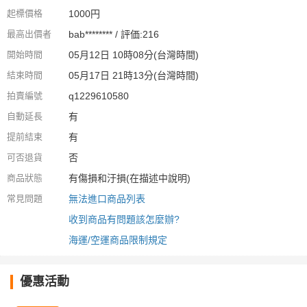
起標價格
1000円
最高出價者
bab******** / 評価:216
開始時間
05月12日 10時08分(台灣時間)
結束時間
05月17日 21時13分(台灣時間)
拍賣編號
q1229610580
自動延長
有
提前結束
有
可否退貨
否
商品狀態
有傷損和汙損(在描述中說明)
常見問題
無法進口商品列表
收到商品有問題該怎麼辦?
海運/空運商品限制規定
優惠活動