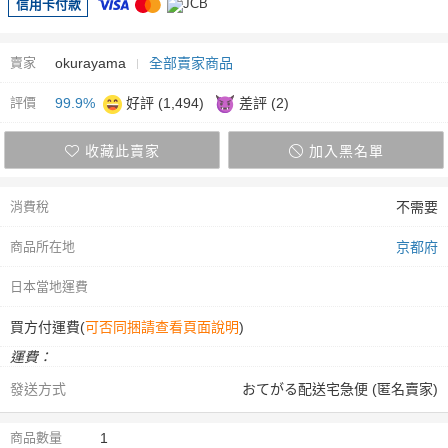
信用卡付款
賣家
okurayama
全部賣家商品
評價
99.9%
好評 (1,494)
差評 (2)
收藏此賣家
加入黑名單
消費稅
不需要
商品所在地
京都府
日本當地運費
買方付運費(
可否同捆請查看頁面說明
)
運費：
發送方式
おてがる配送宅急便 (匿名賣家)
商品數量
1