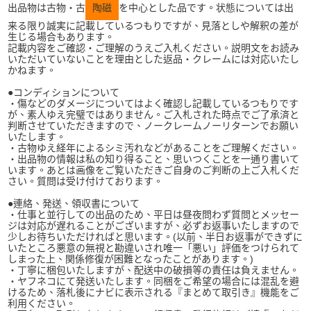
出品物は古物・古
陶磁
を中心とした品です。状態については出
来る限り誠実に記載しているつもりですが、見落としや解釈の差が
生じる場合もあります。
記載内容をご確認・ご理解のうえご入札ください。説明文をお読み
いただいていないことを理由とした返品・クレームには対応いたし
かねます。
●コンディションについて
・傷などのダメージについてはよく確認し記載しているつもりです
が、素人ゆえ完璧ではありません。ご入札された時点でご了承済と
判断させていただきますので、ノークレームノーリターンでお願い
いたします。
・古物ゆえ経年によるシミ汚れなどがあることをご理解ください。
・出品物の情報は私の知り得ること、思いつくことを一通り書いて
います。あとは画像をご覧いただきご自身のご判断の上ご入札くだ
さい。質問は受け付けております。
●連絡、発送、領収書について
・仕事と並行しての出品のため、平日は昼夜問わず質問とメッセー
ジは対応が遅れることがございますが、必ずお返事いたしますので
少しお待ちいただければと思います。(以前、半日お返事ができずに
いたところ悪意の無視と勘違いされ唯一「悪い」評価をつけられて
しまった上、関係修復が困難となったことがあります。)
・丁寧に梱包いたしますが、配送中の破損等の責任は負えません。
・ヤフネコにて発送いたします。同梱をご希望の場合には混乱を避
けるため、落札後にナビに表示される『まとめて取引き』機能をご
利用ください。