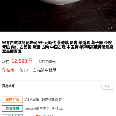
1 / 8
宋青白磁陰刻花紋碗 宋~元時代 景徳鎮 影青 茶道具 菓子器 茶碗
青磁 向付 古民藝 骨董 古陶 中国古玩 中国美術李朝高麗青磁龍泉
窯高麗青磁
12,500円
現在
NT2705元
結束
10
描述中說明
費用試算
試算
即時付款
ATM轉帳
超商代碼繳費
先買後付
zingala銀角零卡
AFTEE