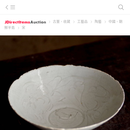
古董、收藏
工藝品
陶藝
中國、朝
鮮半島
宋