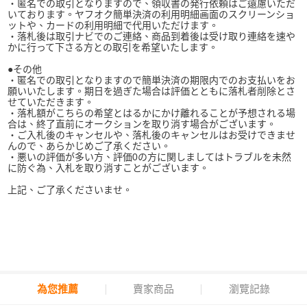
・匿名での取引となりますので、領収書の発行依頼はご遠慮いただ
いております。ヤフオク簡単決済の利用明細画面のスクリーンショ
ットや、カードの利用明細で代用いただけます。
・落札後は取引ナビでのご連絡、商品到着後は受け取り連絡を速や
かに行って下さる方との取引を希望いたします。
●その他
・匿名での取引となりますので簡単決済の期限内でのお支払いをお
願いいたします。期日を過ぎた場合は評価とともに落札者削除とさ
せていただきます。
・落札額がこちらの希望とはるかにかけ離れることが予想される場
合は、終了直前にオークションを取り消す場合がございます。
・ご入札後のキャンセルや、落札後のキャンセルはお受けできませ
んので、あらかじめご了承ください。
・悪いの評価が多い方、評価0の方に関しましてはトラブルを未然
に防ぐ為、入札を取り消すことがございます。
上記、ご了承くださいませ。
為您推薦
賣家商品
瀏覽記錄