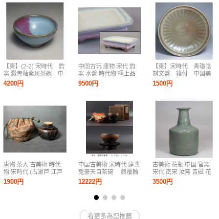
【東】(2-2) 宋時代 鈞
中国古玩 唐物 宋代 鈞
【東】宋時代 青磁陰
窯 澱青釉紫斑茶碗 中
窯 水盤 時代物 極上品
刻文盤 箱付 中国美
国美術/古美術・骨董
初だし品 D9498
術/古美術・骨董品
4200円
9500円
1500円
品 lot:73129
lot:73113
唐物 茶入 古美術 時代
中国古美術 宋時代 建盞
古美術 花瓶 中国 官窯
物 宋時代 (古瀬戸 江戸
兎豪天目茶碗 銀覆輪
宋代 南宋 汝窯 青磁 花
時代 牙蓋 茶道 仕覆付
伝世珍品 台・仕覆・桐
生 時代物 古玩 花器
1900円
12222円
3500円
箱付属
W12
看更多為您推薦