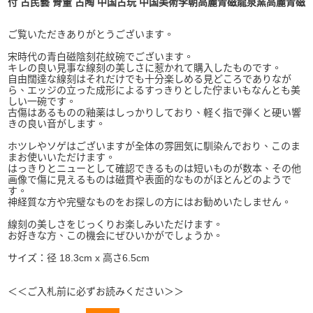
付 古民藝 骨董 古陶 中国古玩 中国美術李朝高麗青磁龍泉窯高麗青磁
ご覧いただきありがとうございます。
宋時代の青白磁陰刻花紋碗でございます。
キレの良い見事な線刻の美しさに惹かれて購入したものです。
自由闊達な線刻はそれだけでも十分楽しめる見どころでありなが
ら、エッジの立った成形によるすっきりとした佇まいもなんとも美
しい一碗です。
古傷はあるものの釉薬はしっかりしており、軽く指で弾くと硬い響
きの良い音がします。
ホツレやソゲはございますが全体の雰囲気に馴染んでおり、このま
まお使いいただけます。
はっきりとニューとして確認できるものは短いものが数本、その他
画像で傷に見えるものは磁貫や表面的なものがほとんどのようで
す。
神経質な方や完璧なものをお探しの方にはお勧めいたしません。
線刻の美しさをじっくりお楽しみいただけます。
お好きな方、この機会にぜひいかがでしょうか。
サイズ：径 18.3cm x 高さ6.5cm
＜＜ご入札前に必ずお読みください＞＞