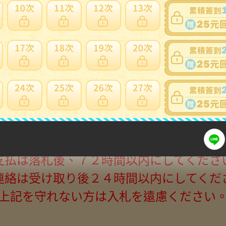
細問題說明請使用商品問與答
読みください。週末、祝日等、連絡、発送
事項が書いております。
た場合は自己紹介欄に記載のことは了承済
のみ、 受け取り後には必ず受け取り連絡を
受け取り連絡ができない方は入札をご遠
支払は落札後、７２時間以内にしてくださ
連絡は受け取り後２４時間以内にしてくだ
上記を守れない方は入札を遠慮ください