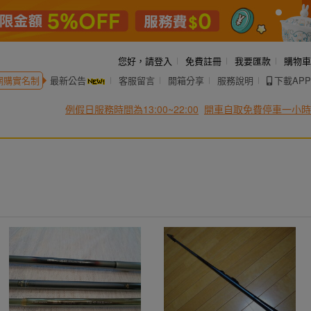
您好，
請登入
免費註冊
我要匯款
購物車
網購實名制
最新公告
客服留言
開箱分享
服務說明
下載APP
例假日服務時間為13:00~22:00
開車自取免費停車一小時