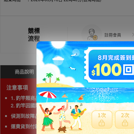
競標
註冊會員
流程
商品說明
問與答(
0
)
費用試算
注意事項
1. 釣竿類商品，若三邊長度總和超過180cm以上為大
2. 釣竿因國際運送經常發生破損，因此若非紙箱包裝，
偵測到故障品(垃圾品)、有照片及說明以外的問題，下標前
運費貨到付款