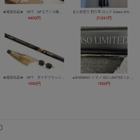
★格安出品★ NFT NFエアノス磯 ２・5－530 日本製 大型尾長グレ、マダイ、青物対象フカセロッド
まとめ売り 釣り竿 ロッド Daiwa SHIMANO ダイワ シマノ シーパラダイス X45 HOLIDAY ISO IL リーガル INTERLINE 帆影 @ZOOM 磯 XL LIMITED
4400円
21241円
★格安出品★ NFT ダイヤフラッシュ磯2－530 日本製 グレ、黒鯛対象フカセロッド
●SHIMANO シマノ ISO LIMITED 1.2-530 磯リミテッド 磯竿 中通し竿 ロッド 釣り竿 HS248523
1650円
1500円