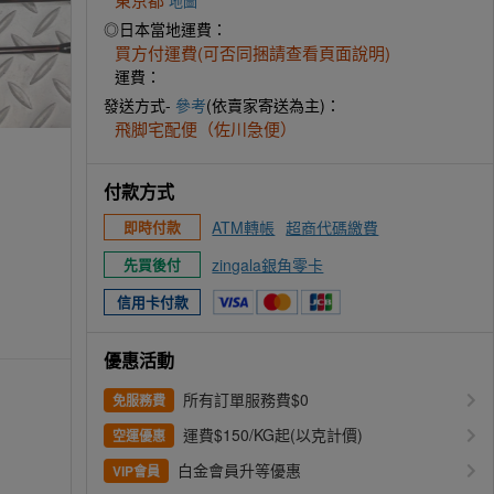
地圖
◎日本當地運費：
買方付運費(可否同捆請查看頁面說明)
運費：
發送方式-
參考
(依賣家寄送為主)：
飛脚宅配便（佐川急便）
付款方式
ATM轉帳
超商代碼繳費
即時付款
zingala銀角零卡
先買後付
信用卡付款
優惠活動
所有訂單服務費$0
免服務費
運費$150/KG起(以克計價)
空運優惠
白金會員升等優惠
VIP會員