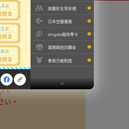
推薦好友享好禮
日本空運優惠
zingala銀角零卡
等ができない期間等、重要
寫開箱送回饋金
とします。
會員分級制度
してください。かんたん決
慮願います。
い。
さい。
。