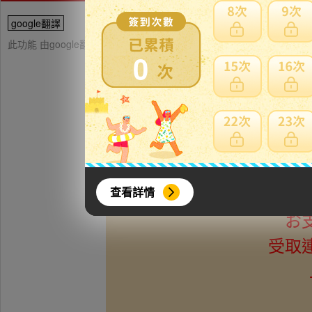
google翻譯
此功能 由google翻譯提供參考，樂淘不保證翻譯內容之正確性，詳
0
注意！自己紹介を必ずお
入札され
お支払いはかんたん決済
済、迅速な
查看詳情
お
受取