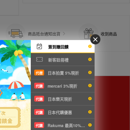
商品抵台通知出貨
收到商品
簽到賺回饋
新客註冊禮
日本拍賣 5%現折
代標
mercari 3%現折
代購
用。
日本樂天現折
代購
日本代購優惠
代購
Rakuma 最高10%現折
代購