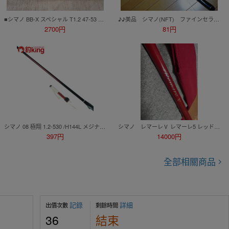
■シマノ BB-X スペシャル T1.2 47-53 Z ■シマノ 磯 EX 遠投 3-525 TS ■ダイワ HX 大島 T3-53 ※3本セット
♪♪美品 シマノ(NFT) ファインセラミックス プロセレクト スペシャル 1-53 日本製♪♪
2700円
81円
シマノ 08 極翔 1.2-530 /H144L メジナ クロ 黒鯛 クロダイ チヌ 口太 尾長 磯竿 黒鯛竿
シマノ レマーレⅤ レマーレ5 レッド 495 530 美品
397円
14000円
全部相關商品
記錄
詳細
出價次數
剩餘時間
36
結束