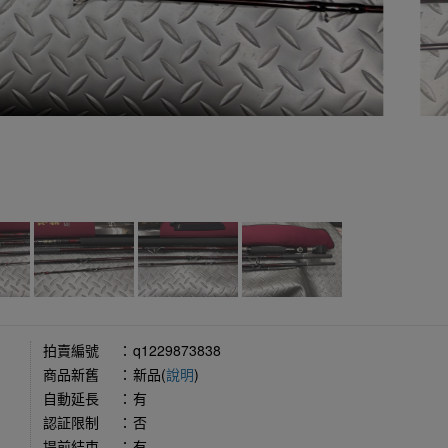
拍賣編號
：
q1229873838
商品新舊
：
新品(
說明
)
自動延長
：
有
認証限制
：
否
提前結束
：
有