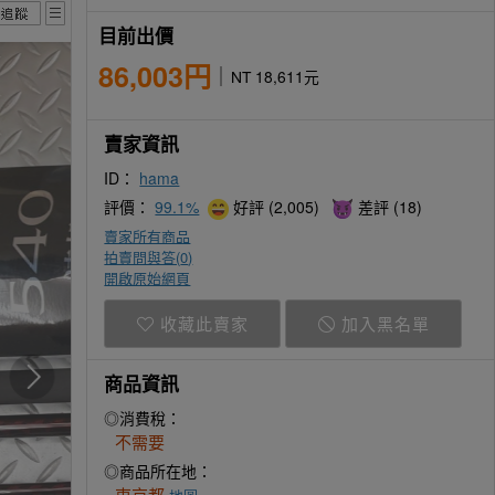
目前出價
86,003円
NT 18,611元
賣家資訊
ID：
hama
評價：
99.1%
好評 (2,005)
差評 (18)
賣家所有商品
拍賣問與答(
0
)
開啟原始網頁
收藏此賣家
加入黑名單
商品資訊
◎消費稅：
不需要
◎商品所在地：
東京都