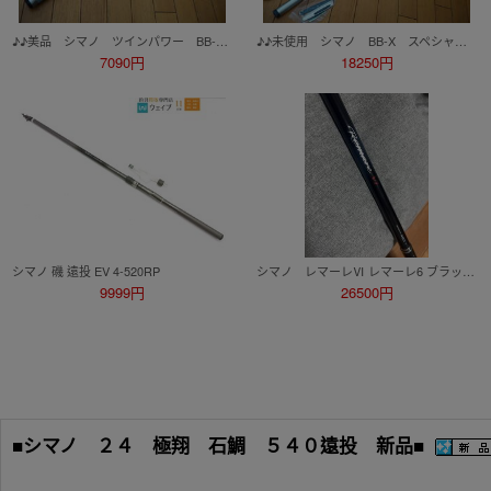
♪♪美品 シマノ ツインパワー BB-X スペシャル P4 53-55TS 遠投モデル 日本製♪♪
♪♪未使用 シマノ BB-X スペシャル T1.2-53 Z 日本製♪♪
7090円
18250円
シマノ 磯 遠投 EV 4-520RP
シマノ レマーレⅥ レマーレ6 ブラック 黒 美品
9999円
26500円
■シマノ ２４ 極翔 石鯛 ５４０遠投 新品■