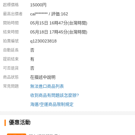
起標價格
15000円
最高出價者
cal******** / 評価:162
開始時間
05月15日 16時47分(台灣時間)
結束時間
05月18日 17時45分(台灣時間)
拍賣編號
q1230023818
自動延長
否
提前結束
有
可否退貨
否
商品狀態
在描述中說明
常見問題
無法進口商品列表
收到商品有問題該怎麼辦?
海運/空運商品限制規定
優惠活動