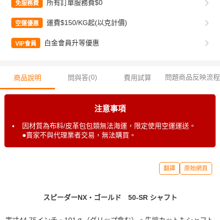
所有訂單服務費$0
免服務費
運費$150/KG起(以克計價)
空運優惠
白金會員升等優惠
VIP會員
0
)
問題商品反映流程
商品說明
問與答(
費用試算
注意事項
因材質為布料/皮革包包類無法海運，限定使用空運運送。
●賣家不與代理業者交易，無法購買。
翻譯
原始網頁
スピーダーNX・ゴールド 50-SR シャフト