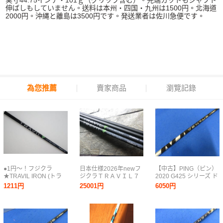
実寸44.75インチ・101ｇ（グリップ含む）。先端カットもシャフト
伸ばしもしていません。
送料は本州・四国・九州は1500円。北海道
2000円。沖縄と離島は3500円です。発送業者は佐川急便です。
為您推薦
賣家商品
瀏覽記錄
●1円〜！フジクラ
日本仕様2026年newフ
【中古】PING（ピン）
★TRAVIL IRON (トラ
ジクラＴＲＡＶＩＬ７
2020 G425 シリーズ ド
ヴィルアイアン) 85
５硬さS/6本セット未使
ライバー用シャフト単
1211円
25001円
6050円
S ユーティリティ用
用
体※スリーブ・グリッ
シャフト (92613
プ付【S】Fujikura
VENTUS BLACK 6
Velocore