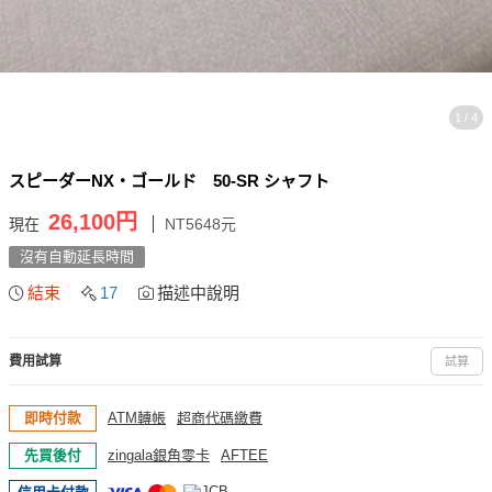
1 / 4
スピーダーNX・ゴールド 50-SR シャフト
26,100円
現在
NT5648元
沒有自動延長時間
結束
17
描述中說明
費用試算
試算
即時付款
ATM轉帳
超商代碼繳費
先買後付
zingala銀角零卡
AFTEE