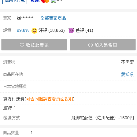
信用卡付款
賣家
kti********
全部賣家商品
評價
99.8%
好評 (18,853)
差評 (41)
收藏此賣家
加入黑名單
消費稅
不需要
商品所在地
愛知県
日本當地運費
買方付運費(
可否同捆請查看頁面說明
)
運費：
發送方式
飛脚宅配便（佐川急便）-1500円
商品數量
1