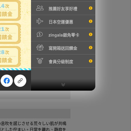
推薦好友享好禮
日本空運優惠
zingala銀角零卡
寫開箱送回饋金
會員分級制度
の息吹を感じさせる荒々しい肌が共鳴
凛とした佇まい。日常を離れ、静寂を