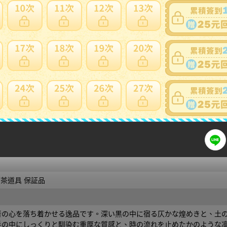
細問題說明請使用商品問與答
【古美味】上野山野陶 上口愚朗 茶碗 茶道具 保証品
 茶道具 保証品
者の心を落ち着かせる逸品です。深い黒の中に宿る仄かな煌めきと、土
手の中にしっくりと馴染む重厚な質感と、時の流れを止めたかのような