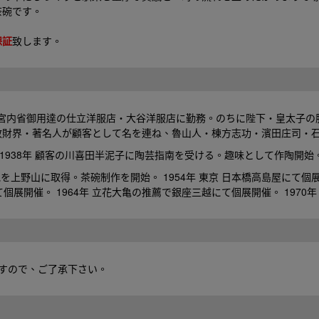
茶碗です。
保証
致します。
8年 宮内省御用達の仕立洋服店・大谷洋服店に勤務。のちに陛下・皇太子の服
財界・著名人が顧客として名を連ね、魯山人・棟方志功・濱田庄司・石黒
1938年 顧客の川喜田半泥子に陶芸指南を受ける。趣味として作陶開始。 
地を上野山に取得。茶碗制作を開始。 1954年 東京 日本橋高島屋にて個展
て個展開催。 1964年 立花大亀の推薦で銀座三越にて個展開催。 1970年
すので、ご了承下さい。