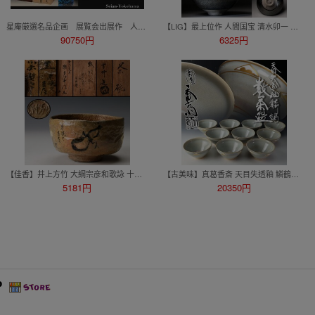
星庵厳選名品企画 展覧会出展作 人間国宝 加藤卓男 ラスター彩遊鹿文茶碗 共箱
【LIG】最上位作 人間国宝 清水卯一 鉄耀(蓬莱耀)茶碗 共箱 共布 栞 本物保証 漆黒に咲く、銀花の極致 2607.107
90750円
6325円
【佳香】井上方竹 大綱宗彦和歌詠 十四代楽吉左衛門筆 瓢画茶碗 小赤壁にて 十四代楽吉左衛門(覚入)書付箱 茶道具 本物保証
【古美味】真葛香斎 天目失透釉 鱗鶴数茶碗 十客 茶道具 保証品 E5hZ
5181円
20350円
P