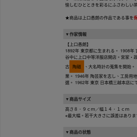
愉しむひとときを彩るにふさわしい
★商品は上口愚朗の作品である事を
▼作家情報
【上口愚朗】
1892年 東京都に生まれる。 190
谷中に上口中等洋服店開店。宮家・政
古
陶磁
、大名時計の蒐集を開始。 
業。 1946年 陶芸家を志し、工房用
選。 1962年 東京 日本橋三越本店に
▼商品サイズ
高さ８．９ｃｍ／幅１４．１ｃｍ
※最大幅。若干大きさに誤差はありま
▼商品の状態