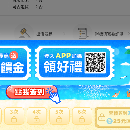
可否退貨
：
否
出價競標
得標填寫委託單
問題商品反映流程