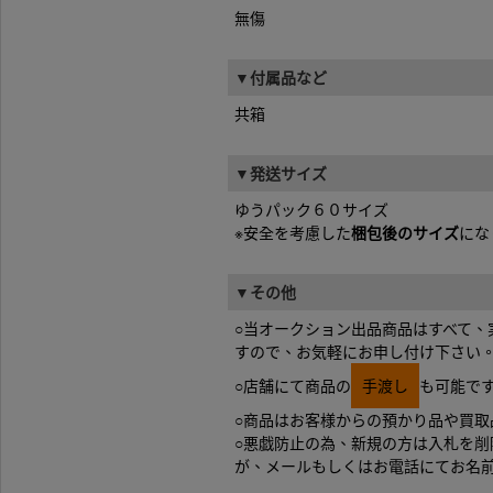
無傷
▼付属品など
共箱
▼発送サイズ
ゆうパック６０サイズ
※安全を考慮した
梱包後のサイズ
にな
▼その他
○当オークション出品商品はすべて
すので、お気軽にお申し付け下さい
○店舗にて商品の
手渡し
も可能で
○商品はお客様からの預かり品や買取
○悪戯防止の為、新規の方は入札を
が、メールもしくはお電話にてお名前と