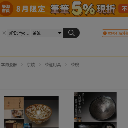
03/04
海外
日本陶瓷器
京燒
茶道用具
茶碗