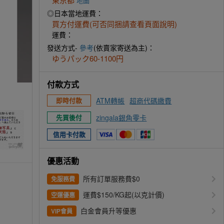
地圖
◎日本當地運費：
買方付運費(可否同捆請查看頁面說明)
運費：
發送方式-
參考
(依賣家寄送為主)：
ゆうパック60-1100円
付款方式
ATM轉帳
超商代碼繳費
即時付款
zingala銀角零卡
先買後付
信用卡付款
優惠活動
所有訂單服務費$0
免服務費
運費$150/KG起(以克計價)
空運優惠
白金會員升等優惠
VIP會員