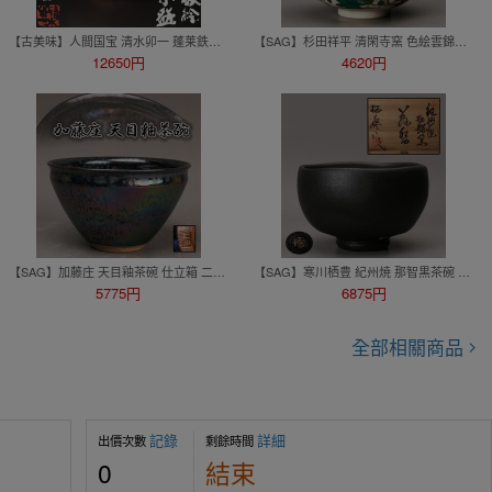
【古美味】人間国宝 清水卯一 蓬莱鉄絵茶碗 茶道具 保証品 P4Do
【SAG】杉田祥平 清閑寺窯 色絵雲錦金流水ノ画 茶碗 共箱 共布 栞 茶道具 本物保証
12650円
4620円
【SAG】加藤庄 天目釉茶碗 仕立箱 二重箱 茶道具 本物保証
【SAG】寒川栖豊 紀州焼 那智黒茶碗 共箱 茶道具 本物保証
5775円
6875円
全部相關商品
記錄
詳細
出價次數
剩餘時間
0
結束