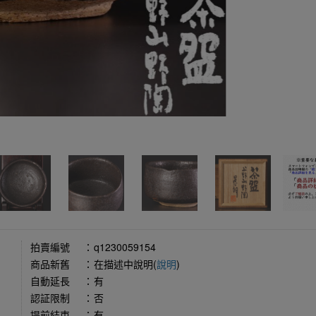
拍賣編號
：
q1230059154
商品新舊
：
在描述中說明(
說明
)
自動延長
：
有
認証限制
：
否
提前結束
：
有