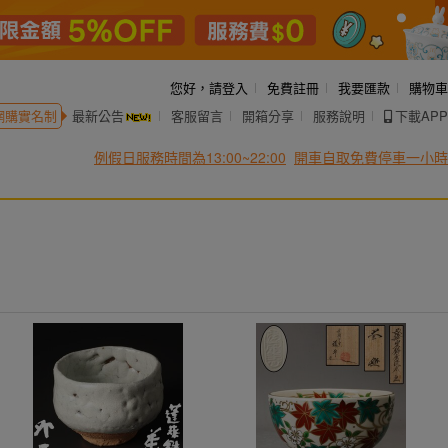
您好，
請登入
免費註冊
我要匯款
購物車
網購實名制
最新公告
客服留言
開箱分享
服務說明
下載APP
例假日服務時間為13:00~22:00
開車自取免費停車一小時