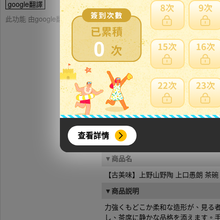
google翻譯
此功能 由google翻譯提供參考，樂淘不保證翻譯內容之正確性，詳
0
▼商品詳細写真
查看詳情
▼商品名
【古美味】上野山野陶 上口愚朗 茶碗
▼商品説明
力強くもどこか柔和な造形が、見る
し、茶席に静かな品格を添えます。