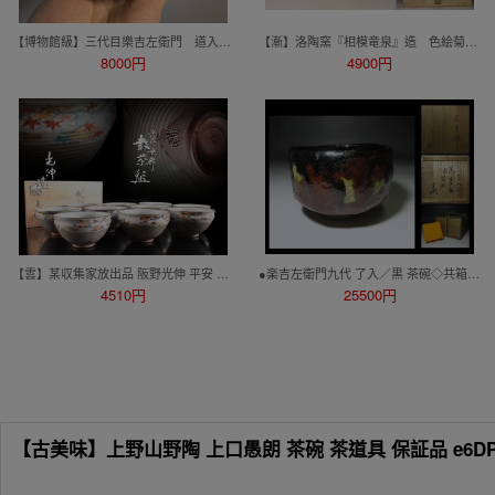
【博物館級】三代目樂吉左衛門 道入 ノンコウ 黒楽茶碗 楽吉左衛門 十代旦入識箱
【漸】洛陶窯『相模竜泉』造 色絵菊画茶碗 共箱 共布 栞付き 師:杉田祥平 京焼 清水焼 茶道具 本物保証【HY4180】
8000円
4900円
【雲】某収集家放出品 阪野光伸 平安 色絵 雲錦 紅葉 絵付 数茶碗 10客 共箱 古美術品(懐石料理道具)BY8094 LTcfds
●楽吉左衛門九代 了入／黒 茶碗◇共箱◇裏千家十四世 淡々斎 書付・花押◇銘【里秋】●
4510円
25500円
【古美味】上野山野陶 上口愚朗 茶碗 茶道具 保証品 e6D