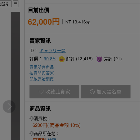
目前出價
62,000円
NT 13,416元
賣家資訊
ID：
ギャラリー開
評價：
99.8%
好評 (13,418)
差評 (21)
賣家所有商品
拍賣問與答(
0
)
開啟原始網頁
收藏此賣家
加入黑名單
商品資訊
◎消費稅：
6200円( 商品金額 10%)
◎商品所在地：
東京都