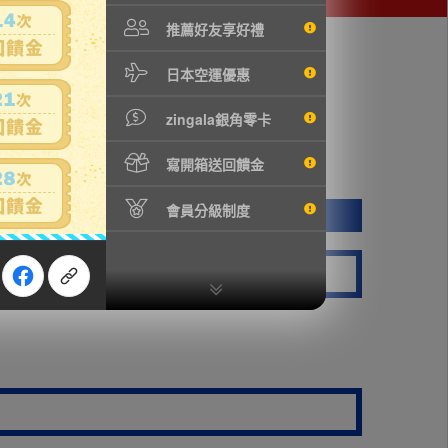
推薦好友享好禮
日本空運優惠
zingala銀角零卡
寫開箱送回饋金
會員分級制度
.2×5cm