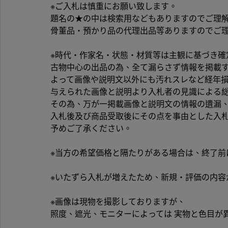
※ご入札は慎重にお願い致します。
題名の★の中は検索用などもありますのでご理
骨董品・預かり品の代理出品等ありますのでご
※時代・作家名・状態・材質等は主観に基づき確
古物中心の出品の為、全て漏らさず情報を掲載
よって画像や説明文以外にも汚れスレなど経年
与えられた画像と説明より入札者の見識による
その為、万が一掲載画像と説明文の情報の遺漏
入札後及び商品受取後にその点を事由とした入
予めご了承ください。
※当方の希望価格と隔たりがある場合は、終了前
※いたずら入札が増えたため、新規・評価の内
※画像は現物を撮影しておりますが、
照度、遮光、モニターによっては 実物と色目が