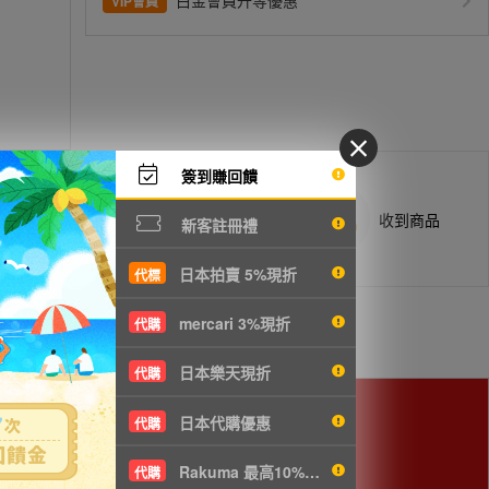
白金會員升等優惠
VIP會員
簽到賺回饋
商品抵台通知出貨
收到商品
新客註冊禮
日本拍賣 5%現折
代標
mercari 3%現折
代購
日本樂天現折
代購
日本代購優惠
代購
Rakuma 最高10%現折
代購