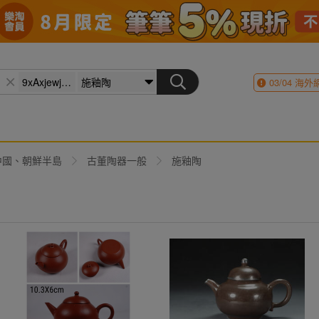
03/04
海外
中國、朝鮮半島
古董陶器一般
施釉陶