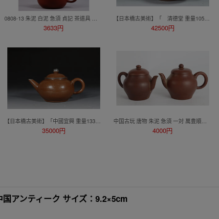
0808-13 朱泥 白泥 急須 貞記 茶道具 煎茶道具 中国古美術 古玩 中国アンティーク
【日本橋古美術】「 清德堂 重量105g」朱泥 紫砂 壺 宜興 紫砂 壷 茶壺 煎茶 急須 孟臣 紫泥 水平 清 明 紫砂壺 紫砂壷 茶道具
3633円
42500円
【日本橋古美術】「中國宜興 重量133g」朱泥 紫砂 壺 宜興 紫砂 壷 茶壺 煎茶 急須 孟臣 紫泥 水平 清 明 紫砂壺 紫砂壷 茶道具
中国古玩 唐物 朱泥 急須 一対 萬豊順記（煎茶壷宜興紫砂）F780
35000円
4000円
中国アンティーク サイズ：9.2×5cm