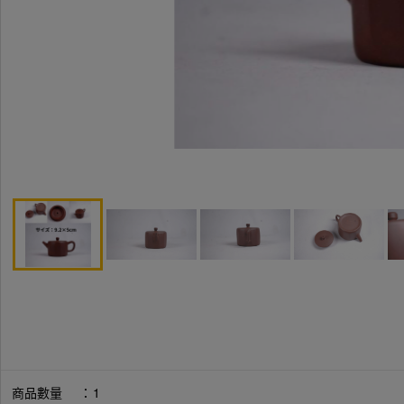
商品數量
：
1