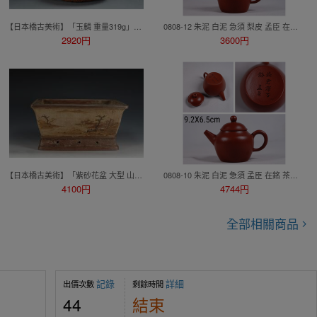
【日本橋古美術】「玉麟 重量319g」朱泥 紫砂 壺 宜興 紫砂 壷 茶壺 煎茶 急須 孟臣 紫泥 水平 清 明 紫砂壺 紫砂壷 茶道具
0808-12 朱泥 白泥 急須 梨皮 孟臣 在銘 茶道具 煎茶道具 中国古美術 古玩 中国アンティーク
2920円
3600円
【日本橋古美術】「紫砂花盆 大型 山水図絵付 盆栽鉢 長方鉢 蘭鉢」重量2129g 朱泥 紫砂 壺 宜興 紫砂 壷 茶壺 煎茶 孟臣 紫泥 水平 清 明
0808-10 朱泥 白泥 急須 孟臣 在銘 茶道具 煎茶道具 中国古美術 古玩 中国アンティーク
4100円
4744円
全部相關商品
記錄
詳細
出價次數
剩餘時間
44
結束