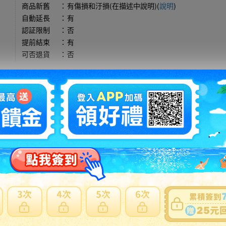
商品新舊
：
有傷損和汙損(在描述中說明)(
說明
)
自動延長
：
有
認証限制
：
否
提前結束
：
有
可否退貨
：
否
出價競標
得標填寫委託單
問題商品反映流程