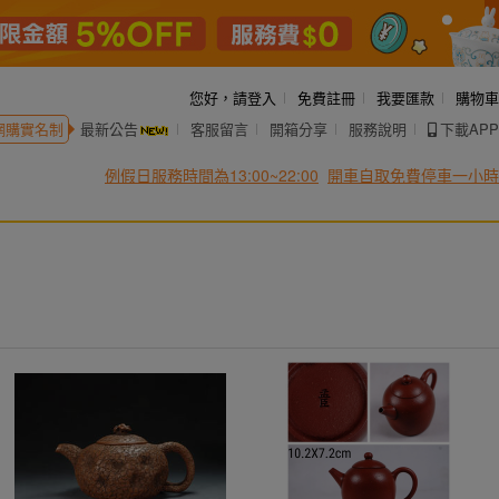
您好，
請登入
免費註冊
我要匯款
購物車
網購實名制
最新公告
客服留言
開箱分享
服務說明
下載APP
例假日服務時間為13:00~22:00
開車自取免費停車一小時