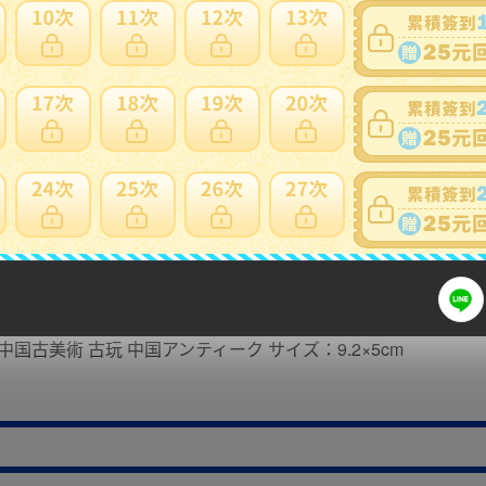
細問題說明請使用商品問與答
4朱泥 白泥 急須 茶道具 煎茶道具 中国古美術 古玩 中国アンティーク サイズ：9
 中国古美術 古玩 中国アンティーク サイズ：9.2×5cm