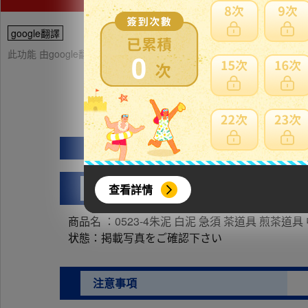
google翻譯
此功能 由google翻譯提供參考，樂淘不保證翻譯內容之正確性，詳
0
0523-
商品内容
查看詳情
商品名 ：0523-4朱泥 白泥 急須 茶道具 煎茶道具
状態：掲載写真をご確認下さい
注意事項