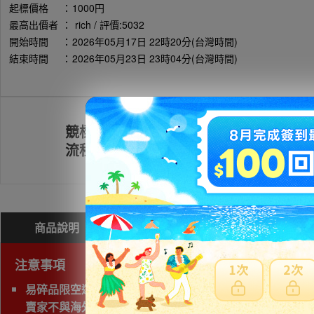
起標價格
：
1000円
最高出價者
：
rich / 評價:5032
開始時間
：
2026年05月17日 22時20分(台灣時間)
結束時間
：
2026年05月23日 23時04分(台灣時間)
競標
註冊會員
流程
商品說明
問與答(
0
)
費用試算
注意事項
易碎品限空運，非易碎品可使用海運。
賣家不與海外業者交易，因此無法購買.