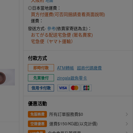
地圖
◎日本當地運費：
買方付運費(可否同捆請查看頁面說明)
運費：
發送方式-
參考
(依賣家寄送為主)：
おてがる配送宅急便 (匿名賣家)
宅急便（ヤマト運輸）
付款方式
ATM轉帳
超商代碼繳費
即時付款
zingala銀角零卡
先買後付
信用卡付款
優惠活動
所有訂單服務費$0
免服務費
運費$150/KG起(以克計價)
空運優惠