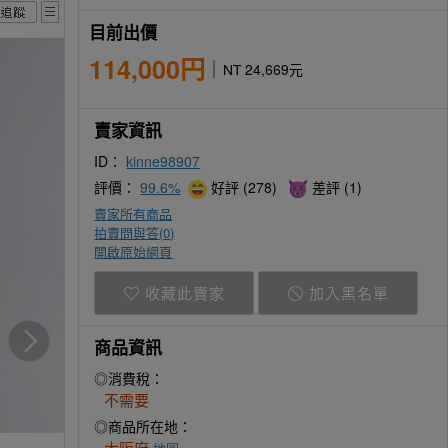
目前出價
114,000円
NT 24,669元
賣家資訊
ID：
kinne98907
評價：
99.6%
好評 (278)
差評 (1)
賣家所有商品
拍賣問與答(
0
)
開啟原始網頁
收藏此賣家
加入黑名單
商品資訊
◎消費稅：
不需要
◎商品所在地：
大阪府