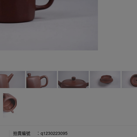
拍賣編號
：
q1230223095