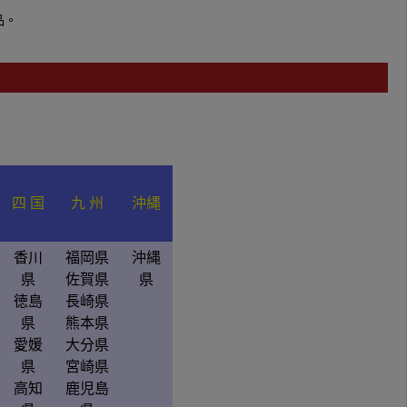
品。
四 国
九 州
沖縄
香川
福岡県
沖縄
県
佐賀県
県
徳島
長崎県
県
熊本県
愛媛
大分県
県
宮崎県
高知
鹿児島