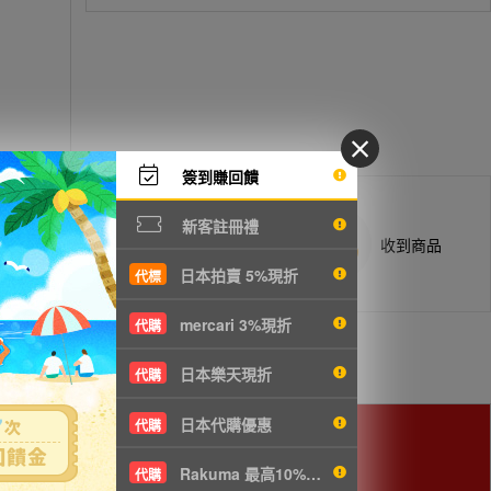
簽到賺回饋
新客註冊禮
商品抵台通知出貨
收到商品
日本拍賣 5%現折
代標
mercari 3%現折
代購
日本樂天現折
代購
日本代購優惠
代購
Rakuma 最高10%現折
用。
代購