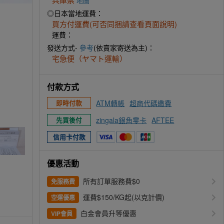
地圖
◎日本當地運費：
買方付運費(可否同捆請查看頁面說明)
運費：
發送方式-
參考
(依賣家寄送為主)：
宅急便（ヤマト運輸）
付款方式
ATM轉帳
超商代碼繳費
即時付款
zingala銀角零卡
AFTEE
先買後付
信用卡付款
優惠活動
所有訂單服務費$0
免服務費
運費$150/KG起(以克計價)
空運優惠
白金會員升等優惠
VIP會員