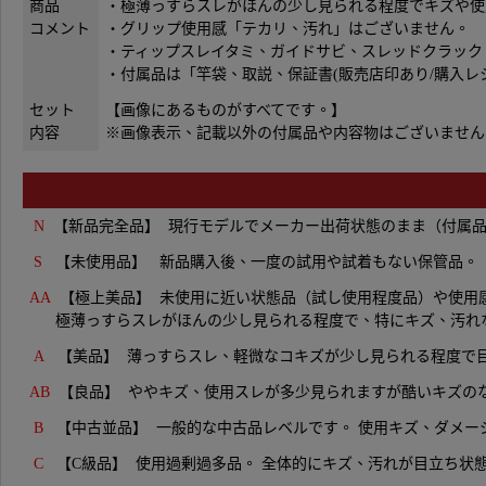
商品
・極薄っすらスレがほんの少し見られる程度でキズや使
コメント
・グリップ使用感「テカリ、汚れ」はございません。
・ティップスレイタミ、ガイドサビ、スレッドクラック
・付属品は「竿袋、取説、保証書(販売店印あり/購入レシ
セット
【画像にあるものがすべてです。】
内容
※画像表示、記載以外の付属品や内容物はございません
N
【新品完全品】 現行モデルでメーカー出荷状態のまま（付属品完
S
【未使用品】 新品購入後、一度の試用や試着もない保管品。
AA
【極上美品】 未使用に近い状態品（
試し使用程度品）や使用
極薄っすらスレがほんの少し見られる程度で、特にキズ、汚れな
A
【美品】 薄っすらスレ、軽微なコキズが少し見られる程度で
AB
【良品】 ややキズ、使用スレが多少見られますが酷いキズの
B
【中古並品】 一般的な中古品レベルです。 使用キズ、ダメ
C
【C級品】
使用過剰過多品。 全体的にキズ、汚れが目立ち
状