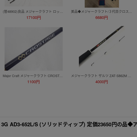
(管48902)良品 メジャークラフト ロックライバー 5G RV5-852Ｈ/Ｂ ロックフィッシュ ロッド
美品◆メジャークラフト/３代目クロステージ イカメタル S702H/オモリグ◆スピニング
17100円
6680円
Major Craft メジャークラフト CROSTAGE CRX-T732AJI クロステージ ロッド 釣り竿 ¶ 7650E-6
メジャークラフト ザルツ ZAT-S862M 2ピース スピニングロッド 中古品 | MAJOR CRAFT ZALTZ 釣具 Rod ロッド サーフ ライトジギング
1100円
4000円
 AD3-652L/S (ソリッドティップ) 定価23650円の品