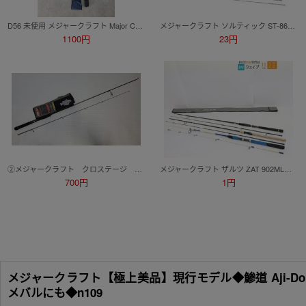
D56 未使用 メジャークラフト Major Craft クロステージ CROSTAGE CRXJ-B602/4 JERKING SPEC 釣竿 釣具店閉店品 大阪 1円スタート
メジャークラフト ソルティック ST-862PE
1100円
23円
②メジャークラフト クロステージ CRS-S732 穂先折れあり ロックフィッシュモデル メバリング
メジャークラフト ザルツ ZAT 902ML、ダイワ トライフォース Z 902MLFS 他 計3点セット
700円
1円
メジャークラフト【極上美品】現行モデル◆鯵道 Aji-Do 3G
メバルにも◆n109