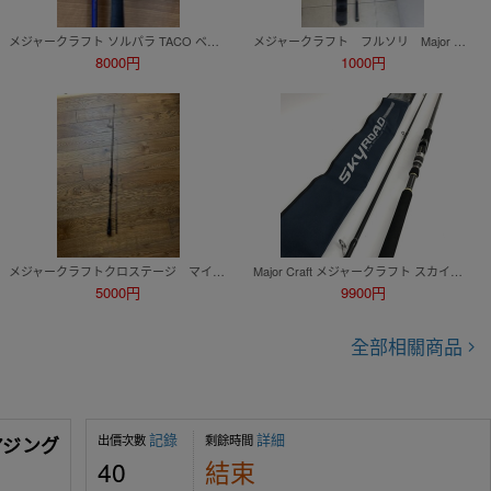
メジャークラフト ソルパラ TACO ベイト SPS-B70H/Taco レッドマックス船 ベイトリールセット タコ釣り 蛸
メジャークラフト フルソリ Major Craft FULLSOLI LIGHT JIGGING FSLJ-S64ML 人気ロッド 1000円スタート
8000円
1000円
メジャークラフトクロステージ マイクロジギング CRXJ-S742MJ
Major Craft メジャークラフト スカイロード SKR-1002M シーバスロッド 釣具 釣り竿 フィッシング 釣り つり アウトドア ★TA992
5000円
9900円
全部相關商品
記錄
詳細
出價次數
剩餘時間
◆アジング
40
結束