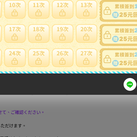
日本會主動加一個紙箱包裝，會增加國際運費。
標前注意
細問題說明請使用商品問與答
【商品説明】
AD3-652L/S (ソリッドティップ) 定価23650円の品
せて、ご確認ください。
いただけます。