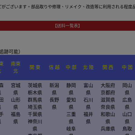
どがございます。
部品取りや修理、リメイク、改造等に利用される程度
【送料一覧表】
/追跡可能）
東
南東
関 東
信 越
中 部
北 陸
関 西
中 国
北
北
森
宮城
茨城県
新潟
静岡
富山
大阪府
岡山
県
県
栃木県
県
県
県
京都府
県
田
山形
群馬県
長野
愛知
石川
滋賀県
広島
県
県
埼玉県
県
県
県
奈良県
県
手
福島
千葉県
三重
福井
和歌山
山口
県
県
神奈川
県
県
県
県
県
岐阜
兵庫県
鳥取