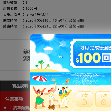
商品數量
：
1
起標價格
：
1000円
最高出價者
：
s_ya / 評價:11
開始時間
：
2026年05月18日 16時07分(台灣時間)
結束時間
：
2026年05月21日 22時06分(台灣時間)
競標
註冊會員
流程
商品說明
問與答(
0
)
費用試算
注意事項
1. 釣竿類商品，若三邊長度總和超過180cm以上為大