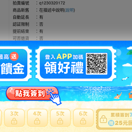
拍賣編號
：
q1230320172
商品新舊
：
在描述中說明(
說明
)
自動延長
：
有
認証限制
：
否
提前結束
：
有
可否退貨
：
否
出價競標
得標填寫委託單
問題商品反映流程
型商品，使用空運會產生材積費用與其他費用，使用海運則無其他費