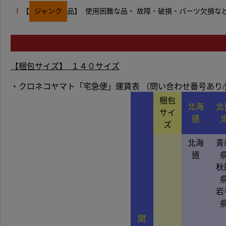
J
【
ジャンク
品】 使用困難な品。 故障、破損、パーツ欠損な
【梱
包サイズ】 １４
０サイズ
・クロネコヤマト「宅急便」運賃表 （問い合わせ番号あり
梱包
北海
北
サイ
道
ズ
北海
青
道
秋
岩
関