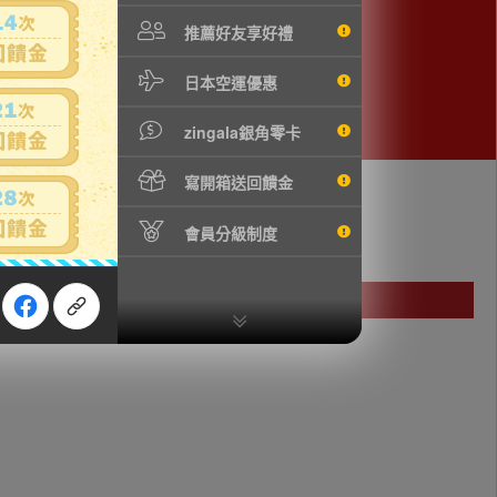
推薦好友享好禮
日本空運優惠
zingala銀角零卡
寫開箱送回饋金
會員分級制度