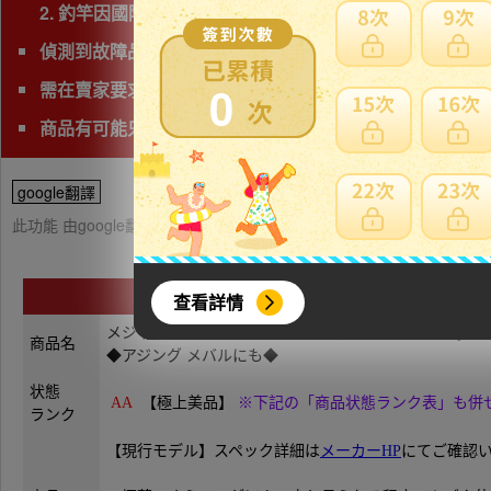
2. 釣竿因國際運送經常發生破損，因此若非紙箱包裝，
偵測到故障品(垃圾品)、問題商品、可能無法修理字樣,下
0
需在賣家要求時間完成匯款
商品有可能只能自取，自取費用相當高，請查看頁面確認
google翻譯
此功能 由google翻譯提供參考，樂淘不保證翻譯內容之正確性，詳
查看詳情
メジャークラフト【極上美品】現行モデル◆鯵道 Aji-Do 3G 
商品名
◆アジング メバルにも◆
状態
AA
【極上美品】
※下記の「商品状態ランク表」も併
ランク
【現行モデル】スペック詳細は
メーカーHP
にてご確認