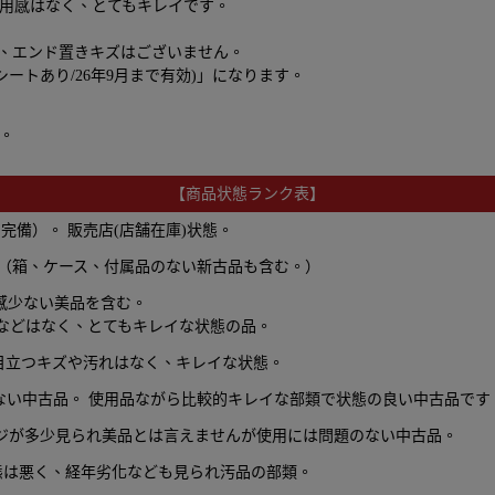
用感はなく、とてもキレイです。
、エンド置きキズはございません。
ートあり/26年9月まで有効)」になります。
。
【商品状態ランク表】
備）。 販売店(店舗在庫)状態。
 （箱、ケース、付属品のない新古品も含む。）
感少ない美品を含む。
どはなく、とてもキレイな状態の品。
目立つキズや汚れはなく、キレイな状態。
ない中古品。 使用品ながら比較的キレイな部類で状態の良い中古品です
ージが多少見られ美品とは言えませんが使用には問題のない中古品。
態は悪く、経年劣化なども見られ汚品の部類。