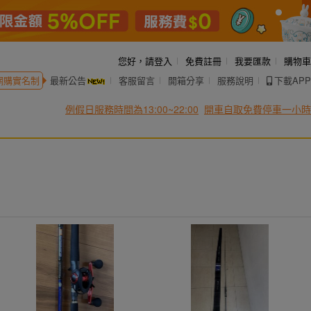
您好，
請登入
免費註冊
我要匯款
購物車
網購實名制
最新公告
客服留言
開箱分享
服務說明
下載APP
例假日服務時間為13:00~22:00
開車自取免費停車一小時