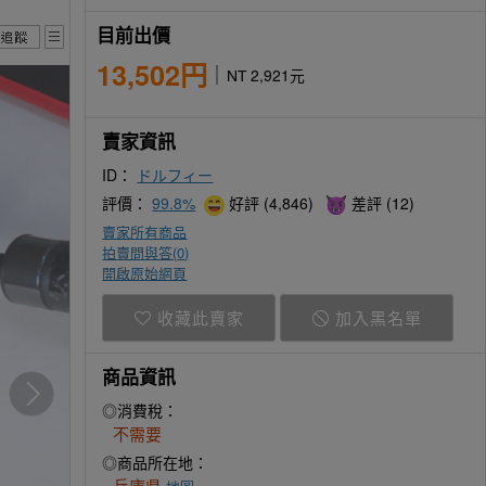
目前出價
13,502円
NT 2,921元
賣家資訊
ID：
ドルフィー
評價：
99.8%
好評 (4,846)
差評 (12)
賣家所有商品
拍賣問與答(
0
)
開啟原始網頁
收藏此賣家
加入黑名單
商品資訊
◎消費稅：
不需要
◎商品所在地：
兵庫県