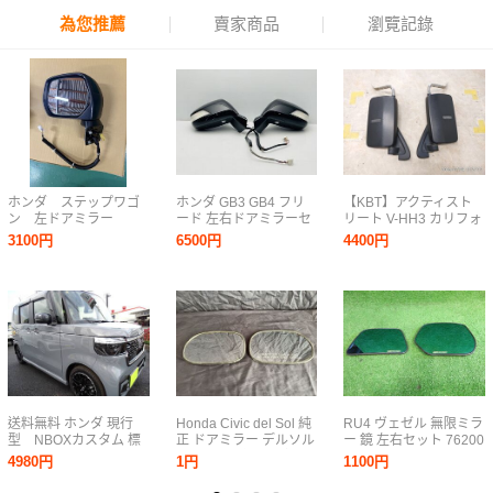
為您推薦
賣家商品
瀏覽記錄
ホンダ ステップワゴ
ホンダ GB3 GB4 フリ
【KBT】アクティスト
ン 左ドアミラー
ード 左右ドアミラーセ
リート V-HH3 カリフォ
ット サイドミラー 7ピ
ルニアミラー 左右セッ
3100円
6500円
4400円
ース RP45P パープル
ト ※カラカラ音あり
(C8)
送料無料 ホンダ 現行
Honda Civic del Sol 純
RU4 ヴェゼル 無限ミラ
型 NBOXカスタム 標
正 ドアミラー デルソル
ー 鏡 左右セット 76200
準グレード ６BA-JF５
EG1 EG2 輸出モデル
‐XMR‐0000 (ジャンク)
4980円
1円
1100円
JF６系共通 光沢艶あり
USDM 左右セット
カーボン調 ドアミラー