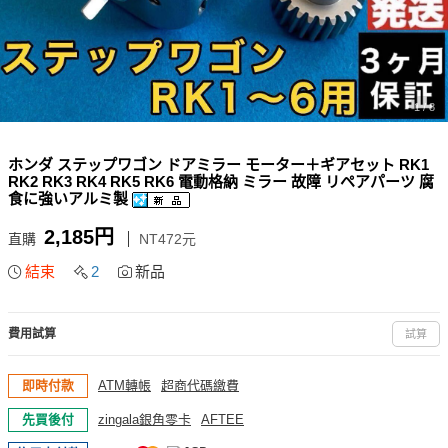
1 / 8
ホンダ ステップワゴン ドアミラー モーター＋ギアセット RK1
RK2 RK3 RK4 RK5 RK6 電動格納 ミラー 故障 リペアパーツ 腐
食に強いアルミ製
2,185円
直購
NT472元
結束
2
新品
費用試算
試算
即時付款
ATM轉帳
超商代碼繳費
先買後付
zingala銀角零卡
AFTEE