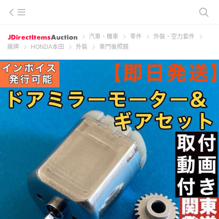
汽車、機車
零件
外裝、空力套件
廠牌
HONDA本田
外裝
車門後照鏡