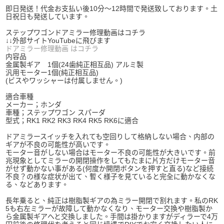
即日発送！代金お支払い後10分〜12時間で発送致しております。土
日祝日も発送しています。
ステップワゴンドアミラー修理動画はコチラ
↓↓外部サイトYouTubeに飛びます
ドアミラー修理動画 はコチラ
内容品
金属製ギア 1個(24歯純正相互品) アルミ製
汎用モーター1個(純正相互品)
(ビスやワッシャーは付属しません。)
適合車種
メーカー；ホンダ
車種；ステップワゴン スパーダ
型式；RK1 RK2 RK3 RK4 RK5 RK6に適合
ドアミラースイッチを入れても空回りして格納しない場合、内部の
ギアが不良の可能性が高いです。
モーター音がしない場合はモーター不良の可能性が大きいです。前
兆現象としてミラーの開閉操作をしてもたまに片方だけモーター音
がせず動かない事がある(何度か開閉ボタンを押すと直る)など接続
不良？の様な症状が出て、暫く様子を見ていると完全に動かなくな
る、などあります。
長年乗ると、純正は樹脂製ギアの為ミラー開閉で割れます。私のRK
5も右左ミラーが故障して動かなくなり、モーター交換や樹脂製か
ら金属製ギアへと交換しました。手間は掛かりますがディラーで4万