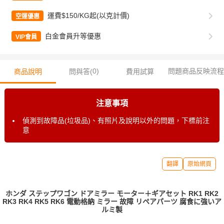
運費$150/KG起(以克計價)
空運優惠
白金會員升等優惠
VIP會員
0
)
問題商品反映流程
商品說明
問與答(
費用試算
注意事項
偵測到故障品(垃圾品)、有照片及說明以外的問題，下標前注
意
翻譯
原始網頁
ホンダ ステップワゴン ドアミラー モーター＋ギアセット RK1 RK2
RK3 RK4 RK5 RK6 電動格納 ミラー 故障 リペアパーツ 腐食に強いア
ルミ製