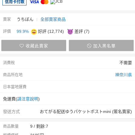
信用卡付款
賣家
うちぼん
全部賣家商品
評價
99.9%
好評 (12,774)
差評 (7)
收藏此賣家
加入黑名單
消費稅
不需要
商品所在地
神奈川県
日本當地運費
免運費(
請注意說明
)
發送方式
おてがる配送ゆうパケットポストmini (匿名賣家)
商品數量
9 / 剩餘:7