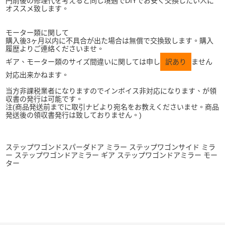
円前後の修理代を考えると同じ境遇でDIYでお安く交換したい人に
オススメ致します。
モーター類に関して
購入後3ヶ月以内に不具合が出た場合は無償で交換致します。購入
履歴よりご連絡くださいませ。
ギア、モーター類のサイズ間違いに関しては申し
訳あり
ません
対応出来かねます。
当方非課税業者になりますのでインボイス非対応になります、が領
収書の発行は可能です。
注(商品発送前までに取引ナビより宛名をお教えくださいませ。商品
発送後の領収書発行は致しておりません。)
ステップワゴンドスパーダドア ミラー ステップワゴンサイド ミラ
ー ステップワゴンドアミラー ギア ステップワゴンドアミラー モー
ター