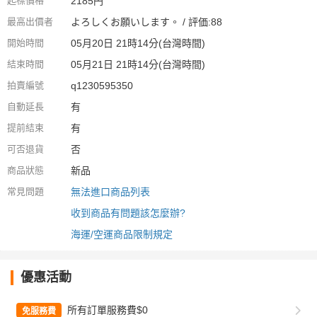
起標價格
2185円
最高出價者
よろしくお願いします。 / 評価:88
開始時間
05月20日 21時14分(台灣時間)
結束時間
05月21日 21時14分(台灣時間)
拍賣編號
q1230595350
自動延長
有
提前結束
有
可否退貨
否
商品狀態
新品
常見問題
無法進口商品列表
收到商品有問題該怎麼辦?
海運/空運商品限制規定
優惠活動
所有訂單服務費$0
免服務費