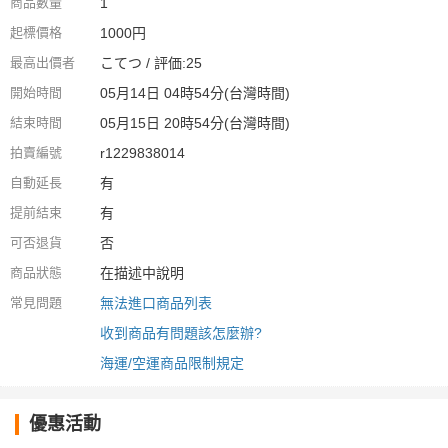
商品數量
1
起標價格
1000円
最高出價者
こてつ / 評価:25
開始時間
05月14日 04時54分(台灣時間)
結束時間
05月15日 20時54分(台灣時間)
拍賣編號
r1229838014
自動延長
有
提前結束
有
可否退貨
否
商品狀態
在描述中說明
常見問題
無法進口商品列表
收到商品有問題該怎麼辦?
海運/空運商品限制規定
優惠活動