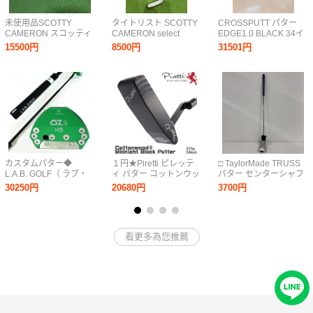
未使用品SCOTTY
タイトリスト SCOTTY
CROSSPUTT パター
CAMERON スコッティ
CAMERON select
EDGE1.0 BLACK 34イ
キャメロン パター
NEWPORT 33インチ
ンチ 中古美品（ヘット
15500円
8500円
31501円
Lucky Clover SELECT
パター PT
カバー新品）
ニューポート2 ラッキ
ークローバー33イン
チ ヘッドカバー付き
カスタムパター◆
１円★Piretti ピレッテ
□ TaylorMade TRUSS
L.A.B. GOLF（ ラブ・
ィ パター コットンウッ
パター センターシャフ
ゴルフ ） OZ.1i HS グ
ド 2 ミッドナイトブラ
ト ゴルフクラブ
30250円
20680円
3700円
リーン◆ 34インチ◆ ネ
ック 375g/34インチ
オマレット◆
★Cottonwood 2
STABILITY TOUR◆
Midnight Black★
Press Pistol 2°
看更多為您推薦