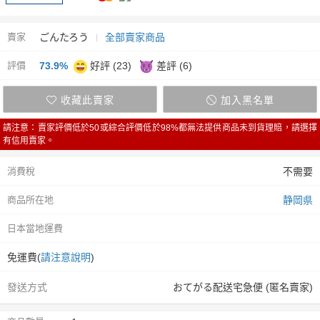
賣家
ごんたろう
全部賣家商品
評價
73.9%
好評 (23)
差評 (6)
收藏此賣家
加入黑名單
請注意：賣家評價低於50或綜合評價低於98%都無法提供商品未到貨理賠，請選擇
有信用賣家。
消費稅
不需要
商品所在地
静岡県
日本當地運費
免運費(
請注意說明
)
發送方式
おてがる配送宅急便 (匿名賣家)