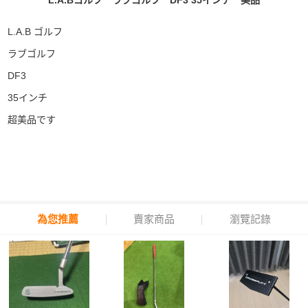
L.A.Bゴルフ ラブゴルフ DF3 35インチ 美品
L.A.B ゴルフ
ラブゴルフ
DF3
35インチ
超美品です
為您推薦
賣家商品
瀏覽記錄