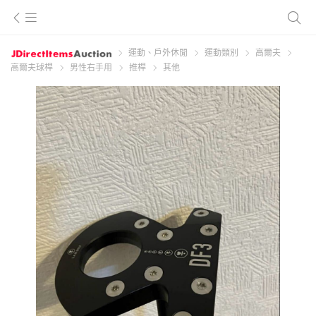
運動、戶外休閒
運動類別
高爾夫
高爾夫球桿
男性右手用
推桿
其他