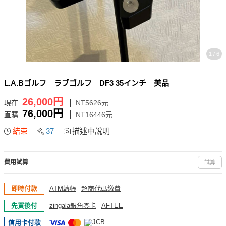
1 / 6
L.A.Bゴルフ ラブゴルフ DF3 35インチ 美品
26,000円
現在
NT5626元
76,000円
直購
NT16446元
結束
37
描述中說明
費用試算
試算
即時付款
ATM轉帳
超商代碼繳費
先買後付
zingala銀角零卡
AFTEE
信用卡付款