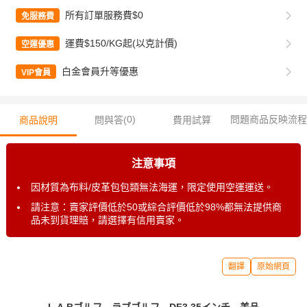
所有訂單服務費$0
免服務費
運費$150/KG起(以克計價)
空運優惠
白金會員升等優惠
VIP會員
0
)
問題商品反映流程
商品說明
問與答(
費用試算
注意事項
因材質為布料/皮革包包類無法海運，限定使用空運運送。
請注意：賣家評價低於50或綜合評價低於98%都無法提供商
品未到貨理賠，請選擇有信用賣家。
翻譯
原始網頁