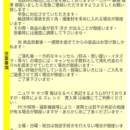
発送時の梱包には万全を期しておりますが、万が一 破損 傷
等 御座いましたら至急ご連絡いただきますようよろしくお願い
致します。
早急に対応させていただきます。
輸送時の事故を防ぐ為、緩衝材を多めに入れる場合が御座
います。
その際、商品の蓋が若干 浮き が出ることが御座います。
到着時には適度に調節して下さいませ。
尚 商品到着後、一週間を過ぎてからの返品はお受け致しか
ねます。
注
ご落札後、一方的なキャンセル（好み・思い違い・イタズ
意
ラ・等々）の場合には、キャンセル手数料として落札代金の５
事
０%を請求させていただく場合が御座います。
項
悪い評価が先行している方・極端に多い方には、ご入札を
ご遠慮させて頂く場合が御座います。
ご了承下さいませ。
ニュウ や ホツ等 傷はなるべく表記するよう心がけておりま
すが、経年による スレ シミ 貫入等 は画像にてご判断くださ
い。
PCや照明・撮影機器等により、実際とは若干の色彩の相違
が有る場合が御座いますが、あらかじめご了承くださいませ。
土曜・日曜・祝日は発送手続きを行えない場合が御座いま