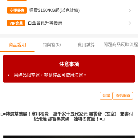
運費$150/KG起(以克計價)
空運優惠
白金會員升等優惠
VIP會員
0
)
問題商品反映流程
商品說明
問與答(
費用試算
注意事項
易碎品限空運，非易碎品可使用海運。
翻譯
原始網頁
□■特選茶碗展！寒川栖豊 裏千家十五代家元 鵬雲斎（玄室） 箱書付
紀州焼 那智黒茶碗 独特の質感！■□