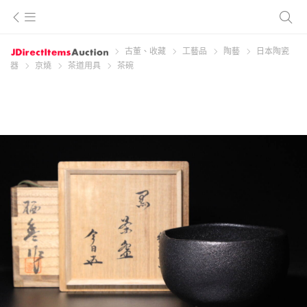
古董、收藏
工藝品
陶藝
日本陶瓷
器
京燒
茶道用具
茶碗