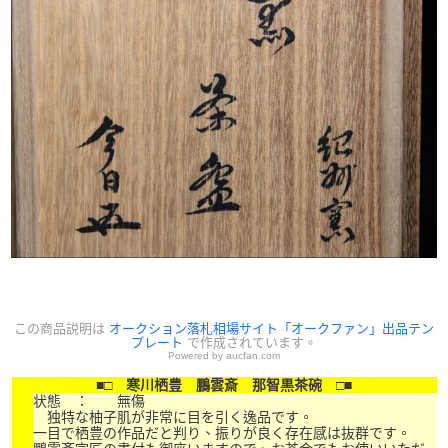
この商品説明は
オークション落札相場サイト「オークファン」出品テン
プレート
で作成されています。
Powered by aucfan.com
■□ 寒川栖豊 鵬雲斎 那智黒茶碗 □■
状態 ： 無傷
独特な柚子肌が非常に目を引く逸品です。
一目で栖豊の作品だと判り、振りが良く存在感は抜群です。