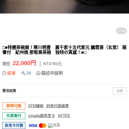
1 / 10
□■特選茶碗展！寒川栖豊 裏千家十五代家元 鵬雲斎（玄室） 箱
書付 紀州焼 那智黒茶碗 独特の質感！■□
22,000円
現在
NT4760元
結束
34
描述中說明
費用試算
試算
即時付款
ATM轉帳
超商代碼繳費
先買後付
zingala銀角零卡
AFTEE
信用卡付款