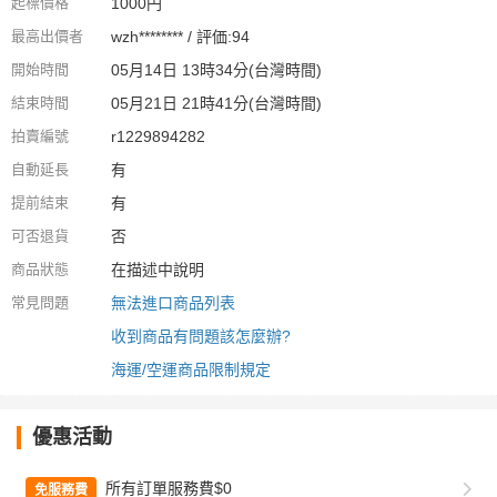
起標價格
1000円
最高出價者
wzh******** / 評価:94
開始時間
05月14日 13時34分(台灣時間)
結束時間
05月21日 21時41分(台灣時間)
拍賣編號
r1229894282
自動延長
有
提前結束
有
可否退貨
否
商品狀態
在描述中說明
常見問題
無法進口商品列表
收到商品有問題該怎麼辦?
海運/空運商品限制規定
優惠活動
所有訂單服務費$0
免服務費