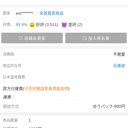
賣家
ant********
全部賣家商品
評價
99.9%
好評 (3,511)
差評 (2)
收藏此賣家
加入黑名單
消費稅
不需要
商品所在地
兵庫県
日本當地運費
買方付運費(
可否同捆請查看頁面說明
)
運費：
發送方式
ゆうパック-800円
商品數量
1