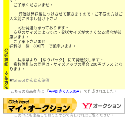
す。
ご了承くださいませ。
評価は発送後につけさせて頂きますので、ご不要の方はご
入金前にお申し付け下さい。
同梱発送も承っております。
商品のサイズによっては、発送サイズが大きくなる場合が御
座います。
ご了承下さいませ。
送料は一律 800円 で御座います。
発
送
詳
兵庫県より 【ゆうパック】 にて発送致します。
細
複数落札時の同梱は、サイズアップの場合 200円プラス とな
ります。
支
払
■
Yahoo!かんたん決済
方
法
こちらの商品案内は 「
■@即売くん5.85■
」 で作成されました。
この他にも出品しておりますので宜しければご覧ください。