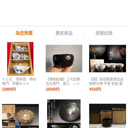
為您推薦
賣家商品
瀏覽記錄
十三代 酒井田 柿右
【博物館級】三代目樂
【雲】某収集家放出品
衛門 茶器セット
吉左衛門 道入 ノン
阪野光伸 平安 色絵 雲
コウ 黒楽茶碗 楽吉
錦 紅葉 絵付 数茶碗 10
12800円
16500円
4510円
左衛門 十代旦入識
客 共箱 古美術品(懐石
箱
料理道具)BY8094
LTcfds