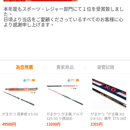
本年度もスポーツ・レジャー部門にて１位を受賞致しまし
た。
日頃より当店をご愛顧くださっているすべてのお客様に心
より感謝申し上げます。
為您推薦
賣家商品
瀏覽記錄
がまかつ 我夢者 II 5-50
がまかつ がま磯 アルマ
がまかつ「がま磯 XO
125-50 ※穂詰め
0.8-53」磯竿【TS-08】
49500円
13200円
2301円