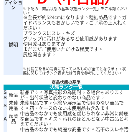
ディショ
ン
※下記の「商品状態の基準-状態ランク一覧」をご確認くださ
い。
※全長が約524cmになります。穂詰め品です。ガ
イドバランスもおかしいです。ご了承の上入札く
ださい。
ブランクスにスレ、キズ
グリップに汚れがあるなど使用感があります
使用感はありますが
説明
まだまだご使用いただける程度です。
尻栓開きます。
※付属品を含め写真に写っているものが全てとなります。状
態に関してはランク表または写真を参考にしてください。
商品状態の基準
状態ランク一覧
S
新品です。写真撮影の為開封する場合もあります
新品
S
が、出荷状態と変わりのない商品です。
未使
未使用品です。保管や展示品で使用のない商品で
S
用品
す。箱、ケースのない未使用品も含みます
中古品のなかでも使用感を感じられない非常に綺麗
超美
A
な商品です。キズ、汚れのほとんどない中古品と考
品
えてください。
中古品のなかでも綺麗な商品です。若干のスレや汚