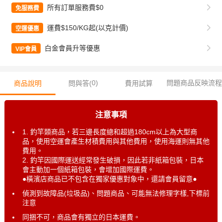
所有訂單服務費$0
免服務費
運費$150/KG起(以克計價)
空運優惠
白金會員升等優惠
VIP會員
0
)
問題商品反映流程
商品說明
問與答(
費用試算
注意事項
1. 釣竿類商品，若三邊長度總和超過180cm以上為大型商
品，使用空運會產生材積費用與其他費用，使用海運則無其他
費用。
2. 釣竿因國際運送經常發生破損，因此若非紙箱包裝，日本
會主動加一個紙箱包裝，會增加國際運費。
●橫濱店商品已不包含在獨家優惠對象中，還請會員留意●
偵測到故障品(垃圾品)、問題商品、可能無法修理字樣,下標前
注意
同捆不可，商品會有獨立的日本運費。