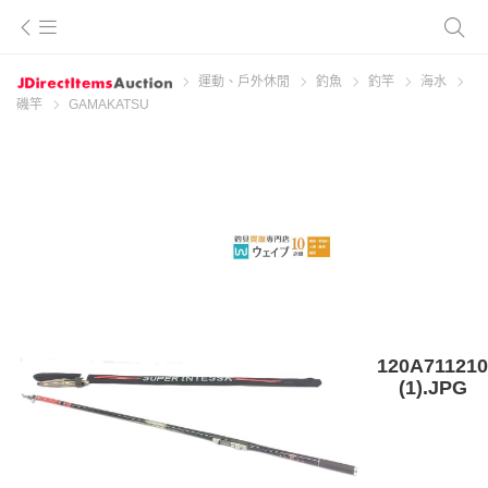
運動、戶外休閒
釣魚
釣竿
海水
磯竿
GAMAKATSU
120A711210
(1).JPG