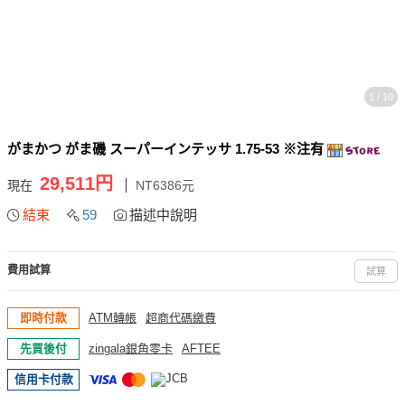
1 / 10
がまかつ がま磯 スーパーインテッサ 1.75-53 ※注有
29,511円
現在
NT6386元
結束
59
描述中說明
費用試算
試算
即時付款
ATM轉帳
超商代碼繳費
先買後付
zingala銀角零卡
AFTEE
信用卡付款