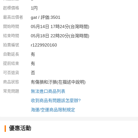
起標價格
1円
最高出價者
gat / 評価:3501
開始時間
05月14日 17時24分(台灣時間)
結束時間
05月18日 22時20分(台灣時間)
拍賣編號
r1229920160
自動延長
有
提前結束
有
可否退貨
否
商品狀態
有傷損和汙損(在描述中說明)
常見問題
無法進口商品列表
收到商品有問題該怎麼辦?
海運/空運商品限制規定
優惠活動