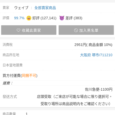
賣家
ウェイブ
全部賣家商品
評價
99.7%
好評 (127,141)
差評 (383)
收藏此賣家
加入黑名單
消費稅
2951円( 商品金額 10%)
商品所在地
大阪府 堺市/711210
日本當地運費
買方付運費(
同捆不可
)
運費：
佐川急便-1100円
發送方式
店頭受取（ご来店が可能な場合に限り選択可。
受取り場所は商品説明内をご確認ください）
商品數量
1