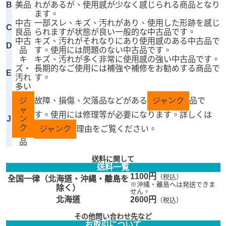
B
美品
れがあるが、使用感が少なく感じられる商品となり
ます。
中古
一部スレ、キズ、汚れがあり、使用した形跡を感じ
C
良品
られますが状態が良い一般的な中古品です。
中古
キズ、汚れがそれなりにあり使用感のある中古品で
D
品
す。使用には問題のない中古品です。
キ
キズ、汚れが多く非常に使用感の強い中古品です。
ズ・
長期的なご使用には補強や補修をお勧めする商品で
E
汚れ
す。
多い
ジ
故障、損傷、欠落品などがある
ジャンク
品で
ャ
す。使用には修理等が必要になります。詳しくは
J
ン
ク
ジャンク
理由をご覧ください。
品
送料に関して
送料一覧
1100円
（税込）
全国一律（北海道・沖縄・離島を
※沖縄・離島へは発送できま
除く）
せん。
北海道
2600円
（税込）
その他問い合わせ先など
お取引について