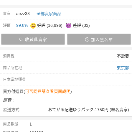
賣家
aezz33
全部賣家商品
評價
99.8%
好評 (16,996)
差評 (33)
收藏此賣家
加入黑名單
消費稅
不需要
商品所在地
東京都
日本當地運費
買方付運費(
可否同捆請查看頁面說明
)
運費：
發送方式
おてがる配送ゆうパック-1750円 (匿名賣家)
商品數量
1