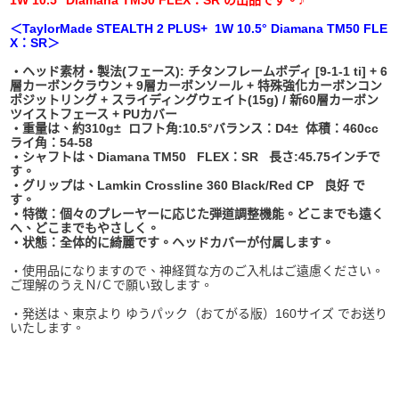
1W 10.5° Diamana TM50 FLEX：SR の出品です。♪
＜TaylorMade STEALTH 2 PLUS+ 1W 10.5° Diamana TM50 FLE
X：SR＞
・ヘッド素材・製法(フェース): チタンフレームボディ [9-1-1 ti] + 6
層カーボンクラウン + 9層カーボンソール + 特殊強化カーボンコン
ポジットリング + スライディングウェイト(15g) / 新60層カーボン
ツイストフェース + PUカバー
・重量は、約310g± ロフト角:10.5°バランス：D4± 体積：460cc
ライ角：54-58
・シャフトは、Diamana TM50 FLEX：SR 長さ:45.75インチで
す。
・グリップは、Lamkin Crossline 360 Black/Red CP 良好 で
す。
・特徴：個々のプレーヤーに応じた弾道調整機能。どこまでも遠く
へ、どこまでもやさしく。
・状態：全体的に綺麗です。ヘッドカバーが付属します。
・使用品になりますので、神経質な方のご入札はご遠慮ください。
ご理解のうえＮ/Ｃで願い致します。
・発送は、東京より ゆうパック（おてがる版）160サイズ でお送り
いたします。