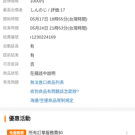
起標價格
1000円
最高出價者
しんのじ / 評価:17
開始時間
05月17日 18時55分(台灣時間)
結束時間
05月24日 21時53分(台灣時間)
拍賣編號
r1230224169
自動延長
有
提前結束
有
可否退貨
否
商品狀態
在描述中說明
常見問題
無法進口商品列表
收到商品有問題該怎麼辦?
海運/空運商品限制規定
優惠活動
所有訂單服務費$0
免服務費