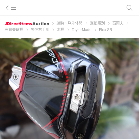
運動、戶外休閒
運動類別
高爾夫
高爾夫球桿
男性右手用
木桿
TaylorMade
Flex SR