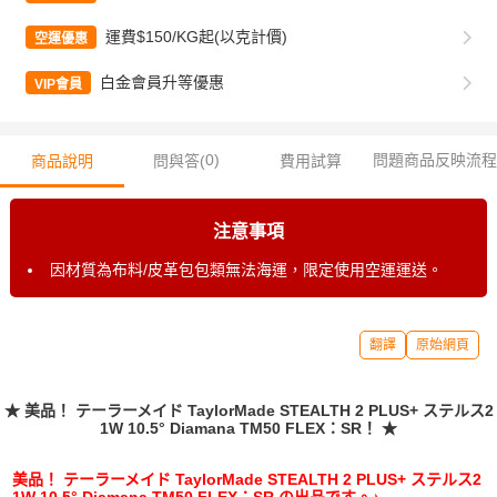
運費$150/KG起(以克計價)
空運優惠
白金會員升等優惠
VIP會員
0
)
問題商品反映流程
商品說明
問與答(
費用試算
注意事項
因材質為布料/皮革包包類無法海運，限定使用空運運送。
翻譯
原始網頁
★ 美品！ テーラーメイド TaylorMade STEALTH 2 PLUS+ ステルス2
1W 10.5° Diamana TM50 FLEX：SR！ ★
美品！ テーラーメイド TaylorMade STEALTH 2 PLUS+ ステルス2