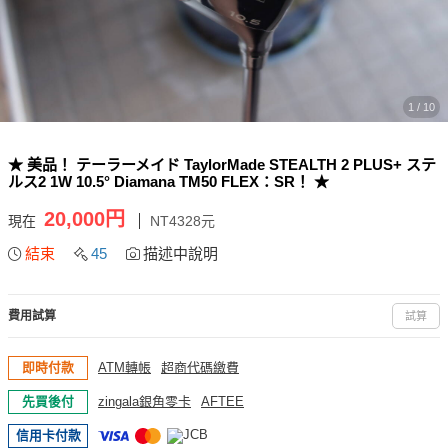
1 / 10
★ 美品！ テーラーメイド TaylorMade STEALTH 2 PLUS+ ステ
ルス2 1W 10.5° Diamana TM50 FLEX：SR！ ★
20,000円
現在
NT4328元
結束
45
描述中說明
費用試算
試算
即時付款
ATM轉帳
超商代碼繳費
先買後付
zingala銀角零卡
AFTEE
信用卡付款