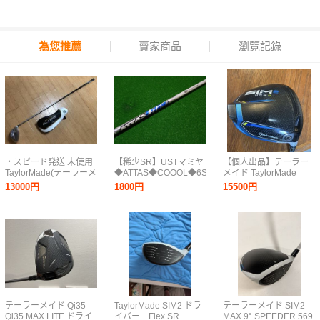
為您推薦
賣家商品
瀏覽記錄
・スピード発送 未使用
【稀少SR】USTマミヤ
【個人出品】テーラー
TaylorMade(テーラーメ
◆ATTAS◆COOOL◆6SR◆
メイド TaylorMade
イド) STEALTH
ドライバー用◆テーラ
SIM2 MAX-D DRIVER
13000円
1800円
15500円
GLOIRE ドライバー
ーメイドスリーブ付◆
ドライバー フジク
SPEEDER NX カーボ
検)アッタス/クー
ラ スピーダーエボリ
ンシャフト FLEX-SR
ル/SIM2/ステルス
ューションⅥ SR装
9.5°
2/Qi10/Qi35/Qi4D
着
テーラーメイド Qi35
TaylorMade SIM2 ドラ
テーラーメイド SIM2
Qi35 MAX LITE ドライ
イバー Flex SR
MAX 9° SPEEDER 569