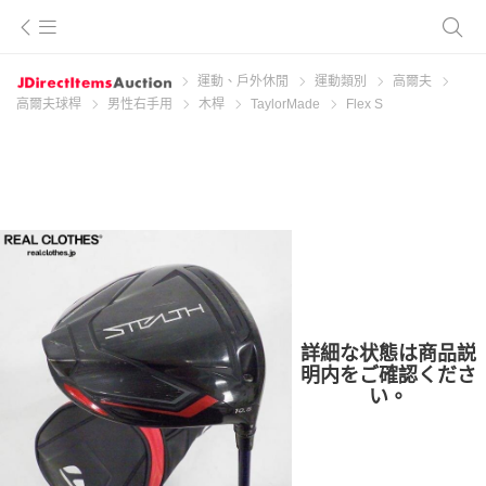
運動、戶外休閒
運動類別
高爾夫
高爾夫球桿
男性右手用
木桿
TaylorMade
Flex S
詳細な状態は商品説
明内をご確認くださ
い。