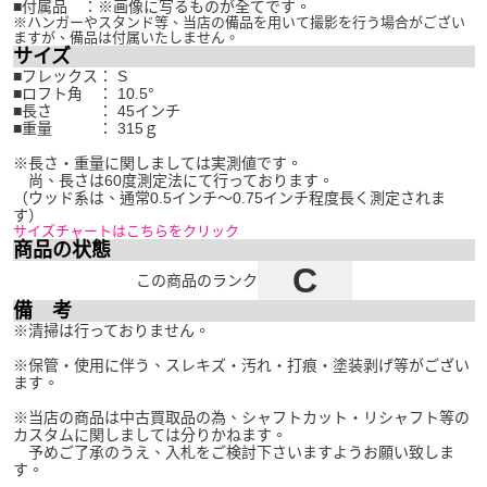
■付属品 ：※画像に写るものが全てです。
※ハンガーやスタンド等、当店の備品を用いて撮影を行う場合がござい
ますが、備品は付属いたしません。
サイズ
■フレックス： S
■ロフト角 ： 10.5°
■長さ ： 45インチ
■重量 ： 315ｇ
※長さ・重量に関しましては実測値です。
尚、長さは60度測定法にて行っております。
（ウッド系は、通常0.5インチ～0.75インチ程度長く測定されま
す）
サイズチャートはこちらをクリック
商品の状態
C
この商品のランク
備 考
※清掃は行っておりません。
※保管・使用に伴う、スレキズ・汚れ・打痕・塗装剥げ等がござい
ます。
※当店の商品は中古買取品の為、シャフトカット・リシャフト等の
カスタムに関しましては分りかねます。
予めご了承のうえ、入札をご検討下さいますようお願い致しま
す。