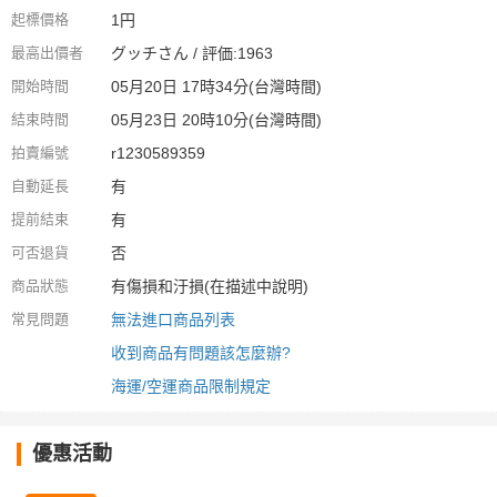
起標價格
1円
最高出價者
グッチさん / 評価:1963
開始時間
05月20日 17時34分(台灣時間)
結束時間
05月23日 20時10分(台灣時間)
拍賣編號
r1230589359
自動延長
有
提前結束
有
可否退貨
否
商品狀態
有傷損和汙損(在描述中說明)
常見問題
無法進口商品列表
收到商品有問題該怎麼辦?
海運/空運商品限制規定
優惠活動