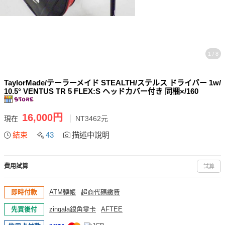
1 / 8
TaylorMade/テーラーメイド STEALTH/ステルス ドライバー 1w/
10.5° VENTUS TR 5 FLEX:S ヘッドカバー付き 同梱×/160
16,000円
現在
NT3462元
結束
43
描述中說明
費用試算
試算
即時付款
ATM轉帳
超商代碼繳費
先買後付
zingala銀角零卡
AFTEE