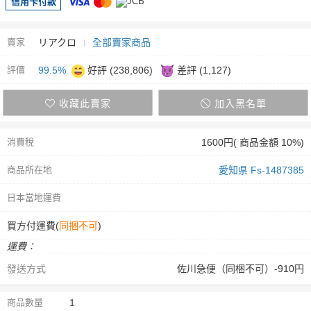
信用卡付款
賣家
リアクロ
全部賣家商品
評價
99.5%
好評 (238,806)
差評 (1,127)
收藏此賣家
加入黑名單
消費稅
1600円( 商品金額 10%)
商品所在地
愛知県 Fs-1487385
日本當地運費
買方付運費(
同捆不可
)
運費：
發送方式
佐川急便（同梱不可）-910円
商品數量
1