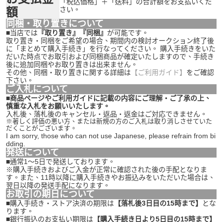
「税込価格」＋「送料」の合計額をお支払いくだ
額
さい。
同梱・取り置きについて
■当店では
『取り置き』『同梱』
が可能です。
取り置き・同梱をご希望の場合、期間内の検討オークション終了後
に「まとめて購入手続き」を行なってください。 購入手続きをいた
だいた時点でお取引および同梱商品が確定いたしますので、手続き
後に追加同梱やお取り置きは出来ません。
その他、同梱・取り置きに関する詳細は
【ご利用ガイド】
をご確認
下さい。
ご入札について
■商品ページやご利用ガイドに記載の内容にご理解・ご了承の上、
慎重な入札をお願いいたします。
入札後、落札後のキャンセル・返品・返金はご対応できません。
※著しく評価の悪い方、または新規の方のご入札は取り消しさせていた
だくことがございます。
I am sorry, those who can not use Japanese, please refrain from bi
dding.
発送について
■通常1～5日で発送しております。
※購入手続きおよびご入金が正常に確認された後の手配となりま
す。また、11時以降に購入手続きやお振込みをいただいた場合は、
翌日以降の発送手配になります。
お取引の期日について
■購入手続き・ストア決済の期限は
【落札後3日目の15時まで】
とな
ります。
■銀行振込のお支払い期限は
【購入手続き日より5日目の15時まで】