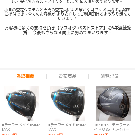
応、安心できるストア作りを目指して 最大限努めて参ります。
独自の査定システムと専門の査定員による確かな目で、 確実なお品物を
ご提供でき、全てのお客様が より安心してご利用頂けるよう取り組んで
いきます。
お客様に多くの支持を頂き
【ヤフオク!ベストストア】に6年連続受
賞
。 今後もさらなる向上に努めてまいります。
為您推薦
賣家商品
瀏覽記錄
■テーラーメイド■SIM2
■テーラーメイド■SIM2
Th710151 テーラーメ
MAX
MAX
イド Qi35 ドライバー
10.5°■1W■S■Diamana
9°■1W■S■TENSEI
1W 10.5度 右利き用 ゴ