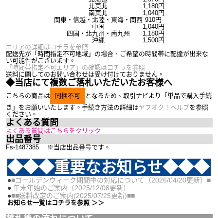
北東北
1,180円
南東北
1,040円
関東・信越・北陸・東海・関西
910円
中国
1,040円
四国・北九州・南九州
1,180円
沖縄
1,500円
エリアの詳細はコチラを参照
配送先が「時間指定不可地域」の場合、ご希望の時間帯に配達が出来な
い可能性がございます。
「時間帯指定不可エリア」の確認はコチラを参照
送料に関してのお問い合わせは受け付けておりません。
◆当店にて複数ご落札いただいたお客様へ
こちらの商品は
同梱不可
となるため、取引ナビより「単品で購入手続
き」をお願いいたします。手続き方法の詳細は
ヤフオク！ヘルプ
を参照
ください。
よくある質問
よくある質問はこちらをクリック
出品番号
Fs-1487385 ※当店出品番号です。
◆◆◆重要なお知らせ◆◆◆
●
■ゴールデンウィーク期間中の対応について（2026/04/20更新）■
●
年末年始のご案内（2025/12/08更新）
●
■■送料改定のご案内(2025/07/25更新)■■
お知らせ一覧はコチラを参照 ＞＞