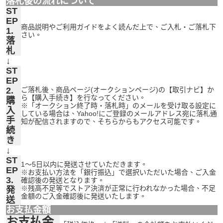
落札後の流れについて
ST
EP
商品説明やご利用ガイドをよく読んだ上で、ご入札・ご落札下
1.
さい。
落
札
↓
ST
EP
2.
ご落札後、商品ページ(オークションページ)の【取引ナビ】か
ら【購入手続き】を行なってください。
購
※「オークション終了時・落札時」のメールを受け取る設定に
入
している場合は、Yahoo!にご登録のメールアドレス宛に落札通
手
知が配信されますので、そちらからもアクセス可能です。
続
き
↓
ST
1～5日以内に発送させていただきます。
EP
※お支払い方法を「銀行振込」で選択いただいた場合、ご入金
3.
確認後の発送となります。
※残高不足等でストア決済が正常に行われなかった場合、不足
発
金額のご入金確認後に発送いたします。
送
お支払金額
お支払金