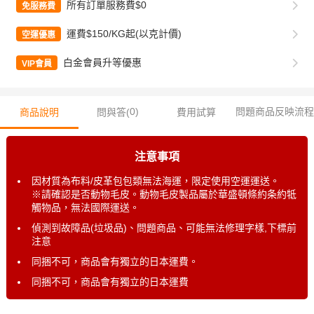
所有訂單服務費$0
免服務費
運費$150/KG起(以克計價)
空運優惠
白金會員升等優惠
VIP會員
0
)
問題商品反映流程
商品說明
問與答(
費用試算
注意事項
因材質為布料/皮革包包類無法海運，限定使用空運運送。
※請確認是否動物毛皮。動物毛皮製品屬於華盛頓條約条約牴
觸物品，無法國際運送。
偵測到故障品(垃圾品)、問題商品、可能無法修理字樣,下標前
注意
同捆不可，商品會有獨立的日本運費。
同捆不可，商品會有獨立的日本運費