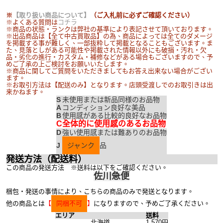
※
【取り扱い商品について】
（ご入札前に必ずご確認ください）
※よくある質問は
コチラ
※商品の状態・ランクは弊社の基準により表記させて頂いております。
※出品商品は【全て中古買取品】の為、商品によっては全てのダメージ
を掲載する事が難しく、一部抜粋して掲載となることもございます。ま
た、見落としがある可能性や掲載された情報以外にも破損・汚れ・欠
品・劣化の進行・カスタム・補修などがある場合もございますので、予
めご了承の上ご検討をお願いいたします。
※商品に関してご質問をいただきましてもお答え出来ない場合がござい
ます。
※お取引方法は【配送のみ】となります。店頭受渡しでのお取引きは出
来かねます。
S
未使用または新品同様のお品物
A
コンディション良好な美品
B
使用感がある比較的良好なお品物
C
全体的に使用感のあるお品物
D
強い使用感または難ありのお品物
J
ジャンク
品
発送方法（配送料）
この商品の発送方法 ※送料は以下をご確認ください。
佐川急便
梱包・発送の事情により、こちらの商品のみで発送となります。
他の商品とは
【
同梱不可
】
になりますので、予めご了承ください。
エリア
送料
北海道
1,570円