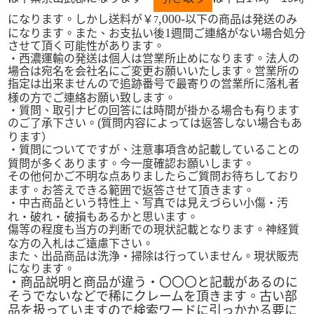
,000-
になります。しかし送料が￥
以下の商品は発送のみ
7
1
になります。また、お支払い後
週間ご連絡がない場合処分
させて頂く可能性があります。
・西濃運輸の発送は個人は営業所止めになります。法人の
場合は宛名を会社名にご変更お願いいたします。営業所の
指定は出来ませんので追跡番号で最寄りの営業所に落札者
様の方でご連絡お願い致します。
・質問、取引ナビの回答には時間が掛かる場合も有ります
のご了承下さい。
(
質問内容によっては返答しない場合もあ
ります）
・質問についてですが、注意事項含め記載していることの
質問が多くあります。今一度確認お願いします。
その他何かご不明な点ありましたらご質問お待ちしており
ます。お答えできる範囲で返答させて頂きます。
・中古商品という特性上、写真では見えづらい小傷・汚
れ・破れ・破損もあるかと思います。
傷等の程度も当方の判断での現状記載となります。神経質
な方の入札はご遠慮下さい。
また、出品商品は洗浄・掃除は行っていません。現状販売
になります。
・商品説明と商品が違う・〇〇〇と記載があるのに
そうでないなどで稀にクレームを頂きます。古い部
品を扱っていますので検索ワードに引っかかる要に