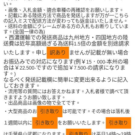
い。
・画像、入札金額、適合車種の再確認をお願いします。
・記載にある陸送方法で商品を発送しますが万が一こちら
の記入ミスで配送方法が変わっても返金はいたしません。
・送料の金額にクレームがある方の入札もお断りしていま
す。
(
全国一律の為
)
・西濃運輸での発送商品は九州地方・四国地方の陸
送費は近年高額過ぎる為送料
倍の金額を別途請求
1.5
いたします。申し
訳あり
ませんが記載が無い場合
お振込みでの対応になります
例￥
．
本州の場
(
15
000‐
合は￥
ですので追加￥
の請求になりま
22.500‐
7.500‐
す。
)
なるべく発送記載欄に簡単に変更出来るように記入
しておきます。
・流用等の質問にはお答えかねます。入札者様で調べて頂
きますようお願い致します。
・出品商品は画像の物で全てです。
・大型商品のお
引き取り
は可能です。その場合は落札後
１週間以内に
引き取り
をお願いいたします。
引き取り
は千葉県山武郡になります。
引き取り
は平日
14
時～
19
時