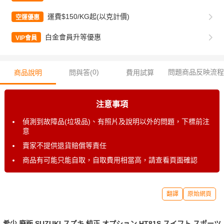
運費$150/KG起(以克計價)
空運優惠
白金會員升等優惠
VIP會員
0
)
問題商品反映流程
商品說明
問與答(
費用試算
注意事項
偵測到故障品(垃圾品)、有照片及說明以外的問題，下標前注
意
賣家不提供退貨賠償等責任
商品有可能只能自取，自取費用相當高，請查看頁面確認
翻譯
原始網頁
希少 廃版 SUZUKI スズキ 純正 オプション HT81S スイフト スポーツ