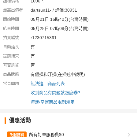
起標價格
1000円
最高出價者
dartsun11- / 評価:30931
開始時間
05月21日 16時40分(台灣時間)
結束時間
05月28日 07時08分(台灣時間)
拍賣編號
r1230715361
自動延長
有
提前結束
有
可否退貨
否
商品狀態
有傷損和汙損(在描述中說明)
常見問題
無法進口商品列表
收到商品有問題該怎麼辦?
海運/空運商品限制規定
優惠活動
所有訂單服務費$0
免服務費