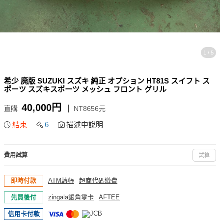
1 / 5
希少 廃版 SUZUKI スズキ 純正 オプション HT81S スイフト ス
ポーツ スズキスポーツ メッシュ フロント グリル
40,000円
直購
NT8656元
結束
6
描述中說明
費用試算
試算
即時付款
ATM轉帳
超商代碼繳費
先買後付
zingala銀角零卡
AFTEE
信用卡付款