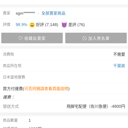
賣家
sgm********
全部賣家商品
評價
98.9%
好評 (7,148)
差評 (76)
收藏此賣家
加入黑名單
消費稅
不需要
商品所在地
千葉県
日本當地運費
買方付運費(
可否同捆請查看頁面說明
)
運費：
發送方式
飛脚宅配便（佐川急便）-4800円
商品數量
1