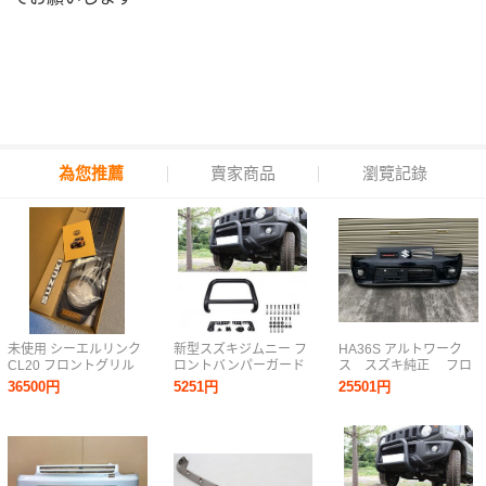
為您推薦
賣家商品
瀏覽記錄
未使用 シーエルリンク
新型スズキジムニー フ
HA36S アルトワーク
CL20 フロントグリル
ロントバンパーガード
ス スズキ純正 フロ
ジムニー JB64 JB74
JB64 JB74 フロントバ
ントバンパー ZJ3
36500円
5251円
25501円
JC74 5型適合
ンパー グリルガード ス
チール 専用設計 外装パ
ーツ ノードリル ブラッ
ク