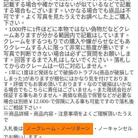
記載する場合や確かではないが似ているなどで記載
する場合もございます。いかなる場合でも返品は不
可です。よく写真を見たうえでお調べした上ご購入
下さい。
・
1000
件に
1
件ほどに本物ではない偽物だなどクレ
ームありますが分かる範囲内で記載はしています。
クレームをするつもりでの購入や嫌がらせなどもあ
りクレームする人に限って非常に態度が悪いです。
写真で判断できない場合は必ずご質問をお願いしま
す。回答するまで入札はしないでください。落札し
てからのクレームは一切ご対応しません。
1
1
(
・
年に
度ほど発送などで破損のトラブル
商品が破損して
)
しまった
がありますが梱包にはかなり気を付けておりま
す。評価でもお褒め頂いております。なので破損はいかな
る場合でもこちらに責任はございません。また陸送会社が
保証する事もありません。高価な商品で保管などが必要な
12.000-
場合は別途￥
で保険に入る事も可能ですので落札後
にご相談下さい。
※
商品詳細・商品内容・注意事項をよくご理解頂いたうえ
で
入札後は
ノークレーム・ノーリターン
・ノーキャンセル
でお願いします。