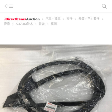
汽車、機車
零件
外裝、空力套件
廠牌
SUZUKI鈴木
外裝
車側