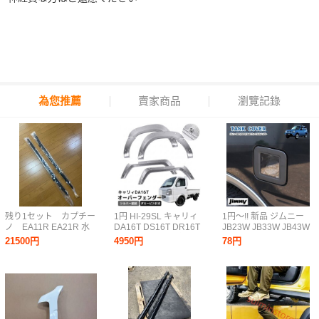
為您推薦
賣家商品
瀏覽記錄
残り1セット カプチー
1円 HI-29SL キャリィ
1円～!! 新品 ジムニー
ノ EA11R EA21R 水
DA16T DS16T DR16T
JB23W JB33W JB43W
切りモール ウェザー
オーバーフェンダー 6
クリア フューエル リッ
21500円
4950円
78円
ストリップ 左右セッ
枚セット フェンダーモ
ド カバー ブラック 交
ト 純正品 新品
ール ABS樹脂 ダミービ
換式 ガソリンタンク カ
ス付き 軽トラック 6P
バー 給油口 カバー シ
外装
エラ