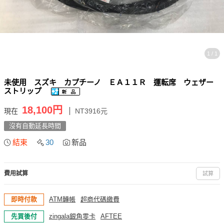
1 / 1
未使用 スズキ カプチーノ ＥＡ１１Ｒ 運転席 ウェザー
ストリップ
18,100円
現在
NT3916元
沒有自動延長時間
結束
30
新品
費用試算
試算
即時付款
ATM轉帳
超商代碼繳費
先買後付
zingala銀角零卡
AFTEE