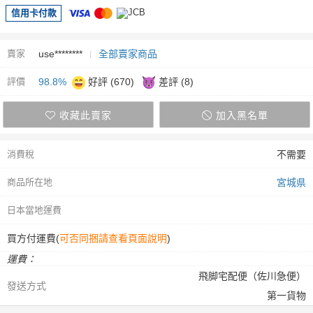
信用卡付款
賣家
use********
全部賣家商品
評價
98.8%
好評 (670)
差評 (8)
收藏此賣家
加入黑名單
消費稅
不需要
商品所在地
宮城県
日本當地運費
買方付運費(
可否同捆請查看頁面說明
)
運費：
飛脚宅配便（佐川急便）
發送方式
第一貨物