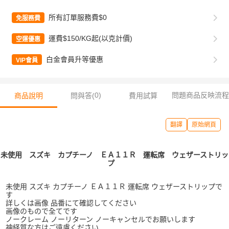
所有訂單服務費$0
免服務費
運費$150/KG起(以克計價)
空運優惠
白金會員升等優惠
VIP會員
0
)
問題商品反映流程
商品說明
問與答(
費用試算
翻譯
原始網頁
未使用 スズキ カプチーノ ＥＡ１１Ｒ 運転席 ウェザーストリッ
プ
未使用 スズキ カプチーノ ＥＡ１１Ｒ 運転席 ウェザーストリップで
す
詳しくは画像 品番にて確認してください
画像のもので全てです
ノークレーム ノーリターン ノーキャンセルでお願いします
神経質な方はご遠慮ください