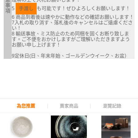
事
5
手渡し
も可能です！ぜひよろしくお願いします！
項
6 商品到着後は速やかに動作などの確認お願いします！
7入札の取り消す、落札後のキャンセルはご遠慮くださ
い！
8 輸送事故、ミス防止のため同梱を固くお断り致しま
す。ご不便をおかけしますがご理解いただきますよう
お願い申し上げます！
9定休日(日、年末年始、ゴールデンウイーク、お盆）
為您推薦
賣家商品
瀏覽記錄