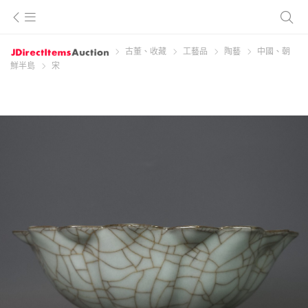
古董、收藏
工藝品
陶藝
中國、朝
鮮半島
宋