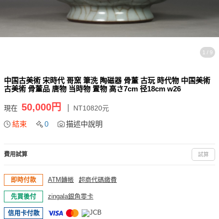
1 / 9
中国古美術 宋時代 哥窯 筆洗 陶磁器 骨董 古玩 時代物 中国美術
古美術 骨董品 唐物 当時物 置物 高さ7cm 径18cm w26
50,000円
現在
NT10820元
結束
0
描述中說明
費用試算
試算
即時付款
ATM轉帳
超商代碼繳費
先買後付
zingala銀角零卡
信用卡付款