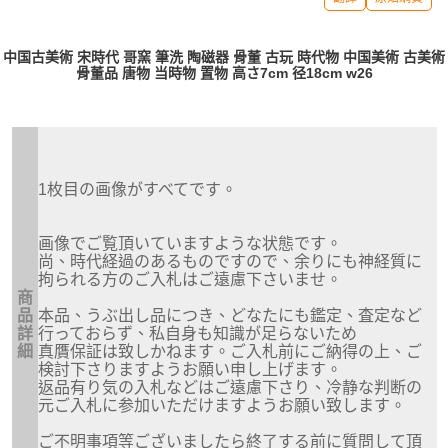
中国古美術 宋時代 哥窯 筆洗 陶磁器 骨董 古玩 時代物 中国美術 古美術
骨董品 唐物 当時物 置物 高さ7cm 径18cm w26
1枚目の画像がすべてです。
画像でご覧頂いていますような状態です。
尚、時代経過のあるものですので、余りにも神経質に
拘られる方のご入札はご遠慮下さいませ。
商
品
本品、うぶ出し品につき、どなたにも鑑定、査定など
詳
行っておらず、私自身も知識が足らないため
細
真贋保証は致しかねます。ご入札前にご納得の上、ご
検討下さりますようお願い申し上げます。
返品有り気の入札などはご遠慮下さり、冷静な判断の
元ご入札に参加いただけますようお願い致します。
ご不明事項等ございましたら終了する前に質問して頂