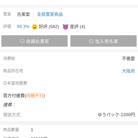
賣家
古美堂
全部賣家商品
評價
99.3%
好評 (582)
差評 (4)
收藏此賣家
加入黑名單
消費稅
不需要
商品所在地
大阪府
日本當地運費
買方付運費(
同捆不可
)
運費：
發送方式
ゆうパック-1200円
商品數量
1