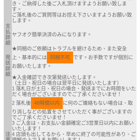
き、ご納得した後ご入札頂けますようお願い致しま
す。
ご落札後のご質問等はお控え下さいますようお願い致
します。
支
払
ヤフオク簡単決済のみになります。
詳
細
★同梱のご依頼はトラブルを避けるため、また安全
発
上、基本的には
同梱不可
です。お手数ですが個別に
送
お願いたします。
詳
細
★入金確認でき次第発送いたします。
（土日、祝日の場合は翌平日に発送いたします）
1 落札日が土日、祝日の場合、発送までにお時間をいた
だく場合がございますのでご了承くださいませ！
2 落札後
48時間以内
に何のご連絡もない場合は、取
り消しなどの処置をさせていただく事がございますの
でご了承くださいませ！
3 ご入金は、お支払い金額確定ご3営業日以内にお願い
いたします！
注
4 店頭も出してるから、早めに終了の可能性があり、ご
意
理解の上で入札お願いします！