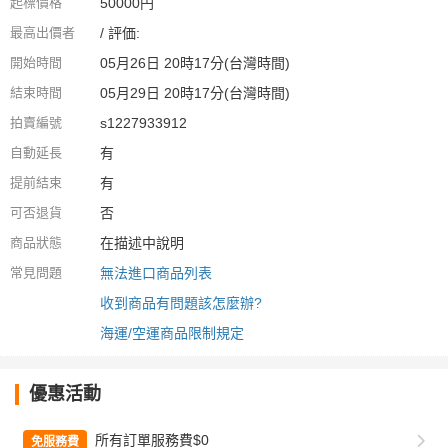
起標價格
50000円
最高出價者
/ 評価:
開始時間
05月26日 20時17分(台灣時間)
結束時間
05月29日 20時17分(台灣時間)
拍賣編號
s1227933912
自動延長
有
提前結束
有
可否退貨
否
商品狀態
在描述中說明
常見問題
無法進口商品列表
收到商品有問題該怎麼辦?
海運/空運商品限制規定
優惠活動
所有訂單服務費$0
免服務費