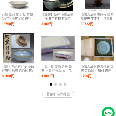
白磁 陰刻 花文 鉢 茶碗
【翔苑】時代 中国美術
中国古美術 宋時代 建盞
時代物 中国美術 唐物
上作 天目茶碗 茶道具
兎豪天目茶碗 銀覆輪
古玩 骨董品 茶道具 煎
煎茶道具 茶器 抹茶椀
伝世珍品 台・仕覆・桐
18500円
4100円
12722円
茶道具 旧家整理品
中国茶器 中国古玩 美品
箱付属
古美術 07.22.275.2(5)
《源・委託品》(193)時
中国古玩 唐物 宋代 鈞
中国古美術 南宋時期 官
代唐物 鈞窯 月白釉 碗/
窯 水盤 時代物 極上品
窯 青磁盤 共箱付 伝世
箱付
初だし品 D9498
紫口鉄足 古陶磁器
89100円
13000円
1700円
珍品旧蔵 修内司 極
上品 初だし品
看更多為您推薦