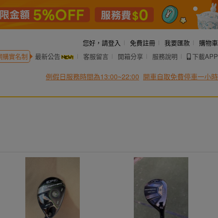
您好，
請登入
免費註冊
我要匯款
購物車
網購實名制
最新公告
客服留言
開箱分享
服務說明
下載APP
例假日服務時間為13:00~22:00
開車自取免費停車一小時