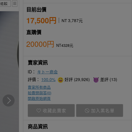
目前出價
17,500円
NT 3,787元
直購價
20000円
NT4328元
賣家資訊
ID：
キトー商会
評價：
100.0%
好評 (29,926)
差評 (13)
賣家所有商品
拍賣問與答(
0
)
開啟原始網頁
收藏此賣家
加入黑名單
商品資訊