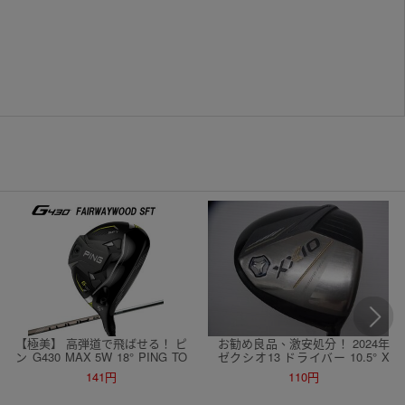
【極美】 高弾道で飛ばせる！ ピ
お勧め良品、激安処分！ 2024年
ン G430 MAX 5W 18° PING TO
ゼクシオ13 ドライバー 10.5° X
UR 2.0 CHROME 65/S ※日本仕
XIO MP1300/R ￥92,400
141円
110円
様 ￥60,500