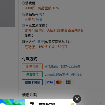
◎消費稅：
2000円( 商品金額 10%)
◎商品所在地：
三重県
地圖
◎日本當地運費：
買方付運費(可否同捆請查看頁面說明)
運費：
發送方式-
參考
(依賣家寄送為主)：
宅配便 160サイズ-1500円
付款方式
ATM轉帳
超商代碼繳費
即時付款
zingala銀角零卡
AFTEE
先買後付
信用卡付款
優惠活動
所有訂單服務費$0
免服務費
簽到賺回饋