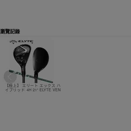
瀏覽記錄
【極上】 エリート エックス ハ
イブリッド 4H 21° ELYTE VEN
TUS GREEN for CW 5-SR ￥57,
200