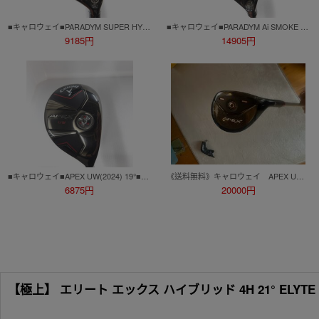
■キャロウェイ■PARADYM SUPER HYBRID 21°■UT■S■VENTUS TR 5 for CW(PARADYM UT)■中古■1円～
■キャロウェイ■PARADYM Ai SMOKE U4■4U■SR■TENSEI 50 for CW(Ai SMOKE UT)■中古■1円～
9185円
14905円
■キャロウェイ■APEX UW(2024) 19°■UT■S■TENSEI 70 for CW■中古■1円～
《送料無料》キャロウェイ APEX UW 17度 VTS 7Sシャフト付き
6875円
20000円
【極上】 エリート エックス ハイブリッド 4H 21° ELYTE VEN