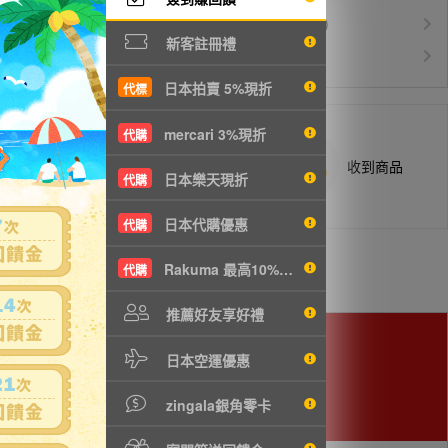
運費$150/KG起(以克計價)
空運優惠
新客註冊禮
白金會員升等優惠
VIP會員
日本拍賣 5%現折
代標
mercari 3%現折
代購
商品抵台通知出貨
收到商品
日本樂天現折
代購
日本代購優惠
代購
Rakuma 最高10%現折
代購
推薦好友享好禮
日本空運優惠
zingala銀角零卡