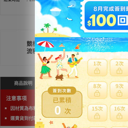
競標
註冊會員
流程
商品說明
問與答(
0
)
費用試算
注意事項
0
因材質為布料/皮革包包類無法海運，限定使用空運運送。
運費貨到付款