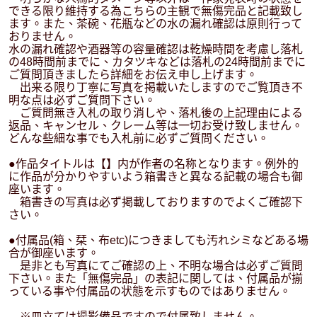
できる限り維持する為こちらの主観で無傷完品と記載致し
ます。また、茶碗、花瓶などの水の漏れ確認は原則行って
おりません。
水の漏れ確認や酒器等の容量確認は乾燥時間を考慮し落札
の48時間前までに、カタツキなどは落札の24時間前までに
ご質問頂きましたら詳細をお伝え申し上げます。
出来る限り丁寧に写真を掲載いたしますのでご覧頂き不
明な点は必ずご質問下さい。
ご質問無き入札の取り消しや、落札後の上記理由による
返品、キャンセル、クレーム等は一切お受け致しません。
どんな些細な事でも入札前に必ずご質問ください。
●作品タイトルは【】内が作者の名称となります。例外的
に作品が分かりやすいよう箱書きと異なる記載の場合も御
座います。
箱書きの写真は必ず掲載しておりますのでよくご確認下
さい。
●付属品(箱、栞、布etc)につきましても汚れシミなどある場
合が御座います。
是非とも写真にてご確認の上、不明な場合は必ずご質問
下さい。また「無傷完品」の表記に関しては、付属品が揃
っている事や付属品の状態を示すものではありません。
※皿立ては撮影備品ですので付属致しません。