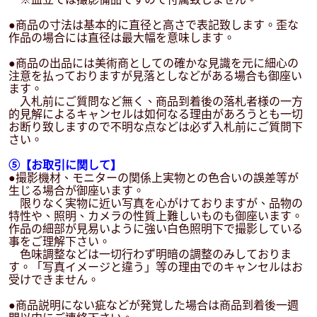
●商品の寸法は基本的に直径と高さで表記致します。歪な
作品の場合には直径は最大幅を意味します。
●商品の出品には美術商としての確かな見識を元に細心の
注意を払っておりますが見落としなどがある場合も御座い
ます。
入札前にご質問など無く、商品到着後の落札者様の一方
的見解によるキャンセルは如何なる理由があろうとも一切
お断り致しますので不明な点などは必ず入札前にご質問下
さい。
⑤【お取引に関して】
●撮影機材、モニターの関係上実物との色合いの誤差等が
生じる場合が御座います。
限りなく実物に近い写真を心がけておりますが、品物の
特性や、照明、カメラの性質上難しいものも御座います。
作品の細部が見易いように強い白色照明下で撮影している
事をご理解下さい。
色味調整などは一切行わず明暗の調整のみしておりま
す。「写真イメージと違う」等の理由でのキャンセルはお
受けできません。
●商品説明にない疵などが発覚した場合は商品到着後一週