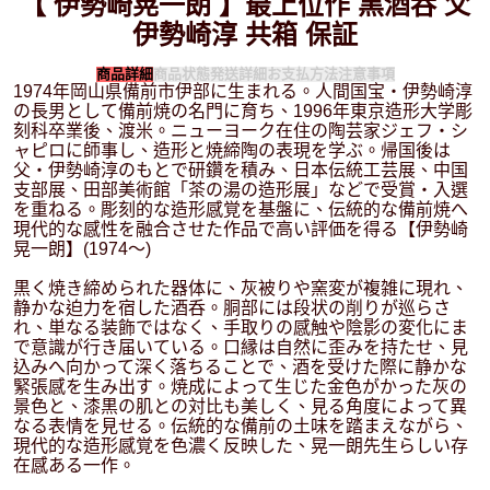
【 伊勢崎晃一朗 】最上位作 黒酒呑 父
伊勢崎淳 共箱 保証
商品詳細
商品状態
発送詳細
お支払方法
注意事項
1974年岡山県備前市伊部に生まれる。人間国宝・伊勢崎淳
の長男として備前焼の名門に育ち、1996年東京造形大学彫
刻科卒業後、渡米。ニューヨーク在住の陶芸家ジェフ・シ
ャピロに師事し、造形と焼締陶の表現を学ぶ。帰国後は
父・伊勢崎淳のもとで研鑽を積み、日本伝統工芸展、中国
支部展、田部美術館「茶の湯の造形展」などで受賞・入選
を重ねる。彫刻的な造形感覚を基盤に、伝統的な備前焼へ
現代的な感性を融合させた作品で高い評価を得る【伊勢崎
晃一朗】(1974～)
黒く焼き締められた器体に、灰被りや窯変が複雑に現れ、
静かな迫力を宿した酒呑。胴部には段状の削りが巡らさ
れ、単なる装飾ではなく、手取りの感触や陰影の変化にま
で意識が行き届いている。口縁は自然に歪みを持たせ、見
込みへ向かって深く落ちることで、酒を受けた際に静かな
緊張感を生み出す。焼成によって生じた金色がかった灰の
景色と、漆黒の肌との対比も美しく、見る角度によって異
なる表情を見せる。伝統的な備前の土味を踏まえながら、
現代的な造形感覚を色濃く反映した、晃一朗先生らしい存
在感ある一作。