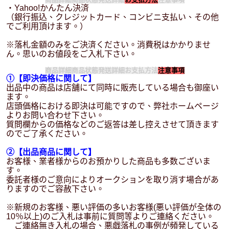
・Yahoo!かんたん決済
（銀行振込、クレジットカード、コンビニ支払い、その他
でご利用頂けます。）
※落札金額のみをご決済ください。消費税はかかりませ
ん。思いのお値段をご入札下さい。
商品詳細
商品状態
発送詳細
お支払方法
注意事項
①【即決価格に関して】
出品中の商品は店舗にて同時に販売している場合も御座い
ます。
店頭価格における即決は可能ですので、弊社ホームページ
よりお問い合わせ下さい。
質問欄からの価格などのご返答は差し控えさせて頂きます
のでご了承ください。
②【出品商品に関して】
お客様、業者様からのお預かりした商品も多数ございま
す。
委託者様のご意向によりオークションを取り消す場合があ
りますのでご容赦下さい。
※新規のお客様、悪い評価の多いお客様(悪い評価が全体の
10％以上)のご入札は事前に質問等よりご連絡ください。
ご連絡無き入札の場合、悪戯落札の事例が頻発している