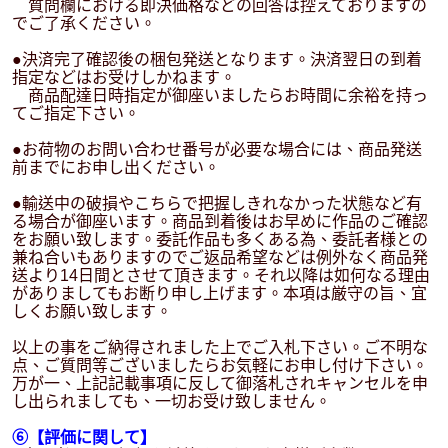
質問欄における即決価格などの回答は控えておりますの
でご了承ください。
●決済完了確認後の梱包発送となります。決済翌日の到着
指定などはお受けしかねます。
商品配達日時指定が御座いましたらお時間に余裕を持っ
てご指定下さい。
●お荷物のお問い合わせ番号が必要な場合には、商品発送
前までにお申し出ください。
●輸送中の破損やこちらで把握しきれなかった状態など有
る場合が御座います。商品到着後はお早めに作品のご確認
をお願い致します。委託作品も多くある為、委託者様との
兼ね合いもありますのでご返品希望などは例外なく商品発
送より14日間とさせて頂きます。それ以降は如何なる理由
がありましてもお断り申し上げます。本項は厳守の旨、宜
しくお願い致します。
以上の事をご納得されました上でご入札下さい。ご不明な
点、ご質問等ございましたらお気軽にお申し付け下さい。
万が一、上記記載事項に反して御落札されキャンセルを申
し出られましても、一切お受け致しません。
⑥【評価に関して】