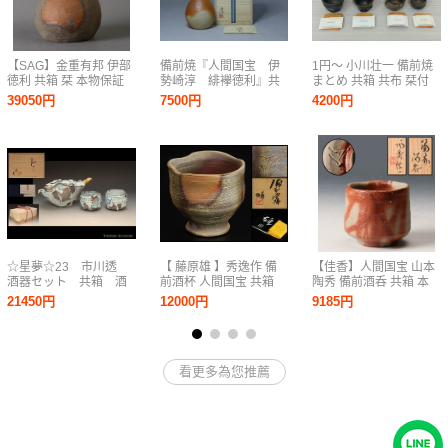
【SAG】金重有邦 伊部
備前焼『人間国宝 伊
1円～ 小川壮一 備前焼
徳利 共箱 栞 本物保証
勢崎淳 緋襷徳利』共
まとめ 共箱 共布 栞付
箱 本物保証品 検/酒
き ぐいみ 酒盃 酒器 酒
39050円
7500円
4200円
器ぐい呑徳利
杯 備前酒呑 陶器 陶芸
焼物 木箱 工芸品 骨董
☆星夢☆23 市川透
【 藤原雄 】秀逸作 備
【佳香】人間国宝 山本
酒器セット 共箱 酒
前酒杯 人間国宝 共箱
陶秀 備前酒呑 共箱 本
器 （師：隠崎隆一）
保証
物保証
21450円
12000円
9185円
①
看更多為您推薦