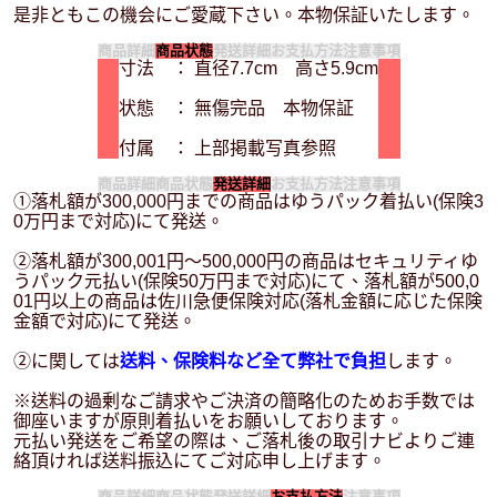
是非ともこの機会にご愛蔵下さい。本物保証いたします。
商品詳細
商品状態
発送詳細
お支払方法
注意事項
寸法 ： 直径7.7cm 高さ5.9cm
状態 ： 無傷完品 本物保証
付属 ： 上部掲載写真参照
商品詳細
商品状態
発送詳細
お支払方法
注意事項
①落札額が300,000円までの商品はゆうパック着払い(保険3
0万円まで対応)にて発送。
②落札額が300,001円～500,000円の商品はセキュリティゆ
うパック元払い(保険50万円まで対応)にて、落札額が500,0
01円以上の商品は佐川急便保険対応(落札金額に応じた保険
金額で対応)にて発送。
②に関しては
送料、保険料など全て弊社で負担
します。
※送料の過剰なご請求やご決済の簡略化のためお手数では
御座いますが原則着払いをお願いしております。
元払い発送をご希望の際は、ご落札後の取引ナビよりご連
絡頂ければ送料振込にてご対応申し上げます。
商品詳細
商品状態
発送詳細
お支払方法
注意事項