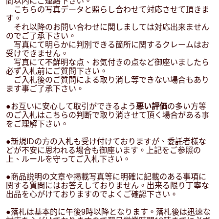
間以内にご連絡下さい。
こちらの写真データと照らし合わせて対応させて頂きま
す。
それ以降のお問い合わせに関しましては対応出来ません
のでご了承下さい。
写真にて明らかに判別できる箇所に関するクレームはお
受けできません。
写真にて不鮮明な点、お気付きの点など御座いましたら
必ず入札前にご質問下さい。
ご入札後のご質問による取り消し等できない場合もあり
ます事ご了承下さい。
●お互いに安心して取引ができるよう
悪い評価
の多い方等
のご入札はこちらの判断で取り消させて頂く場合がある事
をご理解下さい。
●新規IDの方の入札も受け付けておりますが、委託者様な
どが不安に思われる場合も御座います。上記をご参照の
上、ルールを守ってご入札下さい。
●商品説明の文章や掲載写真等に明確に記載のある事項に
関する質問にはお答えしておりません。出来る限り丁寧な
出品を心がけておりますのでよくご確認下さい。
●落札は基本的に午後9時以降となります。落札後は迅速な