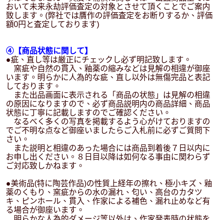
おいて未来永劫評価査定の対象とさせて頂くことでご案内
致します。(弊社では贋作の評価査定をお断りするか、評価
額0円と査定しております)
④【商品状態に関して】
●疵、直し等は厳正にチェックし必ず明記致します。
窯疵や自然の貫入、釉薬の縮みなどは見解の相違が御座
います。明らかに人為的な疵、直し以外は無傷完品と表記
しております。
また出品画面に表示される「商品の状態」は見解の相違
の原因になりますので、必ず商品説明内の商品詳細、商品
状態に丁寧に記載しますのでご確認ください。
なるべく多くの写真を掲載するよう心がけておりますの
でご不明な点など御座いましたらご入札前に必ずご質問下
さい。
また説明と相違のあった場合には商品到着後７日以内に
お申し出ください。８日目以降は如何なる事由に関わらず
ご対応致しかねます。
●美術品(特に陶芸作品)の性質上経年の擦れ、極小キズ、釉
薬のくもり、窯疵からの水の漏れ、匂い、高台のカタツ
キ、ピンホール、貫入、作家による補色、漏れ止めなど有
る場合が御座います。
明らかな人為的ダメージ等以外は、作家発表時の状態を