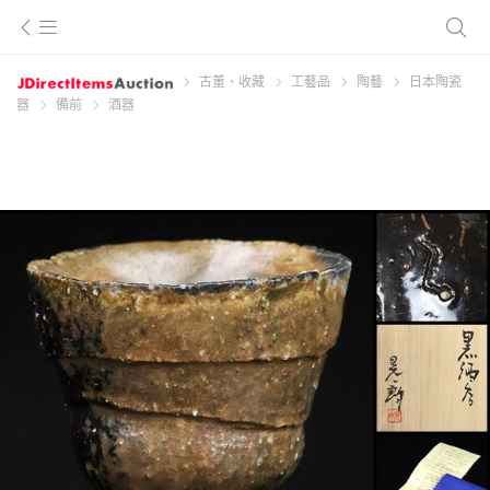
古董、收藏
工藝品
陶藝
日本陶瓷
器
備前
酒器