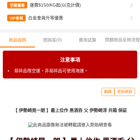
運費$150/KG起(以克計價)
空運優惠
白金會員升等優惠
VIP會員
0
)
問題商品反映流程
商品說明
問與答(
費用試算
注意事項
易碎品限空運，非易碎品可使用海運。
翻譯
原始網頁
【 伊勢崎晃一朗 】最上位作 黒酒呑 父 伊勢崎淳 共箱 保証