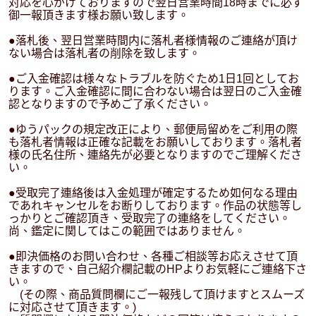
対応を心がけておりますので翌日営業時間18時までに必ず
御一報頂きます様お願い致します。
●落札後、翌日営業時間内に落札者様情報のご連絡が頂け
ない場合は落札者の削除を致します。
●ご入金確認は様々なトラブルを防ぐため1日1回としてお
ります。ご入金確認に間に合わない場合は翌日のご入金確
認となりますので予めご了承ください。
●ゆうパックの規定改正により、郵便局留めをご利用の際
も落札者情報は正確な記載をお願いしております。落札者
様の氏名住所、連絡先が必要となりますのでご理解くださ
い。
●受取完了連絡後は入金処理が確定するため如何なる理由
であれキャンセルをお断りしております。作品の状態等し
っかりとご確認頂き、受取完了の連絡をしてください。
尚、鑑定に関してはこの範囲ではありません。
●即決価格のお問い合わせ、各種ご相談等お応えさせて頂
きますので、自己紹介欄記載のHPよりお気軽にご連絡下さ
い。
(その際、商品質問欄にご一報残して頂けますとスムーズ
に対応させて頂きます。)