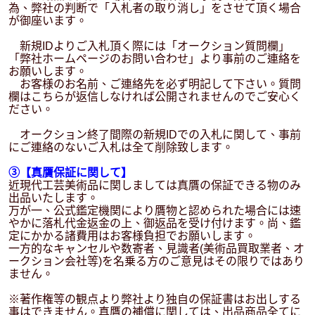
為、弊社の判断で「入札者の取り消し」をさせて頂く場合
が御座います。
新規IDよりご入札頂く際には「オークション質問欄」
「弊社ホームページのお問い合わせ」より事前のご連絡を
お願いします。
お客様のお名前、ご連絡先を必ず明記して下さい。質問
欄はこちらが返信しなければ公開されませんのでご安心く
ださい。
オークション終了間際の新規IDでの入札に関して、事前
にご連絡のないご入札は全て削除致します。
③【真贋保証に関して】
近現代工芸美術品に関しましては真贋の保証できる物のみ
出品いたします。
万が一、公式鑑定機関により贋物と認められた場合には速
やかに落札代金返金の上、御返品を受け付けます。尚、鑑
定にかかる諸費用はお客様負担でお願いします。
一方的なキャンセルや数寄者、見識者(美術品買取業者、オ
ークション会社等)を名乗る方のご意見はその限りではあり
ません。
※著作権等の観点より弊社より独自の保証書はお出しする
事はできません。真贋の補償に関しては、出品商品全てに