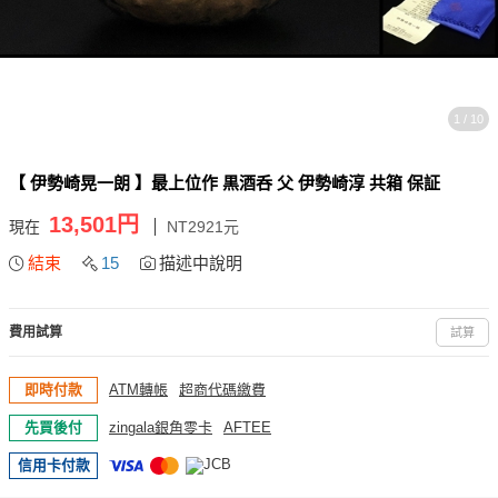
1 / 10
【 伊勢崎晃一朗 】最上位作 黒酒呑 父 伊勢崎淳 共箱 保証
13,501円
現在
NT2921元
結束
15
描述中說明
費用試算
試算
即時付款
ATM轉帳
超商代碼繳費
先買後付
zingala銀角零卡
AFTEE
信用卡付款