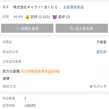
賣家
株式会社ギャラリーおくむら
全部賣家商品
評價
99.9%
好評 (2,510)
差評 (2)
收藏此賣家
加入黑名單
消費稅
不需要
商品所在地
愛知県
日本當地運費
買方付運費(
可否同捆請查看頁面說明
)
運費：
發送方式
ゆうパック
商品數量
1
起標價格
1000円