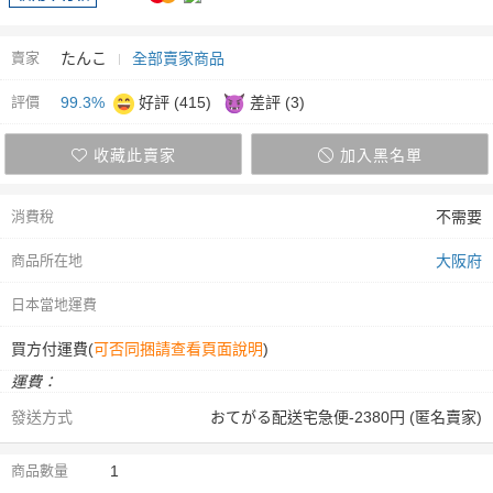
賣家
たんこ
全部賣家商品
評價
99.3%
好評 (415)
差評 (3)
收藏此賣家
加入黑名單
消費稅
不需要
商品所在地
大阪府
日本當地運費
買方付運費(
可否同捆請查看頁面說明
)
運費：
發送方式
おてがる配送宅急便-2380円 (匿名賣家)
商品數量
1