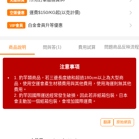
免服務費
運費$150/KG起(以克計價)
空運優惠
白金會員升等優惠
VIP會員
1
)
問題商品反映流程
商品說明
問與答(
費用試算
注意事項
1. 釣竿類商品，若三邊長度總和超過180cm以上為大型商
品，使用空運會產生材積費用與其他費用，使用海運則無其他
費用。
2. 釣竿因國際運送經常發生破損，因此若非紙箱包裝，日本
會主動加一個紙箱包裝，會增加國際運費。
翻譯
原始網頁