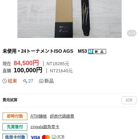
1 / 4
未使用。24トーナメントISO AGS M53
84,500円
現在
NT18285元
100,000円
直購
NT21640元
結束
27
新品
費用試算
試算
即時付款
ATM轉帳
超商代碼繳費
先買後付
zingala銀角零卡
信用卡付款