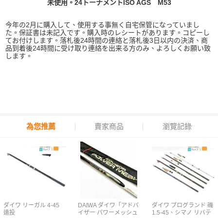
未使用。24トーナメントISO AGS M53
今年の2月に購入して、使用する事無く自宅保管になっていまし
た。保証書は未記入です。購入時のレシートがあります。コピーし
てお付けします。落札後24時間の連絡と落札後3日以内の決済、商
品到着後24時間に受け取り連絡を出来る方のみ、よろしくお願い致
します。
為您推薦
賣家商品
瀏覽記錄
ダイワ リーガル 4-45
DAIWA ダイワ「アドバ
ダイワ プログランド 磯
遠投
イザー パワーメッシュ
1.5-45、シマノ リバテ