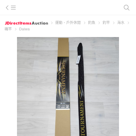
運動、戶外休閒
釣魚
釣竿
海水
磯竿
Daiwa