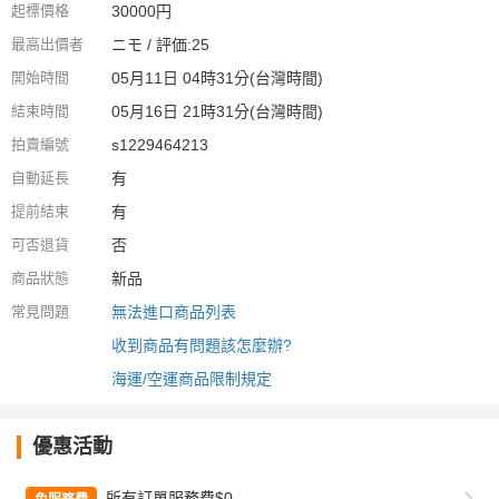
起標價格
30000円
最高出價者
ニモ / 評価:25
開始時間
05月11日 04時31分(台灣時間)
結束時間
05月16日 21時31分(台灣時間)
拍賣編號
s1229464213
自動延長
有
提前結束
有
可否退貨
否
商品狀態
新品
常見問題
無法進口商品列表
收到商品有問題該怎麼辦?
海運/空運商品限制規定
優惠活動
所有訂單服務費$0