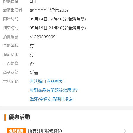
起標價格
1円
最高出價者
tat******** / 評価:2937
開始時間
05月14日 14時46分(台灣時間)
結束時間
05月19日 21時46分(台灣時間)
拍賣編號
s1229899099
自動延長
有
提前結束
有
可否退貨
否
商品狀態
新品
常見問題
無法進口商品列表
收到商品有問題該怎麼辦?
海運/空運商品限制規定
優惠活動
所有訂單服務費$0
免服務費