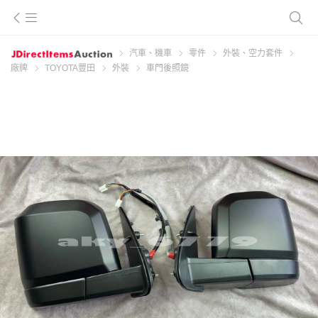
汽車、機車
零件
外裝、空力套件
廠牌
TOYOTA豐田
外裝
車門後照鏡