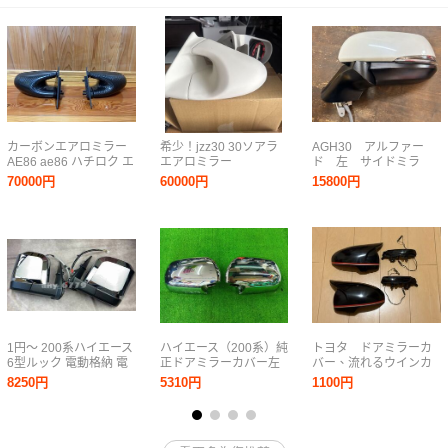
カーボンエアロミラー
希少！jzz30 30ソアラ
AGH30 アルファー
AE86 ae86 ハチロク エ
エアロミラー
ド 左 サイドミラ
アロミラー トレノ レビ
ー 純正 パール
70000円
60000円
15800円
ン トヨタ 純正 新品 当
時物 ドリフト 左右セッ
ト 前期後期 旧車
1円～ 200系ハイエース
ハイエース（200系）純
トヨタ ドアミラーカ
6型ルック 電動格納 電
正ドアミラーカバー左
バー、流れるウインカ
動ミラー調整 ドアミラ
右 上尾
ー（交換タイプ）iQ マ
8250円
5310円
1100円
ー メッキ 左右セット
ークX プリウスなど
純正タイプ 新品 B