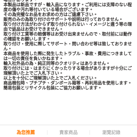
本製品は新品ですが、輸入品になります。ご利用には支障のない程
度の傷や汚れ等付いている場合がございます。
その為完璧なお品をお求めの方はご遠慮下さい。
販売のみの為取り付けのサポートや説明は行っておりません。
取り付け方法がわからず取り付けられない、イメージと違う等の理
由で返品はお受けできません。
取り付け工賃等の賠償等はお受け出来ませんので、取付前には動作
の確認をお願いします。
取り付け・使用に際してサポート・問い合わせ等は致しておりませ
ん。
本商品を使用した際に発生したトラブル、事故、費用につきまして
は一切の責任を負いかねます。
輸入社外品の為、純正同等のクオリティはありません。
取り付けには、はまりにくかったりする場合がありますが十分にご
理解頂いた上でご入札下さい。
以上を十分にご理解頂いた上でご入札ください。
商品梱包時、プチプチ、ダンボール箱等、再利用品を使用します。
簡易包装とリサイクル包装にご協力お願いします。
為您推薦
賣家商品
瀏覽記錄