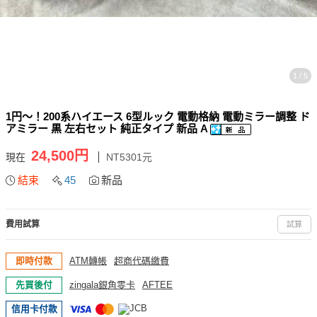
1 / 5
1円～！200系ハイエース 6型ルック 電動格納 電動ミラー調整 ド
アミラー 黒 左右セット 純正タイプ 新品 A
24,500円
現在
NT5301元
結束
45
新品
費用試算
試算
即時付款
ATM轉帳
超商代碼繳費
先買後付
zingala銀角零卡
AFTEE
信用卡付款