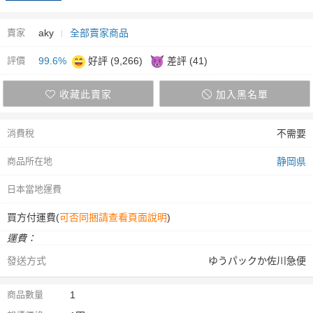
賣家
aky
全部賣家商品
評價
99.6%
好評 (9,266)
差評 (41)
收藏此賣家
加入黑名單
消費稅
不需要
商品所在地
静岡県
日本當地運費
買方付運費(
可否同捆請查看頁面說明
)
運費：
發送方式
ゆうパックか佐川急便
商品數量
1