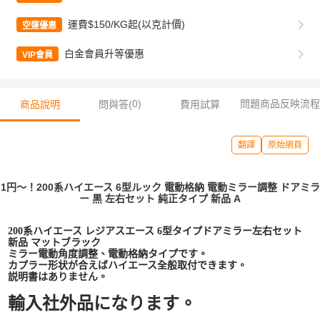
運費$150/KG起(以克計價)
空運優惠
白金會員升等優惠
VIP會員
0
)
問題商品反映流程
商品說明
問與答(
費用試算
翻譯
原始網頁
1円～！200系ハイエース 6型ルック 電動格納 電動ミラー調整 ドアミラ
ー 黒 左右セット 純正タイプ 新品 A
200系ハイエース レジアスエース 6型タイプドアミラー左右セット
新品 マットブラック
ミラー電動角度調整、電動格納タイプです。
カプラー形状が合えばハイエース全般取付できます。
説明書はありません。
輸入社外品になります。