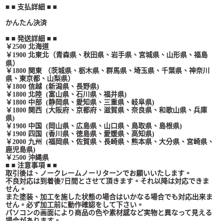
■ ■ 支払詳細 ■ ■
かんたん決済
■ ■ 発送詳細 ■ ■
￥2500 北海道
、
宮城県、山形県、福島
￥1900 北東北（青森県、秋田県、岩手県
県
）
￥1800 関東 （茨城県、栃木県、群馬県、埼玉県、千葉県、神奈川
県、東京都、山梨県）
￥1800 信越 (新潟県、長野県)
￥1800 北陸 (富山県、石川県、福井県)
￥1800 中部 (静岡県、愛知県、三重県、岐阜県)
￥1800 関西 (大阪府、京都府、滋賀県、奈良県、和歌山県、兵庫
県)
￥1900 中国 (岡山県、広島県、山口県、鳥取県、島根県)
￥1900 四国 (香川県、徳島県、愛媛県、高知県)
￥2000 九州 (福岡県、佐賀県、長崎県、熊本県、大分県、宮崎県、
鹿児島県)
￥2500 沖縄県
■ ■ 注意事項 ■ ■
取引後は、ノークレームノーリターンでお願いいたします。
不良対応は到着後7日間とさせて頂きます。それ以降は対応できま
せん。
また塗装、加工を施した状態の場合はいかなる場合でも対応出来ま
せん。必ず加工前に動作確認をして下さい。
パソコンの画面により商品の色や素材感など実物と異なって見える
場合があります。