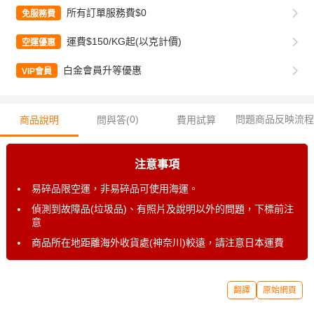
所有訂單服務費$0
免服務費
運費$150/KG起(以克計價)
空運優惠
白金會員升等優惠
VIP會員
0
)
問題商品反映流程
商品說明
問與答(
費用試算
注意事項
易碎品限空運，非易碎品可使用海運。
偵測到故障品(垃圾品)、有照片及說明以外的問題，下標前注
意
商品所在地距離海外收貨處(神奈川)較遠，請注意日本運費
翻譯
原始網頁