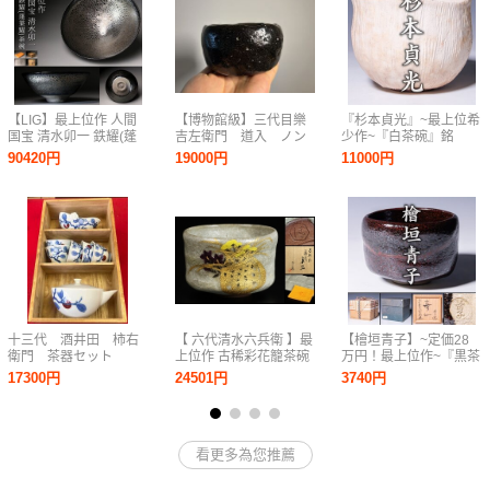
【LIG】最上位作 人間
【博物館級】三代目樂
『杉本貞光』~最上位希
国宝 清水卯一 鉄耀(蓬
吉左衛門 道入 ノン
少作~『白茶碗』銘
莱耀)茶碗 共箱 共布 栞
コウ 黒楽茶碗 楽吉
『喜々神猿』共箱 仕覆
90420円
19000円
11000円
本物保証 漆黒に咲く、
左衛門 十代旦入識
銘札 a855
銀花の極致 2607.107
箱
十三代 酒井田 柿右
【 六代清水六兵衛 】最
【檜垣青子】~定価28
衛門 茶器セット
上位作 古稀彩花籠茶碗
万円！最上位作~『黒茶
共箱 保証
碗』銘『無一』共箱(聚
17300円
24501円
3740円
光院/小野澤寛海和尚書
付) 紙二重箱 共布 ごあ
いさつ a839
看更多為您推薦