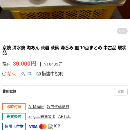
1 / 10
京焼 清水焼 陶あん 茶器 茶碗 湯呑み 皿 10点まとめ 中古品 現状
品
39,000円
現在
NT8439元
結束
20
描述中說明
費用試算
試算
即時付款
ATM轉帳
超商代碼繳費
先買後付
zingala銀角零卡
AFTEE
信用卡付款