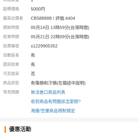
起標價格
5000円
最高出價者
CBS88888 / 評価:4404
開始時間
05月14日 13時59分(台灣時間)
結束時間
05月21日 22時09分(台灣時間)
拍賣編號
s1229905352
自動延長
有
提前結束
有
可否退貨
否
商品狀態
有傷損和汙損(在描述中說明)
常見問題
無法進口商品列表
收到商品有問題該怎麼辦?
海運/空運商品限制規定
優惠活動