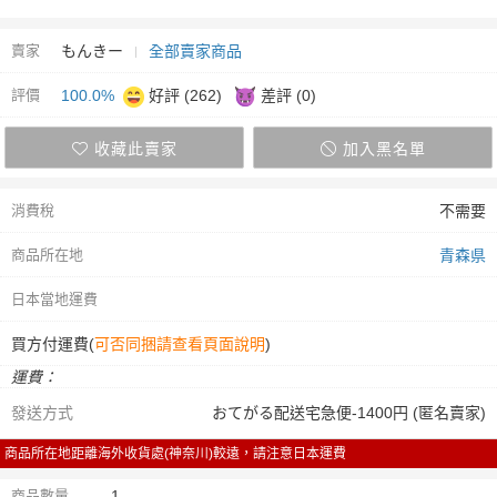
賣家
もんきー
全部賣家商品
評價
100.0%
好評 (262)
差評 (0)
收藏此賣家
加入黑名單
消費稅
不需要
商品所在地
青森県
日本當地運費
買方付運費(
可否同捆請查看頁面說明
)
運費：
發送方式
おてがる配送宅急便-1400円 (匿名賣家)
商品所在地距離海外收貨處(神奈川)較遠，請注意日本運費
商品數量
1