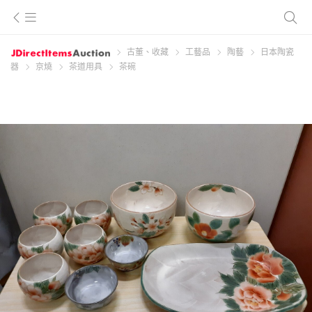
古董、收藏
工藝品
陶藝
日本陶瓷
器
京燒
茶道用具
茶碗