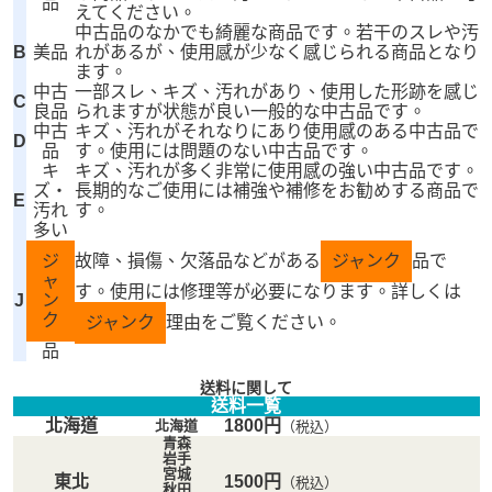
品
えてください。
中古品のなかでも綺麗な商品です。若干のスレや汚
B
美品
れがあるが、使用感が少なく感じられる商品となり
ます。
中古
一部スレ、キズ、汚れがあり、使用した形跡を感じ
C
良品
られますが状態が良い一般的な中古品です。
中古
キズ、汚れがそれなりにあり使用感のある中古品で
D
品
す。使用には問題のない中古品です。
キ
キズ、汚れが多く非常に使用感の強い中古品です。
ズ・
長期的なご使用には補強や補修をお勧めする商品で
E
汚れ
す。
多い
ジ
故障、損傷、欠落品などがある
ジャンク
品で
ャ
す。使用には修理等が必要になります。詳しくは
J
ン
ク
ジャンク
理由をご覧ください。
品
送料に関して
送料一覧
北海道
1800円
北海道
（税込）
青森
岩手
宮城
東北
1500円
（税込）
秋田