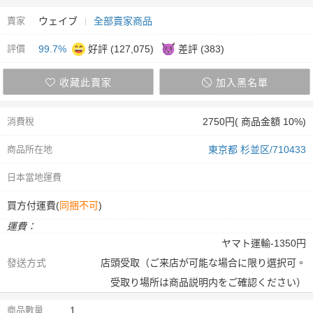
賣家
ウェイブ
全部賣家商品
評價
99.7%
好評 (127,075)
差評 (383)
收藏此賣家
加入黑名單
消費稅
2750円( 商品金額 10%)
商品所在地
東京都 杉並区/710433
日本當地運費
買方付運費(
同捆不可
)
運費：
ヤマト運輸-1350円
發送方式
店頭受取（ご来店が可能な場合に限り選択可。
受取り場所は商品説明内をご確認ください）
商品數量
1