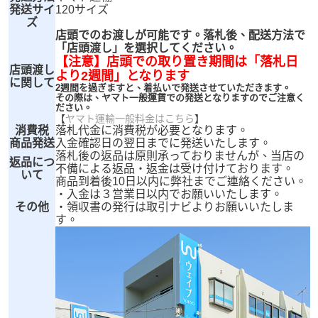
発送サイ
120サイズ
ズ
店頭でのお渡しが可能です。落札後、配送方法で
「店頭渡し」を選択してください。
【注意】店頭での取り置き期間は「落札日
店頭渡し
より2週間」となります
に関して
2週間を過ぎますと、着払いで発送させていただきます。
その際は、ヤマト一般運賃での発送となりますのでご注意く
ださい。
【
ヤマト運輸一般料金はこちら
】
消費税
落札代金に消費税が必要となります。
商品発送
入金確認日の翌日までに発送いたします。
落札後の返品は原則承っておりませんが、当店の
返品につ
不備による返品・返金は受け付けております。
いて
商品到着後10日以内に弊社までご連絡ください。
・入金は３営業日以内でお願いいたします。
その他
・領収書の発行は取引ナビよりお願いいたしま
す。