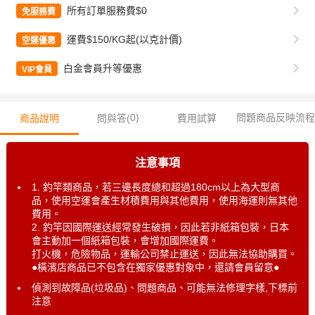
所有訂單服務費$0
免服務費
運費$150/KG起(以克計價)
空運優惠
白金會員升等優惠
VIP會員
0
)
問題商品反映流程
商品說明
問與答(
費用試算
注意事項
1. 釣竿類商品，若三邊長度總和超過180cm以上為大型商
品，使用空運會產生材積費用與其他費用，使用海運則無其他
費用。
2. 釣竿因國際運送經常發生破損，因此若非紙箱包裝，日本
會主動加一個紙箱包裝，會增加國際運費。
打火機，危險物品，運輸公司禁止運送，因此無法協助購買。
●橫濱店商品已不包含在獨家優惠對象中，還請會員留意●
偵測到故障品(垃圾品)、問題商品、可能無法修理字樣,下標前
注意