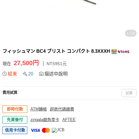
1 / 10
フィッシュマン BC4 ブリスト コンパクト 8.3XXXH
27,500円
現在
NT5951元
結束
20
描述中說明
費用試算
試算
即時付款
ATM轉帳
超商代碼繳費
先買後付
zingala銀角零卡
AFTEE
信用卡付款