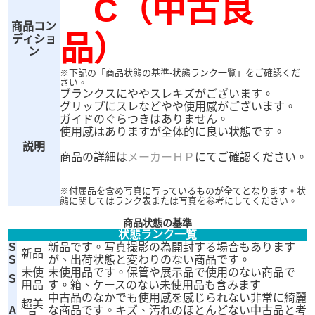
C（中古良
商品コン
品）
ディショ
ン
※下記の「商品状態の基準-状態ランク一覧」をご確認くだ
さい。
ブランクスにややスレキズがございます。
グリップにスレなどやや使用感がございます。
ガイドのぐらつきはありません。
使用感はありますが全体的に良い状態です。
説明
商品の詳細は
メーカーＨＰ
にてご確認ください。
※付属品を含め写真に写っているものが全てとなります。状
態に関してはランク表または写真を参考にしてください。
商品状態の基準
状態ランク一覧
S
新品です。写真撮影の為開封する場合もあります
新品
S
が、出荷状態と変わりのない商品です。
未使
未使用品です。保管や展示品で使用のない商品で
S
用品
す。箱、ケースのない未使用品も含みます
中古品のなかでも使用感を感じられない非常に綺麗
超美
A
な商品です。キズ、汚れのほとんどない中古品と考