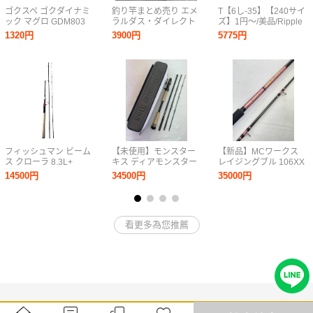
ゴクスペ ゴクダイナミ
釣り竿まとめ売り エメ
T【6し-35】【240サイ
ック マグロ GDM803
ラルダス・ダイレクト
ズ】1円～/美品/Ripple
美品
エギング・BASS
Fisher リップルフィッ
1320円
3900円
5775円
KICKIN H114-syo-11
シャー/セルフィッシュ
NS 632 ロッド/釣り竿
フィッシュマン ビーム
【未使用】モンスター
【新品】MCワークス
ス クローラ 8.3L+
キス ディアモンスター
レイジングブル 106XX
Fishman Beams
MX-6 Pro 仕舞寸法
RAGING BULL
14500円
34500円
35000円
CRAWLA 8.3L+ 中古
50cm Monster Kiss 怪
cast80~150g パワー9
美品
魚 海外遠征 ピーコック
ベイトリール用 0805-
バス 0805-06
03
看更多為您推薦