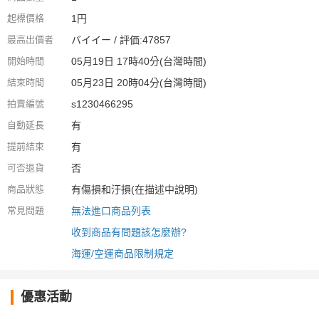
起標價格
1円
最高出價者
バイイー / 評価:47857
開始時間
05月19日 17時40分(台灣時間)
結束時間
05月23日 20時04分(台灣時間)
拍賣編號
s1230466295
自動延長
有
提前結束
有
可否退貨
否
商品狀態
有傷損和汙損(在描述中說明)
常見問題
無法進口商品列表
收到商品有問題該怎麼辦?
海運/空運商品限制規定
優惠活動