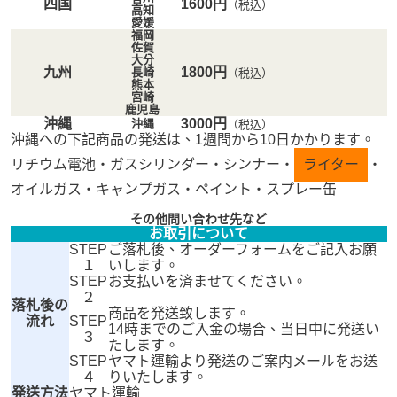
四国
1600円
（税込）
高知
愛媛
福岡
佐賀
大分
九州
1800円
長崎
（税込）
熊本
宮崎
鹿児島
沖縄
3000円
沖縄
（税込）
沖縄への下記商品の発送は、1週間から10日かかります。
リチウム電池・ガスシリンダー・シンナー・
ライター
・
オイルガス・キャンプガス・ペイント・スプレー缶
その他問い合わせ先など
お取引について
STEP
ご落札後、オーダーフォームをご記入お願
１
いします。
STEP
お支払いを済ませてください。
２
落札後の
商品を発送致します。
流れ
STEP
14時までのご入金の場合、当日中に発送い
３
たします。
STEP
ヤマト運輸より発送のご案内メールをお送
４
りいたします。
発送方法
ヤマト運輸