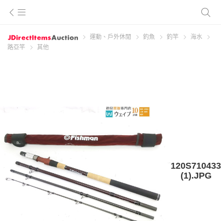
運動、戶外休閒
釣魚
釣竿
海水
路亞竿
其他
120S710433
(1).JPG