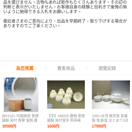
品を選びません。古物もあれば新作もたくさんあります。その辺の
判断と表示がいたしません。お客様自身の経験と目利きで後悔の無
いように納得できる入札をお願いします。
委託者さまのご意向により、出品を早期終了・取り下げする場合が
ありますのでご了承ください。
為您推薦
賣家商品
瀏覽記錄
BR3181-中国美術 景徳
【宇】HB055 唐物 景徳
200/○台湾 暁芳窯 茶器
鎮製 染付 青華 蛍焼 唐
鎮製 染付蛍手 煎茶碗
揃 急須/盃 まとめて3点
草文置物 花瓶 ランプス
七客 煎茶道具
染付 元箱付 煎茶道具
30500円
1600円
17900円
タンド 唐物 径12cm 高
茶道具