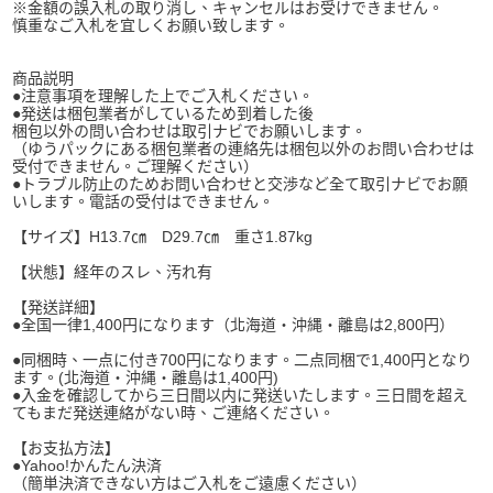
※金額の誤入札の取り消し、キャンセルはお受けできません。
慎重なご入札を宜しくお願い致します。
商品説明
●注意事項を理解した上でご入札ください。
●発送は梱包業者がしているため到着した後
梱包以外の問い合わせは取引ナビでお願いします。
（ゆうパックにある梱包業者の連絡先は梱包以外のお問い合わせは
受付できません。ご理解ください）
●トラブル防止のためお問い合わせと交渉など全て取引ナビでお願
いします。電話の受付はできません。
【サイズ】H13.7㎝ D29.7㎝ 重さ1.87kg
【状態】経年のスレ、汚れ有
【発送詳細】
●全国一律1,400円になります（北海道・沖縄・離島は2,800円）
●同梱時、一点に付き700円になります。二点同梱で1,400円となり
ます。(北海道・沖縄・離島は1,400円)
●入金を確認してから三日間以内に発送いたします。三日間を超え
てもまだ発送連絡がない時、ご連絡ください。
【お支払方法】
●Yahoo!かんたん決済
（簡単決済できない方はご入札をご遠慮ください）