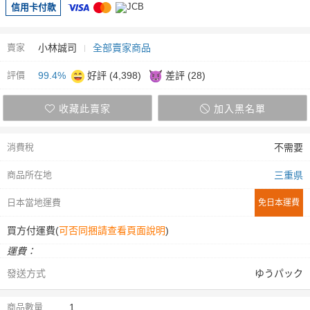
信用卡付款
賣家
小林誠司
全部賣家商品
評價
99.4%
好評 (4,398)
差評 (28)
收藏此賣家
加入黑名單
消費稅
不需要
商品所在地
三重県
日本當地運費
免日本運費
買方付運費(
可否同捆請查看頁面說明
)
運費：
發送方式
ゆうパック
商品數量
1