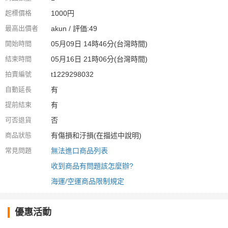
起標價格
1000円
最高出價者
akun / 評価:49
開始時間
05月09日 14時46分(台灣時間)
結束時間
05月16日 21時06分(台灣時間)
拍賣編號
t1229298032
自動延長
有
提前結束
有
可否退貨
否
商品狀態
有傷損和汙損(在描述中說明)
常見問題
無法進口商品列表
收到商品有問題該怎麼辦?
海運/空運商品限制規定
優惠活動