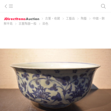
古董、收藏
工藝品
陶藝
中國、朝
鮮半島
古董陶器一般
染色