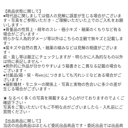
【商品状態に関して】
●時代品に関しましては個人の見解に誤差が生じる場合がございま
す。写真をご参照いただき、ご理解いただいた上でのご入札をお願
いします。
●骨董品の性質上、経年のスレ、極小キズ、釉薬のくもりなど有る
場合がございます。
明らかな人為的ダメージ等以外はこちらの主観で無キズと記載しま
す。
●窯キズや自然の貫入、釉薬の縮みなどは見解の相違がございま
す。
疵、直し等は厳正にチェックしますが、明らかに人為的なもの以外
は特に表記しません。
●例外的に作品が分かりやすいよう箱書きとこ異なる記載の場合も
ございます。
●付属品(箱、栞、布etc)につきましても汚れシミなどある場合がご
ざいます。
●撮影機材、モニターの関係上、写真と実物の色合いに多少の差が
生じる場合がございます。
★ なるべく多くの写真を掲載するよう心がけておりますのでよくご
確認下さい。
写真をご覧いただいてもご不明な点がございましたら、入札前にご
質問ください。
【出品商品に関して】
当店の出品商品はほとんど委託出品商品です。委託出品では出品商