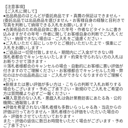
【注意事項】
【ご入札に関して】
●出品商品のほとんどが委託商品です。真贋の保証はできません。
(委託出品では出品商品を選びません。お客様自身の経験と目利きで
写真を判断して納得できる入札をお願いします。)
●古美術品のため商品自体に書いた年号、作者などタイトルに書き
込みますがその年号、作者に関してお客様自身の判断でご入札くだ
さい。納得できない場合は、ご入札をご遠慮ください。
●ご入札いただく前にしっかりとご検討いただいた上で、慎重にご
入札をお願いします。
●ご返品は一切受付致しません。期間内にご入金ができない時
落札者都合でキャンセルいたします。約束を守られない方の入札は
お断りさせて頂きます。
※落札者様都合のキャンセルの場合、自動的にお客様に悪い評価が
付きますのでご理解ください。お客様都合でキャンセルした時、弊
社のほかの出品商品には、ご入札ができなくなりますのでご理解く
ださい。
●新規または悪い評価が多い方は、こちらの判断で入札お断りする
場合もございます。予めご了承下さい。新規IDでご入札をご希望の
方は質問欄より必ずご一報ください。
●購入意思のない入札・悪戯入札は偽計業務妨害にあたる為、公的
機関に通報致します。
●評価を希望されない落札者様も多数いらっしゃる為、当店からの
評価は行っておりません。落札者様から評価をいただいた場合の
み、評価をさせていただいております。
また、評価の返信に数日お時間をいただく場合がございます、予め
ご了承下さい。