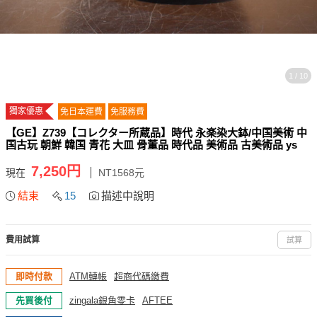
1 / 10
獨家優惠
免日本運費
免服務費
【GE】Z739【コレクター所蔵品】時代 永楽染大鉢/中国美術 中
国古玩 朝鮮 韓国 青花 大皿 骨董品 時代品 美術品 古美術品 ys
7,250円
現在
NT1568元
結束
15
描述中說明
費用試算
試算
即時付款
ATM轉帳
超商代碼繳費
先買後付
zingala銀角零卡
AFTEE