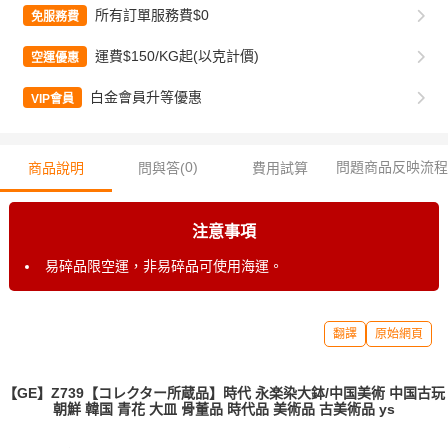
所有訂單服務費$0
免服務費
運費$150/KG起(以克計價)
空運優惠
白金會員升等優惠
VIP會員
0
)
問題商品反映流程
商品說明
問與答(
費用試算
注意事項
易碎品限空運，非易碎品可使用海運。
翻譯
原始網頁
【GE】Z739【コレクター所蔵品】時代 永楽染大鉢/中国美術 中国古玩
朝鮮 韓国 青花 大皿 骨董品 時代品 美術品 古美術品 ys