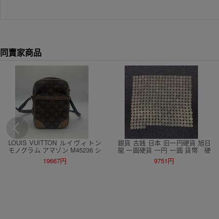
同賣家商品
LOUIS VUITTON ルイヴィトン
銀貨 古銭 日本 旧一円硬貨 旭日
モノグラム アマゾン M45236 シ
龍 一圓硬貨 一円 一圓 貨幣 硬
ョルダーバッグ 斜め掛け TH890
貨 竜 紋 菊 貿易銀 明治三年 記
19667円
9751円
9
念硬貨 345枚セット まとめ売り