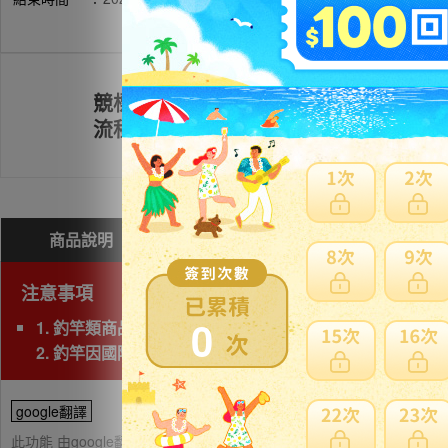
競標
註冊會員
流程
商品說明
問與答(
0
)
費用試算
注意事項
0
1. 釣竿類商品，若三邊長度總和超過180cm以上為大
2. 釣竿因國際運送經常發生破損，因此若非紙箱包裝，
google翻譯
此功能 由google翻譯提供參考，樂淘不保證翻譯內容之正確性，詳