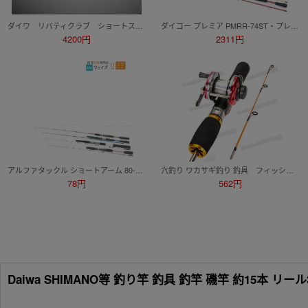
ダイワ リバティクラブ ショートスイング １５－２４０-N １本 美品
ダイコー プレミア PMRR-74ST・プレステージ アスク PSA-702L、OGK 月影 GT 712LS、キャスティック 662LS 他 計5点セット
4200円
2311円
アルファタックル ショートアーム 80-180、プロックス FXシャクリ小船 TE M-150、プロマリン ソリッドハンター 等 計4点 ※注有
穴釣り ワカサギ釣り 釣具 フィッシング 釣り竿 コンパクトロッド ベイトリールセット 釣り竿セット zchw0539
78円
562円
Daiwa SHIMANO等 釣り竿 釣具 釣竿 磯竿 約15本 リ