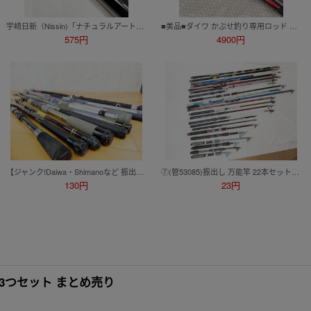
宇崎日新（Nissin)「ナチュラルアート 磯玉 B.V 600」★美品 タモの柄 ランディングシャフト 海釣り 磯釣り【TT-03】
■美品■ダイワ かぶせ釣り専用ロッド バトルゲーム カブセ S-240
575円
4900円
【ジャンク!Daiwa・Shimanoなど 振出竿11本まとめ★クロスビート/THE振出 石鯛/SeaPower/SurfLeader/Triton/Aperto 等 ※現状品＠16（7）】
⑦(管53085)振出し 万能竿 22本セット オリムピック DX 波止 180 波止 さびき 360DX リョービ 磯二号 20 他
130円
23円
ール3つセット まとめ売り