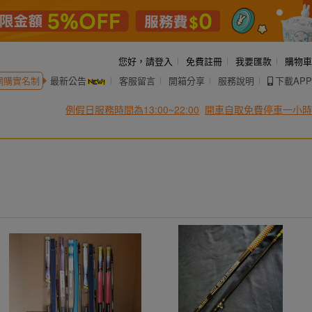
您好，
請登入
免費註冊
我要匯款
購物車
網購實名制
最新公告
客服留言
開箱分享
服務說明
下載APP
例假日服務時間為13:00~22:00
開車自取免費停車一小時