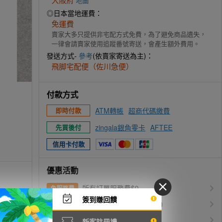
地圖
◎日本當地運費：
免運費
賣家大多只提供非宅配方式免費，為了避免商品遺失，
一律會請賣家使用追蹤番號寄送，會產生額外費用。
發送方式-
參考
(依賣家寄送為主)：
飛脚宅配便（佐川急便）
付款方式
ATM轉帳
超商代碼繳費
即時付款
zingala銀角零卡
AFTEE
先買後付
信用卡付款
優惠活動
所有訂單服務費$0
免服務費
簽到賺回饋
運費$150/KG起(以克計價)
空運優惠
白金會員升等優惠
VIP會員
新客註冊禮