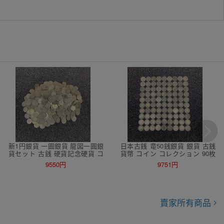
新1円銀貨 一圓銀貨 龍図一圓銀
日本古銭 竜50銭銀貨 銀貨 古銭
貨セット 古銭 硬貨記念硬貨 コ
貨幣 コイン コレクション 90枚
イン コレクション 銀貨 606枚セ
セット まとめ売り
9550円
9751円
ット まとめ売り
賣家所有商品