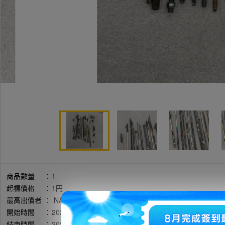
商品數量
：
1
起標價格
：
1円
最高出價者
：
NA / 評價:114
開始時間
：
2026年05月11日 08時24分(台灣時間)
結束時間
：
2026年05月17日 20時24分(台灣時間)