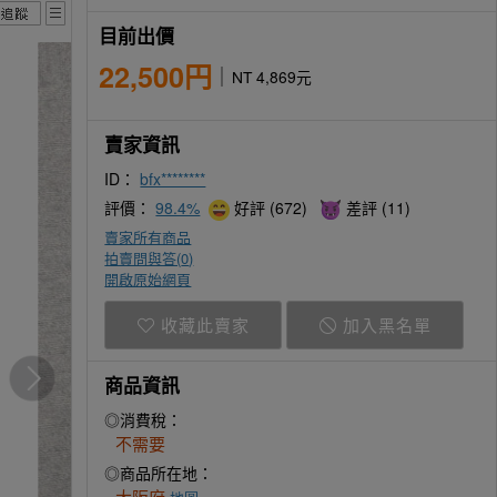
目前出價
22,500円
NT 4,869元
賣家資訊
ID：
bfx********
評價：
98.4%
好評 (672)
差評 (11)
賣家所有商品
拍賣問與答(
0
)
開啟原始網頁
收藏此賣家
加入黑名單
商品資訊
◎消費稅：
不需要
◎商品所在地：
大阪府