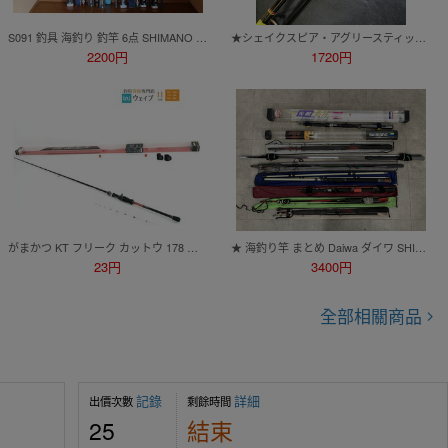
S091 釣具 海釣り 釣竿 6点 SHIMANO シマノ SEA WING 50-330MT 80-300DT TRITON EV 80-330T AEROCAST SP 405CX-T 他
★シェイクスピア・アグリースティック・ビッグウォーターShakespeare Ugly Stik BWS 1100 9'00 Big WaterビンテージモデルMADE IN USA★
2200円
1720円
がまかつ KT フリーク カットウ 178 未使用品
★ 海釣り竿 まとめ Daiwa ダイワ SHIMANO シマノ 等 フィッシング_AFS_D0728-F022
23円
3400円
全部相關商品
記錄
詳細
出價次數
剩餘時間
25
結束