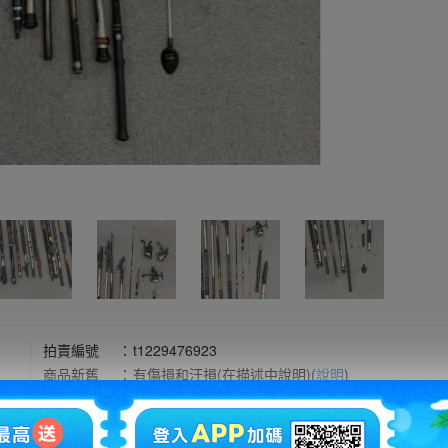
拍賣編號
：
t1229476923
商品新舊
：
有傷損和汙損(在描述中說明)(
說明
)
自動延長
：
有
認証限制
：
否
提前結束
：
有