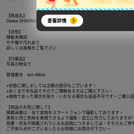
【商品名】
查看詳情
Daiwa SHIMANO等 釣り竿 釣具 釣竿 磯竿 約15本 リール3つセッ
【状態】
稼動未確認
やや傷や汚れあり
詳しくは画像をご覧下さい
【付属品】
写真の物全て
管理番号 ant-48bfe
※状態に関しましては主観の部分もございます。
※あくまで中古品ですのでご理解ある方はご購入下さい。
※偽物であった場合を除き、いかなる場合も返品不可です。ご購入
【商品のお色に関して】
掲載画像は、全て実物をスマートフォンで撮影しております。
実物と同じ色味を表現できるよう撮影・加工に尽力しておりますが
型番・色名が掲載されているお品物につきましては、そちらもご参
ご不安な点がございましたらお気軽にお問合せ下さい。