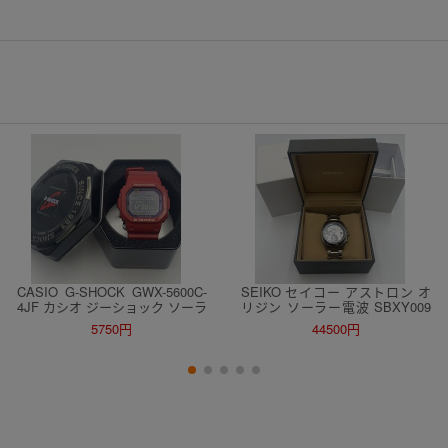
CASIO G-SHOCK GWX-5600C-
SEIKO セイコー アストロン オ
4JF カシオ ジーショック ソーラ
リジン ソーラー電波 SBXY009
ー 腕時計 稼働品
腕時計 稼動品
5750円
44500円