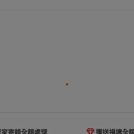
賣家寄錯全額處理
運送損壞全