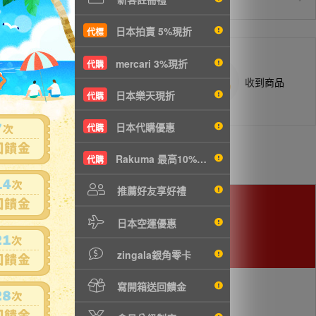
日本拍賣 5%現折
代標
mercari 3%現折
代購
商品抵台通知出貨
收到商品
日本樂天現折
代購
日本代購優惠
代購
Rakuma 最高10%現折
代購
推薦好友享好禮
日本空運優惠
用。
zingala銀角零卡
寫開箱送回饋金