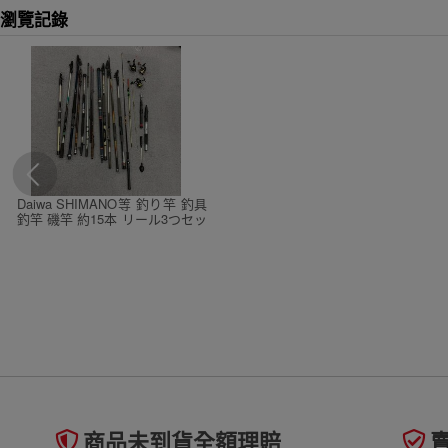
瀏覽記錄
Daiwa SHIMANO等 釣り竿 釣具
釣竿 磯竿 約15本 リール3つセッ
ト まとめ売り
商品未到貨全額理賠